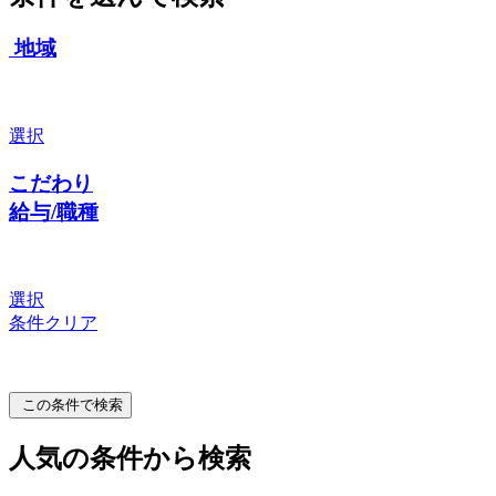
地域
選択
こだわり
給与/職種
選択
条件クリア
この条件で検索
人気の条件から検索