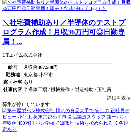
＼社宅費補助あり／半導体のテストプ
ログラム作成！月収36万円可◎日勤専
属！...
UTエイム株式会社
給与
月収例
367,500
円
勤務地
東京都 小平市
寮・社宅
あり
仕事内容
半導体工場 / 機械操作・製造補助 / 正社員
詳細を表示
募集が停止しています