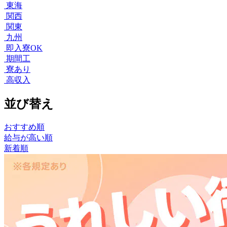
東海
関西
関東
九州
即入寮OK
期間工
寮あり
高収入
並び替え
おすすめ順
給与が高い順
新着順