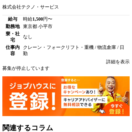
株式会社テクノ・サービス
給与
時給
1,500
円〜
勤務地
東京都 小平市
寮・社
なし
宅
仕事内
クレーン・フォークリフト・重機 / 物流倉庫 / 日
容
勤
詳細を表示
募集が停止しています
関連するコラム