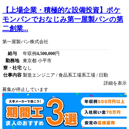
【上場企業・積極的な設備投資】ポケ
モンパンでおなじみ第一屋製パンの第
二創業...
第一屋製パン株式会社
給与
年収例
4,500,000
円
勤務地
東京都 小平市
寮・社宅
なし
仕事内容
製造エンジニア / 食品系工場系工場 / 日勤
詳細を表示
募集が停止しています