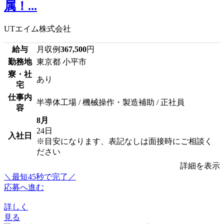
属！...
UTエイム株式会社
給与
月収例
367,500
円
勤務地
東京都 小平市
寮・社
あり
宅
仕事内
半導体工場 / 機械操作・製造補助 / 正社員
容
8月
24日
入社日
※目安になります、表記なしは面接時にご相談く
ださい
詳細を表示
＼最短45秒で完了／
応募へ進む
詳しく
見る