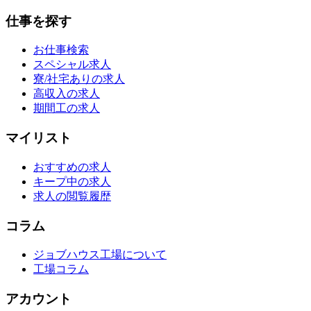
仕事を探す
お仕事検索
スペシャル求人
寮/社宅ありの求人
高収入の求人
期間工の求人
マイリスト
おすすめの求人
キープ中の求人
求人の閲覧履歴
コラム
ジョブハウス工場について
工場コラム
アカウント