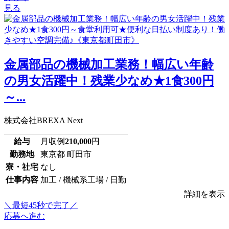
見る
金属部品の機械加工業務！幅広い年齢
の男女活躍中！残業少なめ★1食300円
～...
株式会社BREXA Next
給与
月収例
210,000
円
勤務地
東京都 町田市
寮・社宅
なし
仕事内容
加工 / 機械系工場 / 日勤
詳細を表示
＼最短45秒で完了／
応募へ進む