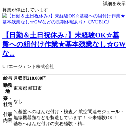
詳細を表示
募集が停止しています
【日勤＆土日祝休み♪】未経験OK☆基
盤への組付け作業★基本残業なし☆GW
な...
UTエージェント株式会社
給与
月収例
218,000
円
勤務
東京都 町田市
地
寮・
なし
社宅
＼基盤へのはんだ付け・検査／ 航空関連モジュール・
仕事
無線機器類などを製造しています！ ☆未経験OK！
内容
基板へはんだ付けの実務経験・精...