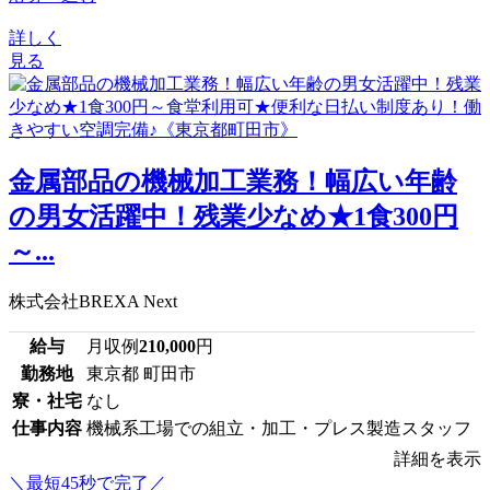
詳しく
見る
金属部品の機械加工業務！幅広い年齢
の男女活躍中！残業少なめ★1食300円
～...
株式会社BREXA Next
給与
月収例
210,000
円
勤務地
東京都 町田市
寮・社宅
なし
仕事内容
機械系工場での組立・加工・プレス製造スタッフ
詳細を表示
＼最短45秒で完了／