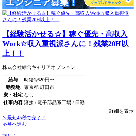
【経験活かせる☆】稼ぐ優先・高収入
Work☆収入重視派さんに！残業20H以
上！！
株式会社綜合キャリアオプション
給与
時給
1,620
円〜
勤務地
東京都 町田市
寮・社宅
なし
仕事内容
溶接 / 電子部品系工場 / 日勤
詳細を表示
＼最短45秒で完了／
応募へ進む
詳しく