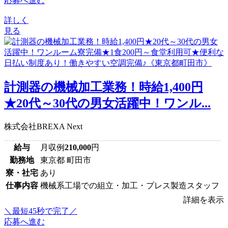
応募へ進む
詳しく
見る
計測器の機械加工業務！時給1,400円
★20代～30代の男女活躍中！ワンル...
株式会社BREXA Next
給与
月収例
210,000
円
勤務地
東京都 町田市
寮・社宅
あり
仕事内容
機械系工場での組立・加工・プレス製造スタッフ
詳細を表示
＼最短45秒で完了／
応募へ進む