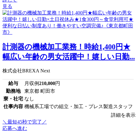
見る
計測器の機械加工業務！時給1,400円★
幅広い年齢の男女活躍中！嬉しい日勤...
株式会社BREXA Next
給与
月収例
210,000
円
勤務地
東京都 町田市
寮・社宅
なし
仕事内容
機械系工場での組立・加工・プレス製造スタッフ
詳細を表示
＼最短45秒で完了／
応募へ進む