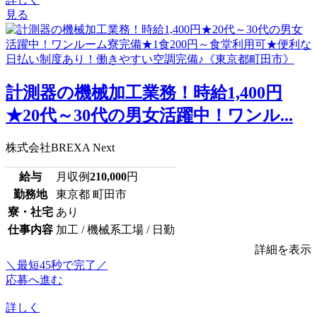
見る
計測器の機械加工業務！時給1,400円
★20代～30代の男女活躍中！ワンル...
株式会社BREXA Next
給与
月収例
210,000
円
勤務地
東京都 町田市
寮・社宅
あり
仕事内容
加工 / 機械系工場 / 日勤
詳細を表示
＼最短45秒で完了／
応募へ進む
詳しく