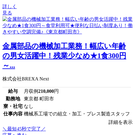
詳しく
見る
金属部品の機械加工業務！幅広い年齢
の男女活躍中！残業少なめ★1食300円
～...
株式会社BREXA Next
給与
月収例
210,000
円
勤務地
東京都 町田市
寮・社宅
なし
仕事内容
機械系工場での組立・加工・プレス製造スタッフ
詳細を表示
＼最短45秒で完了／