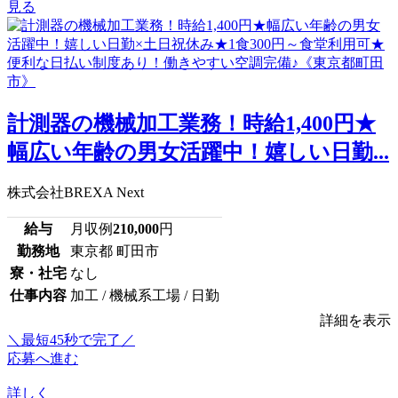
見る
計測器の機械加工業務！時給1,400円★
幅広い年齢の男女活躍中！嬉しい日勤...
株式会社BREXA Next
給与
月収例
210,000
円
勤務地
東京都 町田市
寮・社宅
なし
仕事内容
加工 / 機械系工場 / 日勤
詳細を表示
＼最短45秒で完了／
応募へ進む
詳しく