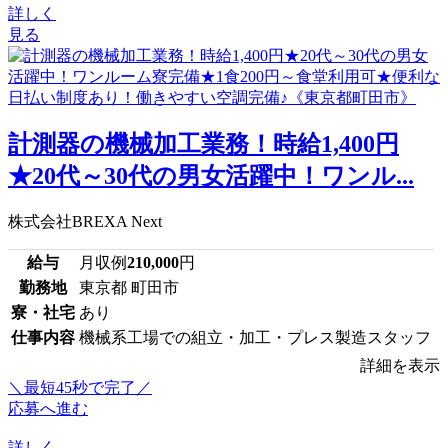
詳しく
見る
計測器の機械加工業務！時給1,400円
★20代～30代の男女活躍中！ワンル...
株式会社BREXA Next
給与
月収例
210,000
円
勤務地
東京都 町田市
寮・社宅
あり
仕事内容
機械系工場での組立・加工・プレス製造スタッフ
詳細を表示
＼最短45秒で完了／
応募へ進む
詳しく