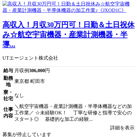
高収入！月収30万円可！日勤＆土日祝休
み☆航空宇宙機器・産業計測機器・半
導...
UTエージェント株式会社
給与
月収例
306,000
円
勤務
東京都 町田市
地
寮・
なし
社宅
＼航空宇宙機器・産業計測機器・半導体機器などの加
仕事
工作業／ ☆未経験OK！ 丁寧な研修と指導で安心の
内容
スタート◎ 基礎的な加工の経験...
詳細を表示
募集が停止しています