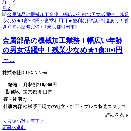
詳しく
見る
金属部品の機械加工業務！幅広い年齢
の男女活躍中！残業少なめ★1食300円
～...
株式会社BREXA Next
給与
月収例
210,000
円
勤務地
東京都 町田市
寮・社宅
なし
仕事内容
機械系工場での組立・加工・プレス製造スタッフ
詳細を表示
＼最短45秒で完了／
応募へ進む