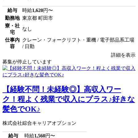
給与
時給
1,620
円〜
勤務地
東京都 町田市
寮・社
なし
宅
仕事内
クレーン・フォークリフト・重機 / 電子部品系工場
容
/ 日勤
詳細を表示
募集が停止しています
【経験不問！未経験◎】高収入ワー
ク！程よく残業で収入にプラス♪好きな
髪色でOK♪
株式会社綜合キャリアオプション
給与
時給
1,560
円〜