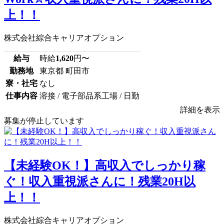
上！！
株式会社綜合キャリアオプション
給与
時給
1,620
円〜
勤務地
東京都 町田市
寮・社宅
なし
仕事内容
溶接 / 電子部品系工場 / 日勤
詳細を表示
募集が停止しています
【未経験OK！】高収入でしっかり稼
ぐ！収入重視派さんに！残業20H以
上！！
株式会社綜合キャリアオプション