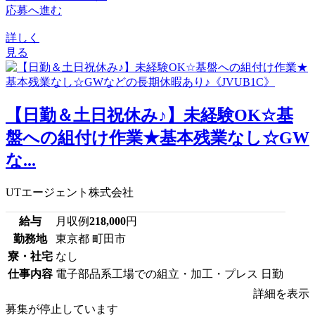
応募へ進む
詳しく
見る
【日勤＆土日祝休み♪】未経験OK☆基
盤への組付け作業★基本残業なし☆GW
な...
UTエージェント株式会社
給与
月収例
218,000
円
勤務地
東京都 町田市
寮・社宅
なし
仕事内容
電子部品系工場での組立・加工・プレス 日勤
詳細を表示
募集が停止しています