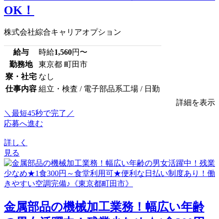
OK！
株式会社綜合キャリアオプション
給与
時給
1,560
円〜
勤務地
東京都 町田市
寮・社宅
なし
仕事内容
組立・検査 / 電子部品系工場 / 日勤
詳細を表示
＼最短45秒で完了／
応募へ進む
詳しく
見る
金属部品の機械加工業務！幅広い年齢