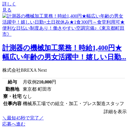
詳しく
見る
計測器の機械加工業務！時給1,400円★
幅広い年齢の男女活躍中！嬉しい日勤...
株式会社BREXA Next
給与
月収例
210,000
円
勤務地
東京都 町田市
寮・社宅
なし
仕事内容
機械系工場での組立・加工・プレス製造スタッフ
詳細を表示
＼最短45秒で完了／
応募へ進む