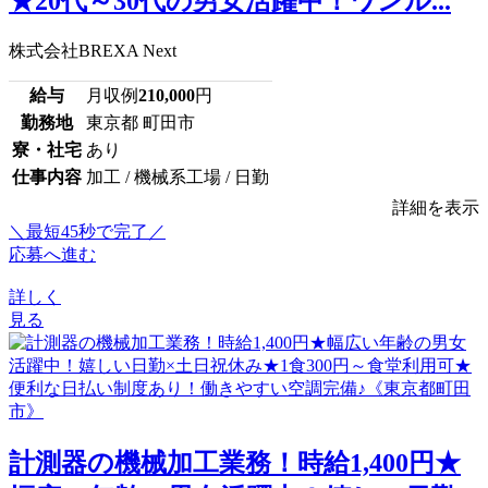
★20代～30代の男女活躍中！ワンル...
株式会社BREXA Next
給与
月収例
210,000
円
勤務地
東京都 町田市
寮・社宅
あり
仕事内容
加工 / 機械系工場 / 日勤
詳細を表示
＼最短45秒で完了／
応募へ進む
詳しく
見る
計測器の機械加工業務！時給1,400円★