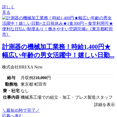
詳しく
見る
計測器の機械加工業務！時給1,400円★
幅広い年齢の男女活躍中！嬉しい日勤...
株式会社BREXA Next
給与
月収例
210,000
円
勤務地
東京都 町田市
寮・社宅
なし
仕事内容
機械系工場での組立・加工・プレス製造スタッフ
詳細を表示
＼最短45秒で完了／
応募へ進む