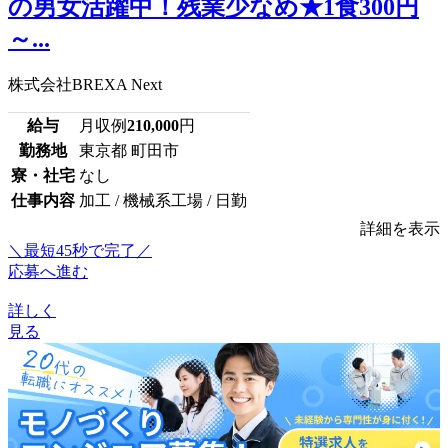
の男女活躍中！残業少なめ★1食300円
～...
株式会社BREXA Next
給与
月収例
210,000
円
勤務地
東京都 町田市
寮・社宅
なし
仕事内容
加工 / 機械系工場 / 日勤
詳細を表示
＼最短45秒で完了／
応募へ進む
詳しく
見る