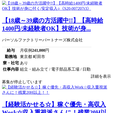
【18歳～39歳の方活躍中!!】【高時給
1400円/未経験者OK】技術が身...
パーソルファクトリーパートナーズ株式会社
給与
月収例
241,000
円
勤務地
東京都 町田市
寮・社宅
あり
仕事内容
組立・組み立て / 電子部品系工場 / 日勤
詳細を表示
募集が停止しています
【経験活かせる☆】稼ぐ優先・高収入
Work☆収入重視派さんに！残業20H以