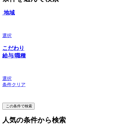
地域
選択
こだわり
給与/職種
選択
条件クリア
この条件で検索
人気の条件から検索