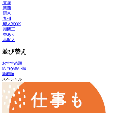
東海
関西
関東
九州
即入寮OK
期間工
寮あり
高収入
並び替え
おすすめ順
給与が高い順
新着順
スペシャル