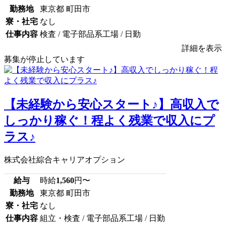
勤務地
東京都 町田市
寮・社宅
なし
仕事内容
検査 / 電子部品系工場 / 日勤
詳細を表示
募集が停止しています
【未経験から安心スタート♪】高収入で
しっかり稼ぐ！程よく残業で収入にプ
ラス♪
株式会社綜合キャリアオプション
給与
時給
1,560
円〜
勤務地
東京都 町田市
寮・社宅
なし
仕事内容
組立・検査 / 電子部品系工場 / 日勤