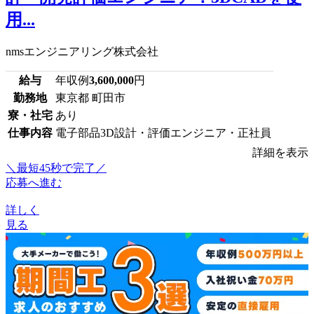
用...
nmsエンジニアリング株式会社
給与
年収例
3,600,000
円
勤務地
東京都 町田市
寮・社宅
あり
仕事内容
電子部品3D設計・評価エンジニア・正社員
詳細を表示
＼最短45秒で完了／
応募へ進む
詳しく
見る