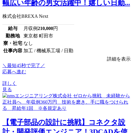
幅広い年齢の男女活躍中！嬉しい日勤...
株式会社BREXA Next
給与
月収例
210,000
円
勤務地
東京都 町田市
寮・社宅
なし
仕事内容
加工 / 機械系工場 / 日勤
詳細を表示
＼最短45秒で完了／
応募へ進む
詳しく
見る
【電子部品の設計に挑戦】コネクタ設
計・開発評価エンジニア！3DCADを使