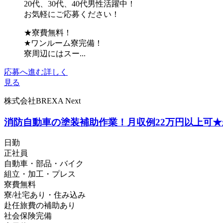
20代、30代、40代男性活躍中！
お気軽にご応募ください！
★寮費無料！
★ワンルーム寮完備！
寮周辺にはスー...
応募へ進む
詳しく
見る
株式会社BREXA Next
消防自動車の塗装補助作業！月収例22万円以上可★
日勤
正社員
自動車・部品・バイク
組立・加工・プレス
寮費無料
寮/社宅あり・住み込み
赴任旅費の補助あり
社会保険完備