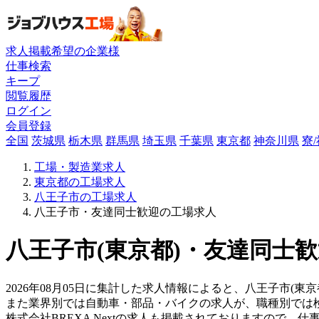
求人掲載希望の企業様
仕事検索
キープ
閲覧履歴
ログイン
会員登録
全国
茨城県
栃木県
群馬県
埼玉県
千葉県
東京都
神奈川県
寮
工場・製造業求人
東京都の工場求人
八王子市の工場求人
八王子市・友達同士歓迎の工場求人
八王子市(東京都)・友達同士歓
2026年08月05日に集計した求人情報によると、八王子市(東京
また業界別では自動車・部品・バイクの求人が、職種別では
株式会社BREXA Nextの求人も掲載されておりますので、