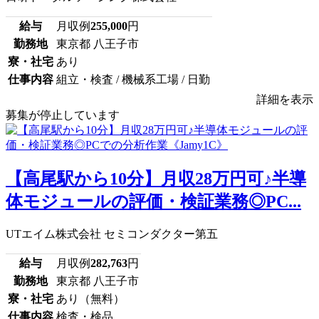
給与
月収例
255,000
円
勤務地
東京都 八王子市
寮・社宅
あり
仕事内容
組立・検査 / 機械系工場 / 日勤
詳細を表示
募集が停止しています
【高尾駅から10分】月収28万円可♪半導
体モジュールの評価・検証業務◎PC...
UTエイム株式会社 セミコンダクター第五
給与
月収例
282,763
円
勤務地
東京都 八王子市
寮・社宅
あり（無料）
仕事内容
検査・検品