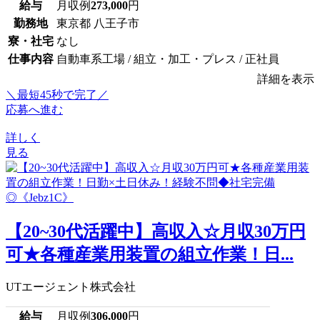
給与
月収例
273,000
円
勤務地
東京都 八王子市
寮・社宅
なし
仕事内容
自動車系工場 / 組立・加工・プレス / 正社員
詳細を表示
＼最短45秒で完了／
応募へ進む
詳しく
見る
【20~30代活躍中】高収入☆月収30万円
可★各種産業用装置の組立作業！日...
UTエージェント株式会社
給与
月収例
306,000
円