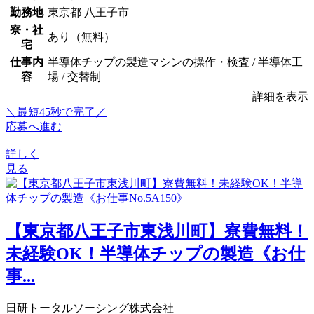
勤務地
東京都 八王子市
寮・社
あり（無料）
宅
仕事内
半導体チップの製造マシンの操作・検査 / 半導体工
容
場 / 交替制
詳細を表示
＼最短45秒で完了／
応募へ進む
詳しく
見る
【東京都八王子市東浅川町】寮費無料！
未経験OK！半導体チップの製造《お仕
事...
日研トータルソーシング株式会社