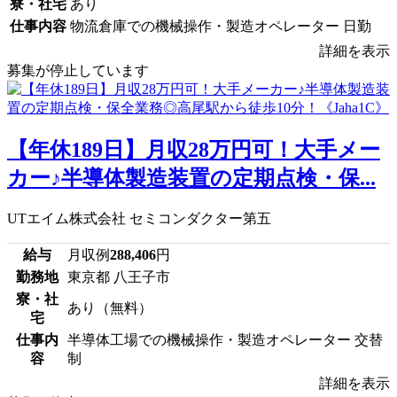
寮・社宅
あり
仕事内容
物流倉庫での機械操作・製造オペレーター 日勤
詳細を表示
募集が停止しています
【年休189日】月収28万円可！大手メー
カー♪半導体製造装置の定期点検・保...
UTエイム株式会社 セミコンダクター第五
給与
月収例
288,406
円
勤務地
東京都 八王子市
寮・社
あり（無料）
宅
仕事内
半導体工場での機械操作・製造オペレーター 交替
容
制
詳細を表示