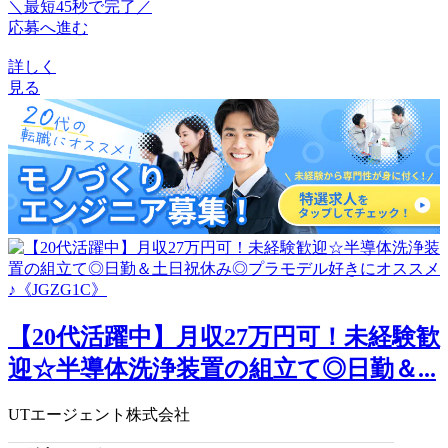
＼最短45秒で完了／
応募へ進む
詳しく
見る
【20代活躍中】月収27万円可！未経験歓
迎☆半導体洗浄装置の組立て◎日勤＆...
UTエージェント株式会社