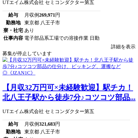
UTエイム株式会社 セミコンダクター第五
給与
月収例
269,971
円
勤務地
東京都 八王子市
寮・社宅
あり
仕事内容
電子部品系工場での溶接作業 日勤
詳細を表示
募集が停止しています
【月収32万円可×未経験歓迎】駅チカ！
北八王子駅から徒歩7分♪コツコツ部品...
UTエイム株式会社 セミコンダクター第五
給与
月収例
321,683
円
勤務地
東京都 八王子市