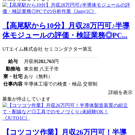
【高尾駅から10分】月収28万円可♪半導
体モジュールの評価・検証業務◎PC...
UTエイム株式会社 セミコンダクター第五
給与
月収例
282,763
円
勤務地
東京都 八王子市
寮・社宅
あり（無料）
仕事内容
半導体工場での検査・検品 交替制
詳細を表示
募集が停止しています
【コツコツ作業】月収26万円可！半導