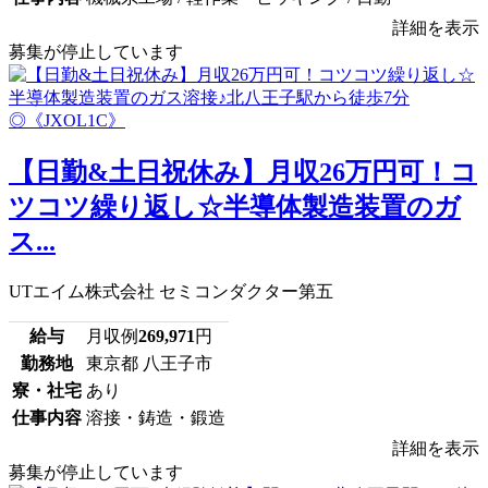
詳細を表示
募集が停止しています
【日勤&土日祝休み】月収26万円可！コ
ツコツ繰り返し☆半導体製造装置のガ
ス...
UTエイム株式会社 セミコンダクター第五
給与
月収例
269,971
円
勤務地
東京都 八王子市
寮・社宅
あり
仕事内容
溶接・鋳造・鍛造
詳細を表示
募集が停止しています