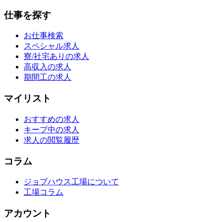
仕事を探す
お仕事検索
スペシャル求人
寮/社宅ありの求人
高収入の求人
期間工の求人
マイリスト
おすすめの求人
キープ中の求人
求人の閲覧履歴
コラム
ジョブハウス工場について
工場コラム
アカウント