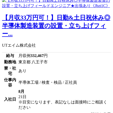
【月収33万円可！】日勤&土日祝休み◎
半導体製造装置の設置・立ち上げフィ
ー...
UTエイム株式会社
給与
月収例
332,467
円
勤務地
東京都 八王子市
寮・社
あり
宅
仕事内
半導体工場 / 検査・検品 / 正社員
容
8月
21日
入社日
※目安になります、表記なしは面接時にご相談く
ださい