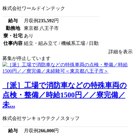
株式会社ワールドインテック
給与
月収例
235,592
円
勤務地
東京都 八王子市
寮・社宅
あり
仕事内容
組立・組み立て / 機械系工場 / 日勤
詳細を表示
募集が停止しています
［派］工場で消防車などの特殊車両の
点検・整備／時給1500円／／寮完備／
未...
株式会社サンキョウテクノスタッフ
給与
月収例
266,000
円