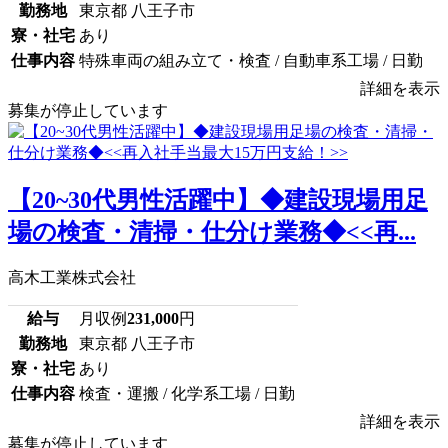
勤務地
東京都 八王子市
寮・社宅
あり
仕事内容
特殊車両の組み立て・検査 / 自動車系工場 / 日勤
詳細を表示
募集が停止しています
【20~30代男性活躍中】◆建設現場用足
場の検査・清掃・仕分け業務◆<<再...
高木工業株式会社
給与
月収例
231,000
円
勤務地
東京都 八王子市
寮・社宅
あり
仕事内容
検査・運搬 / 化学系工場 / 日勤
詳細を表示
募集が停止しています