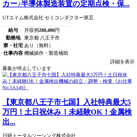
カー♪半導体製造装置の定期点検・保...
UTエイム株式会社 セミコンダクター第五
給与
月収例
288,406
円
勤務地
東京都 八王子市
寮・社宅
あり（無料）
仕事内容
機械操作・製造補助
詳細を表示
募集が停止しています
【東京都八王子市七国】入社特典最大5
万円！土日祝休み！未経験OK！金属検
出...
日研トータルソーシング株式会社