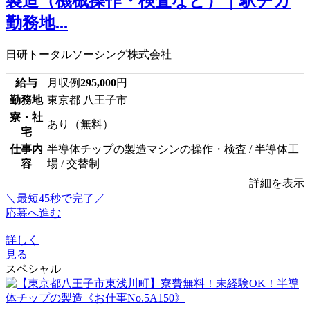
製造（機械操作・検査など）｜駅チカ
勤務地...
日研トータルソーシング株式会社
給与
月収例
295,000
円
勤務地
東京都 八王子市
寮・社
あり（無料）
宅
仕事内
半導体チップの製造マシンの操作・検査 / 半導体工
容
場 / 交替制
詳細を表示
＼最短45秒で完了／
応募へ進む
詳しく
見る
スペシャル