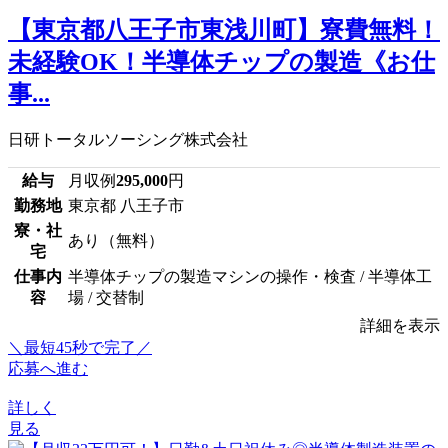
【東京都八王子市東浅川町】寮費無料！
未経験OK！半導体チップの製造《お仕
事...
日研トータルソーシング株式会社
給与
月収例
295,000
円
勤務地
東京都 八王子市
寮・社
あり（無料）
宅
仕事内
半導体チップの製造マシンの操作・検査 / 半導体工
容
場 / 交替制
詳細を表示
＼最短45秒で完了／
応募へ進む
詳しく
見る