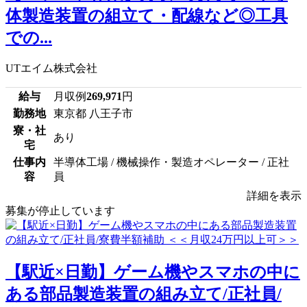
体製造装置の組立て・配線など◎工具
での...
UTエイム株式会社
給与
月収例
269,971
円
勤務地
東京都 八王子市
寮・社
あり
宅
仕事内
半導体工場 / 機械操作・製造オペレーター / 正社
容
員
詳細を表示
募集が停止しています
【駅近×日勤】ゲーム機やスマホの中に
ある部品製造装置の組み立て/正社員/