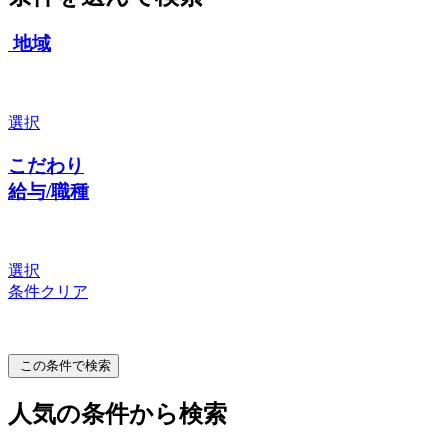
地域
選択
こだわり
給与/職種
選択
条件クリア
この条件で検索
人気の条件から検索