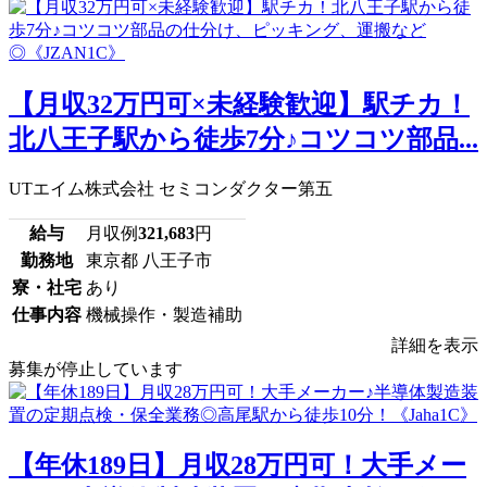
【月収32万円可×未経験歓迎】駅チカ！
北八王子駅から徒歩7分♪コツコツ部品...
UTエイム株式会社 セミコンダクター第五
給与
月収例
321,683
円
勤務地
東京都 八王子市
寮・社宅
あり
仕事内容
機械操作・製造補助
詳細を表示
募集が停止しています
【年休189日】月収28万円可！大手メー