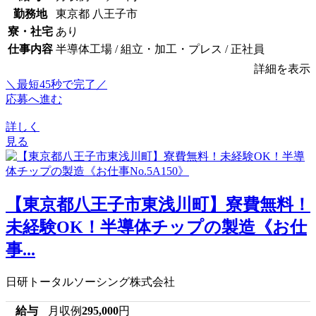
勤務地
東京都 八王子市
寮・社宅
あり
仕事内容
半導体工場 / 組立・加工・プレス / 正社員
詳細を表示
＼最短45秒で完了／
応募へ進む
詳しく
見る
【東京都八王子市東浅川町】寮費無料！
未経験OK！半導体チップの製造《お仕
事...
日研トータルソーシング株式会社
給与
月収例
295,000
円