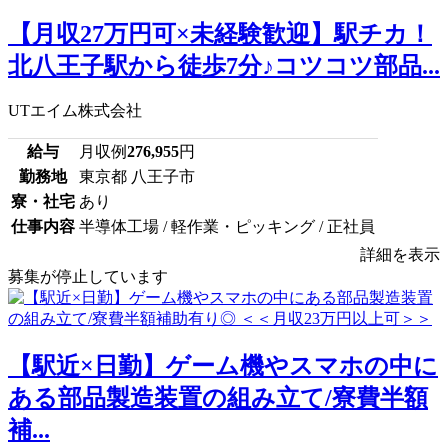
【月収27万円可×未経験歓迎】駅チカ！
北八王子駅から徒歩7分♪コツコツ部品...
UTエイム株式会社
給与
月収例
276,955
円
勤務地
東京都 八王子市
寮・社宅
あり
仕事内容
半導体工場 / 軽作業・ピッキング / 正社員
詳細を表示
募集が停止しています
【駅近×日勤】ゲーム機やスマホの中に
ある部品製造装置の組み立て/寮費半額
補...