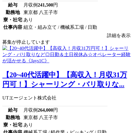
給与
月収例
241,500
円
勤務地
東京都 八王子市
寮・社宅
あり
仕事内容
組立・組み立て / 機械系工場 / 日勤
詳細を表示
募集が停止しています
【20~40代活躍中】【高収入！月収31万
円可！】シャーリング・バリ取りな...
UTエージェント株式会社
給与
月収例
264,000
円
勤務地
東京都 八王子市
寮・社宅
あり
仕事内容
機械系工場 / 軽作業・ピッキング / 日勤