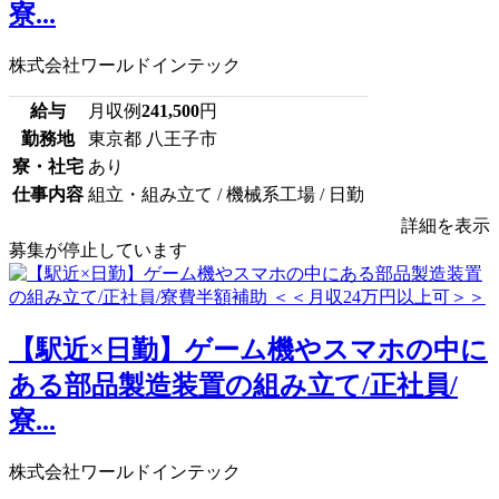
寮...
株式会社ワールドインテック
給与
月収例
241,500
円
勤務地
東京都 八王子市
寮・社宅
あり
仕事内容
組立・組み立て / 機械系工場 / 日勤
詳細を表示
募集が停止しています
【駅近×日勤】ゲーム機やスマホの中に
ある部品製造装置の組み立て/正社員/
寮...
株式会社ワールドインテック