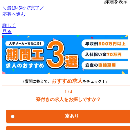
詳細を表示
＼最短45秒で完了／
応募へ進む
詳しく
見る
おすすめ求人
\ 質問に答えて、
をチェック！ /
1 / 4
寮付きの求人をお探しですか？
寮あり