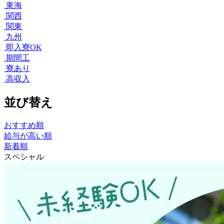
東海
関西
関東
九州
即入寮OK
期間工
寮あり
高収入
並び替え
おすすめ順
給与が高い順
新着順
スペシャル