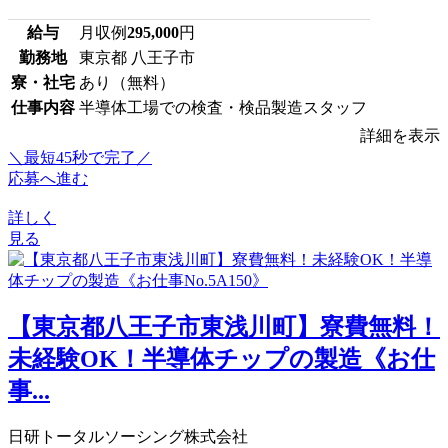
給与
月収例
295,000
円
勤務地
東京都 八王子市
寮・社宅
あり（無料）
仕事内容
半導体工場での検査・検品製造スタッフ
詳細を表示
＼最短45秒で完了／
応募へ進む
詳しく
見る
【東京都八王子市東浅川町】寮費無料！
未経験OK！半導体チップの製造《お仕
事...
日研トータルソーシング株式会社