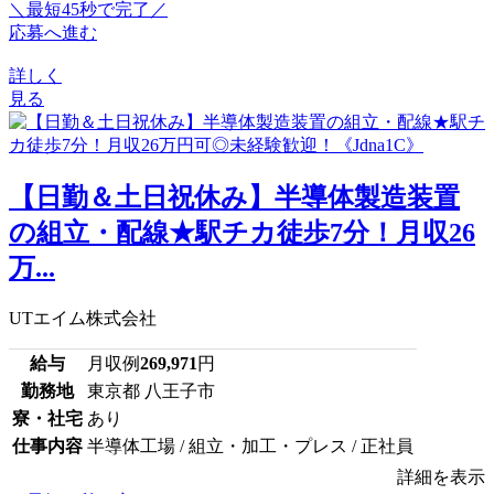
＼最短45秒で完了／
応募へ進む
詳しく
見る
【日勤＆土日祝休み】半導体製造装置
の組立・配線★駅チカ徒歩7分！月収26
万...
UTエイム株式会社
給与
月収例
269,971
円
勤務地
東京都 八王子市
寮・社宅
あり
仕事内容
半導体工場 / 組立・加工・プレス / 正社員
詳細を表示