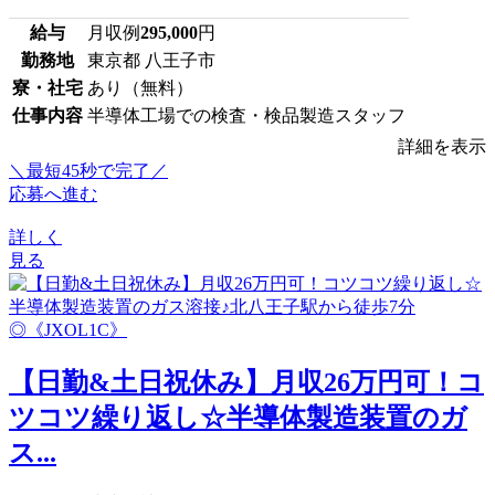
給与
月収例
295,000
円
勤務地
東京都 八王子市
寮・社宅
あり（無料）
仕事内容
半導体工場での検査・検品製造スタッフ
詳細を表示
＼最短45秒で完了／
応募へ進む
詳しく
見る
【日勤&土日祝休み】月収26万円可！コ
ツコツ繰り返し☆半導体製造装置のガ
ス...