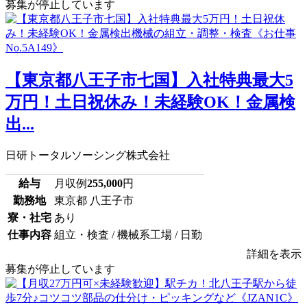
募集が停止しています
【東京都八王子市七国】入社特典最大5
万円！土日祝休み！未経験OK！金属検
出...
日研トータルソーシング株式会社
給与
月収例
255,000
円
勤務地
東京都 八王子市
寮・社宅
あり
仕事内容
組立・検査 / 機械系工場 / 日勤
詳細を表示
募集が停止しています