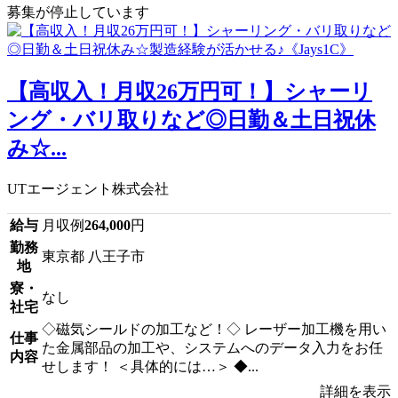
募集が停止しています
【高収入！月収26万円可！】シャーリ
ング・バリ取りなど◎日勤＆土日祝休
み☆...
UTエージェント株式会社
給与
月収例
264,000
円
勤務
東京都 八王子市
地
寮・
なし
社宅
◇磁気シールドの加工など！◇ レーザー加工機を用い
仕事
た金属部品の加工や、システムへのデータ入力をお任
内容
せします！ ＜具体的には…＞ ◆...
詳細を表示