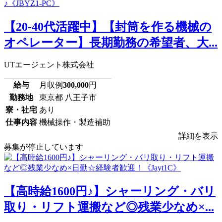
【20-40代活躍中】【封筒を作る機械の
オペレーター】長期勤務の希望者、大...
UTエージェント株式会社
給与
月収例
300,000
円
勤務地
東京都 八王子市
寮・社宅
あり
仕事内容
機械操作・製造補助
詳細を表示
募集が停止しています
【高時給1600円♪】シャーリング・バリ
取り・リフト運搬など◎残業少なめ×...