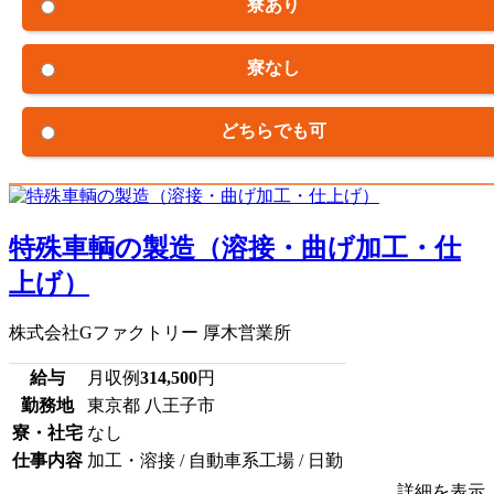
寮あり
寮なし
どちらでも可
特殊車輌の製造（溶接・曲げ加工・仕
上げ）
株式会社Gファクトリー 厚木営業所
給与
月収例
314,500
円
勤務地
東京都 八王子市
寮・社宅
なし
仕事内容
加工・溶接 / 自動車系工場 / 日勤
詳細を表示