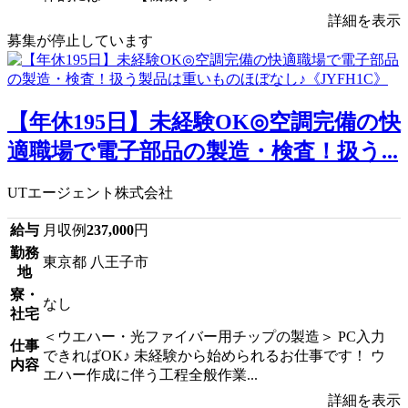
詳細を表示
募集が停止しています
【年休195日】未経験OK◎空調完備の快
適職場で電子部品の製造・検査！扱う...
UTエージェント株式会社
給与
月収例
237,000
円
勤務
東京都 八王子市
地
寮・
なし
社宅
＜ウエハー・光ファイバー用チップの製造＞ PC入力
仕事
できればOK♪ 未経験から始められるお仕事です！ ウ
内容
エハー作成に伴う工程全般作業...
詳細を表示