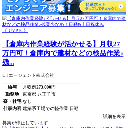
【倉庫内作業経験が活かせる】月収27
万円可！倉庫内で建材などの検品作業♪
残...
UTエージェント株式会社
給与
月収例
273,000
円
勤務地
東京都 八王子市
寮・社宅
なし
仕事内容
建築系工場での軽作業 日勤
詳細を表示
募集が停止しています