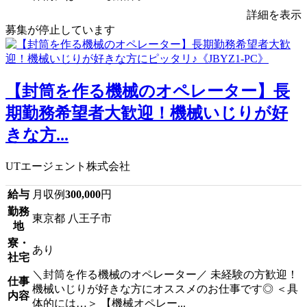
詳細を表示
募集が停止しています
【封筒を作る機械のオペレーター】長
期勤務希望者大歓迎！機械いじりが好
きな方...
UTエージェント株式会社
給与
月収例
300,000
円
勤務
東京都 八王子市
地
寮・
あり
社宅
＼封筒を作る機械のオペレーター／ 未経験の方歓迎！
仕事
機械いじりが好きな方にオススメのお仕事です◎ ＜具
内容
体的には…＞ 【機械オペレー...