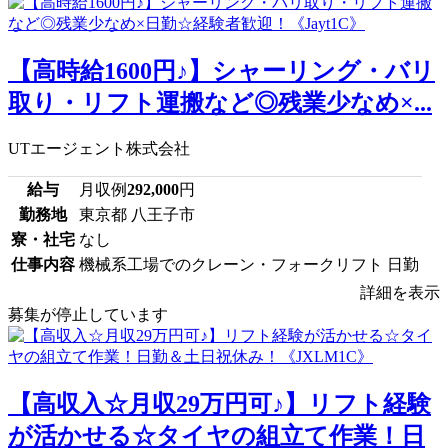
【高時給1600円♪】シャーリング・バリ
取り・リフト運搬など◎残業少なめ×...
UTエージェント株式会社
給与
月収例
292,000
円
勤務地
東京都 八王子市
寮・社宅
なし
仕事内容
機械系工場でのクレーン・フォークリフト 日勤
詳細を表示
募集が停止しています
【高収入☆月収29万円可♪】リフト経験
が活かせる☆タイヤの組立て作業！日