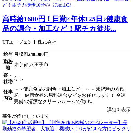
高時給1600円！日勤×年休125日♪健康食
品の調合・加工など！駅チカ徒歩...
UTエージェント株式会社
給与
月収例
248,000
円
勤務
東京都 八王子市
地
寮・
なし
社宅
～～健康食品の調合・加工など！～～ 未経験の方歓
仕事
迎！ 健康食品の原料調合などをお任せします！ 空調
内容
完備の清潔なクリーンルームで働け...
詳細を表示
募集が停止しています