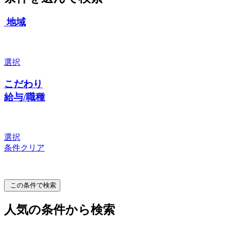
地域
選択
こだわり
給与/職種
選択
条件クリア
この条件で検索
人気の条件から検索