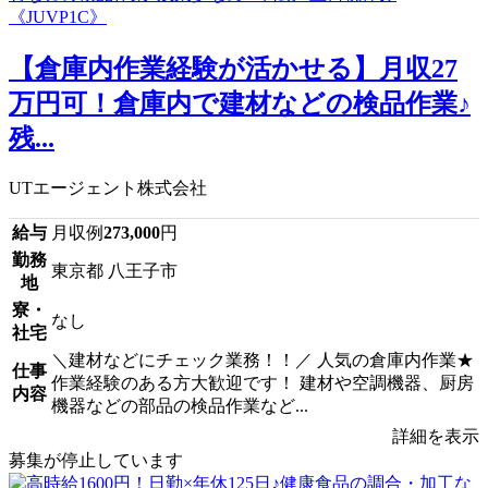
【倉庫内作業経験が活かせる】月収27
万円可！倉庫内で建材などの検品作業♪
残...
UTエージェント株式会社
給与
月収例
273,000
円
勤務
東京都 八王子市
地
寮・
なし
社宅
＼建材などにチェック業務！！／ 人気の倉庫内作業★
仕事
作業経験のある方大歓迎です！ 建材や空調機器、厨房
内容
機器などの部品の検品作業など...
詳細を表示
募集が停止しています