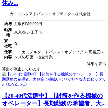
休み...
コニカミノルタアドバンストオプティクス株式会社
給与
月収例
300,000
円
勤務
東京都 八王子市
地
寮・
なし
社宅
仕事
コニカミノルタアドバンストオプティクス 高精度レ
内容
ンズの研磨・検査作業
詳細を表示
募集が停止しています
【20-40代活躍中】【封筒を作る機械の
オペレーター】長期勤務の希望者、大...