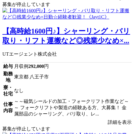
募集が停止しています
【高時給1600円♪】シャーリング・バリ
取り・リフト運搬など◎残業少なめ×...
UTエージェント株式会社
給与
月収例
292,000
円
勤務
東京都 八王子市
地
寮・
なし
社宅
～～磁気シールドの加工・フォークリフト作業など～
仕事
～ フォークリフトや製造の経験ある方、大募集！ 金
内容
属部品のシャーリング、バリ取り、レ...
詳細を表示
募集が停止しています