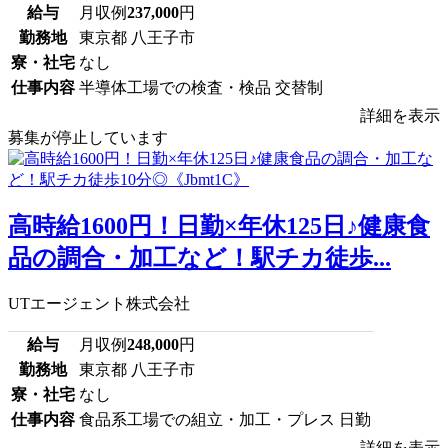
給与
月収例
237,000
円
勤務地
東京都 八王子市
寮・社宅
なし
仕事内容
半導体工場での検査・検品 交替制
詳細を表示
募集が停止しています
高時給1600円！日勤×年休125日♪健康食
品の調合・加工など！駅チカ徒歩...
UTエージェント株式会社
給与
月収例
248,000
円
勤務地
東京都 八王子市
寮・社宅
なし
仕事内容
食品系工場での組立・加工・プレス 日勤
詳細を表示