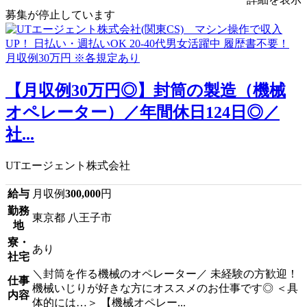
募集が停止しています
【月収例30万円◎】封筒の製造（機械
オペレーター）／年間休日124日◎／
社...
UTエージェント株式会社
給与
月収例
300,000
円
勤務
東京都 八王子市
地
寮・
あり
社宅
＼封筒を作る機械のオペレーター／ 未経験の方歓迎！
仕事
機械いじりが好きな方にオススメのお仕事です◎ ＜具
内容
体的には…＞ 【機械オペレー...