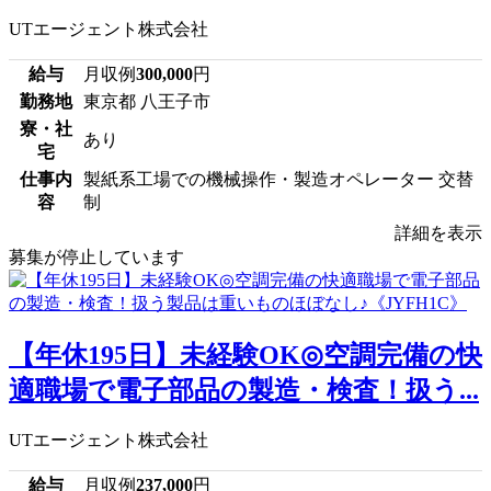
UTエージェント株式会社
給与
月収例
300,000
円
勤務地
東京都 八王子市
寮・社
あり
宅
仕事内
製紙系工場での機械操作・製造オペレーター 交替
容
制
詳細を表示
募集が停止しています
【年休195日】未経験OK◎空調完備の快
適職場で電子部品の製造・検査！扱う...
UTエージェント株式会社
給与
月収例
237,000
円