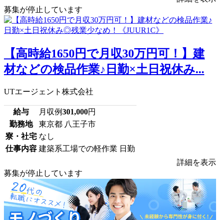
募集が停止しています
【高時給1650円で月収30万円可！】建
材などの検品作業♪日勤×土日祝休み...
UTエージェント株式会社
給与
月収例
301,000
円
勤務地
東京都 八王子市
寮・社宅
なし
仕事内容
建築系工場での軽作業 日勤
詳細を表示
募集が停止しています