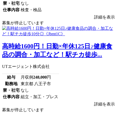
寮・社宅
なし
仕事内容
検査・検品
詳細を表示
募集が停止しています
高時給1600円！日勤×年休125日♪健康食
品の調合・加工など！駅チカ徒歩...
UTエージェント株式会社
給与
月収例
248,000
円
勤務地
東京都 八王子市
寮・社宅
なし
仕事内容
組立・加工・プレス
詳細を表示
募集が停止しています