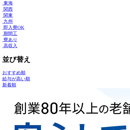
東海
関西
関東
九州
即入寮OK
期間工
寮あり
高収入
並び替え
おすすめ順
給与が高い順
新着順