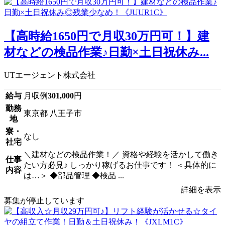
【高時給1650円で月収30万円可！】建
材などの検品作業♪日勤×土日祝休み...
UTエージェント株式会社
給与
月収例
301,000
円
勤務
東京都 八王子市
地
寮・
なし
社宅
＼建材などの検品作業！／ 資格や経験を活かして働き
仕事
たい方必見♪ しっかり稼げるお仕事です！ ＜具体的に
内容
は…＞ ◆部品管理 ◆検品 ...
詳細を表示
募集が停止しています