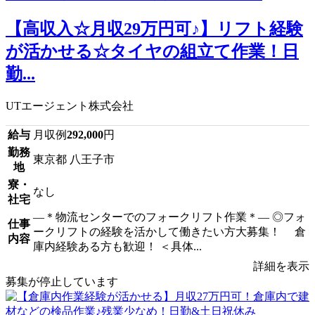
【高収入☆月収29万円可♪】リフト経験
が活かせる☆タイヤの組立て作業！日
勤...
UTエージェント株式会社
給与
月収例
292,000
円
勤務
東京都 八王子市
地
寮・
なし
社宅
―＊物流センターでのフォークリフト作業＊― ◎フォ
仕事
ークリフトの経験を活かして働きたい方大募集！ 倉
内容
庫内経験ある方も歓迎！ ＜具体...
詳細を表示
募集が停止しています