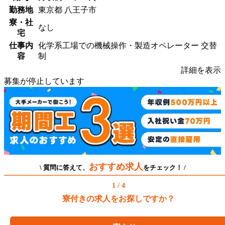
勤務地
東京都 八王子市
寮・社
なし
宅
仕事内
化学系工場での機械操作・製造オペレーター 交替
容
制
詳細を表示
募集が停止しています
おすすめ求人
\ 質問に答えて、
をチェック！ /
1 / 4
寮付きの求人をお探しですか？