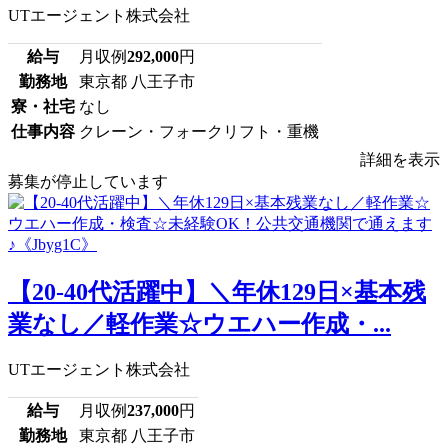
UTエージェント株式会社
給与
月収例
292,000
円
勤務地
東京都 八王子市
寮・社宅
なし
仕事内容
クレーン・フォークリフト・重機
詳細を表示
募集が停止しています
【20-40代活躍中】＼年休129日×基本残
業なし／軽作業☆ウエハー作成・...
UTエージェント株式会社
給与
月収例
237,000
円
勤務地
東京都 八王子市