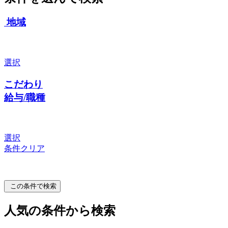
地域
選択
こだわり
給与/職種
選択
条件クリア
この条件で検索
人気の条件から検索