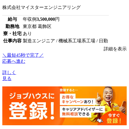
株式会社マイスターエンジニアリング
給与
年収例
3,500,000
円
勤務地
東京都 葛飾区
寮・社宅
あり
仕事内容
製造エンジニア / 機械系工場系工場 / 日勤
詳細を表示
＼最短45秒で完了／
応募へ進む
詳しく
見る