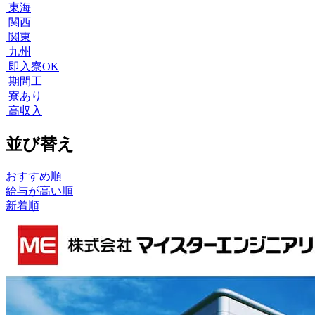
東海
関西
関東
九州
即入寮OK
期間工
寮あり
高収入
並び替え
おすすめ順
給与が高い順
新着順