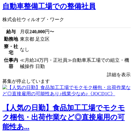
自動車整備工場での整備社員
株式会社ウィルオブ・ワーク
給与
月収
240,000
円〜
勤務地
東京都 足立区
寮・社
なし
宅
仕事内
≪月給24万円・正社員≫自動車系工場での組立・機
容
械操作 日勤
詳細を表示
募集が停止しています
【人気の日勤】食品加工工場でモクモ
ク梱包・出荷作業など◎直接雇用の可
能性あ...