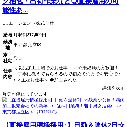
ク梱包・出荷作業など◎直接雇用の可
能性あ...
UTエージェント株式会社
給与
月収例
217,000
円
勤務
東京都 足立区
地
寮・
なし
社宅
＼食品加工工場でのお仕事！／ ☆未経験の方歓迎！
仕事
丁寧に教えてもらえるので初めての方でも安心です
内容
♪ ＜主なお仕事＞ ◆加工された...
詳細を表示
募集が停止しています
【直接雇用積極採用♪】日勤＆週休2日☆