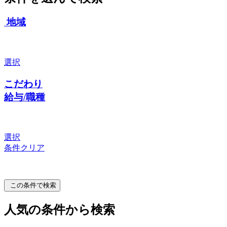
地域
選択
こだわり
給与/職種
選択
条件クリア
この条件で検索
人気の条件から検索