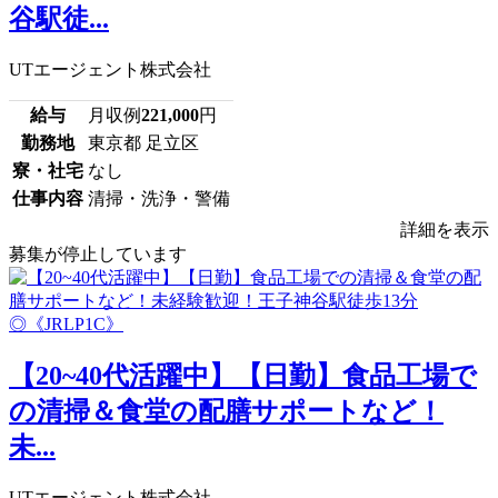
谷駅徒...
UTエージェント株式会社
給与
月収例
221,000
円
勤務地
東京都 足立区
寮・社宅
なし
仕事内容
清掃・洗浄・警備
詳細を表示
募集が停止しています
【20~40代活躍中】【日勤】食品工場で
の清掃＆食堂の配膳サポートなど！
未...
UTエージェント株式会社