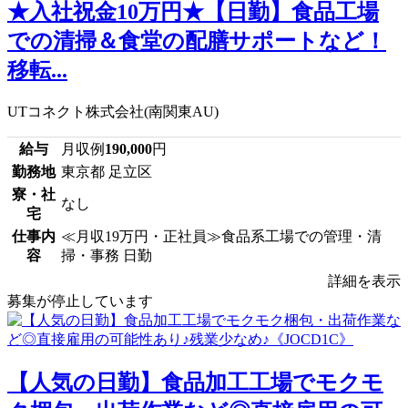
★入社祝金10万円★【日勤】食品工場
での清掃＆食堂の配膳サポートなど！
移転...
UTコネクト株式会社(南関東AU)
給与
月収例
190,000
円
勤務地
東京都 足立区
寮・社
なし
宅
仕事内
≪月収19万円・正社員≫食品系工場での管理・清
容
掃・事務 日勤
詳細を表示
募集が停止しています
【人気の日勤】食品加工工場でモクモ