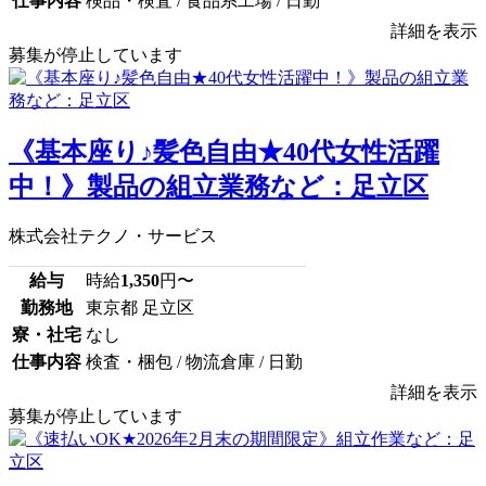
仕事内容
検品・検査 / 食品系工場 / 日勤
詳細を表示
募集が停止しています
《基本座り♪髪色自由★40代女性活躍
中！》製品の組立業務など：足立区
株式会社テクノ・サービス
給与
時給
1,350
円〜
勤務地
東京都 足立区
寮・社宅
なし
仕事内容
検査・梱包 / 物流倉庫 / 日勤
詳細を表示
募集が停止しています