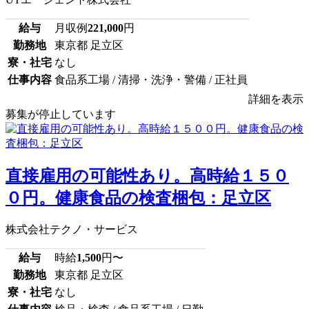
給与
月収例
221,000
円
勤務地
東京都 足立区
寮・社宅
なし
仕事内容
食品系工場 / 清掃・洗浄・警備 / 正社員
詳細を表示
募集が停止しています
直接雇用の可能性あり。高時給１５０
０円。健康食品の検査梱包：足立区
株式会社テクノ・サービス
給与
時給
1,500
円〜
勤務地
東京都 足立区
寮・社宅
なし