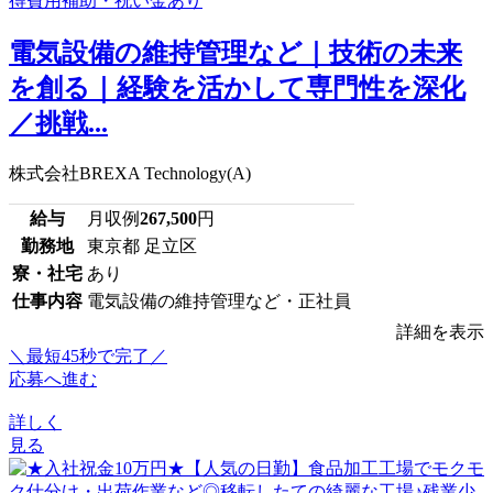
電気設備の維持管理など｜技術の未来
を創る｜経験を活かして専門性を深化
／挑戦...
株式会社BREXA Technology(A)
給与
月収例
267,500
円
勤務地
東京都 足立区
寮・社宅
あり
仕事内容
電気設備の維持管理など・正社員
詳細を表示
＼最短45秒で完了／
応募へ進む
詳しく
見る