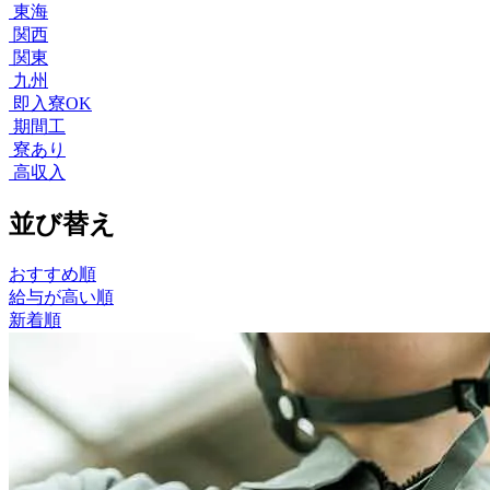
東海
関西
関東
九州
即入寮OK
期間工
寮あり
高収入
並び替え
おすすめ順
給与が高い順
新着順