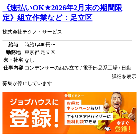
《速払いOK★2026年2月末の期間限
定》組立作業など：足立区
株式会社テクノ・サービス
給与
時給
1,400
円〜
勤務地
東京都 足立区
寮・社宅
なし
仕事内容
コンデンサーの組み立て / 電子部品系工場 / 日勤
詳細を表示
募集が停止しています