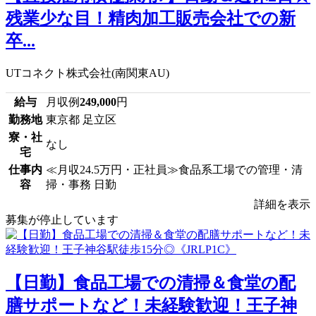
残業少な目！精肉加工販売会社での新
卒...
UTコネクト株式会社(南関東AU)
給与
月収例
249,000
円
勤務地
東京都 足立区
寮・社
なし
宅
仕事内
≪月収24.5万円・正社員≫食品系工場での管理・清
容
掃・事務 日勤
詳細を表示
募集が停止しています
【日勤】食品工場での清掃＆食堂の配
膳サポートなど！未経験歓迎！王子神