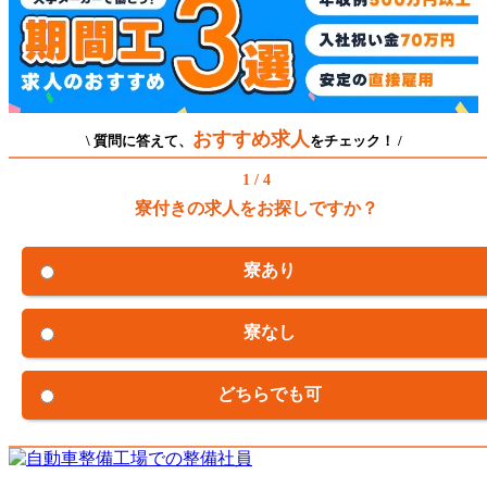
おすすめ求人
\ 質問に答えて、
をチェック！ /
1 / 4
寮付きの求人をお探しですか？
寮あり
寮なし
どちらでも可