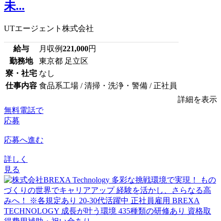
未...
UTエージェント株式会社
給与
月収例
221,000
円
勤務地
東京都 足立区
寮・社宅
なし
仕事内容
食品系工場 / 清掃・洗浄・警備 / 正社員
詳細を表示
無料電話で
応募
応募へ進む
詳しく
見る