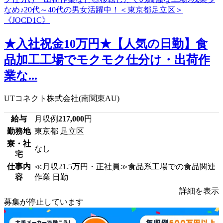
★入社祝金10万円★【人気の日勤】食
品加工工場でモクモク仕分け・出荷作
業な...
UTコネクト株式会社(南関東AU)
給与
月収例
217,000
円
勤務地
東京都 足立区
寮・社
なし
宅
仕事内
≪月収21.5万円・正社員≫食品系工場での食品関連
容
作業 日勤
詳細を表示
募集が停止しています