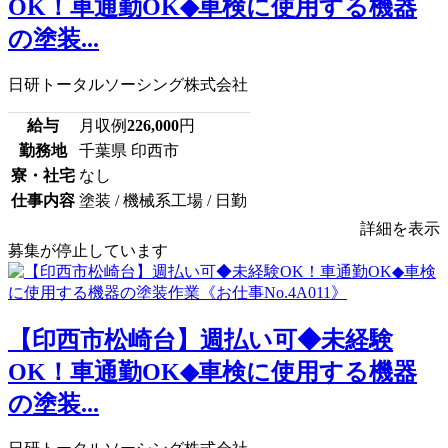
OK！車通勤OK◆車検に使用する機器
の塗装...
日研トータルソーシング株式会社
給与
月収例
226,000
円
勤務地
千葉県 印西市
寮・社宅
なし
仕事内容
塗装 / 機械系工場 / 日勤
詳細を表示
募集が停止しています
【印西市松崎台】週払い可◆未経験
OK！車通勤OK◆車検に使用する機器
の塗装...