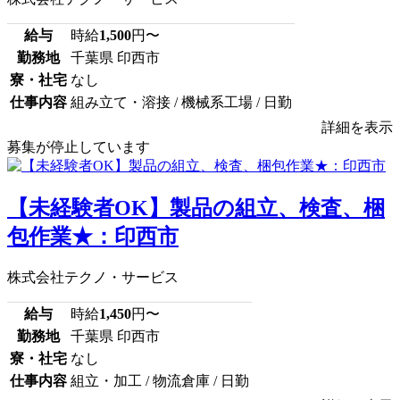
給与
時給
1,500
円〜
勤務地
千葉県 印西市
寮・社宅
なし
仕事内容
組み立て・溶接 / 機械系工場 / 日勤
詳細を表示
募集が停止しています
【未経験者OK】製品の組立、検査、梱
包作業★：印西市
株式会社テクノ・サービス
給与
時給
1,450
円〜
勤務地
千葉県 印西市
寮・社宅
なし
仕事内容
組立・加工 / 物流倉庫 / 日勤