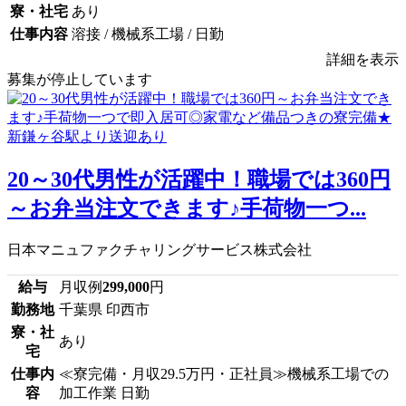
寮・社宅
あり
仕事内容
溶接 / 機械系工場 / 日勤
詳細を表示
募集が停止しています
20～30代男性が活躍中！職場では360円
～お弁当注文できます♪手荷物一つ...
日本マニュファクチャリングサービス株式会社
給与
月収例
299,000
円
勤務地
千葉県 印西市
寮・社
あり
宅
仕事内
≪寮完備・月収29.5万円・正社員≫機械系工場での
容
加工作業 日勤