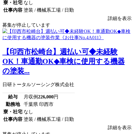
寮・社宅
なし
仕事内容
塗装 / 機械系工場 / 日勤
詳細を表示
募集が停止しています
【印西市松崎台】週払い可◆未経験
OK！車通勤OK◆車検に使用する機器
の塗装...
日研トータルソーシング株式会社
給与
月収例
226,000
円
勤務地
千葉県 印西市
寮・社宅
なし
仕事内容
塗装 / 機械系工場 / 日勤
詳細を表示