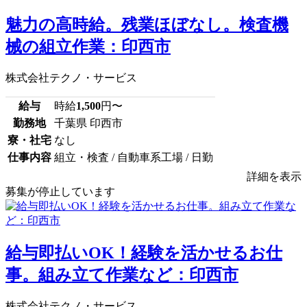
魅力の高時給。残業ほぼなし。検査機
械の組立作業：印西市
株式会社テクノ・サービス
給与
時給
1,500
円〜
勤務地
千葉県 印西市
寮・社宅
なし
仕事内容
組立・検査 / 自動車系工場 / 日勤
詳細を表示
募集が停止しています
給与即払いOK！経験を活かせるお仕
事。組み立て作業など：印西市
株式会社テクノ・サービス