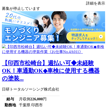
詳細を表示
募集が停止しています
【印西市松崎台】週払い可◆未経験
OK！車通勤OK◆車検に使用する機器
の塗装...
日研トータルソーシング株式会社
給与
月収例
226,000
円
勤務地
千葉県 印西市