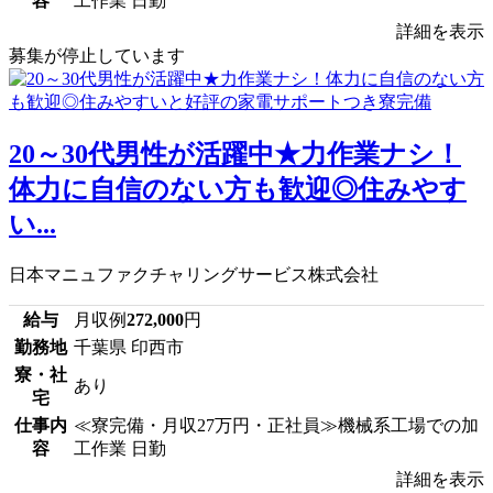
容
工作業 日勤
詳細を表示
募集が停止しています
20～30代男性が活躍中★力作業ナシ！
体力に自信のない方も歓迎◎住みやす
い...
日本マニュファクチャリングサービス株式会社
給与
月収例
272,000
円
勤務地
千葉県 印西市
寮・社
あり
宅
仕事内
≪寮完備・月収27万円・正社員≫機械系工場での加
容
工作業 日勤
詳細を表示