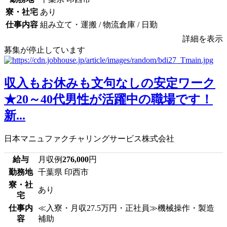
寮・社宅
あり
仕事内容
組み立て・運搬 / 物流倉庫 / 日勤
詳細を表示
募集が停止しています
収入もお休みも文句なしの安定ワーク
★20～40代男性が活躍中の職場です！
新...
日本マニュファクチャリングサービス株式会社
給与
月収例
276,000
円
勤務地
千葉県 印西市
寮・社
あり
宅
仕事内
≪入寮・月収27.5万円・正社員≫機械操作・製造
容
補助