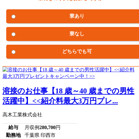
寮あり
寮なし
どちらでも可
溶接のお仕事【18 歳～40 歳までの男性
活躍中】<<紹介料最大3万円プレ...
高木工業株式会社
給与
月収例
280,700
円
勤務地
千葉県 印西市