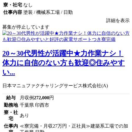
寮・社宅
なし
仕事内容
塗装 / 機械系工場 / 日勤
詳細を表示
募集が停止しています
20～30代男性が活躍中★力作業ナシ！
体力に自信のない方も歓迎◎住みやす
い...
日本マニュファクチャリングサービス株式会社(A)
給与
月収例
272,000
円
勤務地
千葉県 印西市
寮・社
あり
宅
仕事内
≪寮完備・月収27万円・正社員≫建築系工場での加