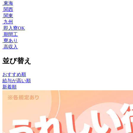
東海
関西
関東
九州
即入寮OK
期間工
寮あり
高収入
並び替え
おすすめ順
給与が高い順
新着順