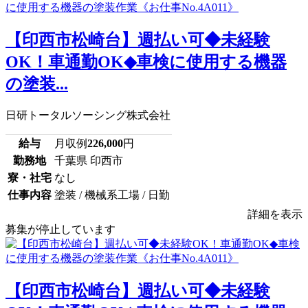
【印西市松崎台】週払い可◆未経験
OK！車通勤OK◆車検に使用する機器
の塗装...
日研トータルソーシング株式会社
給与
月収例
226,000
円
勤務地
千葉県 印西市
寮・社宅
なし
仕事内容
塗装 / 機械系工場 / 日勤
詳細を表示
募集が停止しています
【印西市松崎台】週払い可◆未経験