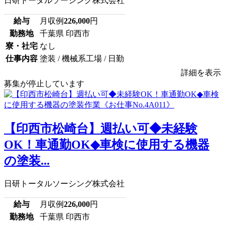
日研トータルソーシング株式会社
給与
月収例
226,000
円
勤務地
千葉県 印西市
寮・社宅
なし
仕事内容
塗装 / 機械系工場 / 日勤
詳細を表示
募集が停止しています
【印西市松崎台】週払い可◆未経験
OK！車通勤OK◆車検に使用する機器
の塗装...
日研トータルソーシング株式会社
給与
月収例
226,000
円
勤務地
千葉県 印西市