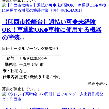
募集が停止しています
【印西市松崎台】週払い可◆未経験
OK！車通勤OK◆車検に使用する機器
の塗装...
日研トータルソーシング株式会社
給与
月収例
226,000
円
勤務地
千葉県 印西市
寮・社宅
なし
仕事内容
塗装 / 機械系工場 / 日勤
詳細を表示
募集が停止しています