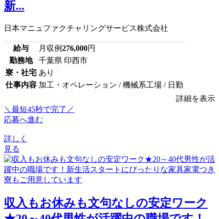
新...
日本マニュファクチャリングサービス株式会社
給与
月収例
276,000
円
勤務地
千葉県 印西市
寮・社宅
あり
仕事内容
加工・オペレーション / 機械系工場 / 日勤
詳細を表示
＼最短45秒で完了／
応募へ進む
詳しく
見る
収入もお休みも文句なしの安定ワーク
★20～40代男性が活躍中の職場です！