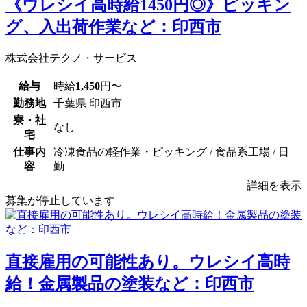
《ウレシイ高時給1450円◎》ピッキン
グ、入出荷作業など：印西市
株式会社テクノ・サービス
給与
時給
1,450
円〜
勤務地
千葉県 印西市
寮・社
なし
宅
仕事内
冷凍食品の軽作業・ピッキング / 食品系工場 / 日
容
勤
詳細を表示
募集が停止しています
直接雇用の可能性あり。ウレシイ高時
給！金属製品の塗装など：印西市