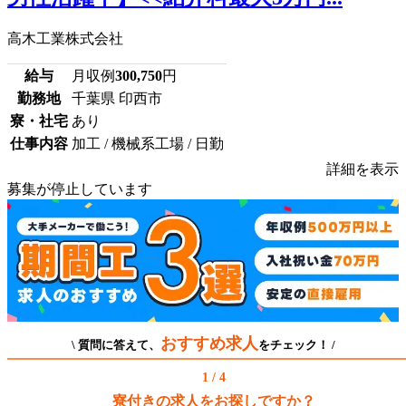
高木工業株式会社
給与
月収例
300,750
円
勤務地
千葉県 印西市
寮・社宅
あり
仕事内容
加工 / 機械系工場 / 日勤
詳細を表示
募集が停止しています
おすすめ求人
\ 質問に答えて、
をチェック！ /
1 / 4
寮付きの求人をお探しですか？