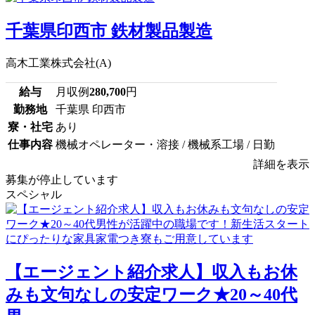
千葉県印西市 鉄材製品製造
高木工業株式会社(A)
給与
月収例
280,700
円
勤務地
千葉県 印西市
寮・社宅
あり
仕事内容
機械オペレーター・溶接 / 機械系工場 / 日勤
詳細を表示
募集が停止しています
スペシャル
【エージェント紹介求人】収入もお休
みも文句なしの安定ワーク★20～40代