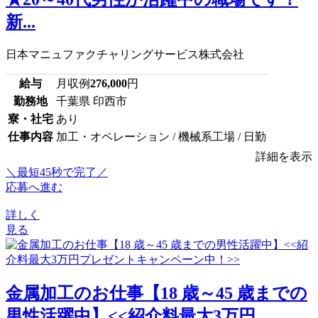
新...
日本マニュファクチャリングサービス株式会社
給与
月収例
276,000
円
勤務地
千葉県 印西市
寮・社宅
あり
仕事内容
加工・オペレーション / 機械系工場 / 日勤
詳細を表示
＼最短45秒で完了／
応募へ進む
詳しく
見る
金属加工のお仕事【18 歳～45 歳までの
男性活躍中】<<紹介料最大3万円...