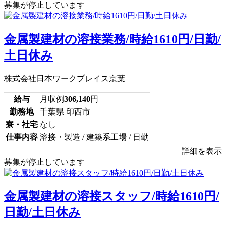
募集が停止しています
金属製建材の溶接業務/時給1610円/日勤/
土日休み
株式会社日本ワークプレイス京葉
給与
月収例
306,140
円
勤務地
千葉県 印西市
寮・社宅
なし
仕事内容
溶接・製造 / 建築系工場 / 日勤
詳細を表示
募集が停止しています
金属製建材の溶接スタッフ/時給1610円/
日勤/土日休み