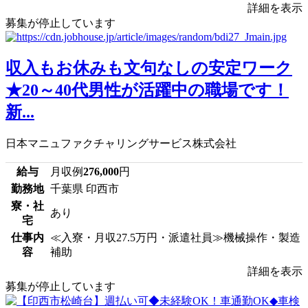
詳細を表示
募集が停止しています
収入もお休みも文句なしの安定ワーク
★20～40代男性が活躍中の職場です！
新...
日本マニュファクチャリングサービス株式会社
給与
月収例
276,000
円
勤務地
千葉県 印西市
寮・社
あり
宅
仕事内
≪入寮・月収27.5万円・派遣社員≫機械操作・製造
容
補助
詳細を表示
募集が停止しています