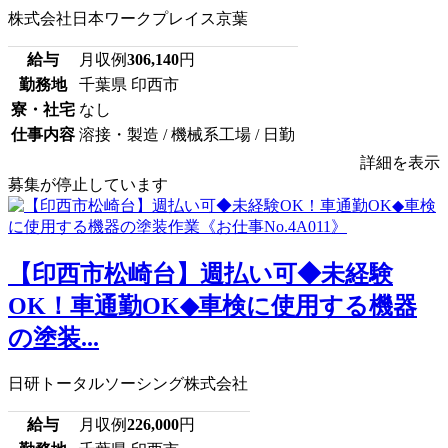
株式会社日本ワークプレイス京葉
給与
月収例
306,140
円
勤務地
千葉県 印西市
寮・社宅
なし
仕事内容
溶接・製造 / 機械系工場 / 日勤
詳細を表示
募集が停止しています
【印西市松崎台】週払い可◆未経験
OK！車通勤OK◆車検に使用する機器
の塗装...
日研トータルソーシング株式会社
給与
月収例
226,000
円