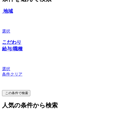
地域
選択
こだわり
給与/職種
選択
条件クリア
この条件で検索
人気の条件から検索