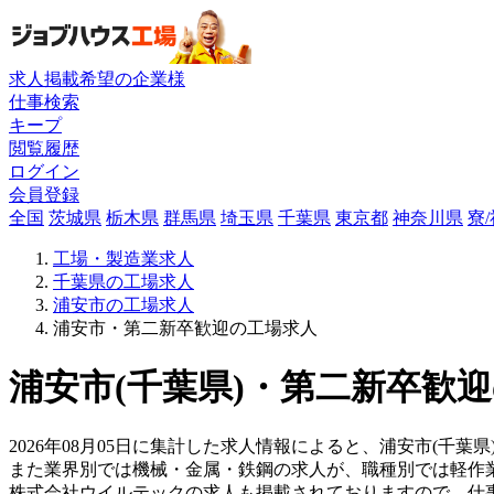
求人掲載希望の企業様
仕事検索
キープ
閲覧履歴
ログイン
会員登録
全国
茨城県
栃木県
群馬県
埼玉県
千葉県
東京都
神奈川県
寮
工場・製造業求人
千葉県の工場求人
浦安市の工場求人
浦安市・第二新卒歓迎の工場求人
浦安市(千葉県)・第二新卒歓迎
2026年08月05日に集計した求人情報によると、浦安市(千葉県
また業界別では機械・金属・鉄鋼の求人が、職種別では軽作
株式会社ウイルテックの求人も掲載されておりますので、仕