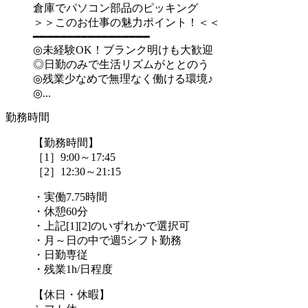
倉庫でパソコン部品のピッキング
＞＞このお仕事の魅力ポイント！＜＜
━━━━━━━━━━━━━━━━━
◎未経験OK！ブランク明けも大歓迎
◎日勤のみで生活リズムがととのう
◎残業少なめで無理なく働ける環境♪
◎...
勤務時間
【勤務時間】
［1］9:00～17:45
［2］12:30～21:15
・実働7.75時間
・休憩60分
・上記[1][2]のいずれかで選択可
・月～日の中で週5シフト勤務
・日勤専従
・残業1h/日程度
【休日・休暇】