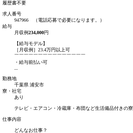
履歴書不要
求人番号
947966 （電話応募で必要になります。）
給与
月収例
234,000
円
【給与モデル】
［月収例］23.4万円以上可
￣￣￣￣￣￣￣￣￣￣￣￣￣￣￣
・給与前払い可
...
勤務地
千葉県 浦安市
寮・社宅
あり
テレビ・エアコン・冷蔵庫・布団など生活備品付きの寮
仕事内容
どんなお仕事？