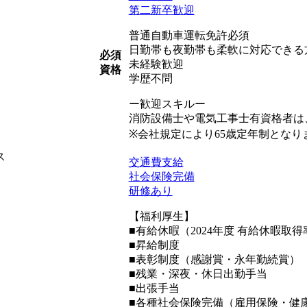
第二新卒歓迎
普通自動車運転免許必須
日勤帯も夜勤帯も柔軟に対応できる
必須
未経験歓迎
資格
学歴不問
ー歓迎スキルー
消防設備士や電気工事士有資格者は
※会社規定により65歳定年制となり
ス
交通費支給
社会保険完備
研修あり
【福利厚生】
■有給休暇（2024年度 有給休暇取得率
■昇給制度
■表彰制度（感謝賞・永年勤続賞）
■残業・深夜・休日出勤手当
■出張手当
■各種社会保険完備（雇用保険・健