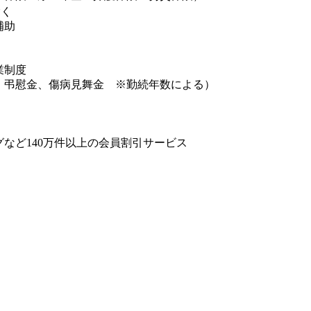
除く
補助
業制度
、弔慰金、傷病見舞金 ※勤続年数による）
）
など140万件以上の会員割引サービス