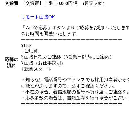
【交通費】上限150,000円/月 (規定支給)
交通費
リモート面接OK
「Webで応募」ボタンよりご応募をお願いいたしま
のお時間を調整いたします。
ーーーーーーーーーーーーーーーーーーーーーー
STEP
1 ご応募
2 面接日程のご連絡（3営業日以内にご案内）
応募の
3 面接（お仕事説明）
流れ
4 就業スタート
・知らない電話番号やアドレスでも採用担当者から
可能性がありますので、必ずご確認ください。
・不在の場合、着信履歴の番号へ折り返しご連絡を
・応募多数の場合は、書類選考を行う場合がござい
ーーーーーーーーーーーーーーーーーーーーーー