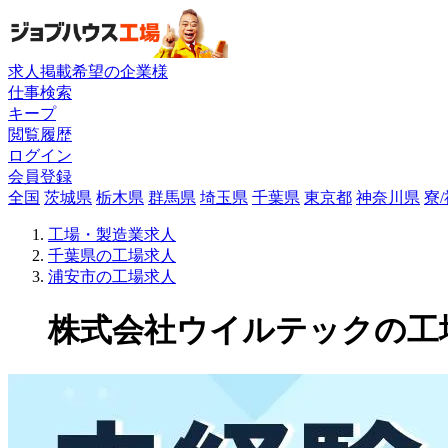
求人掲載希望の企業様
仕事検索
キープ
閲覧履歴
ログイン
会員登録
全国
茨城県
栃木県
群馬県
埼玉県
千葉県
東京都
神奈川県
寮
工場・製造業求人
千葉県の工場求人
浦安市の工場求人
株式会社ウイルテックの工場求人