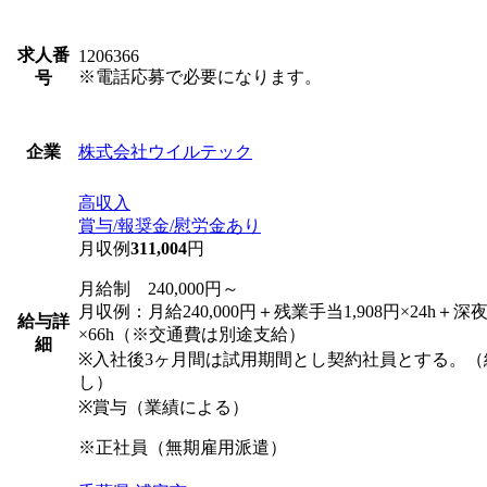
求人番
1206366
※電話応募で必要になります。
号
株式会社ウイルテック
企業
高収入
賞与/報奨金/慰労金あり
月収例
311,004
円
月給制 240,000円～
月収例：月給240,000円＋残業手当1,908円×24h＋深
給与詳
×66h（※交通費は別途支給）
細
※入社後3ヶ月間は試用期間とし契約社員とする。（
し）
※賞与（業績による）
※正社員（無期雇用派遣）