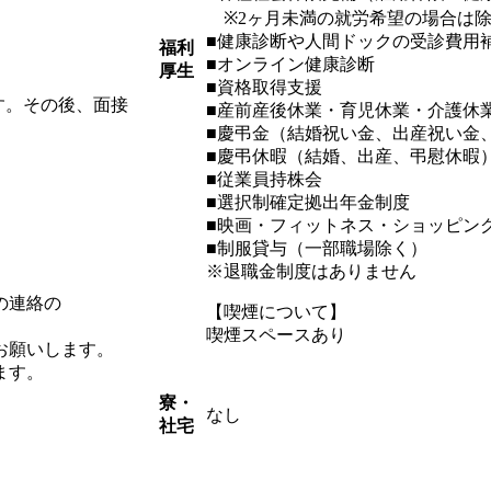
※2ヶ月未満の就労希望の場合は
■健康診断や人間ドックの受診費用
福利
■オンライン健康診断
厚生
■資格取得支援
す。その後、面接
■産前産後休業・育児休業・介護休
■慶弔金（結婚祝い金、出産祝い金
■慶弔休暇（結婚、出産、弔慰休暇
■従業員持株会
■選択制確定拠出年金制度
■映画・フィットネス・ショッピング
■制服貸与（一部職場除く）
※退職金制度はありません
の連絡の
【喫煙について】
喫煙スペースあり
お願いします。
ます。
寮・
なし
社宅