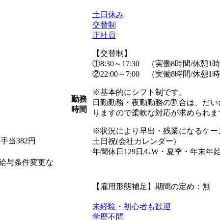
土日休み
交替制
正社員
【交替制】
①8:30～17:30 （実働8時間/休憩1
②22:00～7:00 （実働8時間/休憩1
※基本的にシフト制です。
勤務
日勤勤務・夜勤勤務の割合は、だい
時間
りますので柔軟な対応が求められま
※状況により早出・残業になるケー
夜手当382円
土日祝(会社カレンダー)
年間休日129日/GW・夏季・年末年
給与条件変更な
【雇用形態補足】期間の定め：無
未経験・初心者も歓迎
学歴不問