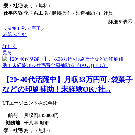
寮・社宅
あり（無料）
仕事内容
化学系工場 / 機械操作・製造補助 / 正社員
詳細を表示
＼最短45秒で完了／
応募へ進む
詳しく
見る
【20~40代活躍中】月収33万円可♪袋菓子
などの印刷補助！未経験OK♪社...
UTエージェント株式会社
給与
月収例
335,000
円
勤務地
千葉県 旭市
寮・社宅
あり（無料）