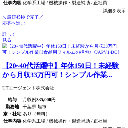
仕事内容
化学系工場 / 機械操作・製造補助 / 正社員
詳細を表示
＼最短45秒で完了／
応募へ進む
詳しく
見る
【20~40代活躍中】年休150日！未経験
から月収33万円可！シンプル作業...
UTエージェント株式会社
給与
月収例
335,000
円
勤務地
千葉県 旭市
寮・社宅
あり（無料）
仕事内容
化学系工場 / 機械操作・製造補助 / 正社員