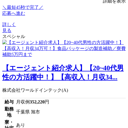
詳細を表示
＼最短45秒で完了／
応募へ進む
詳しく
見る
スペシャル
【エージェント紹介求人】【20~40代男
性の方活躍中！】【高収入！月収34...
株式会社ワールドインテック(A)
給与
月収例
352,220
円
勤務
千葉県 旭市
地
寮・
あり