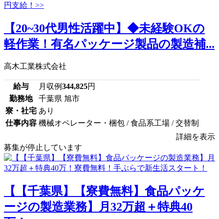
【20~30代男性活躍中】◆未経験OKの
軽作業！有名パッケージ製品の製造補...
高木工業株式会社
給与
月収例
344,825
円
勤務地
千葉県 旭市
寮・社宅
あり
仕事内容
機械オペレーター・梱包 / 食品系工場 / 交替制
詳細を表示
募集が停止しています
【【千葉県】【寮費無料】食品パッケ
ージの製造業務】月32万超＋特典40