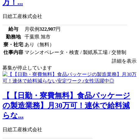
万！...
日総工産株式会社
給与
月収例
322,907
円
勤務地
千葉県 旭市
寮・社宅
あり（無料）
仕事内容
マシンオペレータ・検査 / 製紙系工場 / 交替制
詳細を表示
募集が停止しています
【【日勤・寮費無料】食品パッケージ
の製造業務】月30万可！連休で給料減
らな...
日総工産株式会社