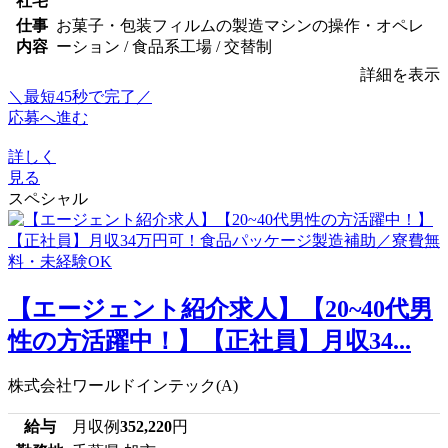
社宅
仕事
お菓子・包装フィルムの製造マシンの操作・オペレ
内容
ーション / 食品系工場 / 交替制
詳細を表示
＼最短45秒で完了／
応募へ進む
詳しく
見る
スペシャル
【エージェント紹介求人】【20~40代男
性の方活躍中！】【正社員】月収34...
株式会社ワールドインテック(A)
給与
月収例
352,220
円