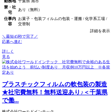
勤務地
千葉県 旭市
寮・社
あり（無料）
宅
仕事内
お菓子・包装フィルムの包装・運搬 / 化学系工場 /
容
交替制
詳細を表示
＼最短45秒で完了／
応募へ進む
詳しく
見る
プラスチックフィルムの軟包装の製造
★社宅費無料！無料送迎あり♪＜千葉県
で働...
株式会社ワールドインテック