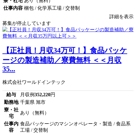
寮・社宅
あり（無料）
仕事内容
梱包 / 化学系工場 / 交替制
詳細を表示
募集が停止しています
【正社員！月収34万可！】食品パッケ
ージの製造補助／寮費無料 ＜＜月収
35...
株式会社ワールドインテック
給与
月収例
352,220
円
勤務地
千葉県 旭市
寮・社
あり（無料）
宅
仕事内
食品パッケージのマシンオペレータ・製造 / 食品系
容
工場 / 交替制