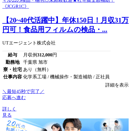
【20~40代活躍中】年休150日！月収31万
円可！食品用フィルムの検品・...
UTエージェント株式会社
給与
月収例
312,000
円
勤務地
千葉県 旭市
寮・社宅
あり（無料）
仕事内容
化学系工場 / 機械操作・製造補助 / 正社員
詳細を表示
＼最短45秒で完了／
応募へ進む
詳しく
見る