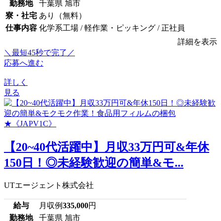
勤務地
千葉県 旭市
寮・社宅
あり（無料）
仕事内容
化学系工場 / 軽作業・ピッキング / 正社員
詳細を表示
＼最短45秒で完了／
応募へ進む
詳しく
見る
【20~40代活躍中】月収33万円可&年休
150日！◎未経験歓迎の簡単&モ...
UTエージェント株式会社
給与
月収例
335,000
円
勤務地
千葉県 旭市