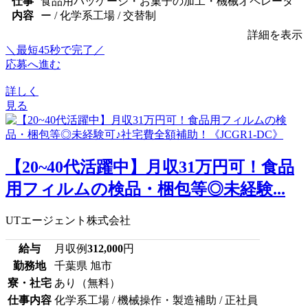
仕事
食品用パッケージ・お菓子の加工・機械オペレータ
内容
ー / 化学系工場 / 交替制
詳細を表示
＼最短45秒で完了／
応募へ進む
詳しく
見る
【20~40代活躍中】月収31万円可！食品
用フィルムの検品・梱包等◎未経験...
UTエージェント株式会社
給与
月収例
312,000
円
勤務地
千葉県 旭市
寮・社宅
あり（無料）
仕事内容
化学系工場 / 機械操作・製造補助 / 正社員