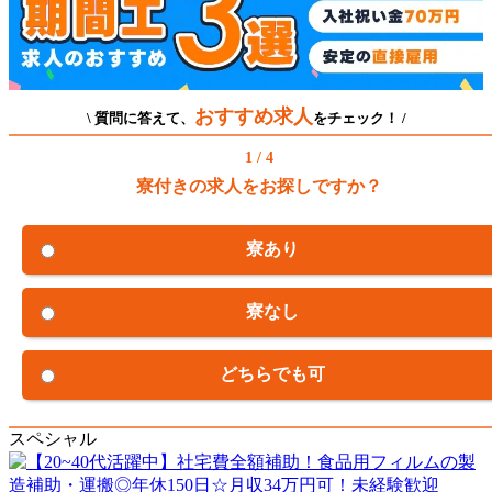
おすすめ求人
\ 質問に答えて、
をチェック！ /
1 / 4
寮付きの求人をお探しですか？
寮あり
寮なし
どちらでも可
スペシャル