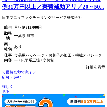
例31万円以上／寮費補助アリ／20～50...
日本マニュファクチャリングサービス株式会社
給与
月収例
313,000
円
勤務
千葉県 旭市
地
寮・
あり
社宅
仕事
食品用パッケージ・お菓子の加工・機械オペレータ
内容
ー / 化学系工場 / 交替制
詳細を表示
＼最短45秒で完了／
応募へ進む
詳しく
見る