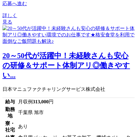
応募へ進む
詳しく
見る
20～50代が活躍中！未経験さんも安心
の研修＆サポート体制アリ◎働きやす
い...
日本マニュファクチャリングサービス株式会社
給与
月収例
313,000
円
勤務
千葉県 旭市
地
寮・
あり
社宅