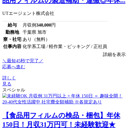
品用フィルムの製造補助・運搬◎年休...
UTエージェント株式会社
給与
月収例
340,000
円
勤務地
千葉県 旭市
寮・社宅
あり（無料）
仕事内容
化学系工場 / 軽作業・ピッキング / 正社員
詳細を表示
＼最短45秒で完了／
応募へ進む
詳しく
見る
スペシャル
【食品用フィルムの検品・梱包】年休
150日！月収31万円可！未経験歓迎★