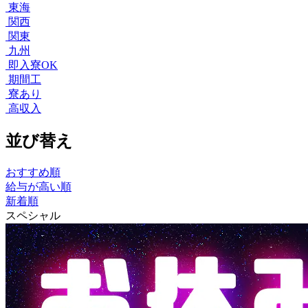
東海
関西
関東
九州
即入寮OK
期間工
寮あり
高収入
並び替え
おすすめ順
給与が高い順
新着順
スペシャル