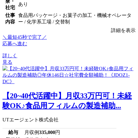
寮・
あり
社宅
仕事
食品用パッケージ・お菓子の加工・機械オペレータ
内容
ー / 化学系工場 / 交替制
詳細を表示
＼最短45秒で完了／
応募へ進む
詳しく
見る
【20~40代活躍中】月収33万円可！未経
験OK♪食品用フィルムの製造補助...
UTエージェント株式会社
給与
月収例
335,000
円