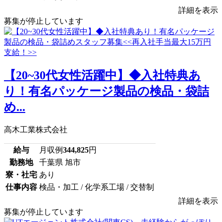
詳細を表示
募集が停止しています
【20~30代女性活躍中】◆入社特典あ
り！有名パッケージ製品の検品・袋詰
め...
高木工業株式会社
給与
月収例
344,825
円
勤務地
千葉県 旭市
寮・社宅
あり
仕事内容
検品・加工 / 化学系工場 / 交替制
詳細を表示
募集が停止しています