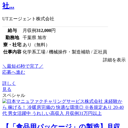
社...
UTエージェント株式会社
給与
月収例
312,000
円
勤務地
千葉県 旭市
寮・社宅
あり（無料）
仕事内容
化学系工場 / 機械操作・製造補助 / 正社員
詳細を表示
＼最短45秒で完了／
応募へ進む
詳しく
見る
スペシャル
【「食品用パッケージ」の製造】月収