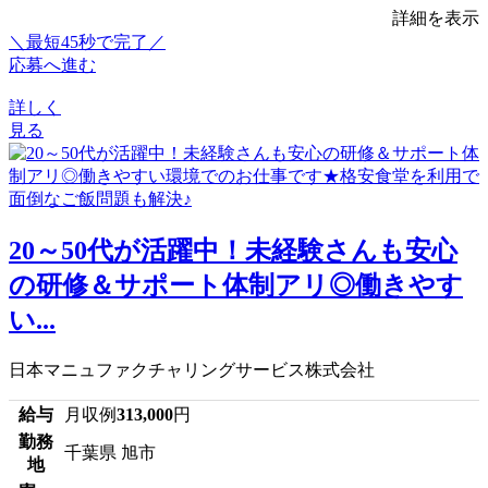
詳細を表示
＼最短45秒で完了／
応募へ進む
詳しく
見る
20～50代が活躍中！未経験さんも安心
の研修＆サポート体制アリ◎働きやす
い...
日本マニュファクチャリングサービス株式会社
給与
月収例
313,000
円
勤務
千葉県 旭市
地