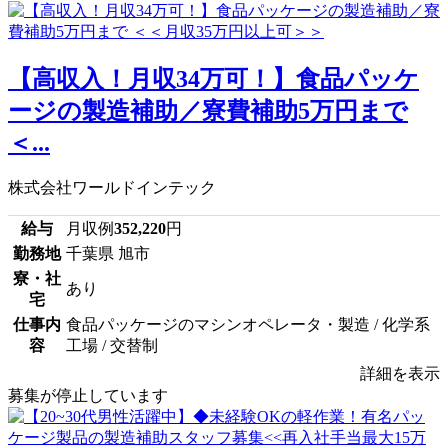
【高収入！月収34万可！】食品パッケ
ージの製造補助／寮費補助5万円まで
＜...
株式会社ワールドインテック
給与
月収例
352,220
円
勤務地
千葉県 旭市
寮・社
あり
宅
仕事内
食品パッケージのマシンオペレータ・製造 / 化学系
容
工場 / 交替制
詳細を表示
募集が停止しています