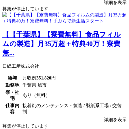
詳細を表示
募集が停止しています
【【千葉県】【寮費無料】食品フィル
ムの製造】月35万超＋特典40万！寮費
無...
日総工産株式会社
給与
月収例
351,820
円
勤務地
千葉県 旭市
寮・社
あり（無料）
宅
仕事内
接着剤のメンテナンス・製造 / 製紙系工場 / 交替
容
制
詳細を表示
募集が停止しています