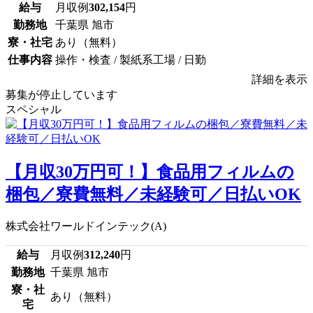
給与
月収例
302,154
円
勤務地
千葉県 旭市
寮・社宅
あり（無料）
仕事内容
操作・検査 / 製紙系工場 / 日勤
詳細を表示
募集が停止しています
スペシャル
【月収30万円可！】食品用フィルムの
梱包／寮費無料／未経験可／日払いOK
株式会社ワールドインテック(A)
給与
月収例
312,240
円
勤務地
千葉県 旭市
寮・社
あり（無料）
宅