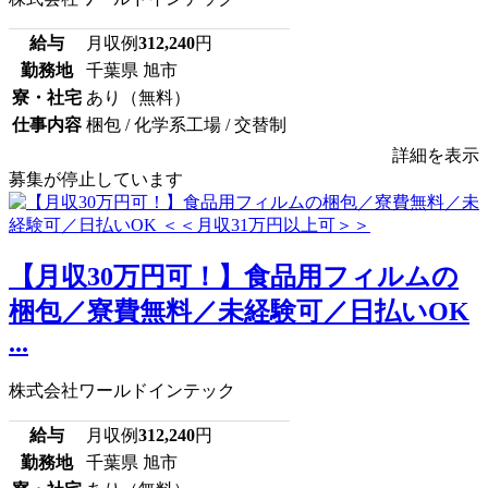
給与
月収例
312,240
円
勤務地
千葉県 旭市
寮・社宅
あり（無料）
仕事内容
梱包 / 化学系工場 / 交替制
詳細を表示
募集が停止しています
【月収30万円可！】食品用フィルムの
梱包／寮費無料／未経験可／日払いOK
...
株式会社ワールドインテック
給与
月収例
312,240
円
勤務地
千葉県 旭市