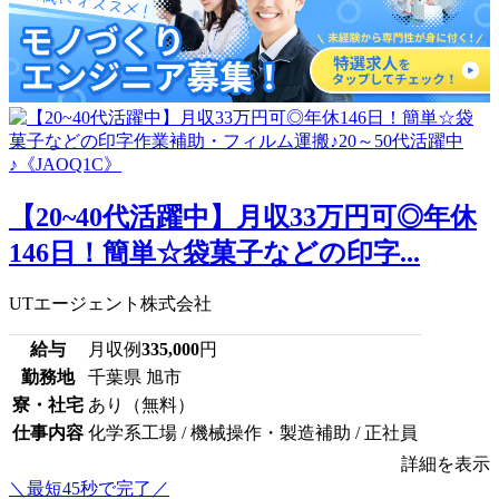
【20~40代活躍中】月収33万円可◎年休
146日！簡単☆袋菓子などの印字...
UTエージェント株式会社
給与
月収例
335,000
円
勤務地
千葉県 旭市
寮・社宅
あり（無料）
仕事内容
化学系工場 / 機械操作・製造補助 / 正社員
詳細を表示
＼最短45秒で完了／