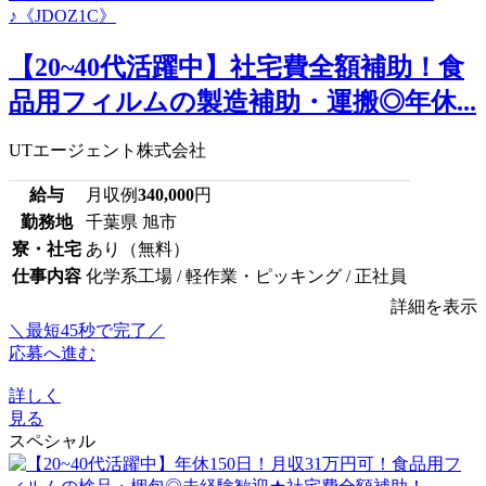
【20~40代活躍中】社宅費全額補助！食
品用フィルムの製造補助・運搬◎年休...
UTエージェント株式会社
給与
月収例
340,000
円
勤務地
千葉県 旭市
寮・社宅
あり（無料）
仕事内容
化学系工場 / 軽作業・ピッキング / 正社員
詳細を表示
＼最短45秒で完了／
応募へ進む
詳しく
見る
スペシャル