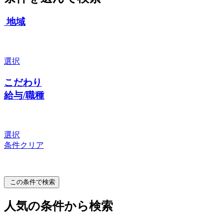
地域
選択
こだわり
給与/職種
選択
条件クリア
この条件で検索
人気の条件から検索