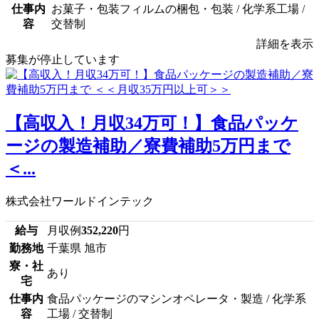
仕事内
お菓子・包装フィルムの梱包・包装 / 化学系工場 /
容
交替制
詳細を表示
募集が停止しています
【高収入！月収34万可！】食品パッケ
ージの製造補助／寮費補助5万円まで
＜...
株式会社ワールドインテック
給与
月収例
352,220
円
勤務地
千葉県 旭市
寮・社
あり
宅
仕事内
食品パッケージのマシンオペレータ・製造 / 化学系
容
工場 / 交替制