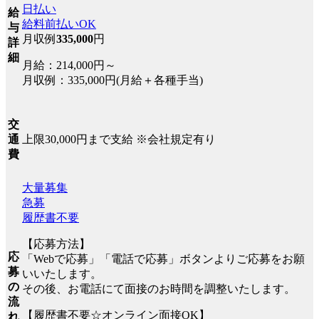
日払い
給
給料前払いOK
与
月収例
335,000
円
詳
細
月給：214,000円～
月収例：335,000円(月給＋各種手当)
交
上限30,000円まで支給 ※会社規定有り
通
費
大量募集
急募
履歴書不要
【応募方法】
応
「Webで応募」「電話で応募」ボタンよりご応募をお願
募
いいたします。
の
その後、お電話にて面接のお時間を調整いたします。
流
【履歴書不要☆オンライン面接OK】
れ