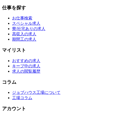
仕事を探す
お仕事検索
スペシャル求人
寮/社宅ありの求人
高収入の求人
期間工の求人
マイリスト
おすすめの求人
キープ中の求人
求人の閲覧履歴
コラム
ジョブハウス工場について
工場コラム
アカウント