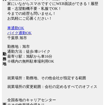
家にいながらスマホですぐにWEB面談ができる！履歴
書・志望動機不要・私服でOK！
今までの経歴も問いません！
お気軽にご応募ください！
車通勤OK
バイク通勤OK
千葉県 旭市
勤務地：旭市
通勤方法：徒歩/車/バイク
勤
最寄り駅：旭駅から車16分
務
※構内の無料駐車場利用OK
地
就業場所：勤務地、その他会社が指定する範囲
就業場所の変更範囲：会社の定めるすべてのオフィス
全国各地のキャリアセンター
面
※その他面接会場あり