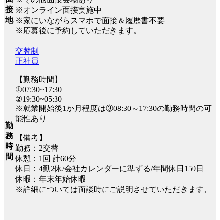
接
※オンライン面接実施中
地
※家にいながらスマホで面接＆履歴書不要
※応募後に予約していただきます。
交替制
正社員
【勤務時間】
①07:30~17:30
②19:30~05:30
※就業開始後1か月程度は③08:30～17:30の勤務時間の可
能性あり
勤
務
【備考】
時
勤務：2交替
間
休憩：1回 計60分
休日：4勤2休/会社カレンダーに準ずる/年間休日150日
休暇：年末年始休暇
※詳細については面談時にご説明させていただきます。