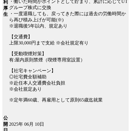
・働いた時間がポイントとして貯まり、累計に応じてUT
利
グループ株式に交換
厚
・一度退職しても、戻ってきた際には過去の労働時間か
生
ら再び積み上げが可能(※)
※退職後5年以内、規定あり
【交通費】
上限30,000円まで支給 ※会社規定有り
【受動喫煙対策】
有:屋内原則禁煙（喫煙専用室設置）
【社宅キャンペーン】
◎社宅費全額補助
※赴任本人交通費会社負担
※会社規定あり
※定年満60歳、再雇用として原則65歳迄就業
公
2025年 06月 10日
開
日