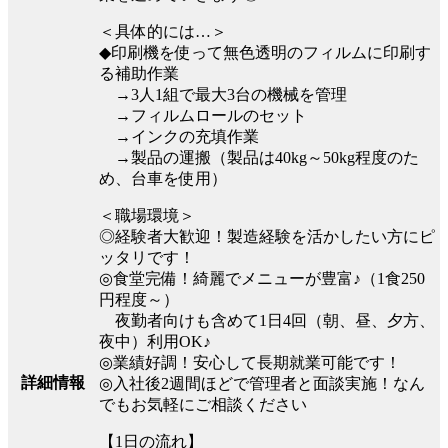
＜具体的には…＞
◆印刷機を使って無色透明のフィルムに印刷す
る補助作業
→3人1組で最大3台の機械を管理
→フィルムロールのセット
→インクの充填作業
→製品の運搬（製品は40kg～50kg程度のた
め、台車を使用）
＜職場環境＞
◎経験者大歓迎！製造経験を活かしたい方にピ
ッタリです！
◎食堂完備！綺麗でメニューが豊富♪（1食250
円程度～）
夜勤者向けも含めて1日4回（朝、昼、夕方、
夜中）利用OK♪
◎業績好調！安心して長期就業可能です！
詳細情報
◎入社後2週間ほどで管理者と面談実施！なん
でもお気軽にご相談ください
【1日の流れ】