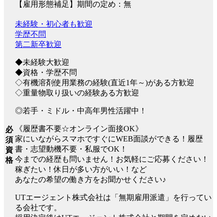
【雇用形態補足】期間の定め：無
未経験・初心者も歓迎
学歴不問
第二新卒歓迎
◆未経験大歓迎
◆資格・学歴不問
◇有機溶剤使用業務の経験(直近1年～)がある方歓迎
◇重量物取り扱いの経験ある方歓迎
◎若手・ミドル・中高年男性活躍中！
《履歴書不要☆オンライン面接OK》
必
家にいながらスマホですぐにWEB面談ができる！履歴
須
書・志望動機不要・私服でOK！
資
今までの経歴も問いません！お気軽にご応募ください！
格
稼ぎたい！休日が多い方がいい！など
あなたの希望の働き方をお聞かせください♪
UTエージェント株式会社は「無期雇用派遣」を行ってい
る会社です。