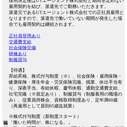
採用決定後はUTエージェント株式会社と期間を定めない
雇用契約を結び、派遣先でご勤務いただきます。
派遣元であるUTエージェント株式会社での正社員雇用と
なりますので、派遣先で働いていない期間が発生した場
合でも雇用契約は継続されます。
正社員登用あり
交通費支給
社会保険完備
研修あり
制服貸与
【待遇】
昇給昇格、株式付与制度（※）、社会保険・雇用保険・
健康保険・厚生年金・労災保険完備、残業、休出手当有
り、深夜手当、有給休暇、慶弔休暇、通勤交通費支給、
社宅完備（※規定あり）、制服貸与（制服着用の職場の
み）、従業員持株会、資格取得制度あり、定年満60歳
（再雇用として原則65歳迄就業）
※株式付与制度（新制度スタート）
「働いた時間が、株になる。」
福