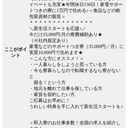
イベートも充実★年間休日150日！家電サポー
トつきの寮に1万円で住める♪＜食品などの軟
包装資材の製造＞
＊＊＊＊＊＊＊＊＊＊＊＊＊＊
＼新生活スタートを応援♪／
今だけ25,000円/月の寮費補助あり★
（※社内規定あり）
家電などのサポートつき寮（35,000円／月）に
ここがポイ
実質10,000円で住めます★
ント
＜こんな方にオススメ！＞
・一人暮らしをしようと思っている方
・今も寮暮らしなので転職するなら寮がない
と
困る！という方
・地元を離れて仕事を探している方
・家賃を節約したい方
ご応募はお早めに！
うれしい特典を手に入れて新生活スタートを♪
＜即入寮のお仕事多数！全国の求人を紹介し