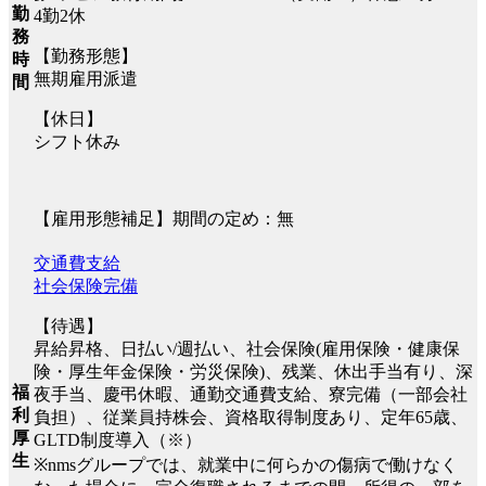
勤
4勤2休
務
【勤務形態】
時
無期雇用派遣
間
【休日】
シフト休み
【雇用形態補足】期間の定め：無
交通費支給
社会保険完備
【待遇】
昇給昇格、日払い/週払い、社会保険(雇用保険・健康保
険・厚生年金保険・労災保険)、残業、休出手当有り、深
福
夜手当、慶弔休暇、通勤交通費支給、寮完備（一部会社
利
負担）、従業員持株会、資格取得制度あり、定年65歳、
厚
GLTD制度導入（※）
生
※nmsグループでは、就業中に何らかの傷病で働けなく