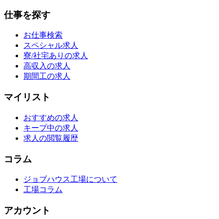
仕事を探す
お仕事検索
スペシャル求人
寮/社宅ありの求人
高収入の求人
期間工の求人
マイリスト
おすすめの求人
キープ中の求人
求人の閲覧履歴
コラム
ジョブハウス工場について
工場コラム
アカウント