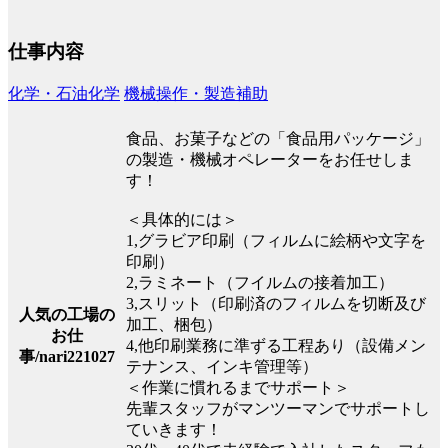
仕事内容
化学・石油化学
機械操作・製造補助
食品、お菓子などの「食品用パッケージ」
の製造・機械オペレーターをお任せしま
す！
＜具体的には＞
1,グラビア印刷（フィルムに絵柄や文字を
印刷）
2,ラミネート（フイルムの接着加工）
3,スリット（印刷済のフィルムを切断及び
人気の工場の
加工、梱包）
お仕
4,他印刷業務に準ずる工程あり（設備メン
事/nari221027
テナンス、インキ管理等）
＜作業に慣れるまでサポート＞
先輩スタッフがマンツーマンでサポートし
ていきます！