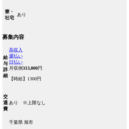
寮・
あり
社宅
募集内容
高収入
週払い
給
日払い
与
月収例
313,000
円
詳
細
【時給】1300円
交
あり ※上限なし
通
費
千葉県 旭市