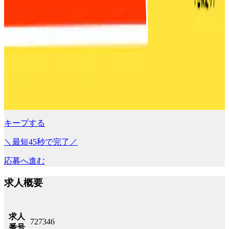
キープする
＼最短45秒で完了／
応募へ進む
求人概要
求人
727346
番号