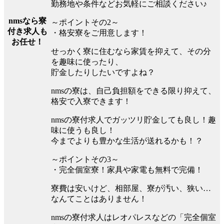
勤務地や条件などお気軽にご相談ください♪
nmsなら寮
～ポイントその2～
付き求人も
・格安寮をご用意します！
お任せ！
せっかく寮に住むなら家賃を抑えて、その分
を趣味に使ったり、
貯金したりしたいですよね？
nmsの寮は、自己負担額をできる限り抑えて、
格安で入寮できます！
nmsの寮付求人でガッツリ貯金しても良し！趣
味に使うも良し！
今までよりも豊かな生活が送れるかも！？
～ポイントその3～
・完全個室寮！家具や家電も無料で完備！
寮費は安いけど、相部屋、寮が汚い、狭い…
なんてことはありません！
nmsの寮付求人はレオパレスなどの「完全個室