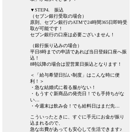
▼STEP4. 振込
（セブン銀行受取の場合）
原則、セブン銀行のATMで24時間365日即時受
取が可能です！
セブン銀行の口座は必要ございません！
（銀行振り込みの場合）
平⽇8時までの申請であれば当⽇登録口座へ振
込！
8時以降の場合は翌営業⽇振込となります！
＜「給与希望日払い制度」はこんな時に便
利！＞
・急な結婚式に着る服がない！
・もうすぐ新商品の発売日！でも手持ちがな
い…
・今週末は飲み会！でも給料日はまだ先…
こういったときに、すぐに手元にお金が振り
込まれるので、
急な出費があっても安心して生活できます♪