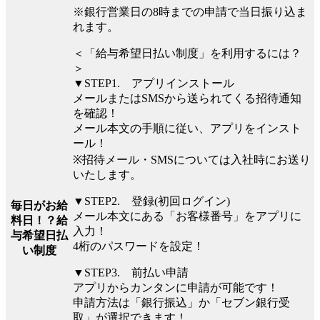
※銀行営業日の8時までの申請で当日振り込ま
れます。
＜「給与希望日払い制度」を利用するには？
＞
▼STEP1. アプリインストール
メールまたはSMSから送られてくる招待通知
を確認！
メール本文の手順に従い、アプリをインスト
ール！
※招待メール・SMSについては入社時にお送り
いたします。
▼STEP2. 登録(初回ログイン)
毎日がお給
メール本文にある「お客様番号」をアプリに
料日！？給
入力！
与希望日払
4桁のパスワードを設定！
い制度
▼STEP3. 前払い申請
アプリからカンタンに申請が可能です！
申請方法は「銀行振込」か「セブン銀行受
取」が選択できます！