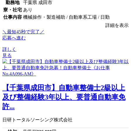
勤務地
千葉県 成田市
寮・社宅
あり
仕事内容
機械操作・製造補助 / 自動車系工場 / 日勤
詳細を表示
＼最短45秒で完了／
応募へ進む
詳しく
見る
【千葉県成田市】自動車整備士2級以上
及び整備経験3年以上、要普通自動車免
許...
日研トータルソーシング株式会社