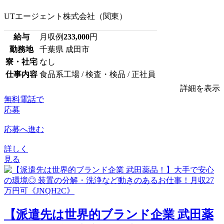
UTエージェント株式会社（関東）
給与
月収例
233,000
円
勤務地
千葉県 成田市
寮・社宅
なし
仕事内容
食品系工場 / 検査・検品 / 正社員
詳細を表示
無料電話で
応募
応募へ進む
詳しく
見る
【派遣先は世界的ブランド企業 武田薬