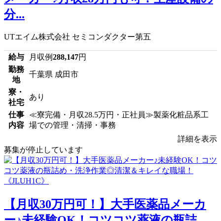
分...
UTエイム株式会社 セミコンダクター第五
給与
月収例
288,147
円
勤務
千葉県 成田市
地
寮・
あり
社宅
仕事
≪寮完備・月収28.5万円・正社員≫製薬化粧品系工
内容
場での管理・清掃・事務
詳細を表示
募集が停止しています
【月収30万円可！】大手医薬品メーカ
ー♪未経験OK！コツコツ薬液の瓶詰