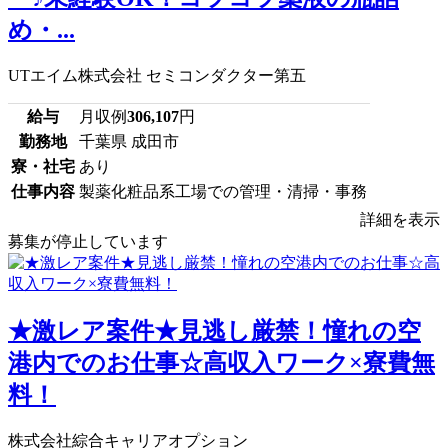
め・...
UTエイム株式会社 セミコンダクター第五
給与
月収例
306,107
円
勤務地
千葉県 成田市
寮・社宅
あり
仕事内容
製薬化粧品系工場での管理・清掃・事務
詳細を表示
募集が停止しています
★激レア案件★見逃し厳禁！憧れの空
港内でのお仕事☆高収入ワーク×寮費無
料！
株式会社綜合キャリアオプション