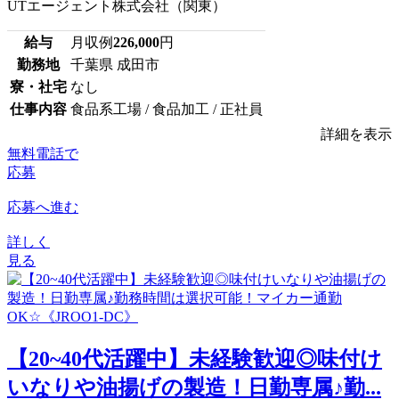
UTエージェント株式会社（関東）
給与
月収例
226,000
円
勤務地
千葉県 成田市
寮・社宅
なし
仕事内容
食品系工場 / 食品加工 / 正社員
詳細を表示
無料電話で
応募
応募へ進む
詳しく
見る
【20~40代活躍中】未経験歓迎◎味付け
いなりや油揚げの製造！日勤専属♪勤...