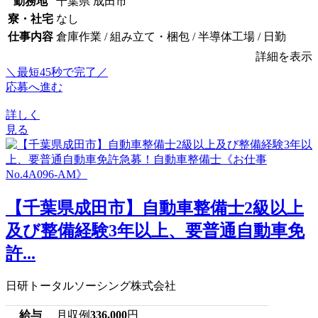
勤務地
千葉県 成田市
寮・社宅
なし
仕事内容
倉庫作業 / 組み立て・梱包 / 半導体工場 / 日勤
詳細を表示
＼最短45秒で完了／
応募へ進む
詳しく
見る
【千葉県成田市】自動車整備士2級以上
及び整備経験3年以上、要普通自動車免
許...
日研トータルソーシング株式会社
給与
月収例
336,000
円