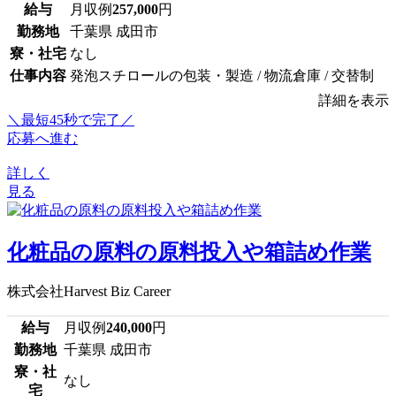
給与
月収例
257,000
円
勤務地
千葉県 成田市
寮・社宅
なし
仕事内容
発泡スチロールの包装・製造 / 物流倉庫 / 交替制
詳細を表示
＼最短45秒で完了／
応募へ進む
詳しく
見る
化粧品の原料の原料投入や箱詰め作業
株式会社Harvest Biz Career
給与
月収例
240,000
円
勤務地
千葉県 成田市
寮・社
なし
宅