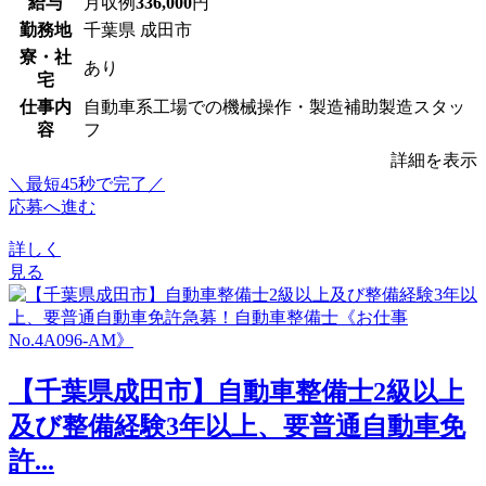
給与
月収例
336,000
円
勤務地
千葉県 成田市
寮・社
あり
宅
仕事内
自動車系工場での機械操作・製造補助製造スタッ
容
フ
詳細を表示
＼最短45秒で完了／
応募へ進む
詳しく
見る
【千葉県成田市】自動車整備士2級以上
及び整備経験3年以上、要普通自動車免
許...