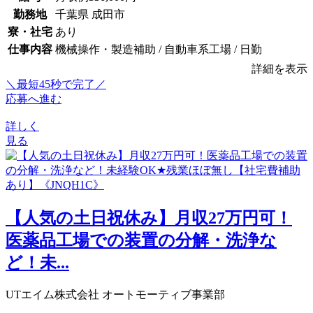
勤務地
千葉県 成田市
寮・社宅
あり
仕事内容
機械操作・製造補助 / 自動車系工場 / 日勤
詳細を表示
＼最短45秒で完了／
応募へ進む
詳しく
見る
【人気の土日祝休み】月収27万円可！
医薬品工場での装置の分解・洗浄な
ど！未...
UTエイム株式会社 オートモーティブ事業部