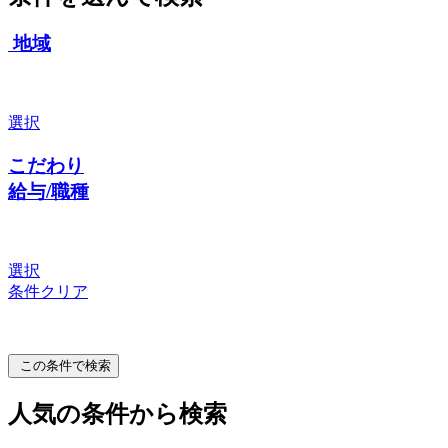
地域
選択
こだわり
給与/職種
選択
条件クリア
この条件で検索
人気の条件から検索