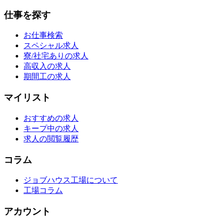
仕事を探す
お仕事検索
スペシャル求人
寮/社宅ありの求人
高収入の求人
期間工の求人
マイリスト
おすすめの求人
キープ中の求人
求人の閲覧履歴
コラム
ジョブハウス工場について
工場コラム
アカウント