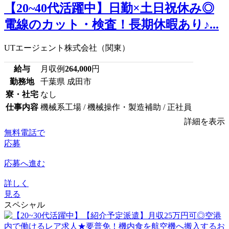
【20~40代活躍中】日勤×土日祝休み◎
電線のカット・検査！長期休暇あり♪...
UTエージェント株式会社（関東）
給与
月収例
264,000
円
勤務地
千葉県 成田市
寮・社宅
なし
仕事内容
機械系工場 / 機械操作・製造補助 / 正社員
詳細を表示
無料電話で
応募
応募へ進む
詳しく
見る
スペシャル