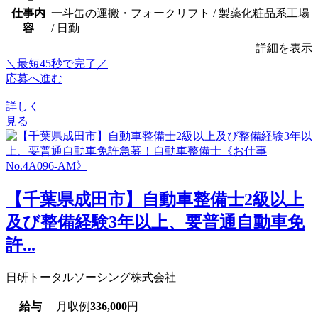
仕事内
一斗缶の運搬・フォークリフト / 製薬化粧品系工場
容
/ 日勤
詳細を表示
＼最短45秒で完了／
応募へ進む
詳しく
見る
【千葉県成田市】自動車整備士2級以上
及び整備経験3年以上、要普通自動車免
許...
日研トータルソーシング株式会社
給与
月収例
336,000
円