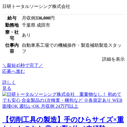
日研トータルソーシング株式会社
給与
月収例
336,000
円
勤務地
千葉県 成田市
寮・社
あり
宅
仕事内
自動車系工場での機械操作・製造補助製造スタッ
容
フ
詳細を表示
＼最短45秒で完了／
応募へ進む
詳しく
見る
【切削工具の製造】手のひらサイズ×重