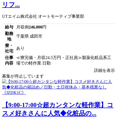
リフ...
UTエイム株式会社 オートモーティブ事業部
給与
月収例
246,000
円
勤務
千葉県 成田市
地
寮・
あり
社宅
仕事
≪寮完備・月収24.5万円・正社員≫製薬化粧品系工
内容
場での軽作業 日勤
詳細を表示
募集が停止しています
【9:00-17:00☆超カンタンな軽作業】コ
スメ好きさんに人気◆化粧品の...