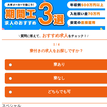
おすすめ求人
\ 質問に答えて、
をチェック！ /
1 / 4
寮付きの求人をお探しですか？
寮あり
寮なし
どちらでも可
スペシャル