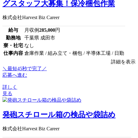
グスタッフ大募集！保冷梱包作業
株式会社Harvest Biz Career
給与
月収例
285,000
円
勤務地
千葉県 成田市
寮・社宅
なし
仕事内容
倉庫作業 / 組み立て・梱包 / 半導体工場 / 日勤
詳細を表示
＼最短45秒で完了／
応募へ進む
詳しく
見る
発砲スチロール箱の検品や袋詰め
株式会社Harvest Biz Career