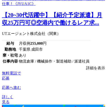
【20~30代活躍中】【紹介予定派遣】月
収25万円可◎空港内で働けるレア求...
UTエージェント株式会社（関東）
給与
月収例
255,000
円
勤務地
千葉県 成田市
寮・社宅
あり
仕事内容
物流倉庫 / 機械操作・製造補助 / 派遣社員
詳細を表示
無料電話で
応募
応募へ進む
詳しく
見る