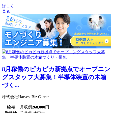
詳しく
見る
8月稼働のピカピカ新拠点でオープニン
グスタッフ大募集！半導体装置の木箱
づく...
株式会社Harvest Biz Career
給与
月収例
268,000
円