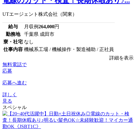
電線のカット・検査！長期休暇あり♪...
UTエージェント株式会社（関東）
給与
月収例
264,000
円
勤務地
千葉県 成田市
寮・社宅
なし
仕事内容
機械系工場 / 機械操作・製造補助 / 正社員
詳細を表示
無料電話で
応募
応募へ進む
詳しく
見る
スペシャル