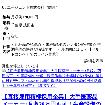
UTエージェント株式会社（関東）
給与
月収例
170,000
円
勤務
千葉県 成田市
地
寮・
なし
社宅
＜化粧品の箱詰め＞ 未経験OKのカンタン軽作業☆ 空
仕事
調完備の快適な職場です！ ＜具体的には…＞ 【ベル
内容
トコンベアでのライン作業】 ...
詳細を表示
募集が停止しています
【直接雇用積極採用企業】大手医薬品
メーカー♪月収28万円も可！生産設備の