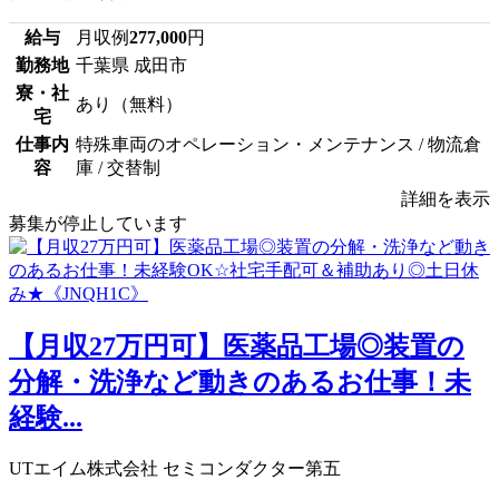
給与
月収例
277,000
円
勤務地
千葉県 成田市
寮・社
あり（無料）
宅
仕事内
特殊車両のオペレーション・メンテナンス / 物流倉
容
庫 / 交替制
詳細を表示
募集が停止しています
【月収27万円可】医薬品工場◎装置の
分解・洗浄など動きのあるお仕事！未
経験...
UTエイム株式会社 セミコンダクター第五