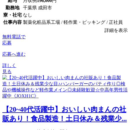
給与
月収例
196,000
円
勤務地
千葉県 成田市
寮・社宅
なし
仕事内容
製薬化粧品系工場 / 軽作業・ピッキング / 正社員
詳細を表示
無料電話で
応募
応募へ進む
詳しく
見る
【20~40代活躍中】おいしい肉まんの社
販あり！食品製造！土日休み＆残業少...