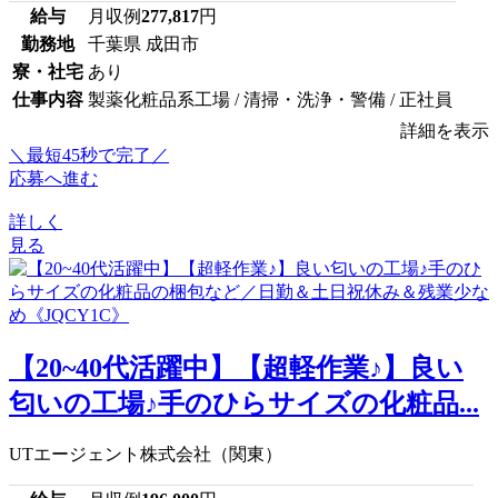
給与
月収例
277,817
円
勤務地
千葉県 成田市
寮・社宅
あり
仕事内容
製薬化粧品系工場 / 清掃・洗浄・警備 / 正社員
詳細を表示
＼最短45秒で完了／
応募へ進む
詳しく
見る
【20~40代活躍中】【超軽作業♪】良い
匂いの工場♪手のひらサイズの化粧品...
UTエージェント株式会社（関東）