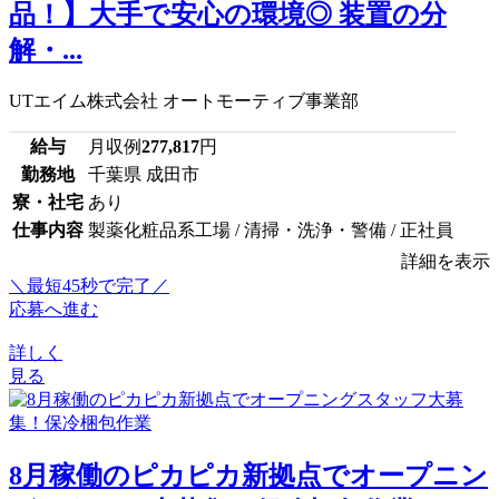
品！】大手で安心の環境◎ 装置の分
解・...
UTエイム株式会社 オートモーティブ事業部
給与
月収例
277,817
円
勤務地
千葉県 成田市
寮・社宅
あり
仕事内容
製薬化粧品系工場 / 清掃・洗浄・警備 / 正社員
詳細を表示
＼最短45秒で完了／
応募へ進む
詳しく
見る
8月稼働のピカピカ新拠点でオープニン