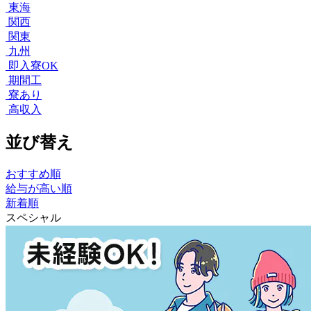
東海
関西
関東
九州
即入寮OK
期間工
寮あり
高収入
並び替え
おすすめ順
給与が高い順
新着順
スペシャル