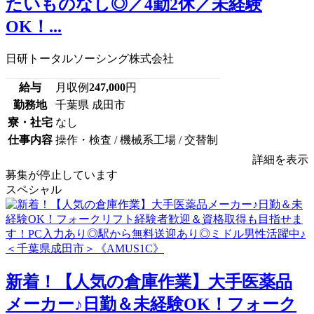
たいものなし◎／4勤2休／未経験
OK！...
日研トータルソーシング株式会社
給与
月収例
247,000
円
勤務地
千葉県 成田市
寮・社宅
なし
仕事内容
操作・検査 / 機械系工場 / 交替制
詳細を表示
募集が停止しています
スペシャル
新着！【人気の倉庫作業】大手医薬品
メーカー♪日勤＆未経験OK！フォーク