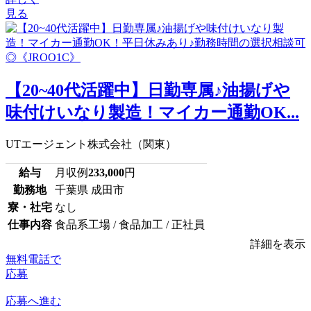
見る
【20~40代活躍中】日勤専属♪油揚げや
味付けいなり製造！マイカー通勤OK...
UTエージェント株式会社（関東）
給与
月収例
233,000
円
勤務地
千葉県 成田市
寮・社宅
なし
仕事内容
食品系工場 / 食品加工 / 正社員
詳細を表示
無料電話で
応募
応募へ進む