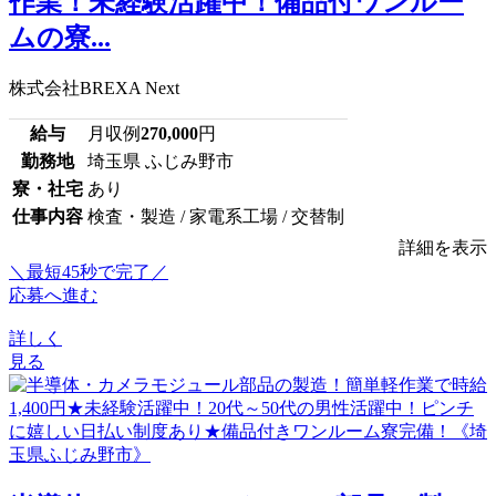
作業！未経験活躍中！備品付ワンルー
ムの寮...
株式会社BREXA Next
給与
月収例
270,000
円
勤務地
埼玉県 ふじみ野市
寮・社宅
あり
仕事内容
検査・製造 / 家電系工場 / 交替制
詳細を表示
＼最短45秒で完了／
応募へ進む
詳しく
見る