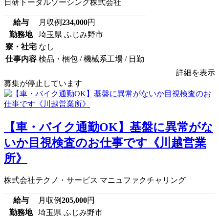
日研トータルソーシング株式会社
給与
月収例
234,000
円
勤務地
埼玉県 ふじみ野市
寮・社宅
なし
仕事内容
検品・梱包 / 機械系工場 / 日勤
詳細を表示
募集が停止しています
【車・バイク通勤OK】基盤に異常がな
いか目視検査のお仕事です《川越営業
所》
株式会社テクノ・サービス マニュファクチャリング
給与
月収例
205,000
円
勤務地
埼玉県 ふじみ野市