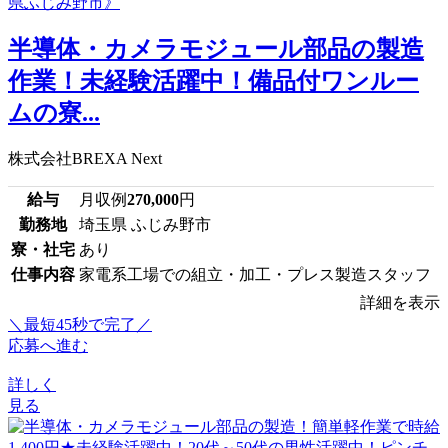
半導体・カメラモジュール部品の製造
作業！未経験活躍中！備品付ワンルー
ムの寮...
株式会社BREXA Next
給与
月収例
270,000
円
勤務地
埼玉県 ふじみ野市
寮・社宅
あり
仕事内容
家電系工場での組立・加工・プレス製造スタッフ
詳細を表示
＼最短45秒で完了／
応募へ進む
詳しく
見る