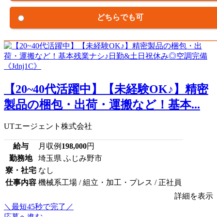
どちらでも可
【20~40代活躍中】【未経験OK♪】精密
製品の梱包・出荷・運搬など！基本...
UTエージェント株式会社
給与
月収例
198,000
円
勤務地
埼玉県 ふじみ野市
寮・社宅
なし
仕事内容
機械系工場 / 組立・加工・プレス / 正社員
詳細を表示
＼最短45秒で完了／
応募へ進む