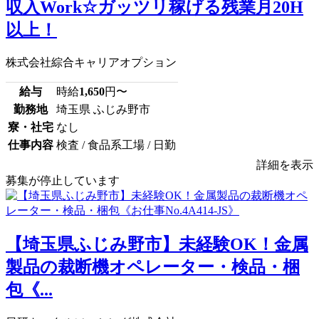
収入Work☆ガッツリ稼げる残業月20H
以上！
株式会社綜合キャリアオプション
給与
時給
1,650
円〜
勤務地
埼玉県 ふじみ野市
寮・社宅
なし
仕事内容
検査 / 食品系工場 / 日勤
詳細を表示
募集が停止しています
【埼玉県ふじみ野市】未経験OK！金属
製品の裁断機オペレーター・検品・梱
包《...