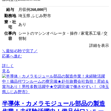
給与
月収例
260,000
円
勤務地
埼玉県 ふじみ野市
寮・社
あり
宅
仕事内
シートのマシンオペレータ・操作 / 家電系工場 / 交
容
替制
詳細を表示
＼最短45秒で完了／
応募へ進む
詳しく
見る
半導体・カメラモジュール部品の製造