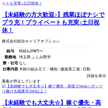
【未経験の方大歓迎♪】残業ほぼナシで
プラ充！プライベートも充実♪土日祝
休！
株式会社綜合キャリアオプション
給与
時給
1,370
円〜
勤務地
埼玉県 ふじみ野市
寮・社宅
なし
仕事内容
木材の組み立て・梱包 / 建築系工場 / 日勤
詳細を表示
募集が停止しています
【未経験でも大丈夫☆】稼ぐ優先・高