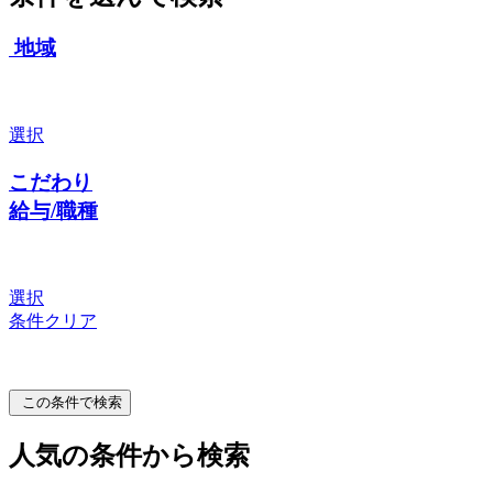
地域
選択
こだわり
給与/職種
選択
条件クリア
この条件で検索
人気の条件から検索