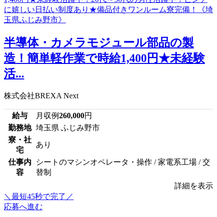
半導体・カメラモジュール部品の製
造！簡単軽作業で時給1,400円★未経験
活...
株式会社BREXA Next
給与
月収例
260,000
円
勤務地
埼玉県 ふじみ野市
寮・社
あり
宅
仕事内
シートのマシンオペレータ・操作 / 家電系工場 / 交
容
替制
詳細を表示
＼最短45秒で完了／
応募へ進む