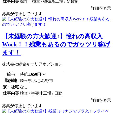
仕事内容
操作・検査 / 機械系工場 / 交替制
詳細を表示
募集が停止しています
【未経験の方大歓迎♪】憧れの高収入
Work！！残業もあるのでガッツリ稼げ
ます！
株式会社綜合キャリアオプション
給与
時給
1,650
円〜
勤務地
埼玉県 ふじみ野市
寮・社宅
なし
仕事内容
検査 / 半導体工場 / 日勤
詳細を表示
募集が停止しています