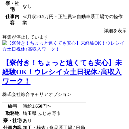
寮・社
なし
宅
仕事内
≪月収20.5万円・正社員≫自動車系工場での軽作
容
業
詳細を表示
募集が停止しています
【寮付き！ちょっと遠くても安心】未
経験OK！ウレシイ☆土日祝休♪高収入
ワーク！
株式会社綜合キャリアオプション
給与
時給
1,650
円〜
勤務地
埼玉県 ふじみ野市
寮・社宅
あり
仕事内容
加工・検査 / 食品系工場 / 日勤