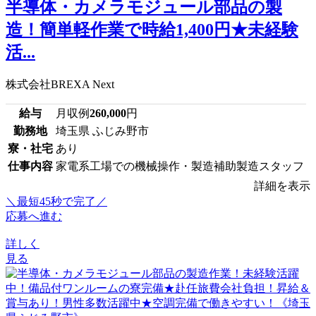
半導体・カメラモジュール部品の製
造！簡単軽作業で時給1,400円★未経験
活...
株式会社BREXA Next
給与
月収例
260,000
円
勤務地
埼玉県 ふじみ野市
寮・社宅
あり
仕事内容
家電系工場での機械操作・製造補助製造スタッフ
詳細を表示
＼最短45秒で完了／
応募へ進む
詳しく
見る