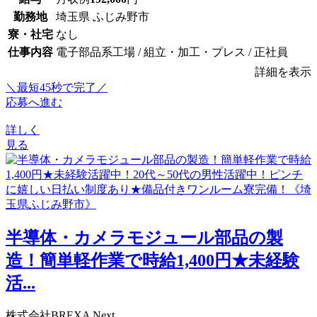
勤務地
埼玉県 ふじみ野市
寮・社宅
なし
仕事内容
電子部品系工場 / 組立・加工・プレス / 正社員
詳細を表示
＼最短45秒で完了／
応募へ進む
詳しく
見る
半導体・カメラモジュール部品の製
造！簡単軽作業で時給1,400円★未経験
活...
株式会社BREXA Next