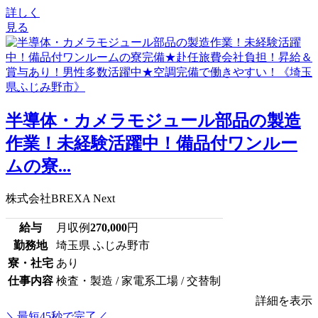
詳しく
見る
半導体・カメラモジュール部品の製造
作業！未経験活躍中！備品付ワンルー
ムの寮...
株式会社BREXA Next
給与
月収例
270,000
円
勤務地
埼玉県 ふじみ野市
寮・社宅
あり
仕事内容
検査・製造 / 家電系工場 / 交替制
詳細を表示
＼最短45秒で完了／