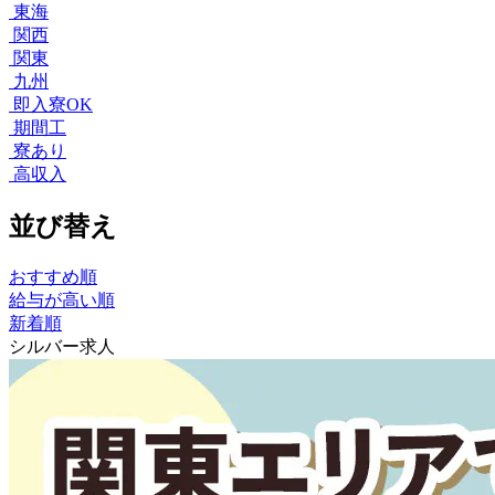
東海
関西
関東
九州
即入寮OK
期間工
寮あり
高収入
並び替え
おすすめ順
給与が高い順
新着順
シルバー求人