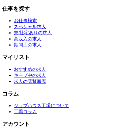
仕事を探す
お仕事検索
スペシャル求人
寮/社宅ありの求人
高収入の求人
期間工の求人
マイリスト
おすすめの求人
キープ中の求人
求人の閲覧履歴
コラム
ジョブハウス工場について
工場コラム
アカウント