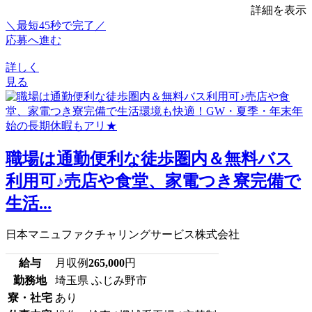
詳細を表示
＼最短45秒で完了／
応募へ進む
詳しく
見る
職場は通勤便利な徒歩圏内＆無料バス
利用可♪売店や食堂、家電つき寮完備で
生活...
日本マニュファクチャリングサービス株式会社
給与
月収例
265,000
円
勤務地
埼玉県 ふじみ野市
寮・社宅
あり