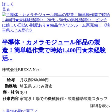
詳しく
見る
半導体・カメラモジュール部品の製
造！簡単軽作業で時給1,400円★未経験
活...
株式会社BREXA Next
給与
月収例
260,000
円
勤務地
埼玉県 ふじみ野市
寮・社宅
あり
仕事内容
家電系工場での機械操作・製造補助製造スタッフ
詳細を表示
＼最短45秒で完了／