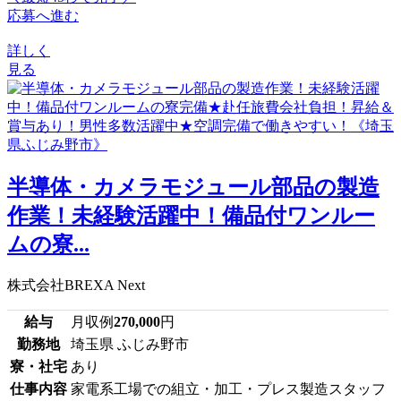
応募へ進む
詳しく
見る
半導体・カメラモジュール部品の製造
作業！未経験活躍中！備品付ワンルー
ムの寮...
株式会社BREXA Next
給与
月収例
270,000
円
勤務地
埼玉県 ふじみ野市
寮・社宅
あり
仕事内容
家電系工場での組立・加工・プレス製造スタッフ