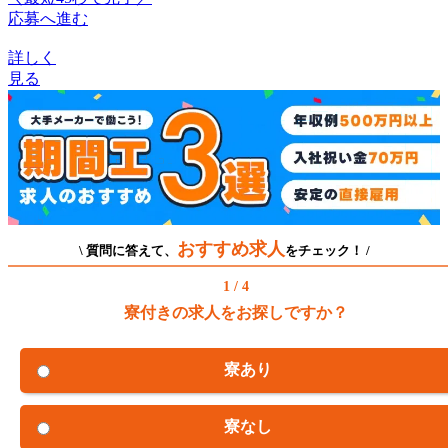
応募へ進む
詳しく
見る
おすすめ求人
\ 質問に答えて、
をチェック！ /
1 / 4
寮付きの求人をお探しですか？
寮あり
寮なし