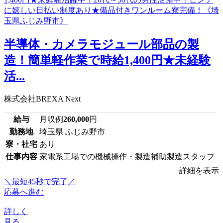
半導体・カメラモジュール部品の製
造！簡単軽作業で時給1,400円★未経験
活...
株式会社BREXA Next
給与
月収例
260,000
円
勤務地
埼玉県 ふじみ野市
寮・社宅
あり
仕事内容
家電系工場での機械操作・製造補助製造スタッフ
詳細を表示
＼最短45秒で完了／
応募へ進む
詳しく
見る