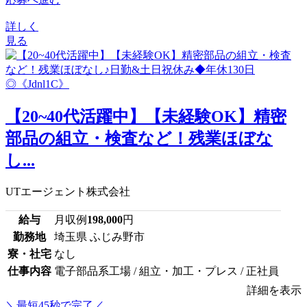
詳しく
見る
【20~40代活躍中】【未経験OK】精密
部品の組立・検査など！残業ほぼな
し...
UTエージェント株式会社
給与
月収例
198,000
円
勤務地
埼玉県 ふじみ野市
寮・社宅
なし
仕事内容
電子部品系工場 / 組立・加工・プレス / 正社員
詳細を表示
＼最短45秒で完了／