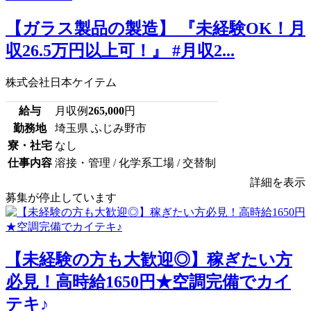
【ガラス製品の製造】 『未経験OK！月
収26.5万円以上可！』 #月収2...
株式会社日本ケイテム
給与
月収例
265,000
円
勤務地
埼玉県 ふじみ野市
寮・社宅
なし
仕事内容
溶接・管理 / 化学系工場 / 交替制
詳細を表示
募集が停止しています
【未経験の方も大歓迎◎】稼ぎたい方
必見！高時給1650円★空調完備でカイ
テキ♪