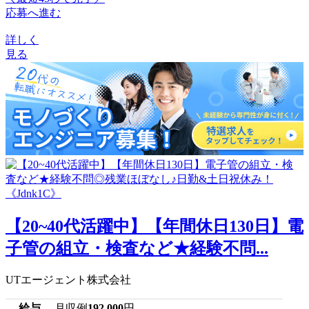
応募へ進む
詳しく
見る
【20~40代活躍中】【年間休日130日】電
子管の組立・検査など★経験不問...
UTエージェント株式会社
給与
月収例
192,000
円