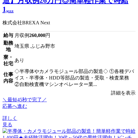
造】月収例26万円◎簡単軽作業で時給
1,...
株式会社BREXA Next
給与
月収例
260,000
円
勤務
埼玉県 ふじみ野市
地
寮・
あり
社宅
◇半導体やカメラモジュール部品の製造◇ ①各種デバ
仕事
イス・半導体・HDD等部品の製造・受取・検査業務
内容
②自動検査機マシンオペレーター業...
詳細を表示
＼最短45秒で完了／
応募へ進む
詳しく
見る