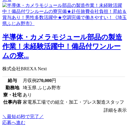
半導体・カメラモジュール部品の製造
作業！未経験活躍中！備品付ワンルー
ムの寮...
株式会社BREXA Next
給与
月収例
270,000
円
勤務地
埼玉県 ふじみ野市
寮・社宅
あり
仕事内容
家電系工場での組立・加工・プレス製造スタッフ
詳細を表示
＼最短45秒で完了／
応募へ進む