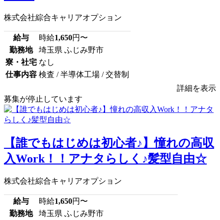
株式会社綜合キャリアオプション
給与
時給
1,650
円〜
勤務地
埼玉県 ふじみ野市
寮・社宅
なし
仕事内容
検査 / 半導体工場 / 交替制
詳細を表示
募集が停止しています
【誰でもはじめは初心者♪】憧れの高収
入Work！！アナタらしく♪髪型自由☆
株式会社綜合キャリアオプション
給与
時給
1,650
円〜
勤務地
埼玉県 ふじみ野市