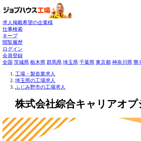
求人掲載希望の企業様
仕事検索
キープ
閲覧履歴
ログイン
会員登録
全国
茨城県
栃木県
群馬県
埼玉県
千葉県
東京都
神奈川県
寮
工場・製造業求人
埼玉県の工場求人
ふじみ野市の工場求人
株式会社綜合キャリアオプショ