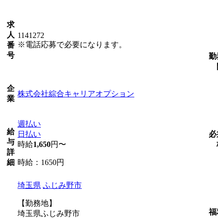
求
人
1141272
※電話応募で必要になります。
番
号
勤
企
株式会社綜合キャリアオプション
業
週払い
給
日払い
必
与
時給
1,650
円〜
詳
時給：1650円
細
埼玉県
ふじみ野市
【勤務地】
福
埼玉県ふじみ野市