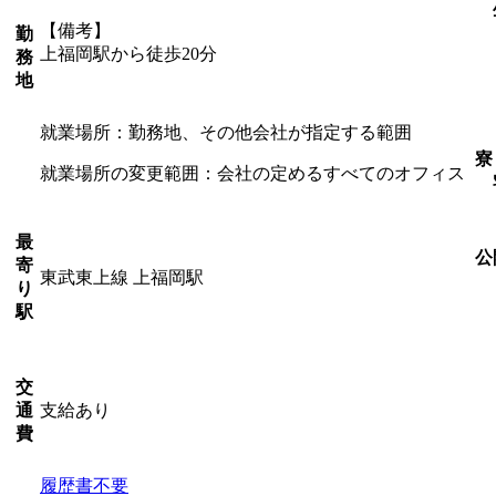
【備考】
勤
上福岡駅から徒歩20分
務
地
就業場所：勤務地、その他会社が指定する範囲
寮
就業場所の変更範囲：会社の定めるすべてのオフィス
最
公
寄
東武東上線 上福岡駅
り
駅
交
支給あり
通
費
履歴書不要