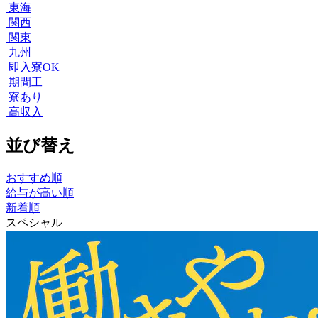
東海
関西
関東
九州
即入寮OK
期間工
寮あり
高収入
並び替え
おすすめ順
給与が高い順
新着順
スペシャル