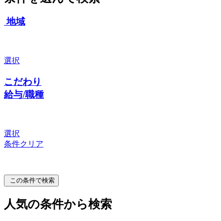
地域
選択
こだわり
給与/職種
選択
条件クリア
この条件で検索
人気の条件から検索