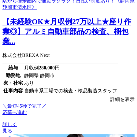
【未経験OK★月収例27万以上★座り作
業◎】アルミ自動車部品の検査、梱包
業...
株式会社BREXA Next
給与
月収例
280,000
円
勤務地
静岡県 静岡市
寮・社宅
あり
仕事内容
自動車系工場での検査・検品製造スタッフ
詳細を表示
＼最短45秒で完了／
応募へ進む
詳しく
見る