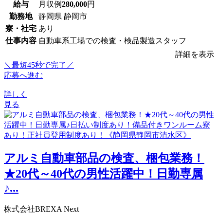
給与
月収例
280,000
円
勤務地
静岡県 静岡市
寮・社宅
あり
仕事内容
自動車系工場での検査・検品製造スタッフ
詳細を表示
＼最短45秒で完了／
応募へ進む
詳しく
見る
アルミ自動車部品の検査、梱包業務！
★20代～40代の男性活躍中！日勤専属
♪...
株式会社BREXA Next