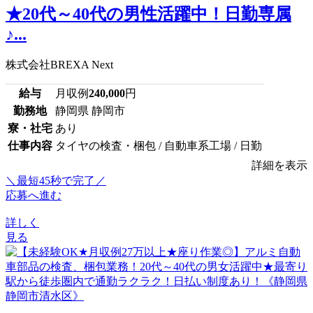
★20代～40代の男性活躍中！日勤専属
♪...
株式会社BREXA Next
給与
月収例
240,000
円
勤務地
静岡県 静岡市
寮・社宅
あり
仕事内容
タイヤの検査・梱包 / 自動車系工場 / 日勤
詳細を表示
＼最短45秒で完了／
応募へ進む
詳しく
見る