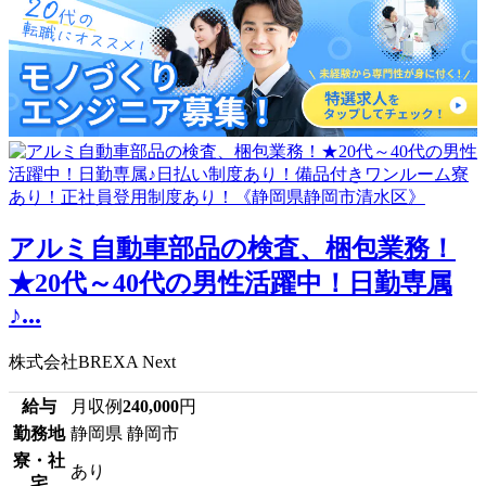
アルミ自動車部品の検査、梱包業務！
★20代～40代の男性活躍中！日勤専属
♪...
株式会社BREXA Next
給与
月収例
240,000
円
勤務地
静岡県 静岡市
寮・社
あり
宅