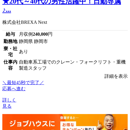
★20代～40代の男性活躍中！日勤専属
♪...
株式会社BREXA Next
給与
月収例
240,000
円
勤務地
静岡県 静岡市
寮・社
あり
宅
仕事内
自動車系工場でのクレーン・フォークリフト・重機
容
製造スタッフ
詳細を表示
＼最短45秒で完了／
応募へ進む
詳しく
見る