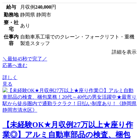
給与
月収例
240,000
円
勤務地
静岡県 静岡市
寮・社
あり
宅
仕事内
自動車系工場でのクレーン・フォークリフト・重機
容
製造スタッフ
詳細を表示
＼最短45秒で完了／
応募へ進む
詳しく
見る
【未経験OK★月収例27万以上★座り作
業◎】アルミ自動車部品の検査、梱包