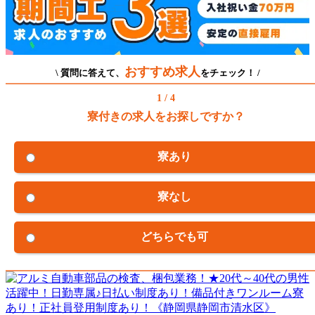
おすすめ求人
\ 質問に答えて、
をチェック！ /
1 / 4
寮付きの求人をお探しですか？
寮あり
寮なし
どちらでも可