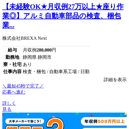
【未経験OK★月収例27万以上★座り作
業◎】アルミ自動車部品の検査、梱包
業...
株式会社BREXA Next
給与
月収例
280,000
円
勤務地
静岡県 静岡市
寮・社宅
あり
仕事内容
検査・梱包 / 自動車系工場 / 日勤
詳細を表示
＼最短45秒で完了／
応募へ進む
詳しく
見る