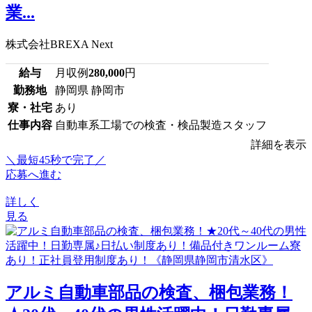
業...
株式会社BREXA Next
給与
月収例
280,000
円
勤務地
静岡県 静岡市
寮・社宅
あり
仕事内容
自動車系工場での検査・検品製造スタッフ
詳細を表示
＼最短45秒で完了／
応募へ進む
詳しく
見る
アルミ自動車部品の検査、梱包業務！