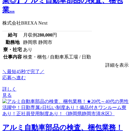
業◎】アルミ自動車部品の検査、梱包
業...
株式会社BREXA Next
給与
月収例
280,000
円
勤務地
静岡県 静岡市
寮・社宅
あり
仕事内容
検査・梱包 / 自動車系工場 / 日勤
詳細を表示
＼最短45秒で完了／
応募へ進む
詳しく
見る
アルミ自動車部品の検査、梱包業務！