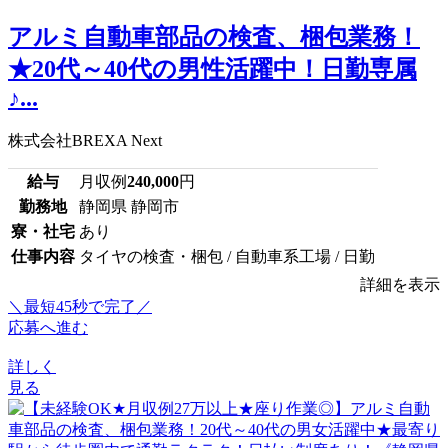
アルミ自動車部品の検査、梱包業務！
★20代～40代の男性活躍中！日勤専属
♪...
株式会社BREXA Next
給与
月収例
240,000
円
勤務地
静岡県 静岡市
寮・社宅
あり
仕事内容
タイヤの検査・梱包 / 自動車系工場 / 日勤
詳細を表示
＼最短45秒で完了／
応募へ進む
詳しく
見る