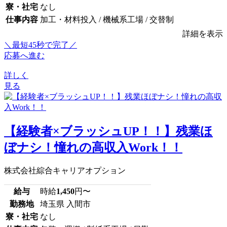
寮・社宅
なし
仕事内容
加工・材料投入 / 機械系工場 / 交替制
詳細を表示
＼最短45秒で完了／
応募へ進む
詳しく
見る
【経験者×ブラッシュUP！！】残業ほ
ぼナシ！憧れの高収入Work！！
株式会社綜合キャリアオプション
給与
時給
1,450
円〜
勤務地
埼玉県 入間市
寮・社宅
なし