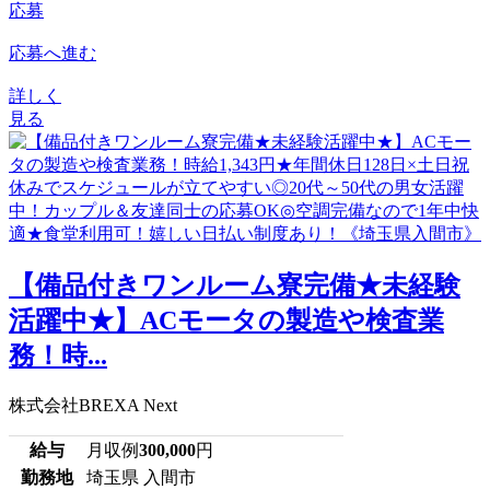
応募
応募へ進む
詳しく
見る
【備品付きワンルーム寮完備★未経験
活躍中★】ACモータの製造や検査業
務！時...
株式会社BREXA Next
給与
月収例
300,000
円
勤務地
埼玉県 入間市