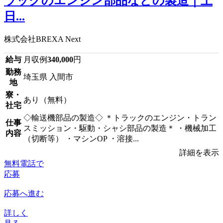
ラックのエンジン部品などの製造｜土
日...
株式会社BREXA Next
給与
月収例
340,000
円
勤務
埼玉県 入間市
地
寮・
あり（無料）
社宅
◇輸送機部品の製造◇ ＊トラックのエンジン・トラン
仕事
スミッション・駆動・シャシ部品の製造＊ ・機械加工
内容
（切断等） ・マシンOP ・溶接...
詳細を表示
無料電話で
応募
応募へ進む
詳しく