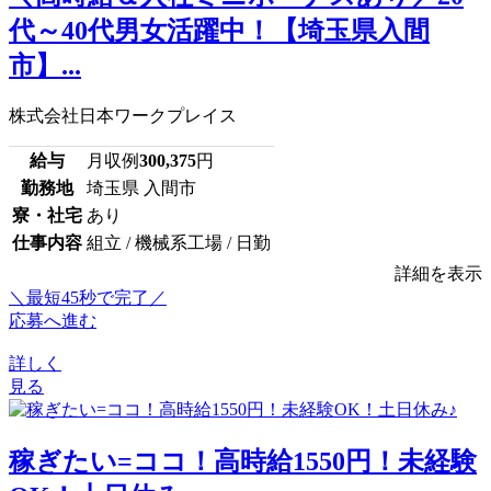
代～40代男女活躍中！【埼玉県入間
市】...
株式会社日本ワークプレイス
給与
月収例
300,375
円
勤務地
埼玉県 入間市
寮・社宅
あり
仕事内容
組立 / 機械系工場 / 日勤
詳細を表示
＼最短45秒で完了／
応募へ進む
詳しく
見る
稼ぎたい=ココ！高時給1550円！未経験