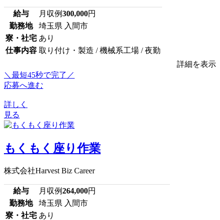
給与
月収例
300,000
円
勤務地
埼玉県 入間市
寮・社宅
あり
仕事内容
取り付け・製造 / 機械系工場 / 夜勤
詳細を表示
＼最短45秒で完了／
応募へ進む
詳しく
見る
もくもく座り作業
株式会社Harvest Biz Career
給与
月収例
264,000
円
勤務地
埼玉県 入間市
寮・社宅
あり