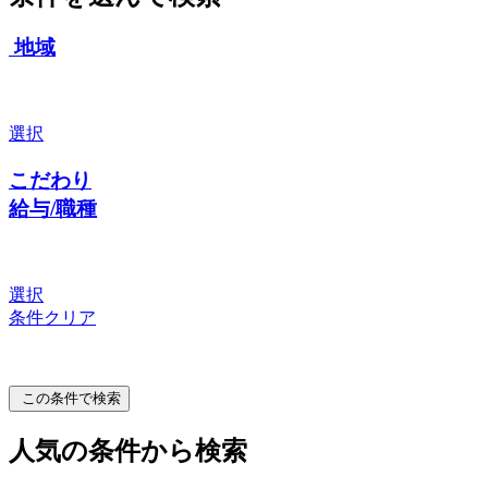
地域
選択
こだわり
給与/職種
選択
条件クリア
この条件で検索
人気の条件から検索