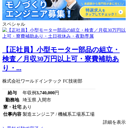
スペシャル
【正社員】小型モーター部品の組立・
検査／月収30万円以上可・寮費補助あ
り・...
株式会社ワールドインテック FC技術部
給与
年収例
3,740,000
円
勤務地
埼玉県 入間市
寮・社宅
あり
仕事内容
製造エンジニア / 機械系工場系工場
詳細を表示