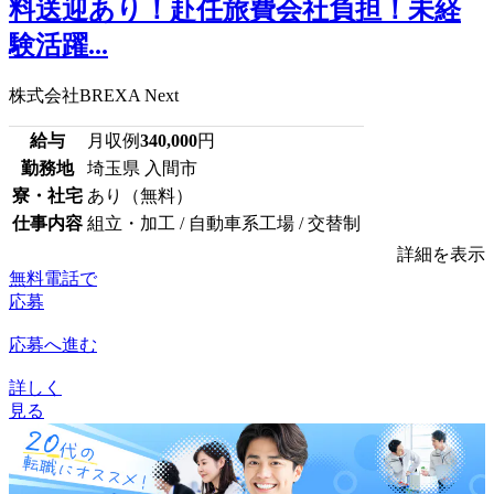
料送迎あり！赴任旅費会社負担！未経
験活躍...
株式会社BREXA Next
給与
月収例
340,000
円
勤務地
埼玉県 入間市
寮・社宅
あり（無料）
仕事内容
組立・加工 / 自動車系工場 / 交替制
詳細を表示
無料電話で
応募
応募へ進む
詳しく
見る