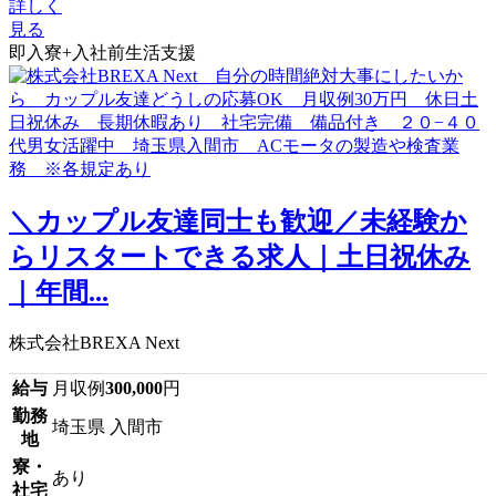
詳しく
見る
即入寮+入社前生活支援
＼カップル友達同士も歓迎／未経験か
らリスタートできる求人｜土日祝休み
｜年間...
株式会社BREXA Next
給与
月収例
300,000
円
勤務
埼玉県 入間市
地
寮・
あり
社宅