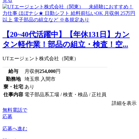
見る
【20~40代活躍中】【年休131日】カン
タン軽作業！部品の組立・検査！空...
UTエージェント株式会社（関東）
給与
月収例
254,000
円
勤務地
埼玉県 入間市
寮・社宅
あり
仕事内容
電子部品系工場 / 検査・検品 / 正社員
詳細を表示
無料電話で
応募
応募へ進む