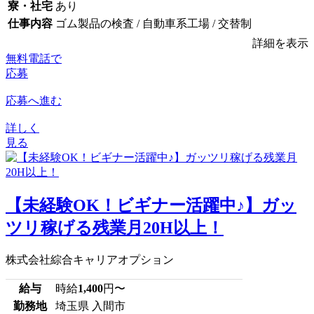
寮・社宅
あり
仕事内容
ゴム製品の検査 / 自動車系工場 / 交替制
詳細を表示
無料電話で
応募
応募へ進む
詳しく
見る
【未経験OK！ビギナー活躍中♪】ガッ
ツリ稼げる残業月20H以上！
株式会社綜合キャリアオプション
給与
時給
1,400
円〜
勤務地
埼玉県 入間市