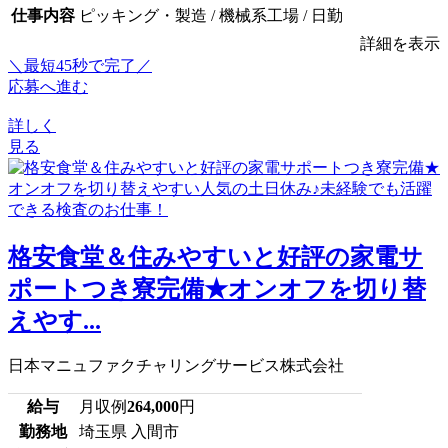
仕事内容
ピッキング・製造 / 機械系工場 / 日勤
詳細を表示
＼最短45秒で完了／
応募へ進む
詳しく
見る
格安食堂＆住みやすいと好評の家電サ
ポートつき寮完備★オンオフを切り替
えやす...
日本マニュファクチャリングサービス株式会社
給与
月収例
264,000
円
勤務地
埼玉県 入間市