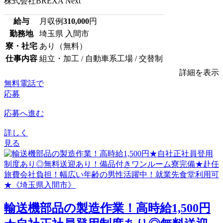
株式会社BREXA Next
給与
月収例
310,000
円
勤務地
埼玉県 入間市
寮・社宅
あり（無料）
仕事内容
組立・加工 / 自動車系工場 / 交替制
詳細を表示
無料電話で
応募
応募へ進む
詳しく
見る
輸送機部品の製造作業！高時給1,500円