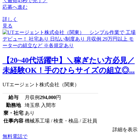
＼最短45秒で完了／
応募へ進む
詳しく
見る
【20~40代活躍中】＼稼ぎたい方必見／
未経験OK！手のひらサイズの組立◎...
UTエージェント株式会社（関東）
給与
月収例
294,000
円
勤務地
埼玉県 入間市
寮・社宅
あり
仕事内容
機械系工場 / 検査・検品 / 正社員
詳細を表示
無料電話で