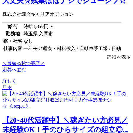
大丈夫☆残業ほぼナシでジュージツ☆
株式会社綜合キャリアオプション
給与
時給
1,350
円〜
勤務地
埼玉県 入間市
寮・社宅
なし
仕事内容
一斗缶の運搬・材料投入 / 自動車系工場 / 日勤
詳細を表示
＼最短45秒で完了／
応募へ進む
詳しく
見る
【20~40代活躍中】＼稼ぎたい方必見／
未経験OK！手のひらサイズの組立◎...