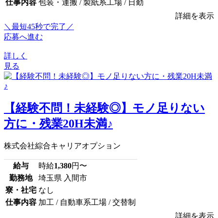
仕事内容
包装・運搬 / 製紙系工場 / 日勤
詳細を表示
＼最短45秒で完了／
応募へ進む
詳しく
見る
【経験不問！未経験◎】モノ足りない
方に・残業20H未満♪
株式会社綜合キャリアオプション
給与
時給
1,380
円〜
勤務地
埼玉県 入間市
寮・社宅
なし
仕事内容
加工 / 自動車系工場 / 交替制
詳細を表示