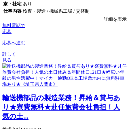
寮・社宅
あり
仕事内容
検査・製造 / 機械系工場 / 交替制
詳細を表示
無料電話で
応募
応募へ進む
詳しく
見る
輸送機部品の製造業務！昇給＆賞与あ
り★寮費無料★赴任旅費会社負担！人
気の土...