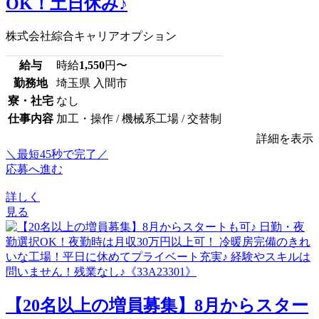
OK！土日休み♪
株式会社綜合キャリアオプション
給与
時給
1,550
円〜
勤務地
埼玉県 入間市
寮・社宅
なし
仕事内容
加工・操作 / 機械系工場 / 交替制
詳細を表示
＼最短45秒で完了／
応募へ進む
詳しく
見る
【20名以上の増員募集】8月からスター