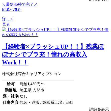
＼最短45秒で完了／
応募へ進む
詳しく
見る
【経験者×ブラッシュUP！！】残業ほ
ぼナシでプラ充！憧れの高収入
Work！！
株式会社綜合キャリアオプション
給与
時給
1,450
円〜
勤務地
埼玉県 入間市
寮・社宅
なし
仕事内容
包装・運搬 / 製紙系工場 / 日勤
詳細を表示