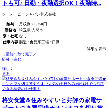
トも可♪ 日勤・夜勤選択OK！夜勤時...
シーデーピージャパン株式会社
給与
月収例
305,250
円
勤務地
埼玉県 入間市
寮・社宅
なし
仕事内容
製造 / 食品系工場 / 日勤
詳細を表示
＼最短45秒で完了／
応募へ進む
詳しく
見る
格安食堂＆住みやすいと好評の家電サ
ポートつき寮完備★オンオフを切り替