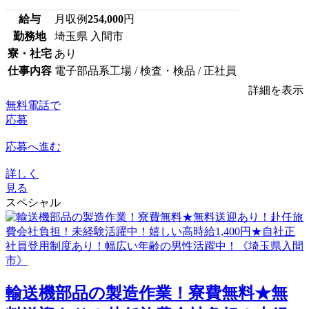
給与
月収例
254,000
円
勤務地
埼玉県 入間市
寮・社宅
あり
仕事内容
電子部品系工場 / 検査・検品 / 正社員
詳細を表示
無料電話で
応募
応募へ進む
詳しく
見る
スペシャル
輸送機部品の製造作業！寮費無料★無