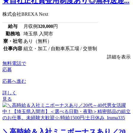
★自社正社員登用制度あり◎無料送迎...
株式会社BREXA Next
給与
月収例
320,000
円
勤務地
埼玉県 入間市
寮・社宅
あり（無料）
仕事内容
組立・加工 / 自動車系工場 / 交替制
詳細を表示
無料電話で
応募
応募へ進む
詳しく
見る
＼高時給＆入社ミニボーナスあり／20