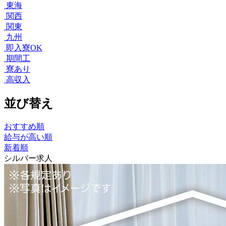
東海
関西
関東
九州
即入寮OK
期間工
寮あり
高収入
並び替え
おすすめ順
給与が高い順
新着順
シルバー求人