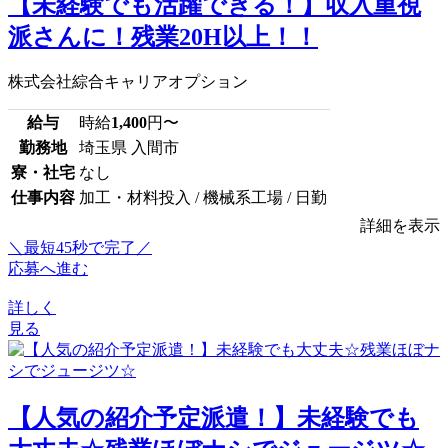
【未経験でも活躍できる！】収入重視
派さんに！残業20H以上！！
株式会社綜合キャリアオプション
給与
時給
1,400
円〜
勤務地
埼玉県 入間市
寮・社宅
なし
仕事内容
加工・材料投入 / 機械系工場 / 日勤
詳細を表示
＼最短45秒で完了／
応募へ進む
詳しく
見る
【人気の紹介予定派遣！】未経験でも