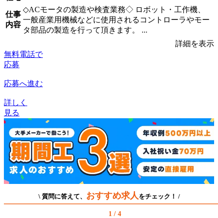
◇ACモータの製造や検査業務◇ ロボット・工作機、
仕事
一般産業用機械などに使用されるコントローラやモー
内容
タ部品の製造を行って頂きます。 ...
詳細を表示
無料電話で
応募
応募へ進む
詳しく
見る
おすすめ求人
\ 質問に答えて、
をチェック！ /
1 / 4