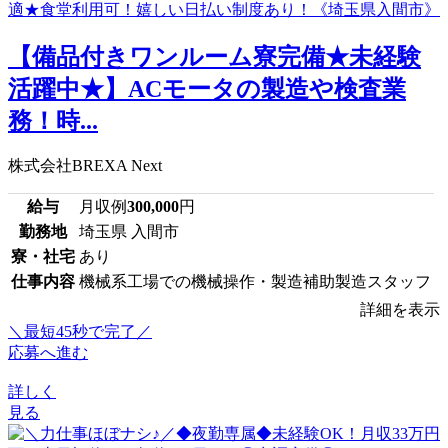
【備品付きワンルーム寮完備★未経験
活躍中★】ACモータの製造や検査業
務！時...
株式会社BREXA Next
給与
月収例
300,000
円
勤務地
埼玉県 入間市
寮・社宅
あり
仕事内容
機械系工場での機械操作・製造補助製造スタッフ
詳細を表示
＼最短45秒で完了／
応募へ進む
詳しく
見る