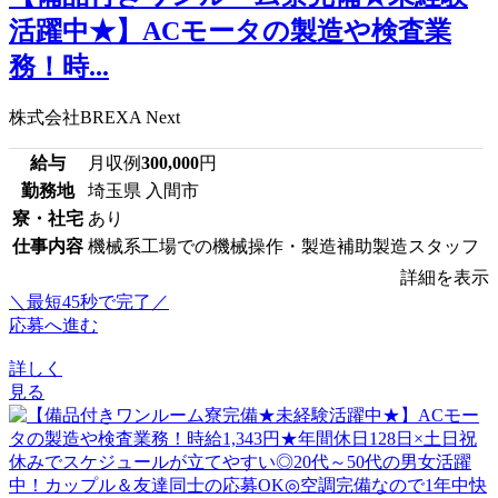
活躍中★】ACモータの製造や検査業
務！時...
株式会社BREXA Next
給与
月収例
300,000
円
勤務地
埼玉県 入間市
寮・社宅
あり
仕事内容
機械系工場での機械操作・製造補助製造スタッフ
詳細を表示
＼最短45秒で完了／
応募へ進む
詳しく
見る