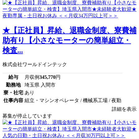
★【正社員】昇給、退職金制度、寮費補
助有り【小さなモーターの簡単組立・
検査...
株式会社ワールドインテック
給与
月収例
345,770
円
勤務地
埼玉県 入間市
寮・社宅
あり
仕事内容
組立・マシンオペレータ / 機械系工場 / 夜勤
詳細を表示
募集が停止しています