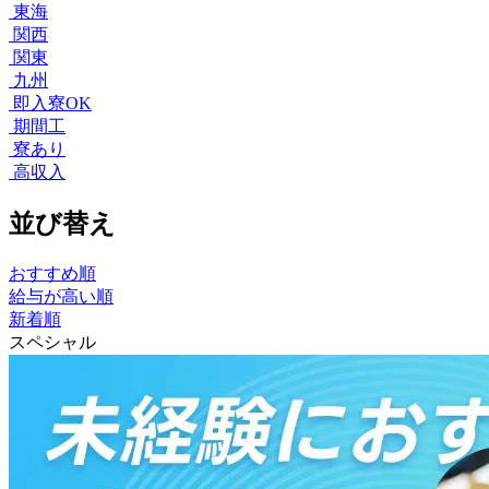
東海
関西
関東
九州
即入寮OK
期間工
寮あり
高収入
並び替え
おすすめ順
給与が高い順
新着順
スペシャル