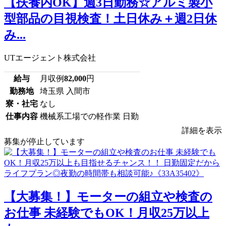
【扶養内OK】週3日勤務☆アルミ製小
型部品の目視検査！土日休み＋週2日休
み...
UTエージェント株式会社
給与
月収例
82,000
円
勤務地
埼玉県 入間市
寮・社宅
なし
仕事内容
機械系工場での軽作業 日勤
詳細を表示
募集が停止しています
【大募集！】モーターの組立や検査の
お仕事 未経験でもOK！月収25万以上