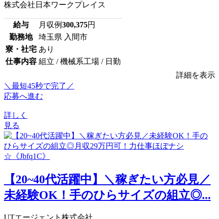
株式会社日本ワークプレイス
給与
月収例
300,375
円
勤務地
埼玉県 入間市
寮・社宅
あり
仕事内容
組立 / 機械系工場 / 日勤
詳細を表示
＼最短45秒で完了／
応募へ進む
詳しく
見る
【20~40代活躍中】＼稼ぎたい方必見／
未経験OK！手のひらサイズの組立◎...
UTエージェント株式会社