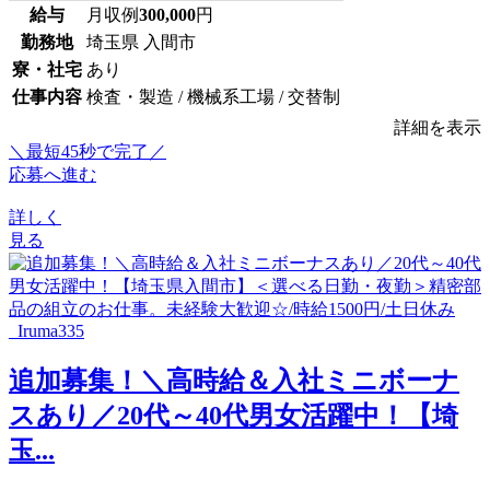
給与
月収例
300,000
円
勤務地
埼玉県 入間市
寮・社宅
あり
仕事内容
検査・製造 / 機械系工場 / 交替制
詳細を表示
＼最短45秒で完了／
応募へ進む
詳しく
見る
追加募集！＼高時給＆入社ミニボーナ
スあり／20代～40代男女活躍中！【埼
玉...