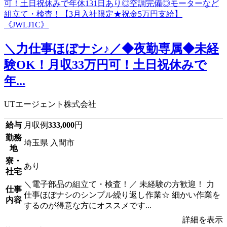
＼力仕事ほぼナシ♪／◆夜勤専属◆未経
験OK！月収33万円可！土日祝休みで
年...
UTエージェント株式会社
給与
月収例
333,000
円
勤務
埼玉県 入間市
地
寮・
あり
社宅
＼電子部品の組立て・検査！／ 未経験の方歓迎！ 力
仕事
仕事ほぼナシのシンプル繰り返し作業☆ 細かい作業を
内容
するのが得意な方にオススメです...
詳細を表示