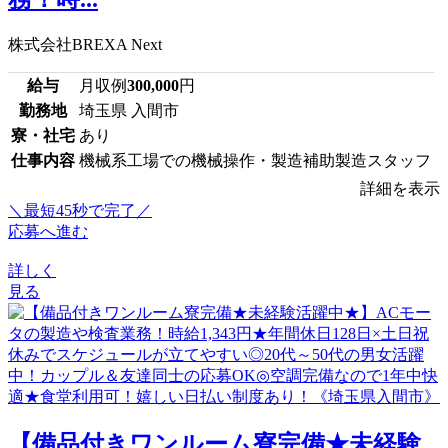
株式会社BREXA Next
給与
月収例
300,000
円
勤務地
埼玉県 入間市
寮・社宅
あり
仕事内容
機械系工場での機械操作・製造補助製造スタッフ
詳細を表示
＼最短45秒で完了／
応募へ進む
詳しく
見る
【備品付きワンルーム寮完備★未経験