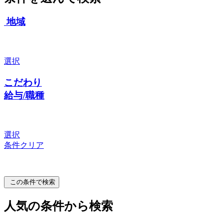
地域
選択
こだわり
給与/職種
選択
条件クリア
この条件で検索
人気の条件から検索