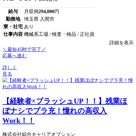
給与
月収例
294,000
円
勤務地
埼玉県 入間市
寮・社宅
あり
仕事内容
機械系工場 / 検査・検品 / 正社員
詳細を表示
＼最短45秒で完了／
応募へ進む
詳しく
見る
【経験者×ブラッシュUP！！】残業ほ
ぼナシでプラ充！憧れの高収入
Work！！
株式会社綜合キャリアオプション