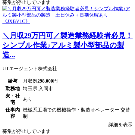
募集が停止しています
＼月収29万円可／製造業務経験者必見！
シンプル作業♪アルミ製小型部品の製
造...
UTエージェント株式会社
給与
月収例
298,000
円
勤務地
埼玉県 入間市
寮・社
あり
宅
仕事内
機械系工場での機械操作・製造オペレーター 交替
容
制
詳細を表示
募集が停止しています