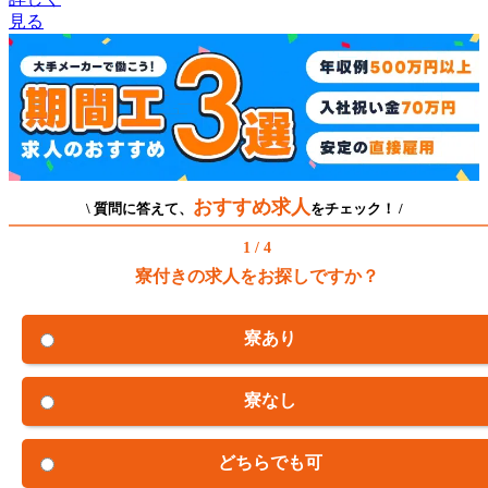
見る
おすすめ求人
\ 質問に答えて、
をチェック！ /
1 / 4
寮付きの求人をお探しですか？
寮あり
寮なし
どちらでも可