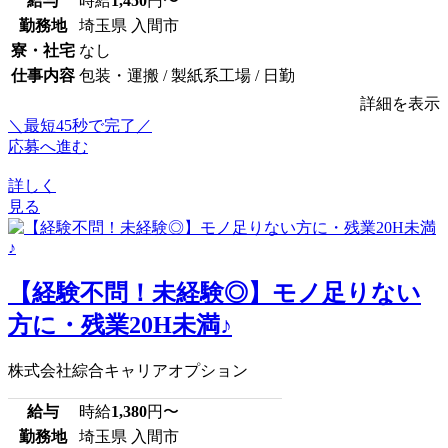
給与
時給
1,450
円〜
勤務地
埼玉県 入間市
寮・社宅
なし
仕事内容
包装・運搬 / 製紙系工場 / 日勤
詳細を表示
＼最短45秒で完了／
応募へ進む
詳しく
見る
【経験不問！未経験◎】モノ足りない
方に・残業20H未満♪
株式会社綜合キャリアオプション
給与
時給
1,380
円〜
勤務地
埼玉県 入間市