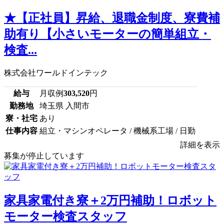
★【正社員】昇給、退職金制度、寮費補
助有り【小さいモーターの簡単組立・
検査...
株式会社ワールドインテック
給与
月収例
303,520
円
勤務地
埼玉県 入間市
寮・社宅
あり
仕事内容
組立・マシンオペレータ / 機械系工場 / 日勤
詳細を表示
募集が停止しています
家具家電付き寮＋2万円補助！ロボット
モーター検査スタッフ