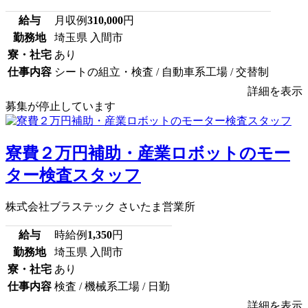
給与
月収例
310,000
円
勤務地
埼玉県 入間市
寮・社宅
あり
仕事内容
シートの組立・検査 / 自動車系工場 / 交替制
詳細を表示
募集が停止しています
寮費２万円補助・産業ロボットのモー
ター検査スタッフ
株式会社ブラステック さいたま営業所
給与
時給例
1,350
円
勤務地
埼玉県 入間市
寮・社宅
あり
仕事内容
検査 / 機械系工場 / 日勤
詳細を表示