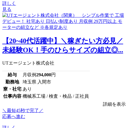
詳しく
見る
【20~40代活躍中】＼稼ぎたい方必見／
未経験OK！手のひらサイズの組立◎...
UTエージェント株式会社
給与
月収例
294,000
円
勤務地
埼玉県 入間市
寮・社宅
あり
仕事内容
機械系工場 / 検査・検品 / 正社員
詳細を表示
＼最短45秒で完了／
応募へ進む
詳しく