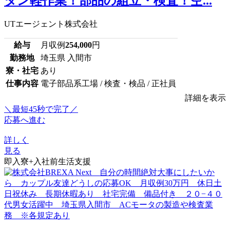
タン軽作業！部品の組立・検査！空...
UTエージェント株式会社
給与
月収例
254,000
円
勤務地
埼玉県 入間市
寮・社宅
あり
仕事内容
電子部品系工場 / 検査・検品 / 正社員
詳細を表示
＼最短45秒で完了／
応募へ進む
詳しく
見る
即入寮+入社前生活支援