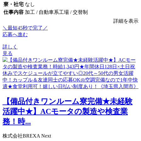
寮・社宅
なし
仕事内容
加工 / 自動車系工場 / 交替制
詳細を表示
＼最短45秒で完了／
応募へ進む
詳しく
見る
【備品付きワンルーム寮完備★未経験
活躍中★】ACモータの製造や検査業
務！時...
株式会社BREXA Next