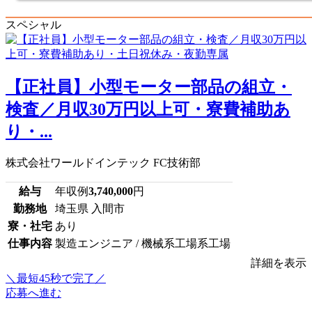
スペシャル
【正社員】小型モーター部品の組立・
検査／月収30万円以上可・寮費補助あ
り・...
株式会社ワールドインテック FC技術部
給与
年収例
3,740,000
円
勤務地
埼玉県 入間市
寮・社宅
あり
仕事内容
製造エンジニア / 機械系工場系工場
詳細を表示
＼最短45秒で完了／
応募へ進む