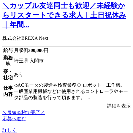
＼カップル友達同士も歓迎／未経験か
らリスタートできる求人｜土日祝休み
｜年間...
株式会社BREXA Next
給与
月収例
300,000
円
勤務
埼玉県 入間市
地
寮・
あり
社宅
◇ACモータの製造や検査業務◇ ロボット・工作機、
仕事
一般産業用機械などに使用されるコントローラやモー
内容
タ部品の製造を行って頂きます。 ...
詳細を表示
＼最短45秒で完了／
応募へ進む
詳しく