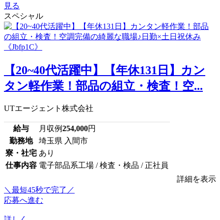
見る
スペシャル
【20~40代活躍中】【年休131日】カン
タン軽作業！部品の組立・検査！空...
UTエージェント株式会社
給与
月収例
254,000
円
勤務地
埼玉県 入間市
寮・社宅
あり
仕事内容
電子部品系工場 / 検査・検品 / 正社員
詳細を表示
＼最短45秒で完了／
応募へ進む
詳しく