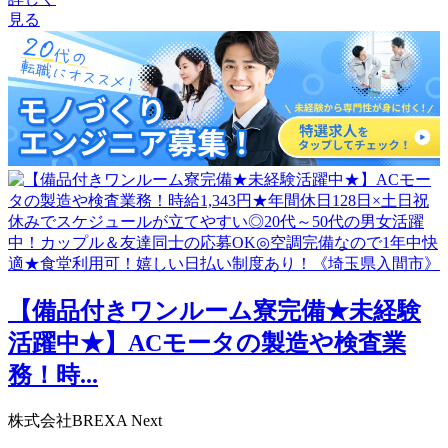
見る
【備品付きワンルーム寮完備★未経験
活躍中★】ACモータの製造や検査業
務！時...
株式会社BREXA Next