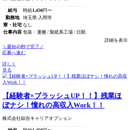
給与
時給
1,450
円〜
勤務地
埼玉県 入間市
寮・社宅
なし
仕事内容
包装・運搬 / 製紙系工場 / 日勤
詳細を表示
＼最短45秒で完了／
応募へ進む
詳しく
見る
【経験者×ブラッシュUP！！】残業ほ
ぼナシ！憧れの高収入Work！！
株式会社綜合キャリアオプション