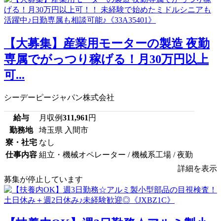
【大募集】産業用モーターの製造 夜勤
専属でがっつり稼げる！月30万円以上
可...
シーデーピージャパン株式会社
給与
月収例
311,961
円
勤務地
埼玉県 入間市
寮・社宅
なし
仕事内容
組立・機械オペレーター / 機械系工場 / 夜勤
詳細を表示
募集が停止しています