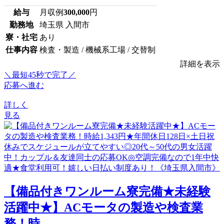
給与
月収例
300,000
円
勤務地
埼玉県 入間市
寮・社宅
あり
仕事内容
検査・製造 / 機械系工場 / 交替制
詳細を表示
＼最短45秒で完了／
応募へ進む
詳しく
見る
【備品付きワンルーム寮完備★未経験
活躍中★】ACモータの製造や検査業
務！時...