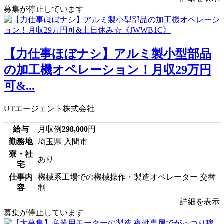
募集が停止しています
【力仕事ほぼナシ】アルミ製小型部品
の加工機オペレーション！月収29万円
可&...
UTエージェント株式会社
給与
月収例
298,000
円
勤務地
埼玉県 入間市
寮・社
あり
宅
仕事内
機械系工場での機械操作・製造オペレーター 交替
容
制
詳細を表示
募集が停止しています