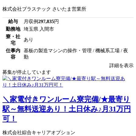
株式会社ブラステック さいたま営業所
給与
月収例
297,835
円
勤務地
埼玉県 入間市
寮・社
あり
宅
仕事内
基板の製造マシンの操作・管理 / 機械系工場 / 夜
容
勤
詳細を表示
募集が停止しています
＼家電付きワンルーム寮完備/★最寄り
駅～無料送迎あり！土日休み♪月31万円
可！
株式会社綜合キャリアオプション