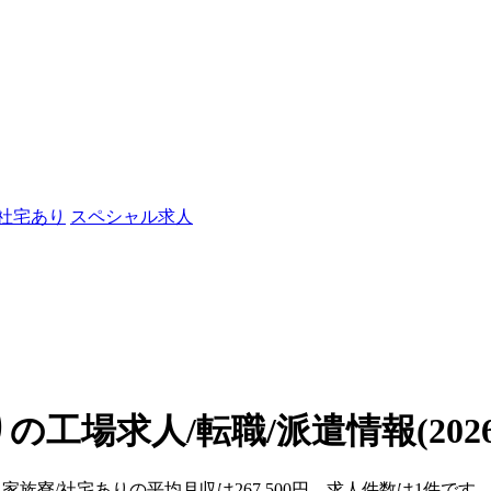
/社宅あり
スペシャル求人
りの工場求人/転職/派遣情報
(202
・家族寮/社宅ありの平均月収は267,500円、求人件数は1件です