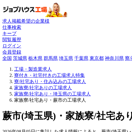
求人掲載希望の企業様
仕事検索
キープ
閲覧履歴
ログイン
会員登録
全国
茨城県
栃木県
群馬県
埼玉県
千葉県
東京都
神奈川県
寮
工場・製造業求人
寮付き・社宅付きの工場求人特集
寮/社宅あり・住み込みの工場求人
家族寮/社宅ありの工場求人
家族寮/社宅あり・埼玉県の工場求人
家族寮/社宅あり・蕨市の工場求人
蕨市(埼玉県)・家族寮/社宅あ
2026年08月05日に集計した求人情報によると、蕨市(埼玉県)