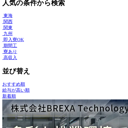
人気の条件から検索
東海
関西
関東
九州
即入寮OK
期間工
寮あり
高収入
並び替え
おすすめ順
給与が高い順
新着順