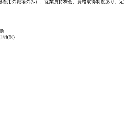
服着用の職場のみ）、従業員持株会、資格取得制度あり、定
換
能(※)