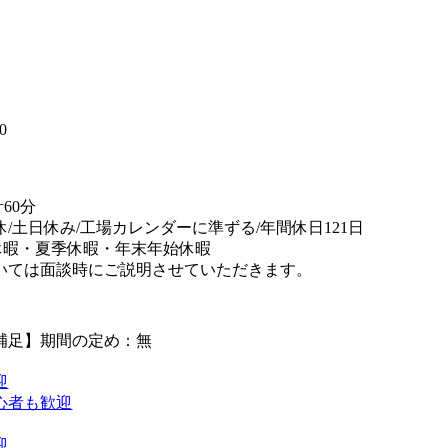
】
0
60分
休/土日休み/工場カレンダーに準ずる/年間休日121日
休暇・夏季休暇・年末年始休暇
いては面談時にご説明させていただきます。
補足】期間の定め：無
迎
心者も歓迎
迎