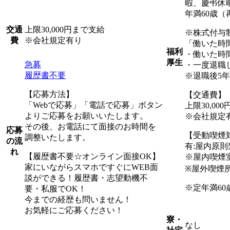
暇、慶弔休
年満60歳（
上限30,000円まで支給
交通
※株式付与
※会社規定有り
費
「働いた時
福利
・働いた時
厚生
急募
・一度退職
履歴書不要
※退職後5
【応募方法】
【交通費】
「Webで応募」「電話で応募」ボタン
上限30,00
よりご応募をお願いいたします。
※会社規定
その後、お電話にて面接のお時間を
応募
【受動喫煙
調整いたします。
の流
有:屋内原
れ
【履歴書不要☆オンライン面接OK】
※屋内喫煙
家にいながらスマホですぐにWEB面
※屋外喫煙
談ができる！履歴書・志望動機不
※定年満60
要・私服でOK！
今までの経歴も問いません！
お気軽にご応募ください！
寮・
なし