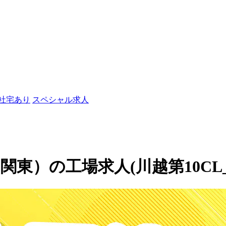
/社宅あり
スペシャル求人
東）の工場求人(川越第10CL_Z