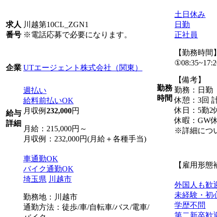
土日休み
川越第10CL_ZGN1
日勤
求人
※電話応募で必要になります。
正社員
番号
【勤務時間
①08:35~17:2
UTエージェント株式会社（関東）
企業
【備考】
勤務
勤務：日勤
週払い
時間
休憩：3回 計
給料前払いOK
休日：5勤2
月収例
232,000
円
給与
休暇：GW
詳細
月給：215,000円～
※詳細につ
月収例：232,000円(月給＋各種手当)
車通勤OK
【雇用形態
バイク通勤OK
埼玉県
川越市
外国人も歓
未経験・初
勤務地：川越市
学歴不問
通勤方法：徒歩/車/自転車/バス/電車/
第二新卒歓