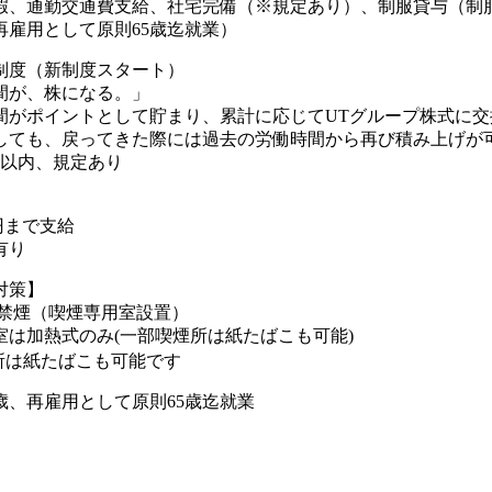
暇、通勤交通費支給、社宅完備（※規定あり）、制服貸与（制
再雇用として原則65歳迄就業）
制度（新制度スタート）
間が、株になる。」
間がポイントとして貯まり、累計に応じてUTグループ株式に交
しても、戻ってきた際には過去の労働時間から再び積み上げが可
年以内、規定あり
0円まで支給
有り
対策】
則禁煙（喫煙専用室設置）
室は加熱式のみ(一部喫煙所は紙たばこも可能)
所は紙たばこも可能です
歳、再雇用として原則65歳迄就業