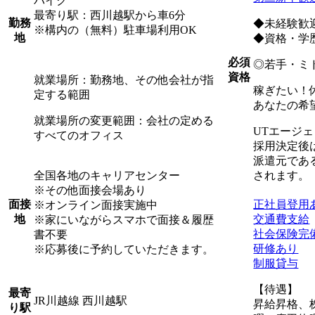
バイク
最寄り駅：西川越駅から車6分
勤務
◆未経験歓
※構内の（無料）駐車場利用OK
地
◆資格・学
必須
◎若手・ミ
資格
就業場所：勤務地、その他会社が指
稼ぎたい！
定する範囲
あなたの希
就業場所の変更範囲：会社の定める
UTエージ
すべてのオフィス
採用決定後
派遣元であ
全国各地のキャリアセンター
されます。
※その他面接会場あり
正社員登用
面接
※オンライン面接実施中
交通費支給
地
※家にいながらスマホで面接＆履歴
社会保険完
書不要
研修あり
※応募後に予約していただきます。
制服貸与
【待遇】
最寄
JR川越線 西川越駅
昇給昇格、
り駅