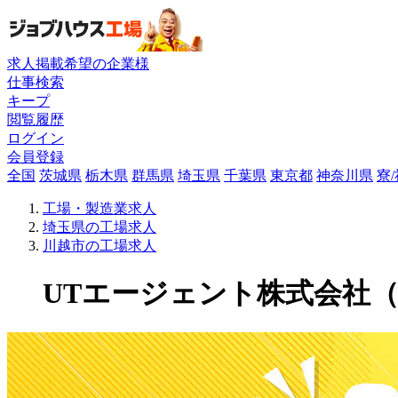
求人掲載希望の企業様
仕事検索
キープ
閲覧履歴
ログイン
会員登録
全国
茨城県
栃木県
群馬県
埼玉県
千葉県
東京都
神奈川県
寮
工場・製造業求人
埼玉県の工場求人
川越市の工場求人
UTエージェント株式会社（関