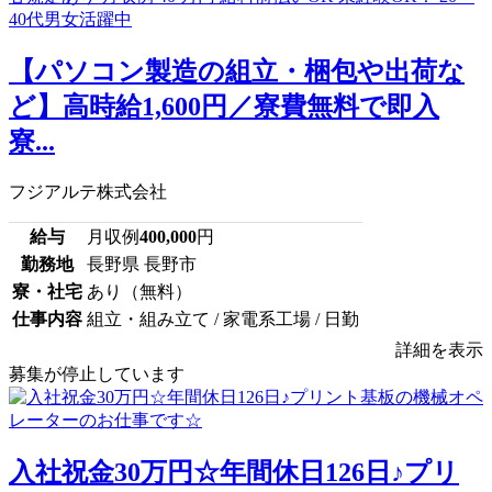
【パソコン製造の組立・梱包や出荷な
ど】高時給1,600円／寮費無料で即入
寮...
フジアルテ株式会社
給与
月収例
400,000
円
勤務地
長野県 長野市
寮・社宅
あり（無料）
仕事内容
組立・組み立て / 家電系工場 / 日勤
詳細を表示
募集が停止しています
入社祝金30万円☆年間休日126日♪プリ