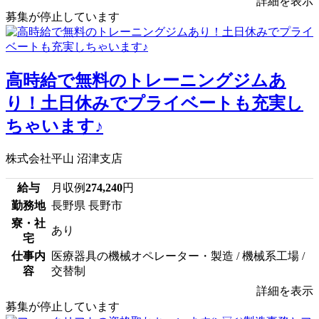
詳細を表示
募集が停止しています
高時給で無料のトレーニングジムあ
り！土日休みでプライベートも充実し
ちゃいます♪
株式会社平山 沼津支店
給与
月収例
274,240
円
勤務地
長野県 長野市
寮・社
あり
宅
仕事内
医療器具の機械オペレーター・製造 / 機械系工場 /
容
交替制
詳細を表示
募集が停止しています