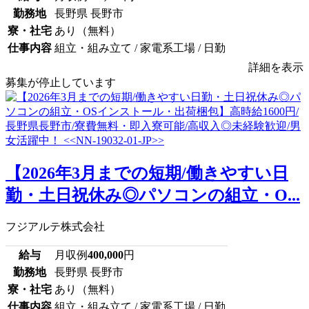
勤務地
長野県 長野市
寮・社宅
あり（無料）
仕事内容
組立・組み立て / 家電系工場 / 日勤
詳細を表示
募集が停止しています
【2026年3月までの短期/働きやすい日
勤・土日祝休み◎パソコンの組立・O...
フジアルテ株式会社
給与
月収例
400,000
円
勤務地
長野県 長野市
寮・社宅
あり（無料）
仕事内容
組立・組み立て / 家電系工場 / 日勤