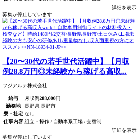
詳細を表示
募集が停止しています
【20〜30代の若手世代活躍中】【月収
例28.8万円◎未経験から稼げる高収...
フジアルテ株式会社
給与
月収例
288,000
円
勤務地
長野県 長野市
寮・社宅
なし
仕事内容
組立・操作 / 自動車系工場 / 交替制
詳細を表示
募集が停止しています