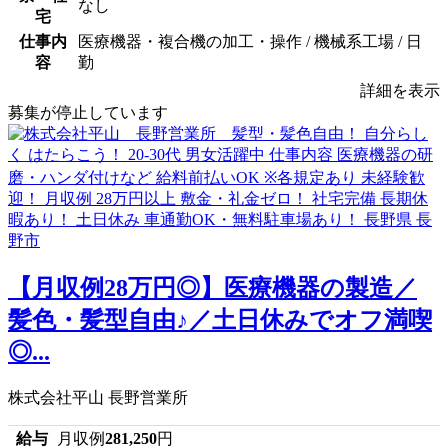
なし
宅
仕事内
医療機器・複合機の加工・操作 / 機械系工場 / 日
容
勤
詳細を表示
募集が停止しています
【月収例28万円◎】医療機器の製造／
髪色・髪型自由♪／土日休みでオフ満喫
◎...
株式会社平山 長野営業所
給与
月収例
281,250
円