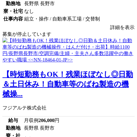
勤務地
長野県 長野市
寮・社宅
なし
仕事内容
組立・操作 / 自動車系工場 / 交替制
詳細を表示
募集が停止しています
【時短勤務もOK！残業ほぼなし◎日勤
＆土日休み！自動車等のばね製造の機
械操...
フジアルテ株式会社
給与
月収例
206,000
円
勤務地
長野県 長野市
寮・社