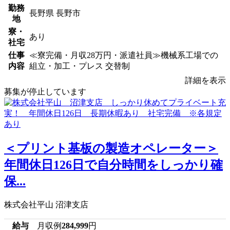
勤務
長野県 長野市
地
寮・
あり
社宅
仕事
≪寮完備・月収28万円・派遣社員≫機械系工場での
内容
組立・加工・プレス 交替制
詳細を表示
募集が停止しています
＜プリント基板の製造オペレーター＞
年間休日126日で自分時間をしっかり確
保...
株式会社平山 沼津支店
給与
月収例
284,999
円