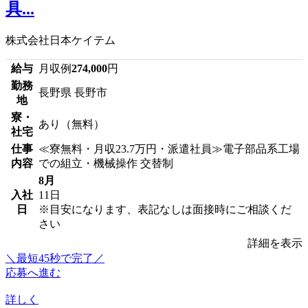
具...
株式会社日本ケイテム
給与
月収例
274,000
円
勤務
長野県 長野市
地
寮・
あり（無料）
社宅
仕事
≪寮無料・月収23.7万円・派遣社員≫電子部品系工場
内容
での組立・機械操作 交替制
8月
入社
11日
日
※目安になります、表記なしは面接時にご相談くだ
さい
詳細を表示
＼最短45秒で完了／
応募へ進む
詳しく