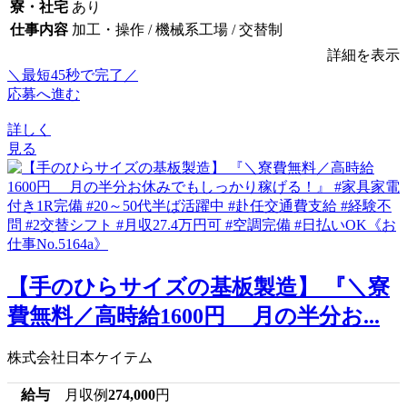
寮・社宅
あり
仕事内容
加工・操作 / 機械系工場 / 交替制
詳細を表示
＼最短45秒で完了／
応募へ進む
詳しく
見る
【手のひらサイズの基板製造】 『＼寮
費無料／高時給1600円 月の半分お...
株式会社日本ケイテム
給与
月収例
274,000
円