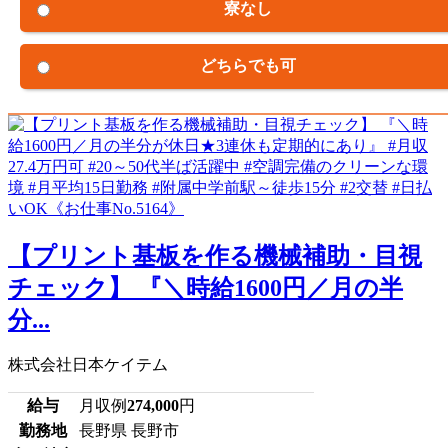
寮なし
どちらでも可
【プリント基板を作る機械補助・目視
チェック】 『＼時給1600円／月の半
分...
株式会社日本ケイテム
給与
月収例
274,000
円
勤務地
長野県 長野市