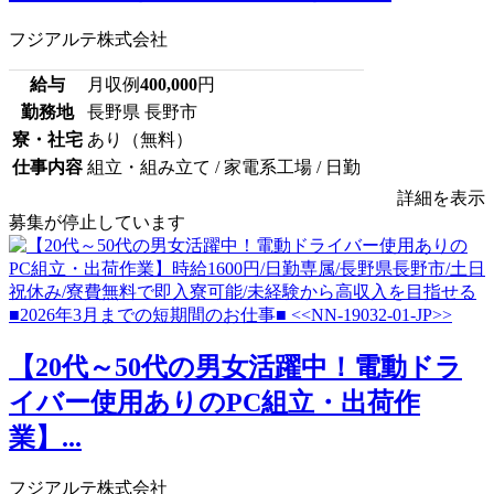
フジアルテ株式会社
給与
月収例
400,000
円
勤務地
長野県 長野市
寮・社宅
あり（無料）
仕事内容
組立・組み立て / 家電系工場 / 日勤
詳細を表示
募集が停止しています
【20代～50代の男女活躍中！電動ドラ
イバー使用ありのPC組立・出荷作
業】...
フジアルテ株式会社