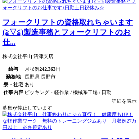
フォークリフトの資格取れちゃいます
(≧▽≦)製造事務とフォークリフトのお
仕...
株式会社平山 沼津支店
給与
月収例
242,363
円
勤務地
長野県 長野市
寮・社宅
あり
仕事内容
ピッキング・軽作業 / 機械系工場 / 日勤
詳細を表示
募集が停止しています