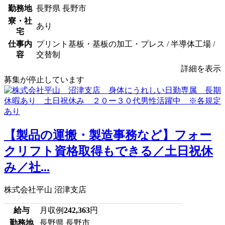
勤務地
長野県 長野市
寮・社
あり
宅
仕事内
プリント基板・基板の加工・プレス / 半導体工場 /
容
交替制
詳細を表示
募集が停止しています
【製品の運搬・製造事務など】フォー
クリフト資格取得もできる／土日祝休
み／社...
株式会社平山 沼津支店
給与
月収例
242,363
円
勤務地
長野県 長野市