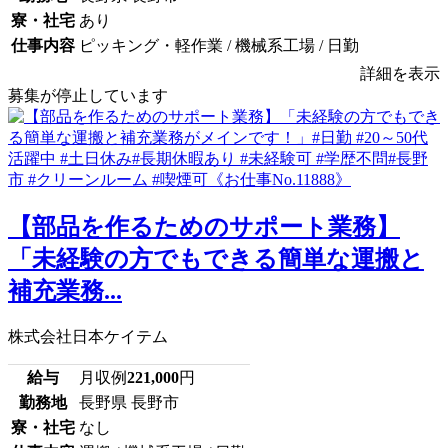
寮・社宅
あり
仕事内容
ピッキング・軽作業 / 機械系工場 / 日勤
詳細を表示
募集が停止しています
【部品を作るためのサポート業務】
「未経験の方でもできる簡単な運搬と
補充業務...
株式会社日本ケイテム
給与
月収例
221,000
円
勤務地
長野県 長野市
寮・社宅
なし