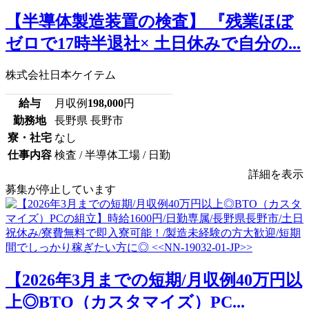
【半導体製造装置の検査】 『残業ほぼ
ゼロで17時半退社× 土日休みで自分の...
株式会社日本ケイテム
給与
月収例
198,000
円
勤務地
長野県 長野市
寮・社宅
なし
仕事内容
検査 / 半導体工場 / 日勤
詳細を表示
募集が停止しています
【2026年3月までの短期/月収例40万円以
上◎BTO（カスタマイズ）PC...