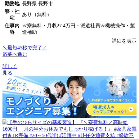
勤務地
長野県 長野市
寮・社
あり（無料）
宅
仕事内
≪寮無料・月収27.4万円・派遣社員≫機械操作・製
容
造補助
詳細を表示
＼最短45秒で完了／
応募へ進む
詳しく
見る