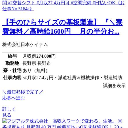
【手のひらサイズの基板製造】 『＼寮
費無料／高時給1600円 月の半分お...
株式会社日本ケイテム
給与
月収例
274,000
円
勤務地
長野県 長野市
寮・社宅
あり（無料）
仕事内容
≪月収27.4万円・派遣社員≫機械操作・製造補助
詳細を表示
＼最短45秒で完了／
応募へ進む
詳しく
見る