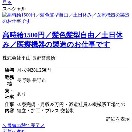
見る
スペシャル
高時給1500円／髪色髪型自由／土日休
み／医療機器の製造のお仕事です
株式会社平山 長野営業所
給与
月収例
281,250
円
勤務
長野県 長野市
地
寮・
あり
社宅
仕事
≪寮完備・月収28万円・派遣社員≫機械系工場での
内容
組立・加工・プレス 交替制
詳細を表示
＼最短45秒で完了／
応募へ進む