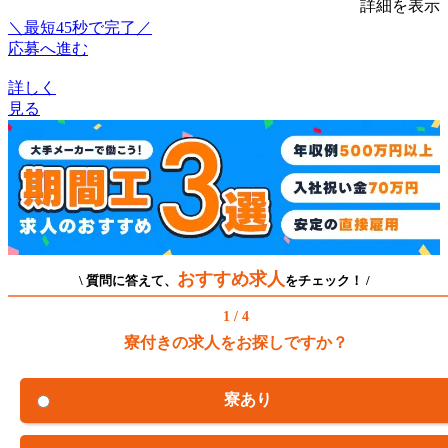
詳細を表示
＼最短45秒で完了／
応募へ進む
詳しく
見る
おすすめ求人
\ 質問に答えて、
をチェック！ /
1 / 4
寮付きの求人をお探しですか？
寮あり