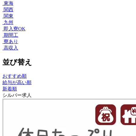
東海
関西
関東
九州
即入寮OK
期間工
寮あり
高収入
並び替え
おすすめ順
給与が高い順
新着順
シルバー求人