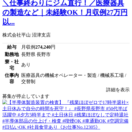
＼仕事終わりにジム直行！／医療器具
の製造など｜未経験OK！月収例27万円
以...
株式会社平山 沼津支店
給与
月収例
274,240
円
勤務地
長野県 長野市
寮・社
あり
宅
仕事内
医療器具の機械オペレーター・製造 / 機械系工場 /
容
交替制
詳細を表示
募集が停止しています