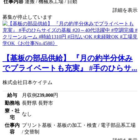
仕事内容
運搬 / 機械系工場 / 日勤
詳細を表示
募集が停止しています
【基板の部品供給】 『月の約半分休み
でプライベートも充実』 #手のひらサ...
株式会社日本ケイテム
給与
月収例
239,000
円
勤務地
長野県 長野市
寮・社
なし
宅
仕事内
プリント基板・基板の加工・検査 / 電子部品系工場
容
/ 交替制