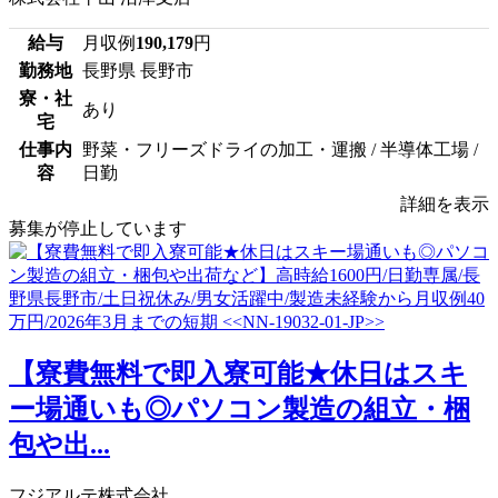
給与
月収例
190,179
円
勤務地
長野県 長野市
寮・社
あり
宅
仕事内
野菜・フリーズドライの加工・運搬 / 半導体工場 /
容
日勤
詳細を表示
募集が停止しています
【寮費無料で即入寮可能★休日はスキ
ー場通いも◎パソコン製造の組立・梱
包や出...
フジアルテ株式会社