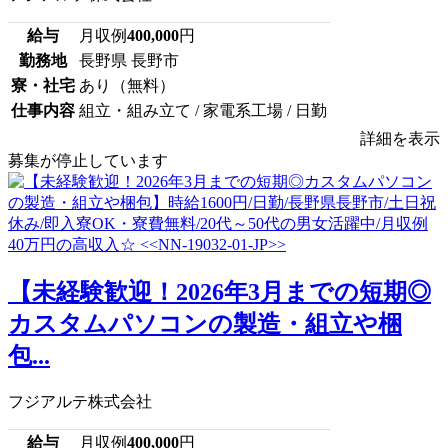
給与
月収例
400,000
円
勤務地
長野県 長野市
寮・社宅
あり（無料）
仕事内容
組立・組み立て / 家電系工場 / 日勤
詳細を表示
募集が停止しています
【未経験歓迎！2026年3月までの短期◎
カスタムパソコンの製造・組立や梱
包...
フジアルテ株式会社
給与
月収例
400,000
円