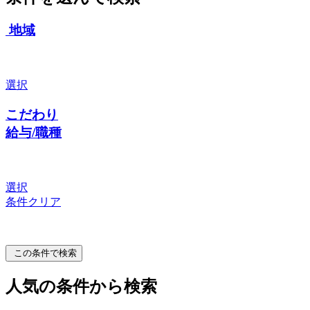
地域
選択
こだわり
給与/職種
選択
条件クリア
この条件で検索
人気の条件から検索