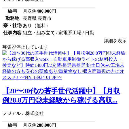
給与
月収例
400,000
円
勤務地
長野県 長野市
寮・社宅
あり（無料）
仕事内容
組立・組み立て / 家電系工場 / 日勤
詳細を表示
募集が停止しています
【20〜30代の若手世代活躍中】【月収
例28.8万円◎未経験から稼げる高収...
フジアルテ株式会社
給与
月収例
288,000
円