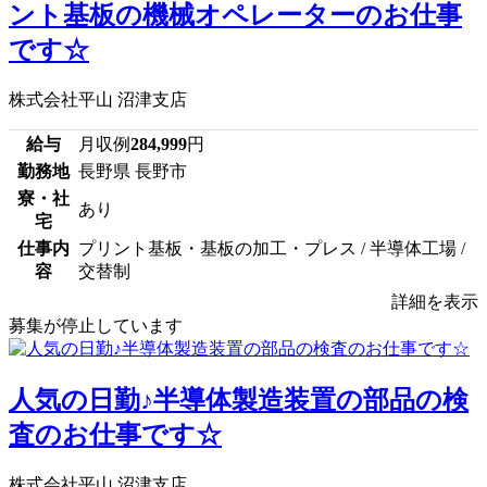
ント基板の機械オペレーターのお仕事
です☆
株式会社平山 沼津支店
給与
月収例
284,999
円
勤務地
長野県 長野市
寮・社
あり
宅
仕事内
プリント基板・基板の加工・プレス / 半導体工場 /
容
交替制
詳細を表示
募集が停止しています
人気の日勤♪半導体製造装置の部品の検
査のお仕事です☆
株式会社平山 沼津支店