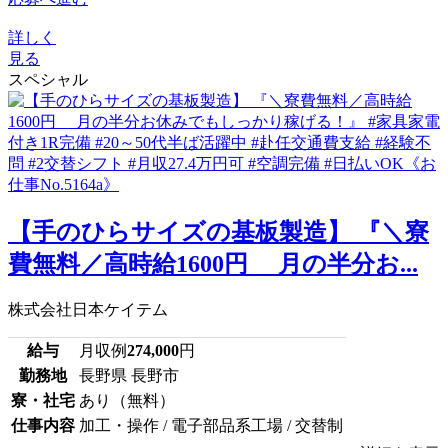
詳しく
見る
スペシャル
【手のひらサイズの基板製造】 『＼寮
費無料／高時給1600円 月の半分お...
株式会社日本ケイテム
給与
月収例
274,000
円
勤務地
長野県 長野市
寮・社宅
あり（無料）
仕事内容
加工・操作 / 電子部品系工場 / 交替制