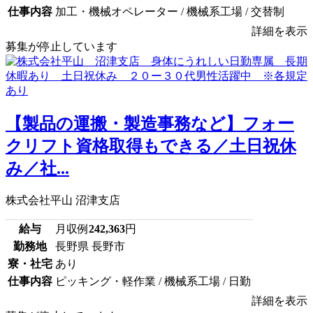
仕事内容
加工・機械オペレーター / 機械系工場 / 交替制
詳細を表示
募集が停止しています
【製品の運搬・製造事務など】フォー
クリフト資格取得もできる／土日祝休
み／社...
株式会社平山 沼津支店
給与
月収例
242,363
円
勤務地
長野県 長野市
寮・社宅
あり
仕事内容
ピッキング・軽作業 / 機械系工場 / 日勤
詳細を表示