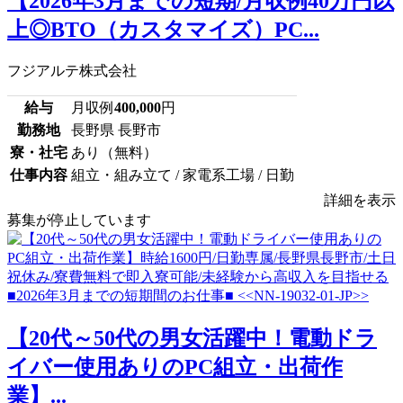
【2026年3月までの短期/月収例40万円以
上◎BTO（カスタマイズ）PC...
フジアルテ株式会社
給与
月収例
400,000
円
勤務地
長野県 長野市
寮・社宅
あり（無料）
仕事内容
組立・組み立て / 家電系工場 / 日勤
詳細を表示
募集が停止しています
【20代～50代の男女活躍中！電動ドラ
イバー使用ありのPC組立・出荷作
業】...