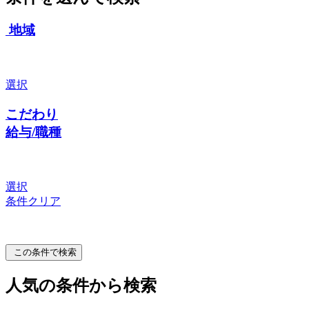
地域
選択
こだわり
給与/職種
選択
条件クリア
この条件で検索
人気の条件から検索