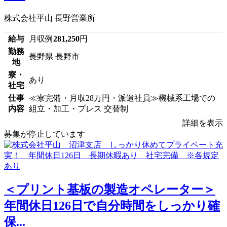
株式会社平山 長野営業所
給与
月収例
281,250
円
勤務
長野県 長野市
地
寮・
あり
社宅
仕事
≪寮完備・月収28万円・派遣社員≫機械系工場での
内容
組立・加工・プレス 交替制
詳細を表示
募集が停止しています
＜プリント基板の製造オペレーター＞
年間休日126日で自分時間をしっかり確
保...