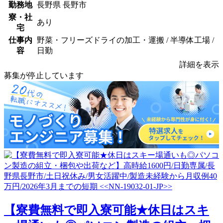
勤務地
長野県 長野市
寮・社
あり
宅
仕事内
野菜・フリーズドライの加工・運搬 / 半導体工場 /
容
日勤
詳細を表示
募集が停止しています
【寮費無料で即入寮可能★休日はスキ