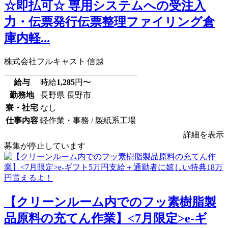
☆即払可☆ 専用システムへの受注入
力・伝票発行伝票整理ファイリング倉
庫内軽...
株式会社フルキャスト 信越
給与
時給
1,285
円〜
勤務地
長野県 長野市
寮・社宅
なし
仕事内容
軽作業・事務 / 製紙系工場
詳細を表示
募集が停止しています
【クリーンルーム内でのフッ素樹脂製
品原料の充てん作業】<7月限定>e-ギ