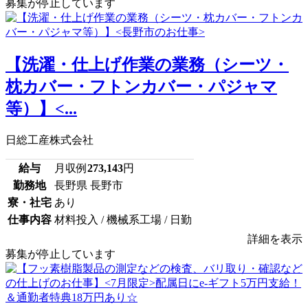
募集が停止しています
【洗濯・仕上げ作業の業務（シーツ・
枕カバー・フトンカバー・パジャマ
等）】<...
日総工産株式会社
給与
月収例
273,143
円
勤務地
長野県 長野市
寮・社宅
あり
仕事内容
材料投入 / 機械系工場 / 日勤
詳細を表示
募集が停止しています