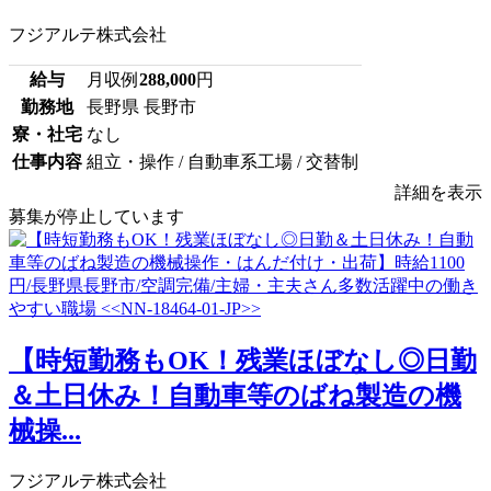
フジアルテ株式会社
給与
月収例
288,000
円
勤務地
長野県 長野市
寮・社宅
なし
仕事内容
組立・操作 / 自動車系工場 / 交替制
詳細を表示
募集が停止しています
【時短勤務もOK！残業ほぼなし◎日勤
＆土日休み！自動車等のばね製造の機
械操...
フジアルテ株式会社