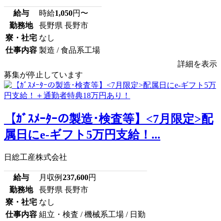
給与
時給
1,050
円〜
勤務地
長野県 長野市
寮・社宅
なし
仕事内容
製造 / 食品系工場
詳細を表示
募集が停止しています
【ｶﾞｽﾒｰﾀｰの製造･検査等】<7月限定>配
属日にe-ギフト5万円支給！...
日総工産株式会社
給与
月収例
237,600
円
勤務地
長野県 長野市
寮・社宅
なし
仕事内容
組立・検査 / 機械系工場 / 日勤