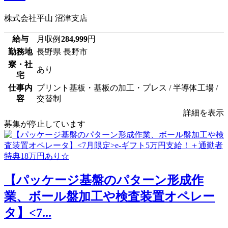
株式会社平山 沼津支店
給与
月収例
284,999
円
勤務地
長野県 長野市
寮・社
あり
宅
仕事内
プリント基板・基板の加工・プレス / 半導体工場 /
容
交替制
詳細を表示
募集が停止しています
【パッケージ基盤のパターン形成作
業、ボール盤加工や検査装置オペレー
タ】<7...