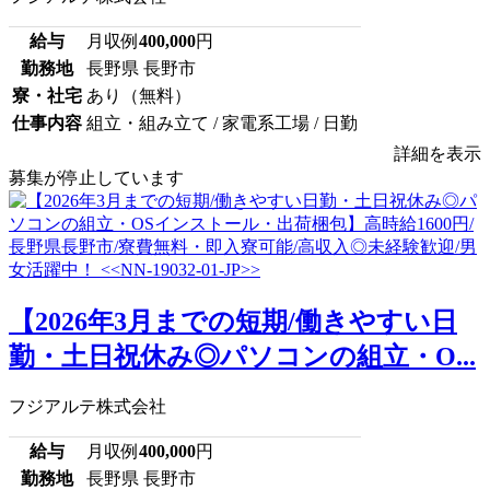
給与
月収例
400,000
円
勤務地
長野県 長野市
寮・社宅
あり（無料）
仕事内容
組立・組み立て / 家電系工場 / 日勤
詳細を表示
募集が停止しています
【2026年3月までの短期/働きやすい日
勤・土日祝休み◎パソコンの組立・O...
フジアルテ株式会社
給与
月収例
400,000
円
勤務地
長野県 長野市