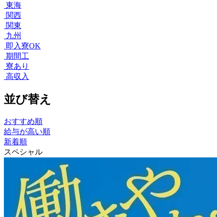
東海
関西
関東
九州
即入寮OK
期間工
寮あり
高収入
並び替え
おすすめ順
給与が高い順
新着順
スペシャル