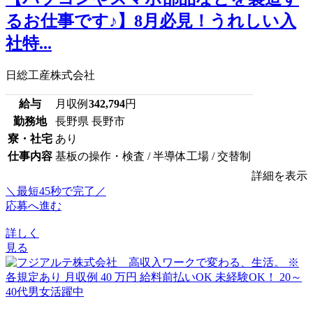
るお仕事です♪】8月必見！うれしい入
社特...
日総工産株式会社
給与
月収例
342,794
円
勤務地
長野県 長野市
寮・社宅
あり
仕事内容
基板の操作・検査 / 半導体工場 / 交替制
詳細を表示
＼最短45秒で完了／
応募へ進む
詳しく
見る