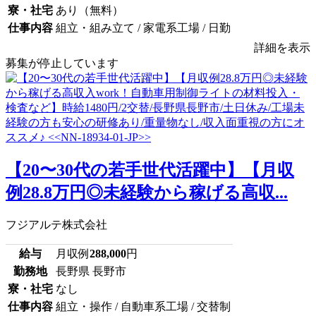
寮・社宅
あり（無料）
仕事内容
組立・組み立て / 家電系工場 / 日勤
詳細を表示
募集が停止しています
【20〜30代の若手世代活躍中】【月収
例28.8万円◎未経験から稼げる高収...
フジアルテ株式会社
給与
月収例
288,000
円
勤務地
長野県 長野市
寮・社宅
なし
仕事内容
組立・操作 / 自動車系工場 / 交替制