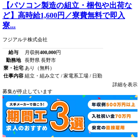
【パソコン製造の組立・梱包や出荷な
ど】高時給1,600円／寮費無料で即入
寮...
フジアルテ株式会社
給与
月収例
400,000
円
勤務地
長野県 長野市
寮・社宅
あり（無料）
仕事内容
組立・組み立て / 家電系工場 / 日勤
詳細を表示
募集が停止しています