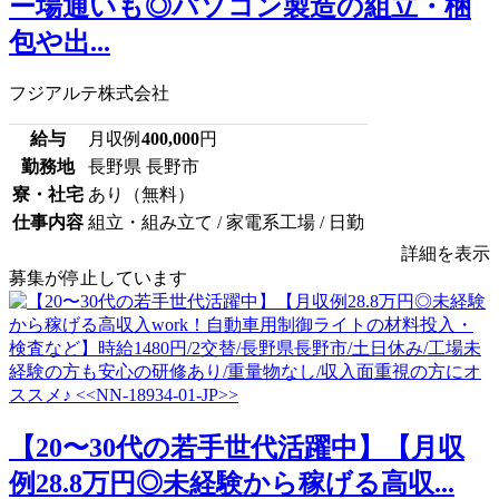
ー場通いも◎パソコン製造の組立・梱
包や出...
フジアルテ株式会社
給与
月収例
400,000
円
勤務地
長野県 長野市
寮・社宅
あり（無料）
仕事内容
組立・組み立て / 家電系工場 / 日勤
詳細を表示
募集が停止しています
【20〜30代の若手世代活躍中】【月収
例28.8万円◎未経験から稼げる高収...