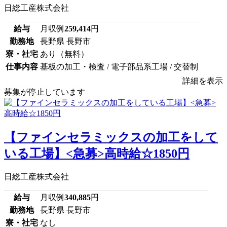
日総工産株式会社
給与
月収例
259,414
円
勤務地
長野県 長野市
寮・社宅
あり（無料）
仕事内容
基板の加工・検査 / 電子部品系工場 / 交替制
詳細を表示
募集が停止しています
【ファインセラミックスの加工をして
いる工場】<急募>高時給☆1850円
日総工産株式会社
給与
月収例
340,885
円
勤務地
長野県 長野市
寮・社宅
なし