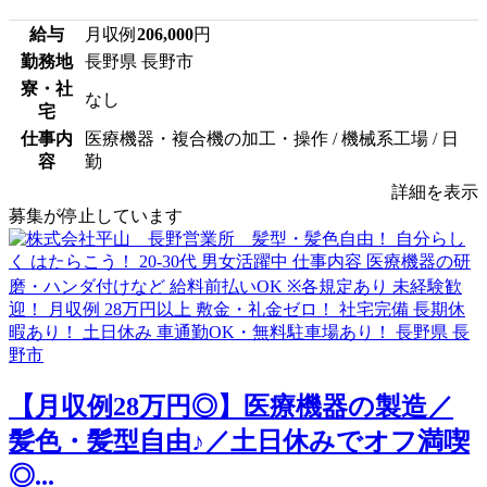
給与
月収例
206,000
円
勤務地
長野県 長野市
寮・社
なし
宅
仕事内
医療機器・複合機の加工・操作 / 機械系工場 / 日
容
勤
詳細を表示
募集が停止しています
【月収例28万円◎】医療機器の製造／
髪色・髪型自由♪／土日休みでオフ満喫
◎...