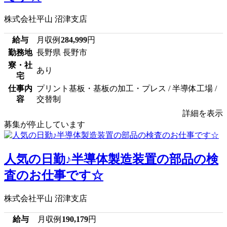
株式会社平山 沼津支店
給与
月収例
284,999
円
勤務地
長野県 長野市
寮・社
あり
宅
仕事内
プリント基板・基板の加工・プレス / 半導体工場 /
容
交替制
詳細を表示
募集が停止しています
人気の日勤♪半導体製造装置の部品の検
査のお仕事です☆
株式会社平山 沼津支店
給与
月収例
190,179
円