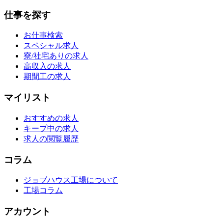
仕事を探す
お仕事検索
スペシャル求人
寮/社宅ありの求人
高収入の求人
期間工の求人
マイリスト
おすすめの求人
キープ中の求人
求人の閲覧履歴
コラム
ジョブハウス工場について
工場コラム
アカウント