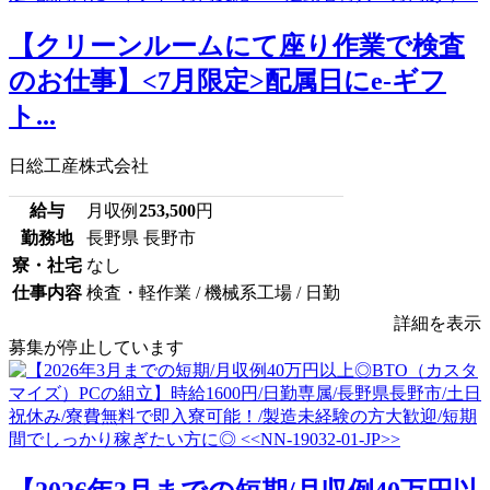
【クリーンルームにて座り作業で検査
のお仕事】<7月限定>配属日にe-ギフ
ト...
日総工産株式会社
給与
月収例
253,500
円
勤務地
長野県 長野市
寮・社宅
なし
仕事内容
検査・軽作業 / 機械系工場 / 日勤
詳細を表示
募集が停止しています