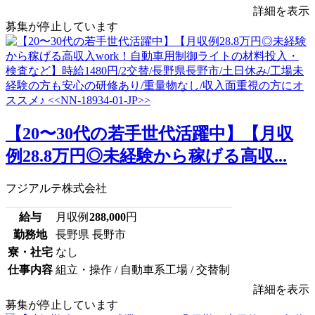
詳細を表示
募集が停止しています
【20〜30代の若手世代活躍中】【月収
例28.8万円◎未経験から稼げる高収...
フジアルテ株式会社
給与
月収例
288,000
円
勤務地
長野県 長野市
寮・社宅
なし
仕事内容
組立・操作 / 自動車系工場 / 交替制
詳細を表示
募集が停止しています