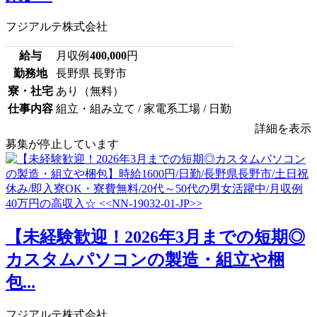
フジアルテ株式会社
給与
月収例
400,000
円
勤務地
長野県 長野市
寮・社宅
あり（無料）
仕事内容
組立・組み立て / 家電系工場 / 日勤
詳細を表示
募集が停止しています
【未経験歓迎！2026年3月までの短期◎
カスタムパソコンの製造・組立や梱
包...
フジアルテ株式会社