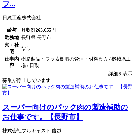
フ...
日総工産株式会社
給与
月収例
263,655
円
勤務地
長野県 長野市
寮・社
なし
宅
仕事内
樹脂製品・フッ素樹脂の管理・材料投入 / 機械系工
容
場 / 日勤
詳細を表示
募集が停止しています
スーパー向けのパック肉の製造補助の
お仕事です。【長野市】
株式会社フルキャスト 信越