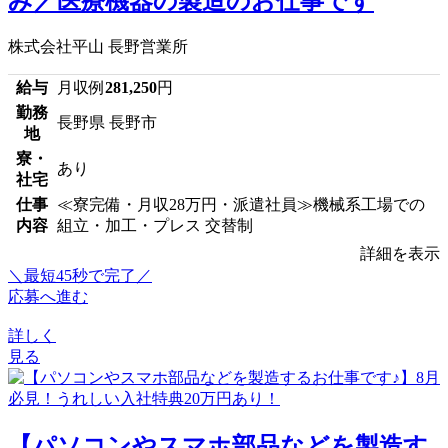
み／医療機器の製造のお仕事です
株式会社平山 長野営業所
給与
月収例
281,250
円
勤務
長野県 長野市
地
寮・
あり
社宅
仕事
≪寮完備・月収28万円・派遣社員≫機械系工場での
内容
組立・加工・プレス 交替制
詳細を表示
＼最短45秒で完了／
応募へ進む
詳しく
見る
【パソコンやスマホ部品などを製造す