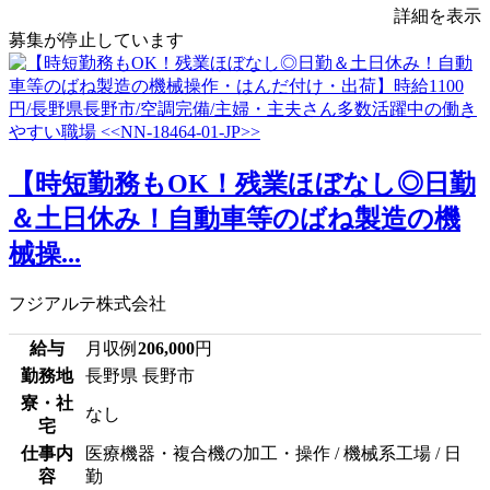
詳細を表示
募集が停止しています
【時短勤務もOK！残業ほぼなし◎日勤
＆土日休み！自動車等のばね製造の機
械操...
フジアルテ株式会社
給与
月収例
206,000
円
勤務地
長野県 長野市
寮・社
なし
宅
仕事内
医療機器・複合機の加工・操作 / 機械系工場 / 日
容
勤