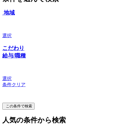
地域
選択
こだわり
給与/職種
選択
条件クリア
この条件で検索
人気の条件から検索