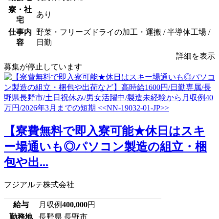
寮・社
あり
宅
仕事内
野菜・フリーズドライの加工・運搬 / 半導体工場 /
容
日勤
詳細を表示
募集が停止しています
【寮費無料で即入寮可能★休日はスキ
ー場通いも◎パソコン製造の組立・梱
包や出...
フジアルテ株式会社
給与
月収例
400,000
円
勤務地
長野県 長野市