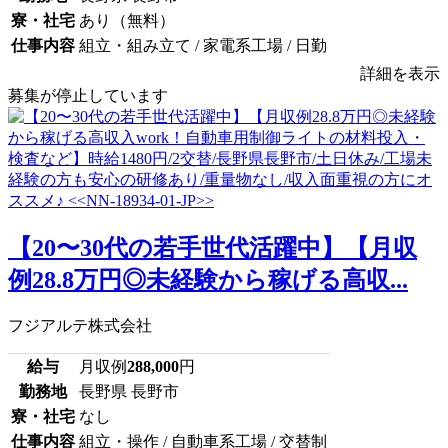
寮・社宅
あり（無料）
仕事内容
組立・組み立て / 家電系工場 / 日勤
詳細を表示
募集が停止しています
【20〜30代の若手世代活躍中】【月収
例28.8万円◎未経験から稼げる高収...
フジアルテ株式会社
給与
月収例
288,000
円
勤務地
長野県 長野市
寮・社宅
なし
仕事内容
組立・操作 / 自動車系工場 / 交替制