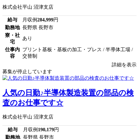
株式会社平山 沼津支店
給与
月収例
284,999
円
勤務地
長野県 長野市
寮・社
あり
宅
仕事内
プリント基板・基板の加工・プレス / 半導体工場 /
容
交替制
詳細を表示
募集が停止しています
人気の日勤♪半導体製造装置の部品の検
査のお仕事です☆
株式会社平山 沼津支店
給与
月収例
190,179
円
勤務地
長野県 長野市