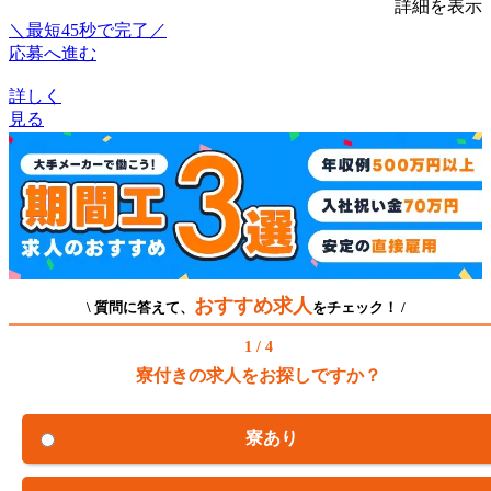
詳細を表示
＼最短45秒で完了／
応募へ進む
詳しく
見る
おすすめ求人
\ 質問に答えて、
をチェック！ /
1 / 4
寮付きの求人をお探しですか？
寮あり