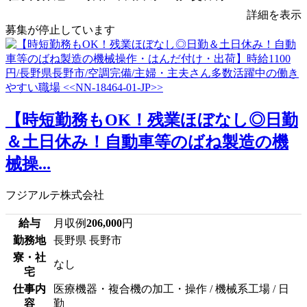
詳細を表示
募集が停止しています
【時短勤務もOK！残業ほぼなし◎日勤
＆土日休み！自動車等のばね製造の機
械操...
フジアルテ株式会社
給与
月収例
206,000
円
勤務地
長野県 長野市
寮・社
なし
宅
仕事内
医療機器・複合機の加工・操作 / 機械系工場 / 日
容
勤