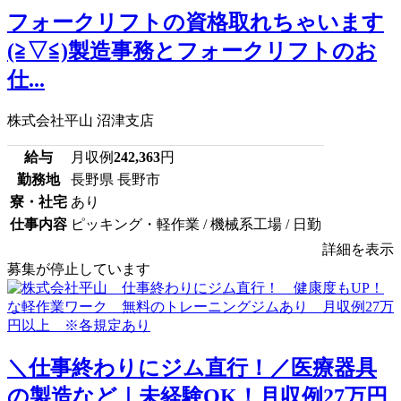
フォークリフトの資格取れちゃいます
(≧▽≦)製造事務とフォークリフトのお
仕...
株式会社平山 沼津支店
給与
月収例
242,363
円
勤務地
長野県 長野市
寮・社宅
あり
仕事内容
ピッキング・軽作業 / 機械系工場 / 日勤
詳細を表示
募集が停止しています
＼仕事終わりにジム直行！／医療器具
の製造など｜未経験OK！月収例27万円