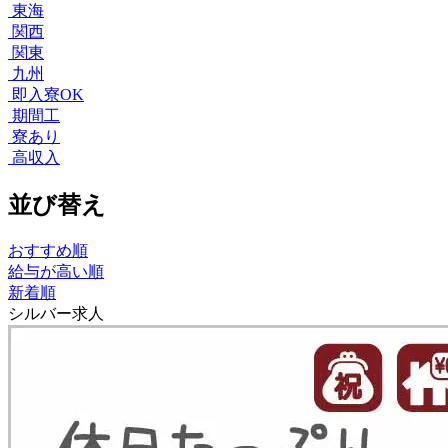
東海
関西
関東
九州
即入寮OK
期間工
寮あり
高収入
並び替え
おすすめ順
給与が高い順
新着順
シルバー求人