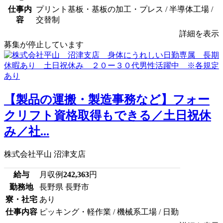
仕事内
プリント基板・基板の加工・プレス / 半導体工場 /
容
交替制
詳細を表示
募集が停止しています
【製品の運搬・製造事務など】フォー
クリフト資格取得もできる／土日祝休
み／社...
株式会社平山 沼津支店
給与
月収例
242,363
円
勤務地
長野県 長野市
寮・社宅
あり
仕事内容
ピッキング・軽作業 / 機械系工場 / 日勤