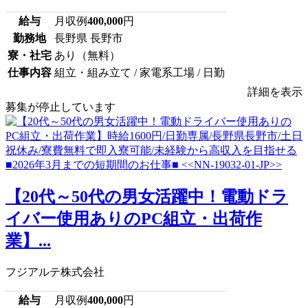
給与
月収例
400,000
円
勤務地
長野県 長野市
寮・社宅
あり（無料）
仕事内容
組立・組み立て / 家電系工場 / 日勤
詳細を表示
募集が停止しています
【20代～50代の男女活躍中！電動ドラ
イバー使用ありのPC組立・出荷作
業】...
フジアルテ株式会社
給与
月収例
400,000
円