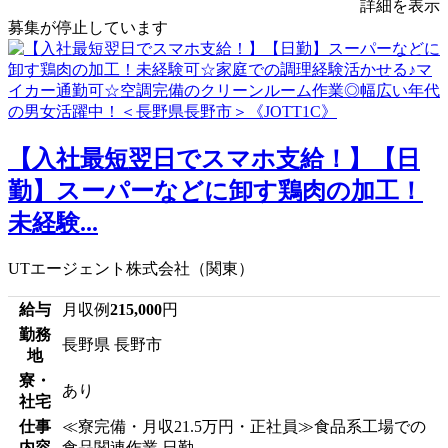
詳細を表示
募集が停止しています
【入社最短翌日でスマホ支給！】【日
勤】スーパーなどに卸す鶏肉の加工！
未経験...
UTエージェント株式会社（関東）
給与
月収例
215,000
円
勤務
長野県 長野市
地
寮・
あり
社宅
仕事
≪寮完備・月収21.5万円・正社員≫食品系工場での
内容
食品関連作業 日勤