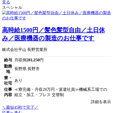
見る
スペシャル
高時給1500円／髪色髪型自由／土日休
み／医療機器の製造のお仕事です
株式会社平山 長野営業所
給与
月収例
281,250
円
勤務
長野県 長野市
地
寮・
あり
社宅
仕事
≪寮完備・月収28万円・派遣社員≫機械系工場での
内容
組立・加工・プレス 交替制
詳細を表示
＼最短45秒で完了／
応募へ進む