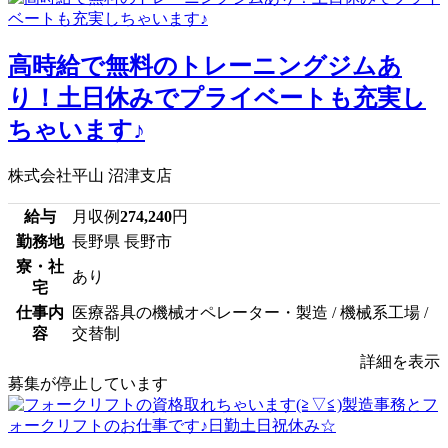
高時給で無料のトレーニングジムあ
り！土日休みでプライベートも充実し
ちゃいます♪
株式会社平山 沼津支店
給与
月収例
274,240
円
勤務地
長野県 長野市
寮・社
あり
宅
仕事内
医療器具の機械オペレーター・製造 / 機械系工場 /
容
交替制
詳細を表示
募集が停止しています