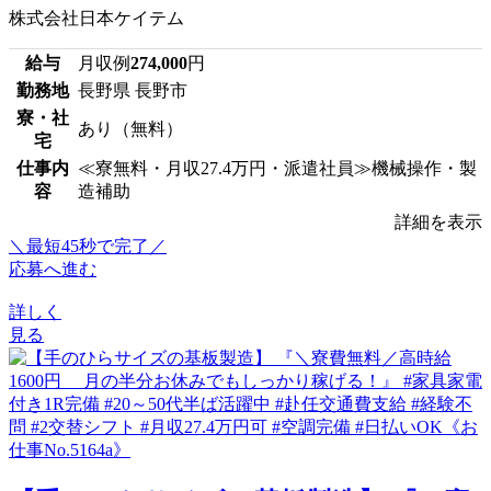
株式会社日本ケイテム
給与
月収例
274,000
円
勤務地
長野県 長野市
寮・社
あり（無料）
宅
仕事内
≪寮無料・月収27.4万円・派遣社員≫機械操作・製
容
造補助
詳細を表示
＼最短45秒で完了／
応募へ進む
詳しく
見る