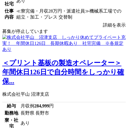
あり
社宅
仕事
≪寮完備・月収28万円・派遣社員≫機械系工場での
内容
組立・加工・プレス 交替制
詳細を表示
募集が停止しています
＜プリント基板の製造オペレーター＞
年間休日126日で自分時間をしっかり確
保...
株式会社平山 沼津支店
給与
月収例
284,999
円
勤務地
長野県 長野市
寮・社
あり
宅