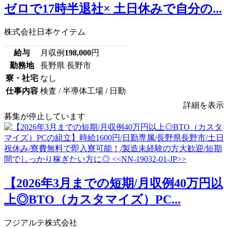
ゼロで17時半退社× 土日休みで自分の...
株式会社日本ケイテム
給与
月収例
198,000
円
勤務地
長野県 長野市
寮・社宅
なし
仕事内容
検査 / 半導体工場 / 日勤
詳細を表示
募集が停止しています
【2026年3月までの短期/月収例40万円以
上◎BTO（カスタマイズ）PC...
フジアルテ株式会社