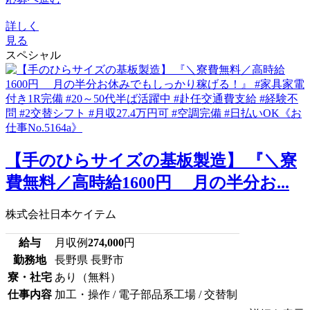
詳しく
見る
スペシャル
【手のひらサイズの基板製造】 『＼寮
費無料／高時給1600円 月の半分お...
株式会社日本ケイテム
給与
月収例
274,000
円
勤務地
長野県 長野市
寮・社宅
あり（無料）
仕事内容
加工・操作 / 電子部品系工場 / 交替制