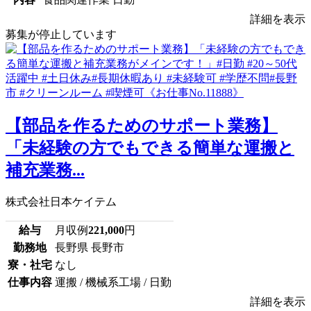
詳細を表示
募集が停止しています
【部品を作るためのサポート業務】
「未経験の方でもできる簡単な運搬と
補充業務...
株式会社日本ケイテム
給与
月収例
221,000
円
勤務地
長野県 長野市
寮・社宅
なし
仕事内容
運搬 / 機械系工場 / 日勤
詳細を表示