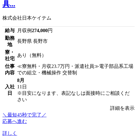
具...
株式会社日本ケイテム
給与
月収例
274,000
円
勤務
長野県 長野市
地
寮・
あり（無料）
社宅
仕事
≪寮無料・月収23.7万円・派遣社員≫電子部品系工場
内容
での組立・機械操作 交替制
8月
入社
11日
日
※目安になります、表記なしは面接時にご相談くだ
さい
詳細を表示
＼最短45秒で完了／
応募へ進む
詳しく