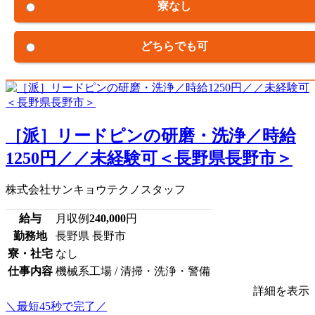
寮なし
どちらでも可
［派］リードピンの研磨・洗浄／時給
1250円／／未経験可＜長野県長野市＞
株式会社サンキョウテクノスタッフ
給与
月収例
240,000
円
勤務地
長野県 長野市
寮・社宅
なし
仕事内容
機械系工場 / 清掃・洗浄・警備
詳細を表示
＼最短45秒で完了／