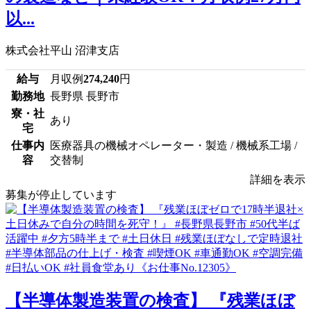
以...
株式会社平山 沼津支店
給与
月収例
274,240
円
勤務地
長野県 長野市
寮・社
あり
宅
仕事内
医療器具の機械オペレーター・製造 / 機械系工場 /
容
交替制
詳細を表示
募集が停止しています
【半導体製造装置の検査】 『残業ほぼ