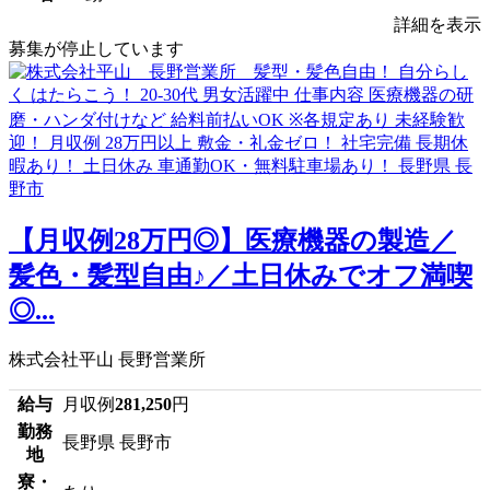
詳細を表示
募集が停止しています
【月収例28万円◎】医療機器の製造／
髪色・髪型自由♪／土日休みでオフ満喫
◎...
株式会社平山 長野営業所
給与
月収例
281,250
円
勤務
長野県 長野市
地
寮・