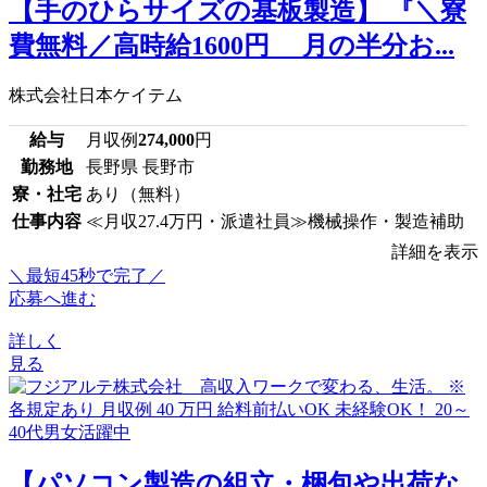
【手のひらサイズの基板製造】 『＼寮
費無料／高時給1600円 月の半分お...
株式会社日本ケイテム
給与
月収例
274,000
円
勤務地
長野県 長野市
寮・社宅
あり（無料）
仕事内容
≪月収27.4万円・派遣社員≫機械操作・製造補助
詳細を表示
＼最短45秒で完了／
応募へ進む
詳しく
見る
【パソコン製造の組立・梱包や出荷な