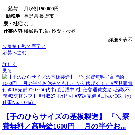
給与
月収例
190,000
円
勤務地
長野県 長野市
寮・社宅
なし
仕事内容
機械系工場 / 検査・検品
詳細を表示
＼最短45秒で完了／
応募へ進む
詳しく
見る
【手のひらサイズの基板製造】 『＼寮
費無料／高時給1600円 月の半分お...