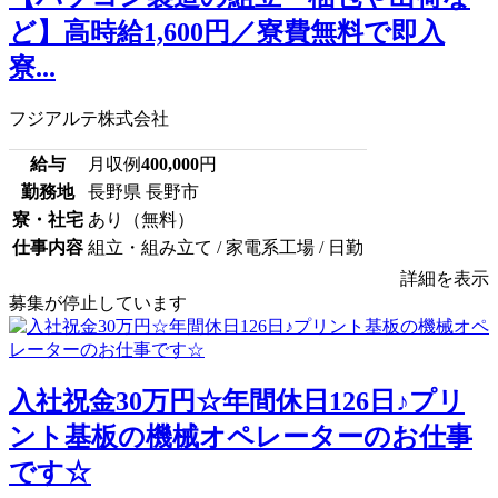
ど】高時給1,600円／寮費無料で即入
寮...
フジアルテ株式会社
給与
月収例
400,000
円
勤務地
長野県 長野市
寮・社宅
あり（無料）
仕事内容
組立・組み立て / 家電系工場 / 日勤
詳細を表示
募集が停止しています
入社祝金30万円☆年間休日126日♪プリ
ント基板の機械オペレーターのお仕事
です☆