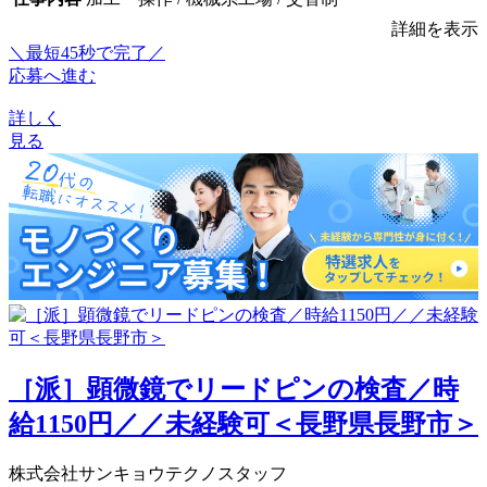
詳細を表示
＼最短45秒で完了／
応募へ進む
詳しく
見る
［派］顕微鏡でリードピンの検査／時
給1150円／／未経験可＜長野県長野市＞
株式会社サンキョウテクノスタッフ