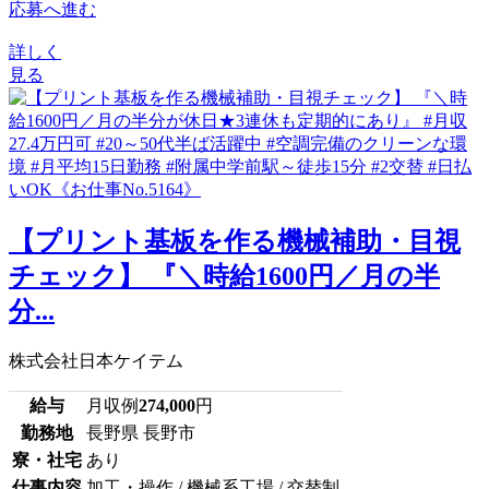
応募へ進む
詳しく
見る
【プリント基板を作る機械補助・目視
チェック】 『＼時給1600円／月の半
分...
株式会社日本ケイテム
給与
月収例
274,000
円
勤務地
長野県 長野市
寮・社宅
あり
仕事内容
加工・操作 / 機械系工場 / 交替制