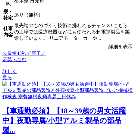
栃木県 日光市
地
寮・
あり（無料）
社宅
最先端のものづくり技術に携われるチャンス! こちら
仕事
の工場では医療機器などにも使われる超電導製品を製
内容
造しています。 リニアモーターカーや...
詳細を表示
＼最短45秒で完了／
応募へ進む
詳しく
見る
【車通勤必須】【18～39歳の男女活躍
中】夜勤専属/小型アルミ製品の部品
製...