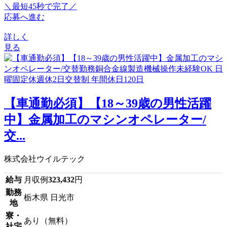
＼最短45秒で完了／
応募へ進む
詳しく
見る
【車通勤必須】【18～39歳の男性活躍
中】金属加工のマシンオペレーター/
交...
株式会社ウイルテック
給与
月収例
323,432
円
勤務
栃木県 日光市
地
寮・
あり（無料）
社宅