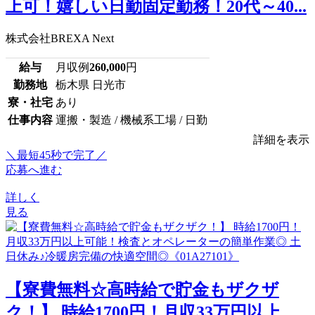
上可！嬉しい日勤固定勤務！20代～40...
株式会社BREXA Next
給与
月収例
260,000
円
勤務地
栃木県 日光市
寮・社宅
あり
仕事内容
運搬・製造 / 機械系工場 / 日勤
詳細を表示
＼最短45秒で完了／
応募へ進む
詳しく
見る
【寮費無料☆高時給で貯金もザクザ
ク！】 時給1700円！月収33万円以上