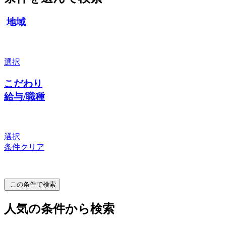
地域
選択
こだわり
給与/職種
選択
条件クリア
この条件で検索
人気の条件から検索