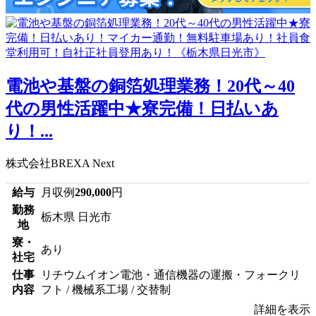
電池や基盤の銅箔処理業務！20代～40
代の男性活躍中★寮完備！日払いあ
り！...
株式会社BREXA Next
給与
月収例
290,000
円
勤務
栃木県 日光市
地
寮・
あり
社宅
仕事
リチウムイオン電池・通信機器の運搬・フォークリ
内容
フト / 機械系工場 / 交替制
詳細を表示