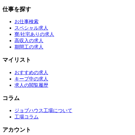
仕事を探す
お仕事検索
スペシャル求人
寮/社宅ありの求人
高収入の求人
期間工の求人
マイリスト
おすすめの求人
キープ中の求人
求人の閲覧履歴
コラム
ジョブハウス工場について
工場コラム
アカウント