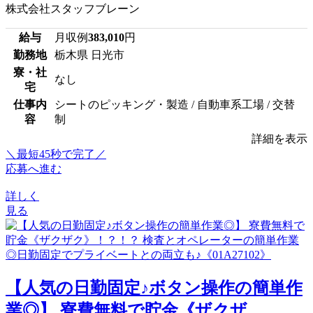
株式会社スタッフブレーン
給与
月収例
383,010
円
勤務地
栃木県 日光市
寮・社
なし
宅
仕事内
シートのピッキング・製造 / 自動車系工場 / 交替
容
制
詳細を表示
＼最短45秒で完了／
応募へ進む
詳しく
見る
【人気の日勤固定♪ボタン操作の簡単作
業◎】 寮費無料で貯金《ザクザ