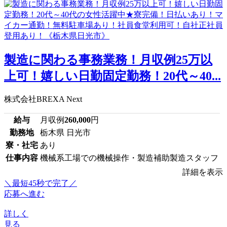
製造に関わる事務業務！月収例25万以
上可！嬉しい日勤固定勤務！20代～40...
株式会社BREXA Next
給与
月収例
260,000
円
勤務地
栃木県 日光市
寮・社宅
あり
仕事内容
機械系工場での機械操作・製造補助製造スタッフ
詳細を表示
＼最短45秒で完了／
応募へ進む
詳しく
見る