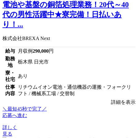
電池や基盤の銅箔処理業務！20代～40
代の男性活躍中★寮完備！日払いあ
り！...
株式会社BREXA Next
給与
月収例
290,000
円
勤務
栃木県 日光市
地
寮・
あり
社宅
仕事
リチウムイオン電池・通信機器の運搬・フォークリ
内容
フト / 機械系工場 / 交替制
詳細を表示
＼最短45秒で完了／
応募へ進む
詳しく
見る