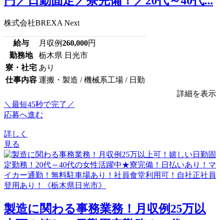
円／日勤固定／寮完備！／20代～40代...
株式会社BREXA Next
給与
月収例
260,000
円
勤務地
栃木県 日光市
寮・社宅
あり
仕事内容
運搬・製造 / 機械系工場 / 日勤
詳細を表示
＼最短45秒で完了／
応募へ進む
詳しく
見る
製造に関わる事務業務！月収例25万以