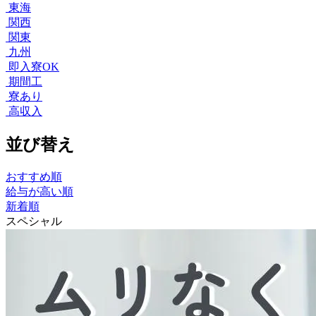
東海
関西
関東
九州
即入寮OK
期間工
寮あり
高収入
並び替え
おすすめ順
給与が高い順
新着順
スペシャル