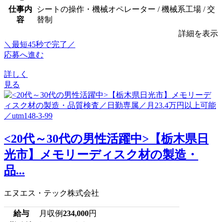
仕事内
シートの操作・機械オペレーター / 機械系工場 / 交
容
替制
詳細を表示
＼最短45秒で完了／
応募へ進む
詳しく
見る
<20代～30代の男性活躍中>【栃木県日
光市】メモリーディスク材の製造・
品...
エヌエス・テック株式会社
給与
月収例
234,000
円