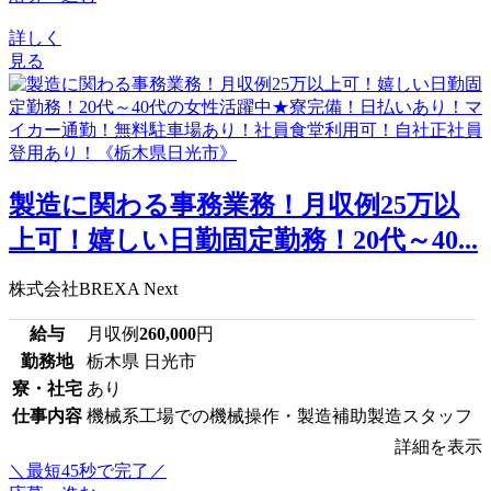
詳しく
見る
製造に関わる事務業務！月収例25万以
上可！嬉しい日勤固定勤務！20代～40...
株式会社BREXA Next
給与
月収例
260,000
円
勤務地
栃木県 日光市
寮・社宅
あり
仕事内容
機械系工場での機械操作・製造補助製造スタッフ
詳細を表示
＼最短45秒で完了／