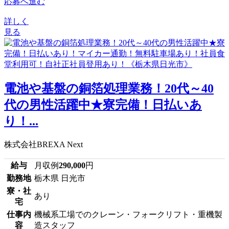
応募へ進む
詳しく
見る
電池や基盤の銅箔処理業務！20代～40
代の男性活躍中★寮完備！日払いあ
り！...
株式会社BREXA Next
給与
月収例
290,000
円
勤務地
栃木県 日光市
寮・社
あり
宅
仕事内
機械系工場でのクレーン・フォークリフト・重機製
容
造スタッフ