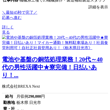
仕事内容
機械系工場での機械操作・製造補助製造スタッフ
詳細を表示
＼最短45秒で完了／
応募へ進む
詳しく
見る
電池や基盤の銅箔処理業務！20代～40
代の男性活躍中★寮完備！日払いあ
り！...
株式会社BREXA Next
給与
月収例
290,000
円
勤務地
栃木県 日光市
寮・社