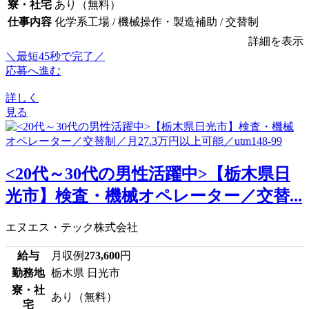
寮・社宅
あり（無料）
仕事内容
化学系工場 / 機械操作・製造補助 / 交替制
詳細を表示
＼最短45秒で完了／
応募へ進む
詳しく
見る
<20代～30代の男性活躍中>【栃木県日
光市】検査・機械オペレーター／交替...
エヌエス・テック株式会社
給与
月収例
273,600
円
勤務地
栃木県 日光市
寮・社
あり（無料）
宅