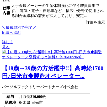
大手金属メーカーの生産体制強化に伴う増員募集で
仕事
す。 電気・電子・自動車など、幅広い分野で使用され
内容
る銅合金線材の需要が拡大しており、安定...
詳細を表示
＼最短45秒で完了／
応募へ進む
詳しく
見る
【18歳～39歳の方活躍中!!】高時給1700
円♪日光市◆製造オペレーター...
パーソルファクトリーパートナーズ株式会社
給与
月収例
310,000
円
勤務地
栃木県 日光市