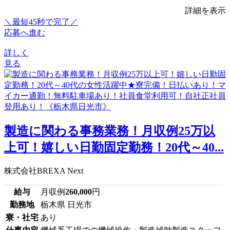
詳細を表示
＼最短45秒で完了／
応募へ進む
詳しく
見る
製造に関わる事務業務！月収例25万以
上可！嬉しい日勤固定勤務！20代～40...
株式会社BREXA Next
給与
月収例
260,000
円
勤務地
栃木県 日光市
寮・社宅
あり