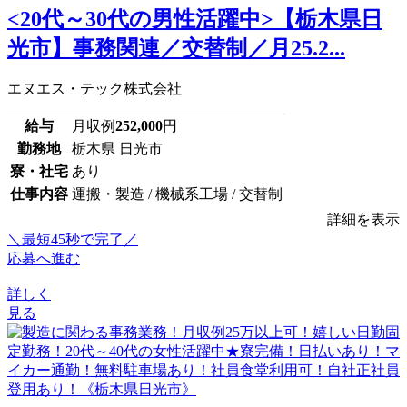
<20代～30代の男性活躍中>【栃木県日
光市】事務関連／交替制／月25.2...
エヌエス・テック株式会社
給与
月収例
252,000
円
勤務地
栃木県 日光市
寮・社宅
あり
仕事内容
運搬・製造 / 機械系工場 / 交替制
詳細を表示
＼最短45秒で完了／
応募へ進む
詳しく
見る