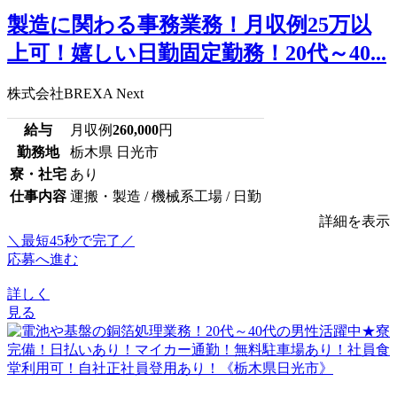
製造に関わる事務業務！月収例25万以
上可！嬉しい日勤固定勤務！20代～40...
株式会社BREXA Next
給与
月収例
260,000
円
勤務地
栃木県 日光市
寮・社宅
あり
仕事内容
運搬・製造 / 機械系工場 / 日勤
詳細を表示
＼最短45秒で完了／
応募へ進む
詳しく
見る