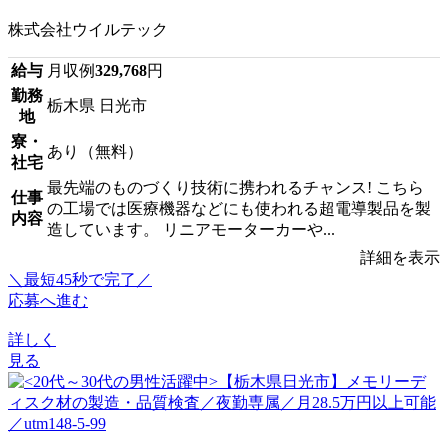
株式会社ウイルテック
給与
月収例
329,768
円
勤務
栃木県 日光市
地
寮・
あり（無料）
社宅
最先端のものづくり技術に携われるチャンス! こちら
仕事
の工場では医療機器などにも使われる超電導製品を製
内容
造しています。 リニアモーターカーや...
詳細を表示
＼最短45秒で完了／
応募へ進む
詳しく
見る