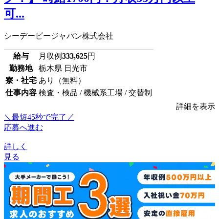
可...
シーデーピージャパン株式会社
給与
月収例
333,625
円
勤務地
栃木県 日光市
寮・社宅
あり（無料）
仕事内容
検査・検品 / 機械系工場 / 交替制
詳細を表示
＼最短45秒で完了／
応募へ進む
詳しく
見る