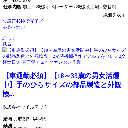
仕事内容
加工・機械オペレーター / 機械系工場 / 交替制
詳細を表示
＼最短45秒で完了／
応募へ進む
詳しく
見る
【車通勤必須】【18～39歳の男女活躍
中】手のひらサイズの部品製造と外観
検...
株式会社ウイルテック
給与
月収例
323,432
円
勤務