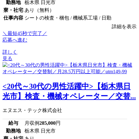
勤務地
栃木県 日光市
寮・社宅
あり（無料）
仕事内容
シートの検査・梱包 / 機械系工場 / 日勤
詳細を表示
＼最短45秒で完了／
応募へ進む
詳しく
見る
<20代～30代の男性活躍中>【栃木県日
光市】検査・機械オペレーター／交替...
エヌエス・テック株式会社
給与
月収例
285,000
円
勤務地
栃木県 日光市
寮・社宅
あり