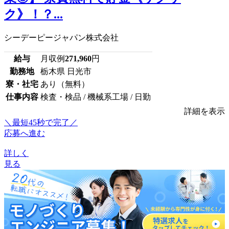
ク》！？...
シーデーピージャパン株式会社
給与
月収例
271,960
円
勤務地
栃木県 日光市
寮・社宅
あり（無料）
仕事内容
検査・検品 / 機械系工場 / 日勤
詳細を表示
＼最短45秒で完了／
応募へ進む
詳しく
見る