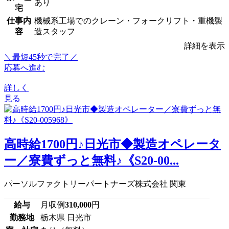
あり
宅
仕事内
機械系工場でのクレーン・フォークリフト・重機製
容
造スタッフ
詳細を表示
＼最短45秒で完了／
応募へ進む
詳しく
見る
高時給1700円♪日光市◆製造オペレータ
ー／寮費ずっと無料♪《S20-00...
パーソルファクトリーパートナーズ株式会社 関東
給与
月収例
310,000
円
勤務地
栃木県 日光市