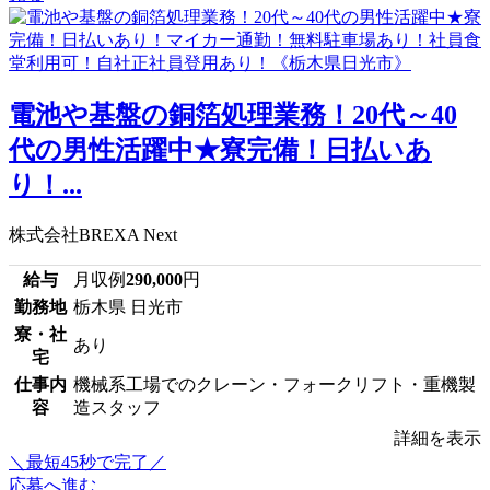
電池や基盤の銅箔処理業務！20代～40
代の男性活躍中★寮完備！日払いあ
り！...
株式会社BREXA Next
給与
月収例
290,000
円
勤務地
栃木県 日光市
寮・社
あり
宅
仕事内
機械系工場でのクレーン・フォークリフト・重機製
容
造スタッフ
詳細を表示
＼最短45秒で完了／
応募へ進む