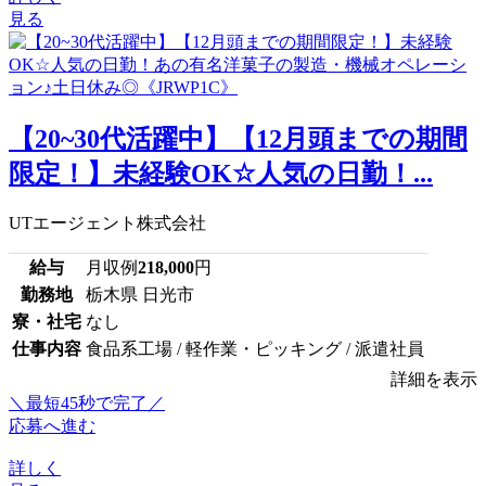
見る
【20~30代活躍中】【12月頭までの期間
限定！】未経験OK☆人気の日勤！...
UTエージェント株式会社
給与
月収例
218,000
円
勤務地
栃木県 日光市
寮・社宅
なし
仕事内容
食品系工場 / 軽作業・ピッキング / 派遣社員
詳細を表示
＼最短45秒で完了／
応募へ進む
詳しく