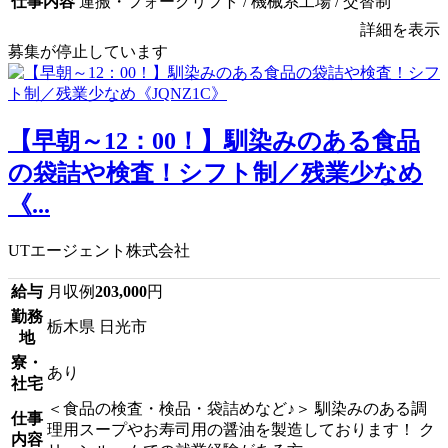
仕事内容
運搬・フォークリフト / 機械系工場 / 交替制
詳細を表示
募集が停止しています
【早朝～12：00！】馴染みのある食品
の袋詰や検査！シフト制／残業少なめ
《...
UTエージェント株式会社
給与
月収例
203,000
円
勤務
栃木県 日光市
地
寮・
あり
社宅
＜食品の検査・検品・袋詰めなど♪＞ 馴染みのある調
仕事
理用スープやお寿司用の醤油を製造しております！ ク
内容