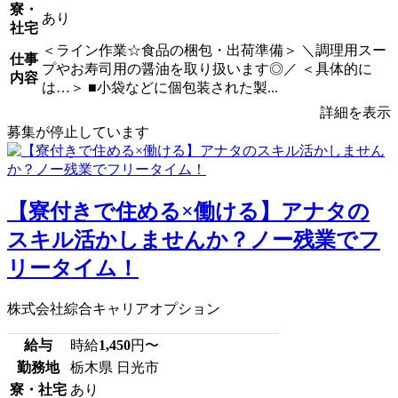
寮・
あり
社宅
＜ライン作業☆食品の梱包・出荷準備＞ ＼調理用スー
仕事
プやお寿司用の醤油を取り扱います◎／ ＜具体的に
内容
は…＞ ■小袋などに個包装された製...
詳細を表示
募集が停止しています
【寮付きで住める×働ける】アナタの
スキル活かしませんか？ノー残業でフ
リータイム！
株式会社綜合キャリアオプション
給与
時給
1,450
円〜
勤務地
栃木県 日光市
寮・社宅
あり