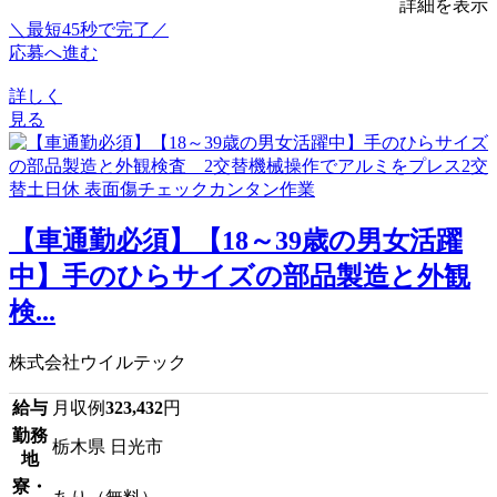
詳細を表示
＼最短45秒で完了／
応募へ進む
詳しく
見る
【車通勤必須】【18～39歳の男女活躍
中】手のひらサイズの部品製造と外観
検...
株式会社ウイルテック
給与
月収例
323,432
円
勤務
栃木県 日光市
地
寮・