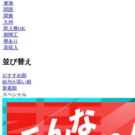
東海
関西
関東
九州
即入寮OK
期間工
寮あり
高収入
並び替え
おすすめ順
給与が高い順
新着順
スペシャル