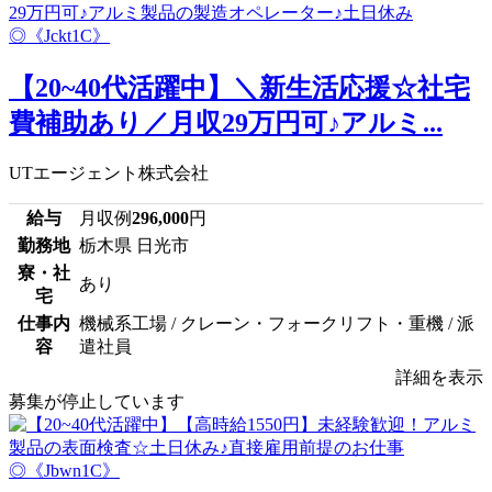
【20~40代活躍中】＼新生活応援☆社宅
費補助あり／月収29万円可♪アルミ...
UTエージェント株式会社
給与
月収例
296,000
円
勤務地
栃木県 日光市
寮・社
あり
宅
仕事内
機械系工場 / クレーン・フォークリフト・重機 / 派
容
遣社員
詳細を表示
募集が停止しています