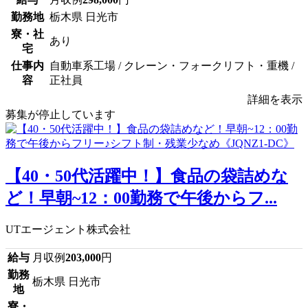
勤務地
栃木県 日光市
寮・社
あり
宅
仕事内
自動車系工場 / クレーン・フォークリフト・重機 /
容
正社員
詳細を表示
募集が停止しています
【40・50代活躍中！】食品の袋詰めな
ど！早朝~12：00勤務で午後からフ...
UTエージェント株式会社
給与
月収例
203,000
円
勤務
栃木県 日光市
地
寮・