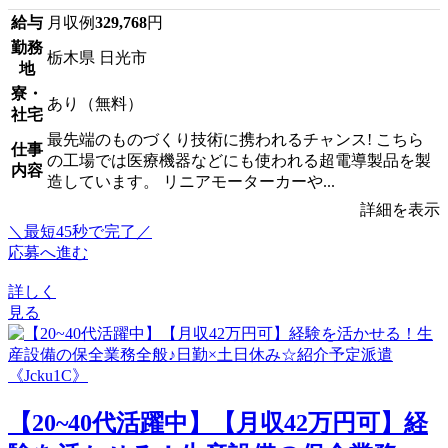
給与
月収例
329,768
円
勤務
栃木県 日光市
地
寮・
あり（無料）
社宅
最先端のものづくり技術に携われるチャンス! こちら
仕事
の工場では医療機器などにも使われる超電導製品を製
内容
造しています。 リニアモーターカーや...
詳細を表示
＼最短45秒で完了／
応募へ進む
詳しく
見る
【20~40代活躍中】【月収42万円可】経