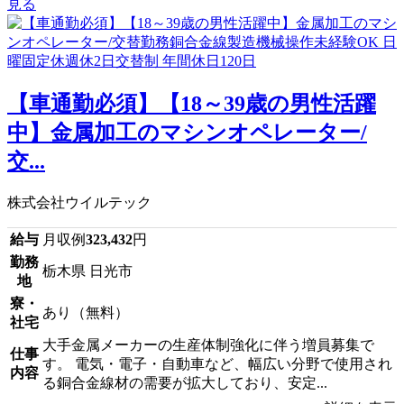
見る
【車通勤必須】【18～39歳の男性活躍
中】金属加工のマシンオペレーター/
交...
株式会社ウイルテック
給与
月収例
323,432
円
勤務
栃木県 日光市
地
寮・
あり（無料）
社宅
大手金属メーカーの生産体制強化に伴う増員募集で
仕事
す。 電気・電子・自動車など、幅広い分野で使用され
内容
る銅合金線材の需要が拡大しており、安定...