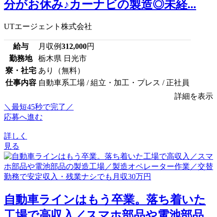
分がお休み♪カーナビの製造◎未経...
UTエージェント株式会社
給与
月収例
312,000
円
勤務地
栃木県 日光市
寮・社宅
あり（無料）
仕事内容
自動車系工場 / 組立・加工・プレス / 正社員
詳細を表示
＼最短45秒で完了／
応募へ進む
詳しく
見る
自動車ラインはもう卒業。落ち着いた
工場で高収入／スマホ部品や電池部品