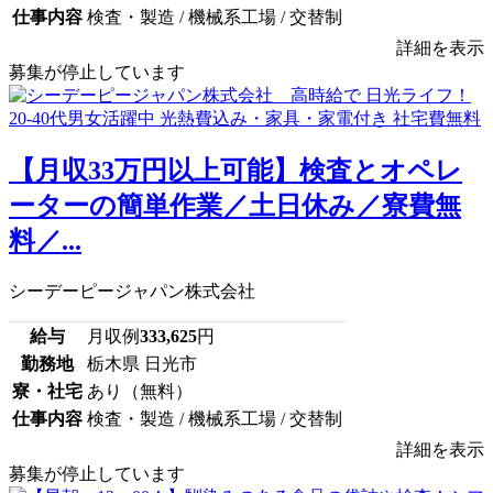
仕事内容
検査・製造 / 機械系工場 / 交替制
詳細を表示
募集が停止しています
【月収33万円以上可能】検査とオペレ
ーターの簡単作業／土日休み／寮費無
料／...
シーデーピージャパン株式会社
給与
月収例
333,625
円
勤務地
栃木県 日光市
寮・社宅
あり（無料）
仕事内容
検査・製造 / 機械系工場 / 交替制
詳細を表示
募集が停止しています