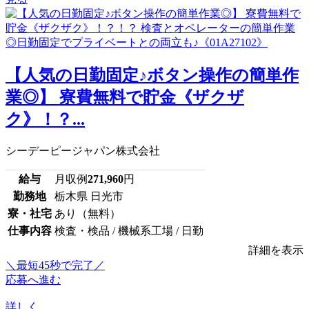
【人気の日勤固定♪ボタン操作の簡単作
業◎】 寮費無料で貯金《ザクザ
ク》！？...
シーデーピージャパン株式会社
給与
月収例
271,960
円
勤務地
栃木県 日光市
寮・社宅
あり（無料）
仕事内容
検査・検品 / 機械系工場 / 日勤
詳細を表示
＼最短45秒で完了／
応募へ進む
詳しく