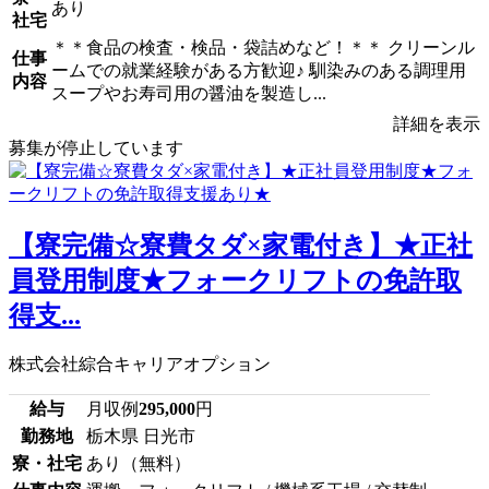
あり
社宅
＊＊食品の検査・検品・袋詰めなど！＊＊ クリーンル
仕事
ームでの就業経験がある方歓迎♪ 馴染みのある調理用
内容
スープやお寿司用の醤油を製造し...
詳細を表示
募集が停止しています
【寮完備☆寮費タダ×家電付き】★正社
員登用制度★フォークリフトの免許取
得支...
株式会社綜合キャリアオプション
給与
月収例
295,000
円
勤務地
栃木県 日光市
寮・社宅
あり（無料）