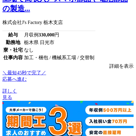
の製造...
株式会社J's Factory 栃木支店
給与
月収例
330,000
円
勤務地
栃木県 日光市
寮・社宅
なし
仕事内容
加工・梱包 / 機械系工場 / 交替制
詳細を表示
＼最短45秒で完了／
応募へ進む
詳しく
見る