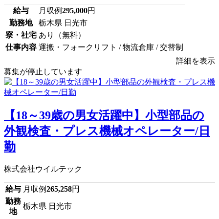
給与
月収例
295,000
円
勤務地
栃木県 日光市
寮・社宅
あり（無料）
仕事内容
運搬・フォークリフト / 物流倉庫 / 交替制
詳細を表示
募集が停止しています
【18～39歳の男女活躍中】小型部品の
外観検査・プレス機械オペレーター/日
勤
株式会社ウイルテック
給与
月収例
265,258
円
勤務
栃木県 日光市
地