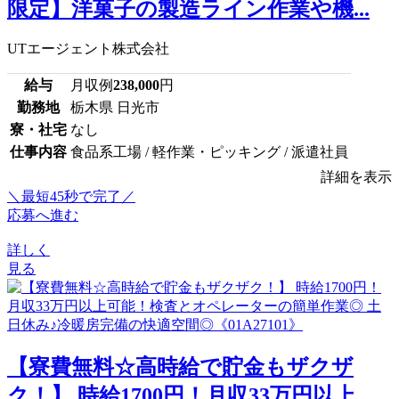
限定】洋菓子の製造ライン作業や機...
UTエージェント株式会社
給与
月収例
238,000
円
勤務地
栃木県 日光市
寮・社宅
なし
仕事内容
食品系工場 / 軽作業・ピッキング / 派遣社員
詳細を表示
＼最短45秒で完了／
応募へ進む
詳しく
見る
【寮費無料☆高時給で貯金もザクザ
ク！】 時給1700円！月収33万円以上