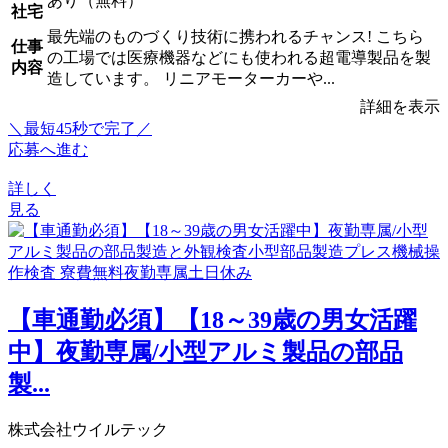
あり（無料）
社宅
最先端のものづくり技術に携われるチャンス! こちら
仕事
の工場では医療機器などにも使われる超電導製品を製
内容
造しています。 リニアモーターカーや...
詳細を表示
＼最短45秒で完了／
応募へ進む
詳しく
見る
【車通勤必須】【18～39歳の男女活躍
中】夜勤専属/小型アルミ製品の部品
製...
株式会社ウイルテック