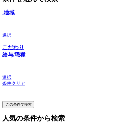
地域
選択
こだわり
給与/職種
選択
条件クリア
この条件で検索
人気の条件から検索