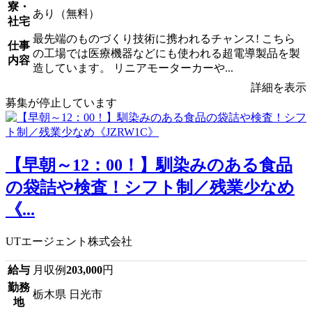
寮・
あり（無料）
社宅
最先端のものづくり技術に携われるチャンス! こちら
仕事
の工場では医療機器などにも使われる超電導製品を製
内容
造しています。 リニアモーターカーや...
詳細を表示
募集が停止しています
【早朝～12：00！】馴染みのある食品
の袋詰や検査！シフト制／残業少なめ
《...
UTエージェント株式会社
給与
月収例
203,000
円
勤務
栃木県 日光市
地