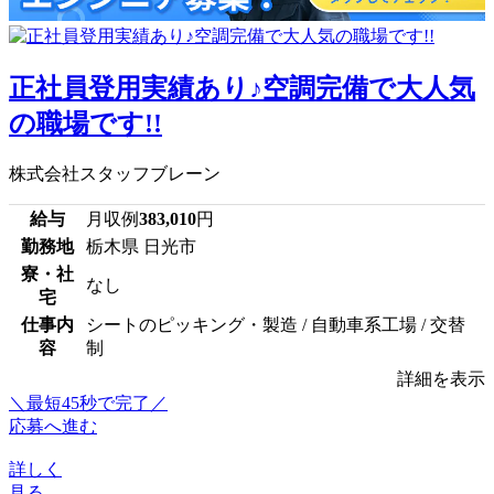
正社員登用実績あり♪空調完備で大人気
の職場です!!
株式会社スタッフブレーン
給与
月収例
383,010
円
勤務地
栃木県 日光市
寮・社
なし
宅
仕事内
シートのピッキング・製造 / 自動車系工場 / 交替
容
制
詳細を表示
＼最短45秒で完了／
応募へ進む
詳しく
見る