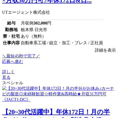
×月収30万円可♪年休172日&日...
UTエージェント株式会社
給与
月収例
302,000
円
勤務地
栃木県 日光市
寮・社宅
あり（無料）
仕事内容
自動車系工場 / 組立・加工・プレス / 正社員
詳細を表示
＼最短45秒で完了／
応募へ進む
詳しく
見る
スペシャル
【20~30代活躍中】年休172日！月の半