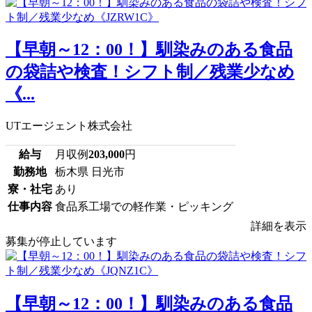
【早朝～12：00！】馴染みのある食品
の袋詰や検査！シフト制／残業少なめ
《...
UTエージェント株式会社
給与
月収例
203,000
円
勤務地
栃木県 日光市
寮・社宅
あり
仕事内容
食品系工場での軽作業・ピッキング
詳細を表示
募集が停止しています
【早朝～12：00！】馴染みのある食品