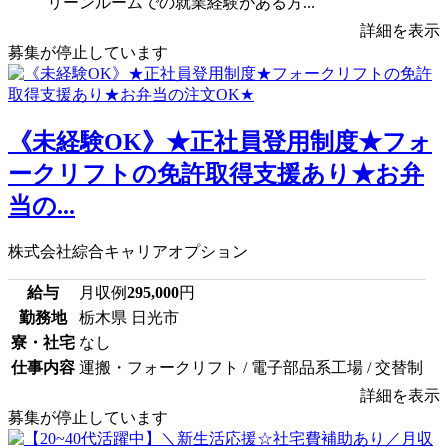
リーンルームでの就業経験がある方...
詳細を表示
募集が停止しています
《未経験OK》★正社員登用制度★フォ
ークリフトの免許取得支援あり★お弁
当の...
株式会社綜合キャリアオプション
給与
月収例
295,000
円
勤務地
栃木県 日光市
寮・社宅
なし
仕事内容
運搬・フォークリフト / 電子部品系工場 / 交替制
詳細を表示
募集が停止しています