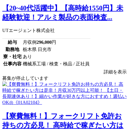
【20~40代活躍中】【高時給1550円】未
経験歓迎！アルミ製品の表面検査...
UTエージェント株式会社
給与
月収例
296,000
円
勤務地
栃木県 日光市
寮・社宅
あり
仕事内容
機械系工場 / 検査・検品 / 正社員
詳細を表示
募集が停止しています
【寮費無料！】フォークリフト免許お
持ちの方必見！ 高時給で稼ぎたい方は