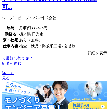
可...
シーデーピージャパン株式会社
給与
月収例
333,625
円
勤務地
栃木県 日光市
寮・社宅
あり（無料）
仕事内容
検査・検品 / 機械系工場 / 交替制
詳細を表示
＼最短45秒で完了／
応募へ進む
詳しく
見る