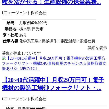
験を活かせる！生産設備の保全業務...
UTエージェント株式会社
給与
月収例
420,000
円
勤務地
栃木県 日光市
寮・社宅
あり
仕事内容
化学系工場 / 機械操作・製造補助 / 派遣社員
詳細を表示
募集が停止しています
【20~40代活躍中】月収29万円可！電子
機材の製造工場◎フォークリフト・...
UTエージェント株式会社
給与
月収例
298,000
円