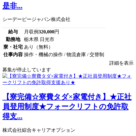
是非...
シーデーピージャパン株式会社
給与
月収例
320,000
円
勤務地
栃木県 日光市
寮・社宅
あり（無料）
仕事内容
操作・機械の操作 / 物流倉庫 / 交替制
詳細を表示
募集が停止しています
【寮完備☆寮費タダ×家電付き】★正社
員登用制度★フォークリフトの免許取
得支...
株式会社綜合キャリアオプション