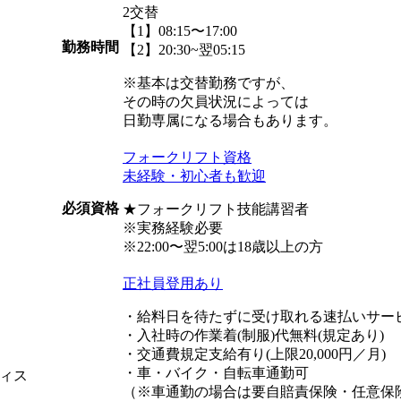
2交替
【1】08:15〜17:00
勤務時間
【2】20:30~翌05:15
※基本は交替勤務ですが、
その時の欠員状況によっては
日勤専属になる場合もあります。
フォークリフト資格
未経験・初心者も歓迎
必須資格
★フォークリフト技能講習者
※実務経験必要
※22:00〜翌5:00は18歳以上の方
正社員登用あり
・給料日を待たずに受け取れる速払いサー
・入社時の作業着(制服)代無料(規定あり)
・交通費規定支給有り(上限20,000円／月)
・車・バイク・自転車通勤可
ィス
（※車通勤の場合は要自賠責保険・任意保