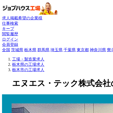
求人掲載希望の企業様
仕事検索
キープ
閲覧履歴
ログイン
会員登録
全国
茨城県
栃木県
群馬県
埼玉県
千葉県
東京都
神奈川県
寮
工場・製造業求人
栃木県の工場求人
栃木市の工場求人
エヌエス・テック株式会社の工