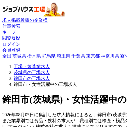
求人掲載希望の企業様
仕事検索
キープ
閲覧履歴
ログイン
会員登録
全国
茨城県
栃木県
群馬県
埼玉県
千葉県
東京都
神奈川県
寮
工場・製造業求人
茨城県の工場求人
鉾田市の工場求人
鉾田市・女性活躍中の工場求人
鉾田市(茨城県)・女性活躍中の
2026年08月05日に集計した求人情報によると、鉾田市(茨城県
また業界別では食品・飲料の求人が、職種別では検査・検品
UTエージェント株式会社の求人も掲載されておりますので