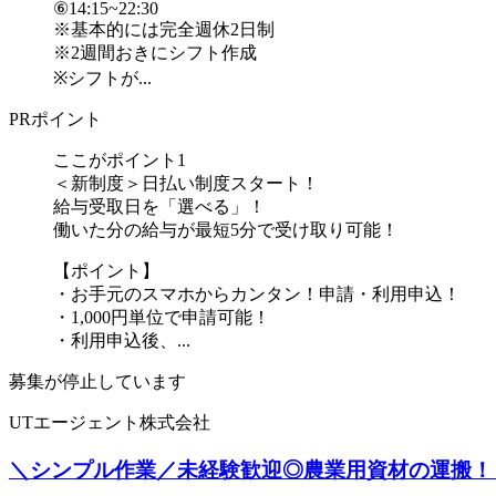
⑥14:15~22:30
※基本的には完全週休2日制
※2週間おきにシフト作成
※シフトが...
PRポイント
ここがポイント1
＜新制度＞日払い制度スタート！
給与受取日を「選べる」！
働いた分の給与が最短5分で受け取り可能！
【ポイント】
・お手元のスマホからカンタン！申請・利用申込！
・1,000円単位で申請可能！
・利用申込後、...
募集が停止しています
UTエージェント株式会社
＼シンプル作業／未経験歓迎◎農業用資材の運搬！日