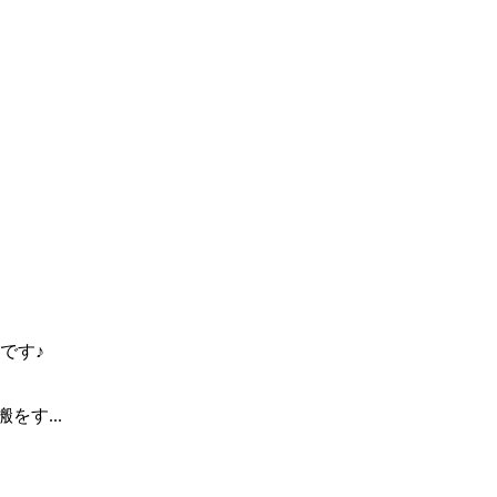
です♪
す...