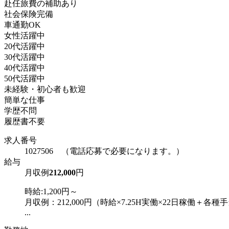
赴任旅費の補助あり
社会保険完備
車通勤OK
女性活躍中
20代活躍中
30代活躍中
40代活躍中
50代活躍中
未経験・初心者も歓迎
簡単な仕事
学歴不問
履歴書不要
求人番号
1027506 （電話応募で必要になります。）
給与
月収例
212,000
円
時給:1,200円～
月収例：212,000円（時給×7.25H実働×22日稼働＋各種
...