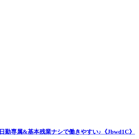
勤専属&基本残業ナシで働きやすい♪《Jbwd1C》