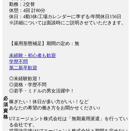
勤務：2交替
休憩：4回 計80分
休日：4勤3休/工場カレンダーに準ずる/年間休日156日
※詳細については面談時にご説明させていただきます。
【雇用形態補足】期間の定め：無
未経験・初心者も歓迎
学歴不問
第二新卒歓迎
◎未経験歓迎！
◎資格・学歴不問
◎若手・ミドルの男女活躍中！
必
稼ぎたい！休日が多い方がいい！など
須
あなたの希望の働き方をお聞かせください♪
資
格
UTエージェント株式会社は「無期雇用派遣」を行ってい
る会社です。
採用決定後はUTエージェント株式会社と期間を定めない