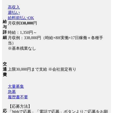
高収入
週払い
給料前払いOK
給
月収例
338,000
円
与
詳
時給：1,350円～
細
月収例：338,000円（時給×8H実働×17日稼働＋各種手
当）
※基本残業なし
交
上限30,000円まで支給 ※会社規定有り
通
費
大量募集
急募
履歴書不要
【応募方法】
応
「Webで応募」「電話で応募」ボタンよりご応募をお願