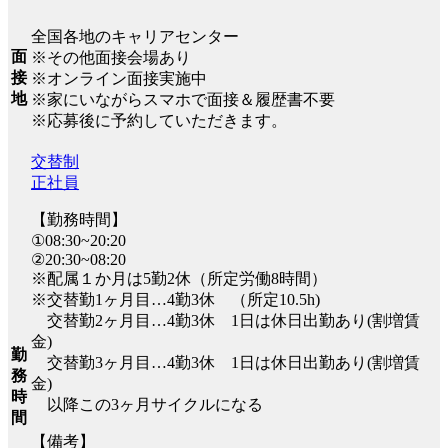
全国各地のキャリアセンター
面
※その他面接会場あり
接
※オンライン面接実施中
地
※家にいながらスマホで面接＆履歴書不要
※応募後に予約していただきます。
交替制
正社員
【勤務時間】
①08:30~20:20
②20:30~08:20
※配属１か月は5勤2休（所定労働8時間）
※交替勤1ヶ月目…4勤3休 （所定10.5h)
交替勤2ヶ月目…4勤3休 1日は休日出勤あり(割増賃
金)
勤
交替勤3ヶ月目…4勤3休 1日は休日出勤あり(割増賃
務
金)
時
以降この3ヶ月サイクルになる
間
【備考】