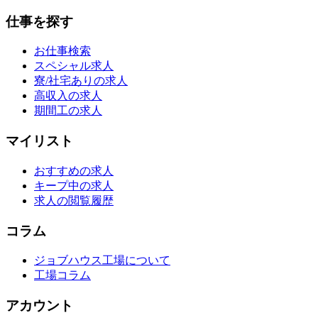
仕事を探す
お仕事検索
スペシャル求人
寮/社宅ありの求人
高収入の求人
期間工の求人
マイリスト
おすすめの求人
キープ中の求人
求人の閲覧履歴
コラム
ジョブハウス工場について
工場コラム
アカウント