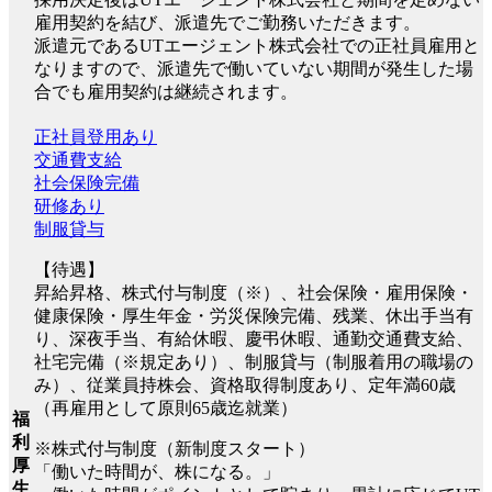
雇用契約を結び、派遣先でご勤務いただきます。
派遣元であるUTエージェント株式会社での正社員雇用と
なりますので、派遣先で働いていない期間が発生した場
合でも雇用契約は継続されます。
正社員登用あり
交通費支給
社会保険完備
研修あり
制服貸与
【待遇】
昇給昇格、株式付与制度（※）、社会保険・雇用保険・
健康保険・厚生年金・労災保険完備、残業、休出手当有
り、深夜手当、有給休暇、慶弔休暇、通勤交通費支給、
社宅完備（※規定あり）、制服貸与（制服着用の職場の
み）、従業員持株会、資格取得制度あり、定年満60歳
（再雇用として原則65歳迄就業）
福
利
※株式付与制度（新制度スタート）
厚
「働いた時間が、株になる。」
生