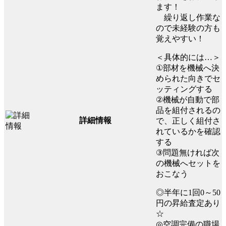
ます！
繰り返し作業な
ので未経験の方も
覚えやすい！
＜具体的には…＞
①部材を機械へ決
められた向きでセ
ッティングする
②機械が自動で部
品を組付されるの
詳細情報
で、正しく組付さ
れているかを確認
する
③問題無ければ次
の機械へセットを
おこなう
◎半年に1回0～50
円の昇給査定あり
☆
◎空調完備の職場