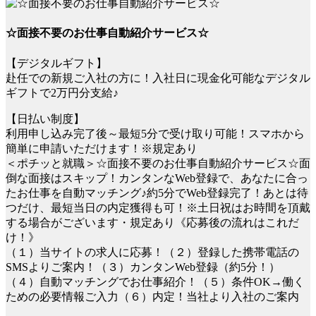
☆面接不要のお仕事自動紹介サービス☆
【デジタルギフト】
赴任での新規ご入社の方に！入社日に現金化可能なデジタル
ギフトで2万円分支給♪
【日払い制度】
利用申し込み完了後～最短5分で受け取り可能！スマホから
簡単に申請いただけます！※規定あり
＜ポチッと就職＞☆面接不要のお仕事自動紹介サービス☆面
倒な面接はスキップ！カンタンなWeb登録で、あなたに合っ
たお仕事を自動マッチング♪約5分でWeb登録完了！あとは待
つだけ、最短当日の内定獲得も可！※土日祝はお時間を頂戴
する場合がございます・規定あり《応募後の流れはこれだ
け！》
（１）当サイトの求人に応募！（２）登録した携帯電話の
SMSよりご案内！（３）カンタンWeb登録（約5分！）
（４）自動マッチングでお仕事紹介！（５）条件OK→働く
ための必要情報ご入力（６）内定！当社より入社のご案内