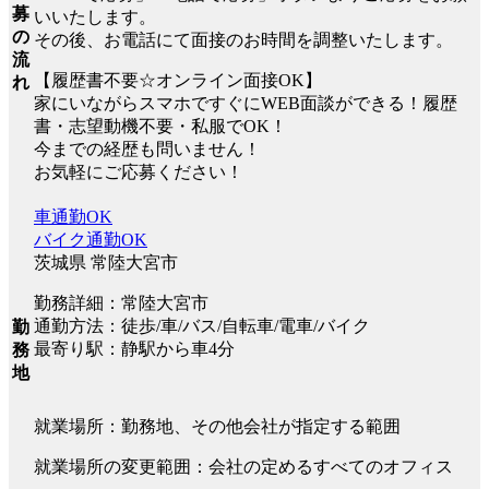
募
いいたします。
の
その後、お電話にて面接のお時間を調整いたします。
流
【履歴書不要☆オンライン面接OK】
れ
家にいながらスマホですぐにWEB面談ができる！履歴
書・志望動機不要・私服でOK！
今までの経歴も問いません！
お気軽にご応募ください！
車通勤OK
バイク通勤OK
茨城県 常陸大宮市
勤務詳細：常陸大宮市
通勤方法：徒歩/車/バス/自転車/電車/バイク
勤
最寄り駅：静駅から車4分
務
地
就業場所：勤務地、その他会社が指定する範囲
就業場所の変更範囲：会社の定めるすべてのオフィス