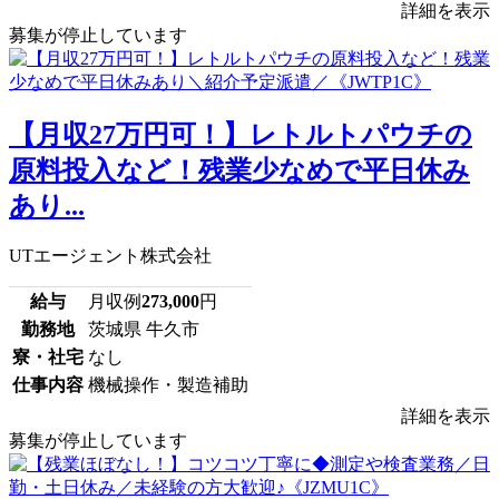
詳細を表示
募集が停止しています
【月収27万円可！】レトルトパウチの
原料投入など！残業少なめで平日休み
あり...
UTエージェント株式会社
給与
月収例
273,000
円
勤務地
茨城県 牛久市
寮・社宅
なし
仕事内容
機械操作・製造補助
詳細を表示
募集が停止しています