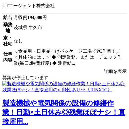
UTエージェント株式会社
給与
月収例
194,000
円
勤務
茨城県 牛久市
地
寮・
なし
社宅
＼食品用・日用品向けパッケージ工場でPC作業！／
仕事
＜具体的には…＞ ◆ 測定業務、または、チェック作
内容
業(毎日2時間程度) ◆ 測定結...
詳細を表示
募集が停止しています
製造機械や電気関係の設備の修繕作
業！日勤×土日休み◎残業ほぼナシ！直
接雇用...