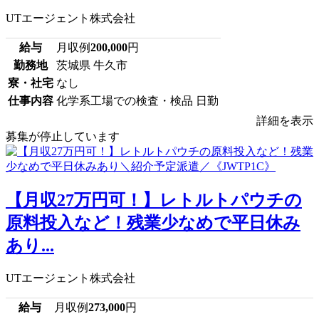
UTエージェント株式会社
給与
月収例
200,000
円
勤務地
茨城県 牛久市
寮・社宅
なし
仕事内容
化学系工場での検査・検品 日勤
詳細を表示
募集が停止しています
【月収27万円可！】レトルトパウチの
原料投入など！残業少なめで平日休み
あり...
UTエージェント株式会社
給与
月収例
273,000
円