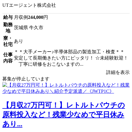
UTエージェント株式会社
給与
月収例
244,000
円
勤務
茨城県 牛久市
地
寮・
あり
社宅
＊＊大手メーカー♪半導体部品の製造加工・検査＊＊
仕事
安定して長期働きたい方にピッタリ！ ☆未経験歓迎！
内容
丁寧に研修をおこないますの...
詳細を表示
募集が停止しています
【月収27万円可！】レトルトパウチの
原料投入など！残業少なめで平日休み
あり...