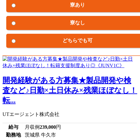
寮あり
寮なし
どちらでも可
開発経験がある方募集★製品開発や検
査など♪日勤×土日休み×残業ほぼなし！
転...
UTエージェント株式会社
給与
月収例
239,000
円
勤務地
茨城県 牛久市