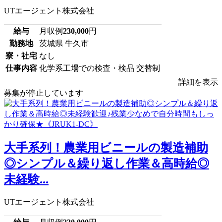
UTエージェント株式会社
給与
月収例
230,000
円
勤務地
茨城県 牛久市
寮・社宅
なし
仕事内容
化学系工場での検査・検品 交替制
詳細を表示
募集が停止しています
大手系列！農業用ビニールの製造補助
◎シンプル＆繰り返し作業＆高時給◎
未経験...
UTエージェント株式会社