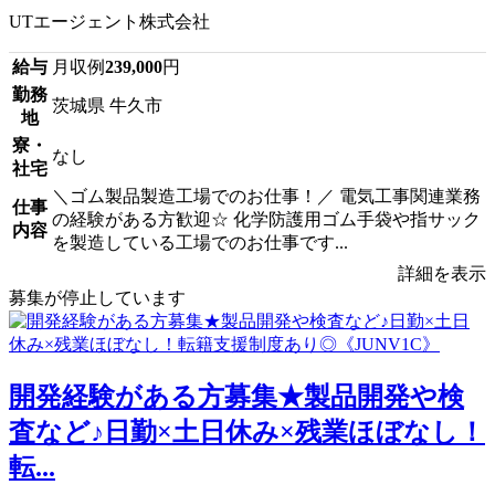
UTエージェント株式会社
給与
月収例
239,000
円
勤務
茨城県 牛久市
地
寮・
なし
社宅
＼ゴム製品製造工場でのお仕事！／ 電気工事関連業務
仕事
の経験がある方歓迎☆ 化学防護用ゴム手袋や指サック
内容
を製造している工場でのお仕事です...
詳細を表示
募集が停止しています
開発経験がある方募集★製品開発や検
査など♪日勤×土日休み×残業ほぼなし！
転...