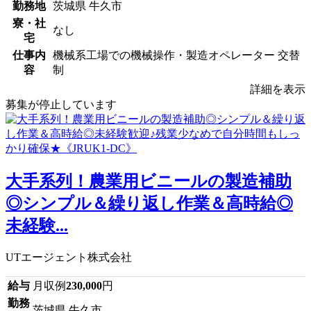
勤務地
茨城県 牛久市
寮・社
なし
宅
仕事内
機械系工場での機械操作・製造オペレーター 交替
容
制
詳細を表示
募集が停止しています
大手系列！農業用ビニールの製造補助
◎シンプル＆繰り返し作業＆高時給◎
未経験...
UTエージェント株式会社
給与
月収例
230,000
円
勤務
茨城県 牛久市