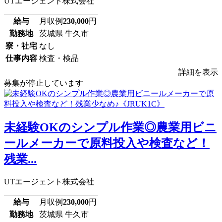
UTエージェント株式会社
給与
月収例
230,000
円
勤務地
茨城県 牛久市
寮・社宅
なし
仕事内容
検査・検品
詳細を表示
募集が停止しています
未経験OKのシンプル作業◎農業用ビニ
ールメーカーで原料投入や検査など！
残業...
UTエージェント株式会社
給与
月収例
230,000
円
勤務地
茨城県 牛久市