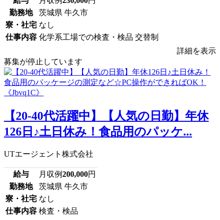
給与
月収例
230,000
円
勤務地
茨城県 牛久市
寮・社宅
なし
仕事内容
化学系工場での検査・検品 交替制
詳細を表示
募集が停止しています
【20-40代活躍中】【人気の日勤】年休
126日♪土日休み！食品用のパッケ...
UTエージェント株式会社
給与
月収例
200,000
円
勤務地
茨城県 牛久市
寮・社宅
なし
仕事内容
検査・検品