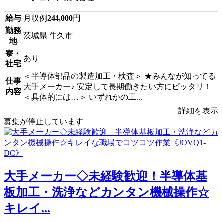
給与
月収例
244,000
円
勤務
茨城県 牛久市
地
寮・
あり
社宅
＜半導体部品の製造加工・検査＞ ★みんなが知ってる
仕事
大手メーカー♪ 安定して長期働きたい方にピッタリ！
内容
＜具体的には…＞ いずれかの工...
詳細を表示
募集が停止しています
大手メーカー◇未経験歓迎！半導体基
板加工・洗浄などカンタン機械操作☆
キレイ...