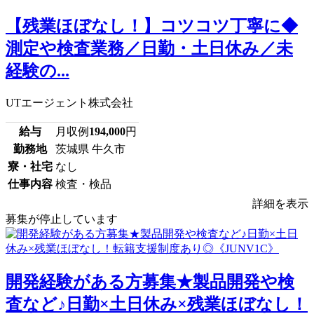
【残業ほぼなし！】コツコツ丁寧に◆
測定や検査業務／日勤・土日休み／未
経験の...
UTエージェント株式会社
給与
月収例
194,000
円
勤務地
茨城県 牛久市
寮・社宅
なし
仕事内容
検査・検品
詳細を表示
募集が停止しています
開発経験がある方募集★製品開発や検
査など♪日勤×土日休み×残業ほぼなし！