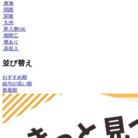
東海
関西
関東
九州
即入寮OK
期間工
寮あり
高収入
並び替え
おすすめ順
給与が高い順
新着順