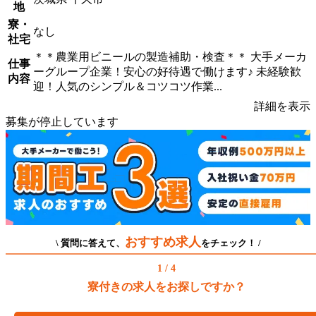
地
寮・
なし
社宅
＊＊農業用ビニールの製造補助・検査＊＊ 大手メーカ
仕事
ーグループ企業！安心の好待遇で働けます♪ 未経験歓
内容
迎！人気のシンプル＆コツコツ作業...
詳細を表示
募集が停止しています
おすすめ求人
\ 質問に答えて、
をチェック！ /
1 / 4
寮付きの求人をお探しですか？