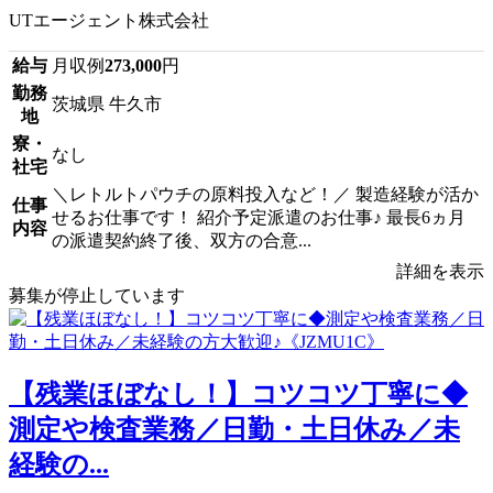
UTエージェント株式会社
給与
月収例
273,000
円
勤務
茨城県 牛久市
地
寮・
なし
社宅
＼レトルトパウチの原料投入など！／ 製造経験が活か
仕事
せるお仕事です！ 紹介予定派遣のお仕事♪ 最長6ヵ月
内容
の派遣契約終了後、双方の合意...
詳細を表示
募集が停止しています
【残業ほぼなし！】コツコツ丁寧に◆
測定や検査業務／日勤・土日休み／未
経験の...