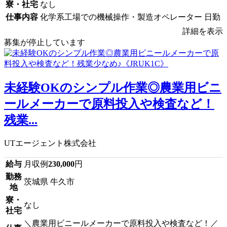
寮・社宅
なし
仕事内容
化学系工場での機械操作・製造オペレーター 日勤
詳細を表示
募集が停止しています
未経験OKのシンプル作業◎農業用ビニ
ールメーカーで原料投入や検査など！
残業...
UTエージェント株式会社
給与
月収例
230,000
円
勤務
茨城県 牛久市
地
寮・
なし
社宅
＼農業用ビニールメーカーで原料投入や検査など！／