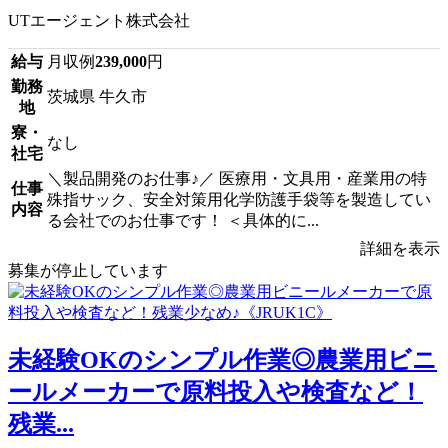
UTエージェント株式会社
給与
月収例
239,000
円
勤務
茨城県 牛久市
地
寮・
なし
社宅
＼製品開発のお仕事♪／ 医療用・文具用・産業用の特
仕事
殊指サック、安全対策用化学防護手袋等を製造してい
内容
る会社でのお仕事です！ ＜具体的に...
詳細を表示
募集が停止しています
未経験OKのシンプル作業◎農業用ビニ
ールメーカーで原料投入や検査など！
残業...