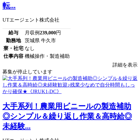
転...
UTエージェント株式会社
給与
月収例
239,000
円
勤務地
茨城県 牛久市
寮・社宅
なし
仕事内容
機械操作・製造補助
詳細を表示
募集が停止しています
大手系列！農業用ビニールの製造補助
◎シンプル＆繰り返し作業＆高時給◎
未経験...