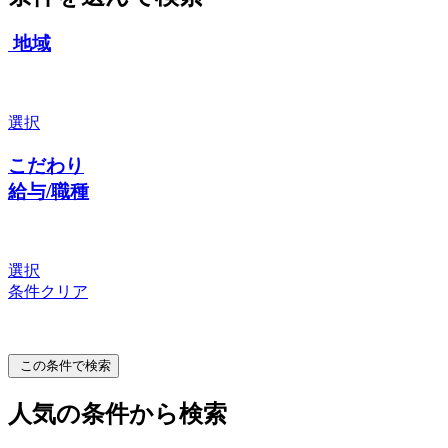
地域
選択
こだわり
給与/職種
選択
条件クリア
この条件で検索
人気の条件から検索