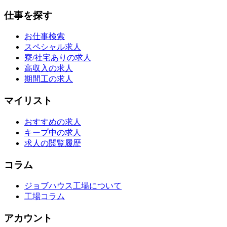
仕事を探す
お仕事検索
スペシャル求人
寮/社宅ありの求人
高収入の求人
期間工の求人
マイリスト
おすすめの求人
キープ中の求人
求人の閲覧履歴
コラム
ジョブハウス工場について
工場コラム
アカウント