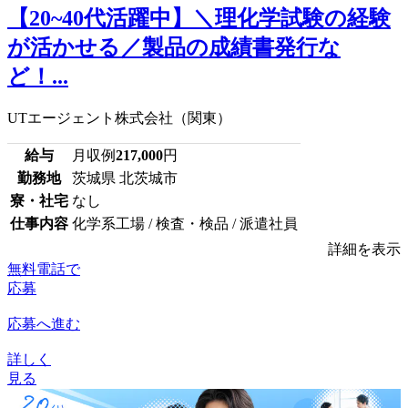
【20~40代活躍中】＼理化学試験の経験
が活かせる／製品の成績書発行な
ど！...
UTエージェント株式会社（関東）
給与
月収例
217,000
円
勤務地
茨城県 北茨城市
寮・社宅
なし
仕事内容
化学系工場 / 検査・検品 / 派遣社員
詳細を表示
無料電話で
応募
応募へ進む
詳しく
見る