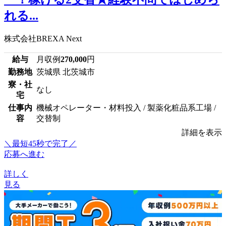
れる...
株式会社BREXA Next
給与
月収例
270,000
円
勤務地
茨城県 北茨城市
寮・社
なし
宅
仕事内
機械オペレーター・材料投入 / 製薬化粧品系工場 /
容
交替制
詳細を表示
＼最短45秒で完了／
応募へ進む
詳しく
見る