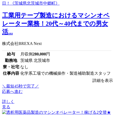
工業用テープ製造におけるマシンオペ
レーター業務！20代～40代までの男女
活...
株式会社BREXA Next
給与
月収例
280,000
円
勤務地
茨城県 北茨城市
寮・社宅
なし
仕事内容
化学系工場での機械操作・製造補助製造スタッフ
詳細を表示
＼最短45秒で完了／
応募へ進む
詳しく
見る