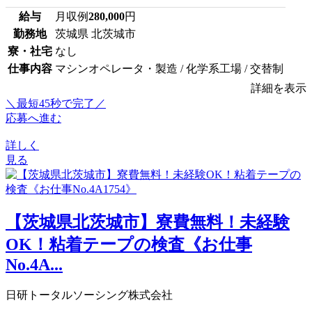
給与
月収例
280,000
円
勤務地
茨城県 北茨城市
寮・社宅
なし
仕事内容
マシンオペレータ・製造 / 化学系工場 / 交替制
詳細を表示
＼最短45秒で完了／
応募へ進む
詳しく
見る
【茨城県北茨城市】寮費無料！未経験
OK！粘着テープの検査《お仕事
No.4A...
日研トータルソーシング株式会社