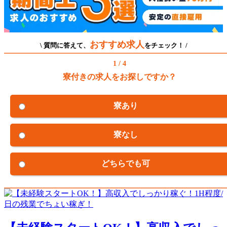
おすすめ求人
\ 質問に答えて、
をチェック！ /
1 / 4
寮付きの求人をお探しですか？
寮あり
寮なし
どちらでも可