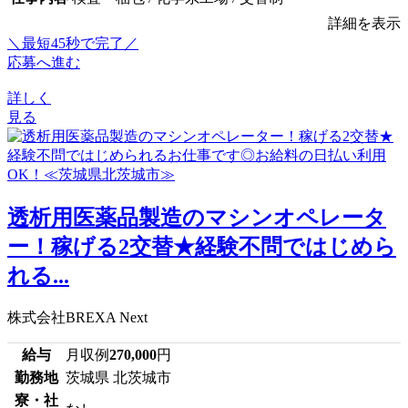
詳細を表示
＼最短45秒で完了／
応募へ進む
詳しく
見る
透析用医薬品製造のマシンオペレータ
ー！稼げる2交替★経験不問ではじめら
れる...
株式会社BREXA Next
給与
月収例
270,000
円
勤務地
茨城県 北茨城市
寮・社