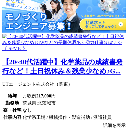
【20~40代活躍中】化学薬品の成績書発
行など！土日祝休み＆残業少なめ♪G...
UTエージェント株式会社（関東）
給与
月収例
217,000
円
勤務地
茨城県 北茨城市
寮・社宅
なし
仕事内容
化学系工場 / 機械操作・製造補助 / 派遣社員
詳細を表示