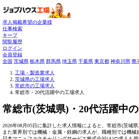
求人掲載希望の企業様
仕事検索
キープ
閲覧履歴
ログイン
会員登録
全国
茨城県
栃木県
群馬県
埼玉県
千葉県
東京都
神奈川県
寮
工場・製造業求人
茨城県の工場求人
常総市の工場求人
常総市・20代活躍中の工場求人
常総市(茨城県)・20代活躍中
2026年08月05日に集計した求人情報によると、常総市(茨城県
また業界別では機械・金属・鉄鋼の求人が、職種別では機械
日本マニュファクチャリングサービス株式会社(A)の求人も