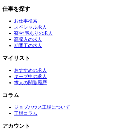
仕事を探す
お仕事検索
スペシャル求人
寮/社宅ありの求人
高収入の求人
期間工の求人
マイリスト
おすすめの求人
キープ中の求人
求人の閲覧履歴
コラム
ジョブハウス工場について
工場コラム
アカウント