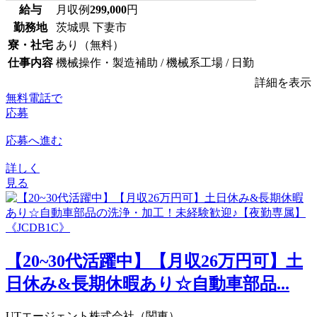
給与
月収例
299,000
円
勤務地
茨城県 下妻市
寮・社宅
あり（無料）
仕事内容
機械操作・製造補助 / 機械系工場 / 日勤
詳細を表示
無料電話で
応募
応募へ進む
詳しく
見る
【20~30代活躍中】【月収26万円可】土
日休み&長期休暇あり☆自動車部品...
UTエージェント株式会社（関東）