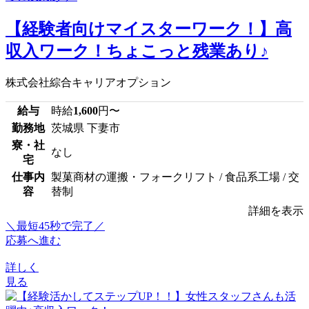
【経験者向けマイスターワーク！】高
収入ワーク！ちょこっと残業あり♪
株式会社綜合キャリアオプション
給与
時給
1,600
円〜
勤務地
茨城県 下妻市
寮・社
なし
宅
仕事内
製菓商材の運搬・フォークリフト / 食品系工場 / 交
容
替制
詳細を表示
＼最短45秒で完了／
応募へ進む
詳しく
見る