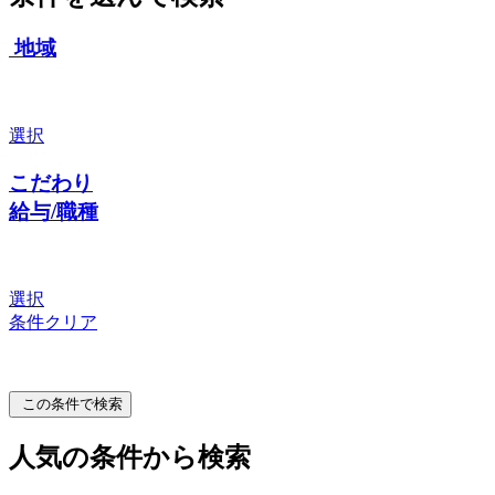
地域
選択
こだわり
給与/職種
選択
条件クリア
この条件で検索
人気の条件から検索