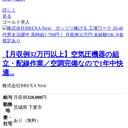
詳しく
見る
ゴールド求人
【月収例32万円以上】空気圧機器の組
立・配線作業／空調完備なので1年中快
適...
株式会社BREXA Next
給与
月収例
320,000
円
勤務
茨城県 下妻市
地
寮・
あり（無料）
社宅