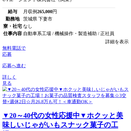
給与
月収例
265,000
円
勤務地
茨城県 下妻市
寮・社宅
なし
仕事内容
自動車系工場 / 機械操作・製造補助 / 正社員
詳細を表示
無料電話で
応募
応募へ進む
詳しく
見る
▼20～40代の女性応援中▼ホクッと美
味しいじゃがいもスナック菓子の工