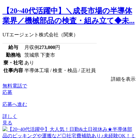
【20~40代活躍中】＼成長市場の半導体
業界／機械部品の検査・組み立て◆未...
UTエージェント株式会社（関東）
給与
月収例
273,000
円
勤務地
茨城県 下妻市
寮・社宅
あり
仕事内容
半導体工場 / 検査・検品 / 正社員
詳細を表示
無料電話で
応募
応募へ進む
詳しく
見る