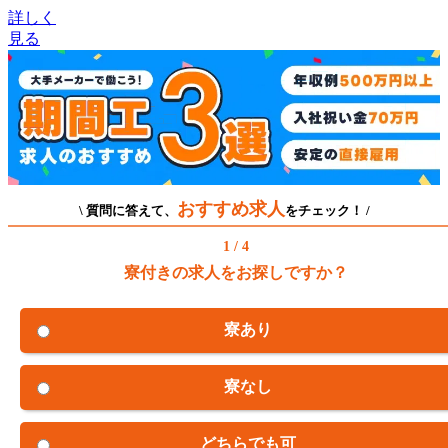
詳しく
見る
おすすめ求人
\ 質問に答えて、
をチェック！ /
1 / 4
寮付きの求人をお探しですか？
寮あり
寮なし
どちらでも可