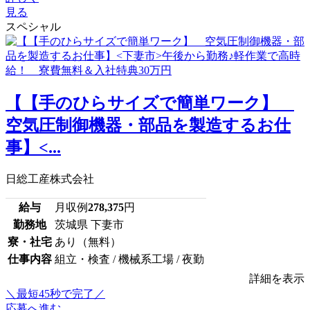
見る
スペシャル
【【手のひらサイズで簡単ワーク】
空気圧制御機器・部品を製造するお仕
事】<...
日総工産株式会社
給与
月収例
278,375
円
勤務地
茨城県 下妻市
寮・社宅
あり（無料）
仕事内容
組立・検査 / 機械系工場 / 夜勤
詳細を表示
＼最短45秒で完了／
応募へ進む