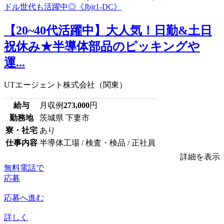
【20~40代活躍中】大人気！日勤&土日
祝休み★半導体部品のピッキングや
運...
UTエージェント株式会社（関東）
給与
月収例
273,000
円
勤務地
茨城県 下妻市
寮・社宅
あり
仕事内容
半導体工場 / 検査・検品 / 正社員
詳細を表示
無料電話で
応募
応募へ進む
詳しく