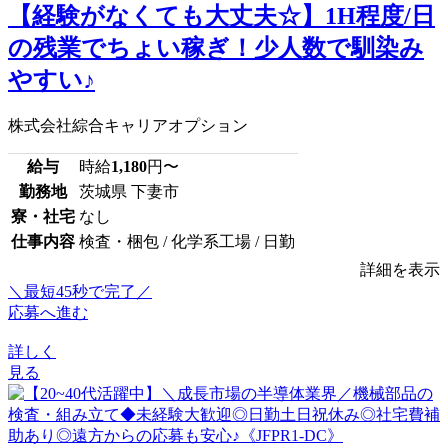
【経験がなくても大丈夫☆】1H程度/日
の残業でちょい稼ぎ！少人数で馴染み
やすい♪
株式会社綜合キャリアオプション
給与
時給
1,180
円〜
勤務地
茨城県 下妻市
寮・社宅
なし
仕事内容
検査・梱包 / 化学系工場 / 日勤
詳細を表示
＼最短45秒で完了／
応募へ進む
詳しく
見る