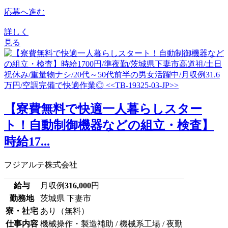
応募へ進む
詳しく
見る
【寮費無料で快適一人暮らしスター
ト！自動制御機器などの組立・検査】
時給17...
フジアルテ株式会社
給与
月収例
316,000
円
勤務地
茨城県 下妻市
寮・社宅
あり（無料）
仕事内容
機械操作・製造補助 / 機械系工場 / 夜勤