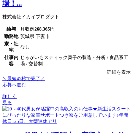
場！...
株式会社イカイプロダクト
給与
月収例
268,365
円
勤務地
茨城県 下妻市
寮・社
なし
宅
仕事内
じゃがいもスティック菓子の製造・分析 / 食品系工
容
場 / 交替制
詳細を表示
＼最短45秒で完了／
応募へ進む
詳しく
見る