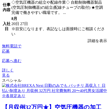
◇空気圧機器の組立や配線作業◇ 自動制御機器製品
仕事
(空気圧制御機器)の組立(配線チューブの取付) ★空調
内容
完備で働きやすい職場です。 ...
8月
入社
20日
27日
日
※目安になります、表記なしは面接時にご相談くださ
い
詳細を表示
無料電話で
応募
応募へ進む
詳しく
見る
スペシャル
【月収例32万円★】空気圧機器の加工