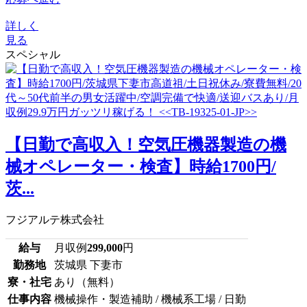
詳しく
見る
スペシャル
【日勤で高収入！空気圧機器製造の機
械オペレーター・検査】時給1700円/
茨...
フジアルテ株式会社
給与
月収例
299,000
円
勤務地
茨城県 下妻市
寮・社宅
あり（無料）
仕事内容
機械操作・製造補助 / 機械系工場 / 日勤