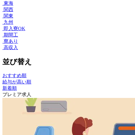
東海
関西
関東
九州
即入寮OK
期間工
寮あり
高収入
並び替え
おすすめ順
給与が高い順
新着順
プレミア求人