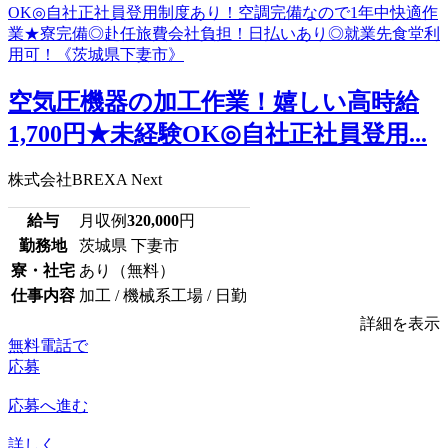
空気圧機器の加工作業！嬉しい高時給
1,700円★未経験OK◎自社正社員登用...
株式会社BREXA Next
給与
月収例
320,000
円
勤務地
茨城県 下妻市
寮・社宅
あり（無料）
仕事内容
加工 / 機械系工場 / 日勤
詳細を表示
無料電話で
応募
応募へ進む
詳しく