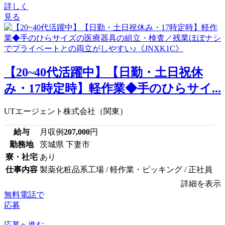
詳しく
見る
【20~40代活躍中】【日勤・土日祝休
み・17時定時】軽作業◆手のひらサイ...
UTエージェント株式会社（関東）
給与
月収例
207,000
円
勤務地
茨城県 下妻市
寮・社宅
あり
仕事内容
製薬化粧品系工場 / 軽作業・ピッキング / 正社員
詳細を表示
無料電話で
応募
応募へ進む