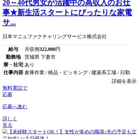
20～40代男女が活躍中の高収入のお仕
事★新生活スタートにぴったりな家電
サ...
日本マニュファクチャリングサービス株式会社
給与
月収例
322,000
円
勤務地
茨城県 下妻市
寮・社宅
あり
仕事内容
倉庫作業 / 検品・ピッキング / 建築系工場 / 日勤
詳細を表示
無料電話で
応募
応募へ進む
詳しく
見る