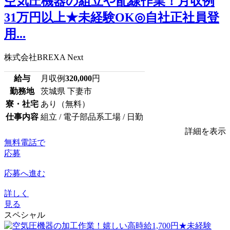
空気圧機器の組立や配線作業！月収例
31万円以上★未経験OK◎自社正社員登
用...
株式会社BREXA Next
給与
月収例
320,000
円
勤務地
茨城県 下妻市
寮・社宅
あり（無料）
仕事内容
組立 / 電子部品系工場 / 日勤
詳細を表示
無料電話で
応募
応募へ進む
詳しく
見る
スペシャル