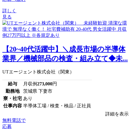
詳しく
見る
【20~40代活躍中】＼成長市場の半導体
業界／機械部品の検査・組み立て◆未...
UTエージェント株式会社（関東）
給与
月収例
273,000
円
勤務地
茨城県 下妻市
寮・社宅
あり
仕事内容
半導体工場 / 検査・検品 / 正社員
詳細を表示
無料電話で
応募