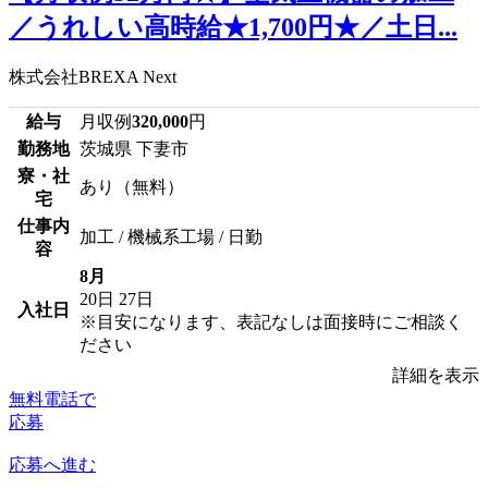
／うれしい高時給★1,700円★／土日...
株式会社BREXA Next
給与
月収例
320,000
円
勤務地
茨城県 下妻市
寮・社
あり（無料）
宅
仕事内
加工 / 機械系工場 / 日勤
容
8月
20日
27日
入社日
※目安になります、表記なしは面接時にご相談く
ださい
詳細を表示
無料電話で
応募
応募へ進む