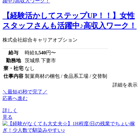
【経験活かしてステップUP！！】女性
スタッフさんも活躍中♪高収入ワーク！
株式会社綜合キャリアオプション
給与
時給
1,540
円〜
勤務地
茨城県 下妻市
寮・社宅
なし
仕事内容
製菓商材の梱包 / 食品系工場 / 交替制
詳細を表示
＼最短45秒で完了／
応募へ進む
詳しく
見る