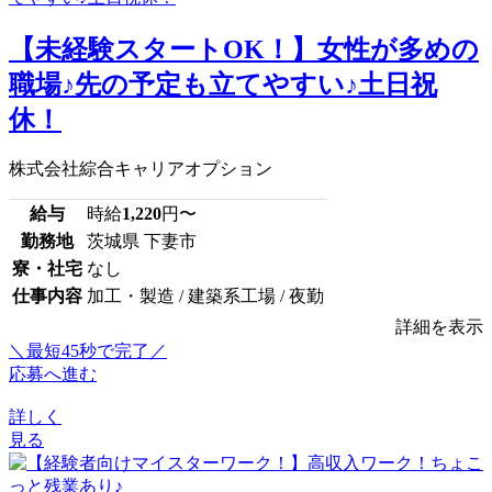
【未経験スタートOK！】女性が多めの
職場♪先の予定も立てやすい♪土日祝
休！
株式会社綜合キャリアオプション
給与
時給
1,220
円〜
勤務地
茨城県 下妻市
寮・社宅
なし
仕事内容
加工・製造 / 建築系工場 / 夜勤
詳細を表示
＼最短45秒で完了／
応募へ進む
詳しく
見る