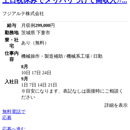
土日祝休みでメリハリつけて高収入♪/...
フジアルテ株式会社
給与
月収例
299,000
円
勤務地
茨城県 下妻市
寮・社
あり（無料）
宅
仕事内
機械操作・製造補助 / 機械系工場 / 日勤
容
8月
10日
17日
24日
9月
入社日
1日
7日
14日
21日
※目安になります、表記なしは面接時にご相談く
ださい
詳細を表示
無料電話で
応募
応募へ進む