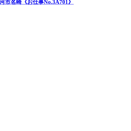
名崎《お仕事No.3A701》