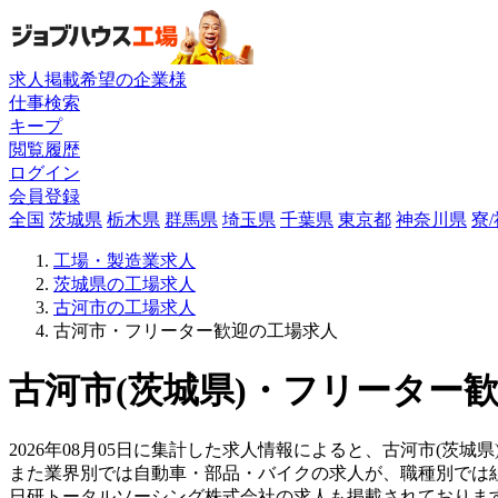
求人掲載希望の企業様
仕事検索
キープ
閲覧履歴
ログイン
会員登録
全国
茨城県
栃木県
群馬県
埼玉県
千葉県
東京都
神奈川県
寮
工場・製造業求人
茨城県の工場求人
古河市の工場求人
古河市・フリーター歓迎の工場求人
古河市(茨城県)・フリーター歓
2026年08月05日に集計した求人情報によると、古河市(茨城
また業界別では自動車・部品・バイクの求人が、職種別では
日研トータルソーシング株式会社の求人も掲載されておりま