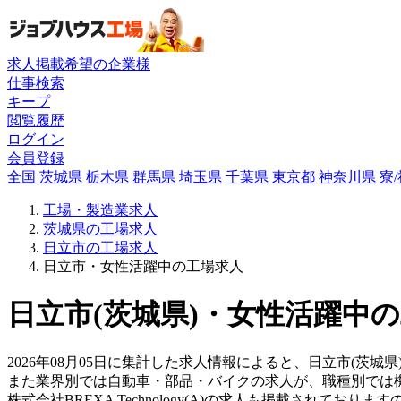
求人掲載希望の企業様
仕事検索
キープ
閲覧履歴
ログイン
会員登録
全国
茨城県
栃木県
群馬県
埼玉県
千葉県
東京都
神奈川県
寮
工場・製造業求人
茨城県の工場求人
日立市の工場求人
日立市・女性活躍中の工場求人
日立市(茨城県)・女性活躍中の
2026年08月05日に集計した求人情報によると、日立市(茨城
また業界別では自動車・部品・バイクの求人が、職種別では
株式会社BREXA Technology(A)の求人も掲載されて