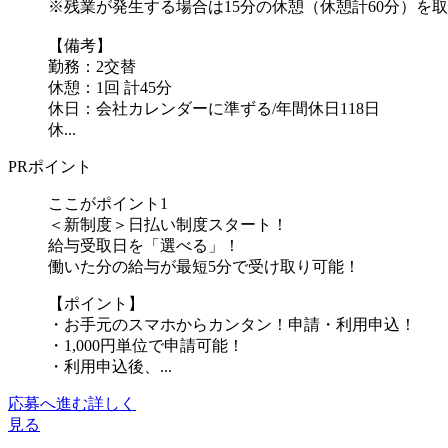
※残業が発生する場合は15分の休憩（休憩計60分）を
【備考】
勤務：2交替
休憩：1回 計45分
休日：会社カレンダーに準ずる/年間休日118日
休...
PRポイント
ここがポイント1
＜新制度＞日払い制度スタート！
給与受取日を「選べる」！
働いた分の給与が最短5分で受け取り可能！
【ポイント】
・お手元のスマホからカンタン！申請・利用申込！
・1,000円単位で申請可能！
・利用申込後、...
応募へ進む
詳しく
見る