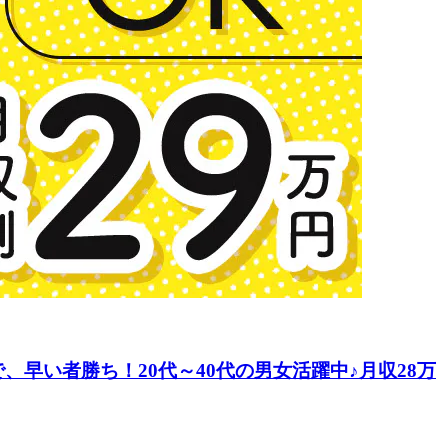
早い者勝ち！20代～40代の男女活躍中♪月収28万