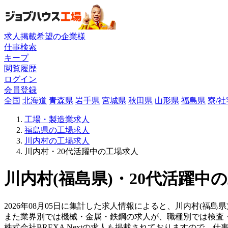
求人掲載希望の企業様
仕事検索
キープ
閲覧履歴
ログイン
会員登録
全国
北海道
青森県
岩手県
宮城県
秋田県
山形県
福島県
寮/
工場・製造業求人
福島県の工場求人
川内村の工場求人
川内村・20代活躍中の工場求人
川内村(福島県)・20代活躍中
2026年08月05日に集計した求人情報によると、川内村(福島県)
また業界別では機械・金属・鉄鋼の求人が、職種別では検査
株式会社BREXA Nextの求人も掲載されておりますので、