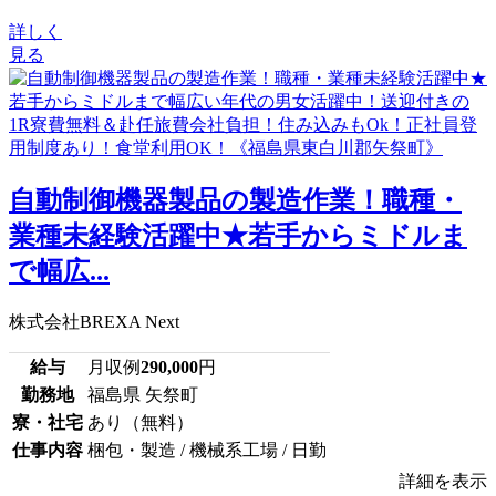
詳しく
見る
自動制御機器製品の製造作業！職種・
業種未経験活躍中★若手からミドルま
で幅広...
株式会社BREXA Next
給与
月収例
290,000
円
勤務地
福島県 矢祭町
寮・社宅
あり（無料）
仕事内容
梱包・製造 / 機械系工場 / 日勤
詳細を表示