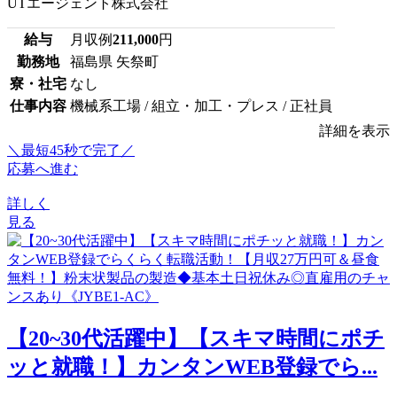
UTエージェント株式会社
給与
月収例
211,000
円
勤務地
福島県 矢祭町
寮・社宅
なし
仕事内容
機械系工場 / 組立・加工・プレス / 正社員
詳細を表示
＼最短45秒で完了／
応募へ進む
詳しく
見る
【20~30代活躍中】【スキマ時間にポチ
ッと就職！】カンタンWEB登録でら...