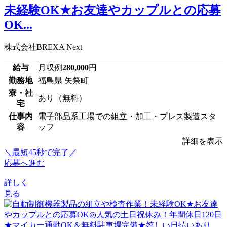
未経験OK★お友達やカップルとの応募
OK...
株式会社BREXA Next
給与
月収例
280,000
円
勤務地
福島県 矢祭町
寮・社
あり（無料）
宅
仕事内
電子部品系工場での組立・加工・プレス製造スタ
容
ッフ
詳細を表示
＼最短45秒で完了／
応募へ進む
詳しく
見る