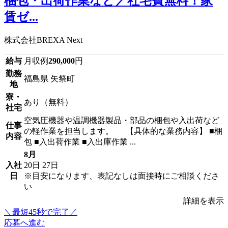
梱包・出荷作業など／社宅費無料！家
賃ゼ...
株式会社BREXA Next
給与
月収例
290,000
円
勤務
福島県 矢祭町
地
寮・
あり（無料）
社宅
空気圧機器や温調機器製品・部品の梱包や入出荷など
仕事
の軽作業を担当します。 【具体的な業務内容】 ■梱
内容
包 ■入出荷作業 ■入出庫作業 ...
8月
入社
20日
27日
日
※目安になります、表記なしは面接時にご相談くださ
い
詳細を表示
＼最短45秒で完了／
応募へ進む