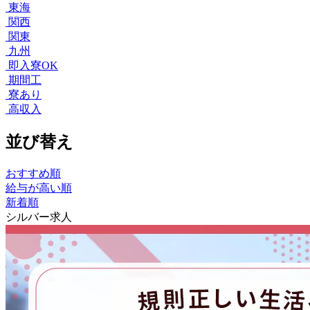
東海
関西
関東
九州
即入寮OK
期間工
寮あり
高収入
並び替え
おすすめ順
給与が高い順
新着順
シルバー求人