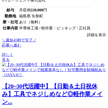
UTエージェント株式会社
給与
月収例
220,000
円
勤務地
福島県 矢祭町
寮・社宅
あり（無料）
仕事内容
半導体工場 / 軽作業・ピッキング / 正社員
詳細を表示
＼最短45秒で完了／
応募へ進む
詳しく
見る
【20~30代活躍中】【日勤＆土日祝休
み】工具でネジしめなど◎軽作業メイ
ン...