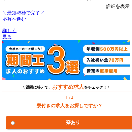
詳細を表示
＼最短45秒で完了／
応募へ進む
詳しく
見る
おすすめ求人
\ 質問に答えて、
をチェック！ /
1 / 4
寮付きの求人をお探しですか？
寮あり