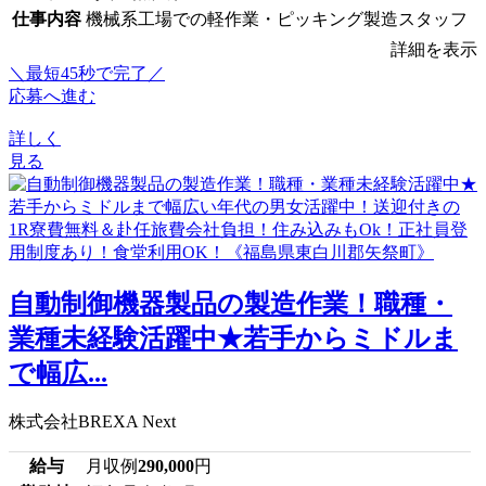
仕事内容
機械系工場での軽作業・ピッキング製造スタッフ
詳細を表示
＼最短45秒で完了／
応募へ進む
詳しく
見る
自動制御機器製品の製造作業！職種・
業種未経験活躍中★若手からミドルま
で幅広...
株式会社BREXA Next
給与
月収例
290,000
円