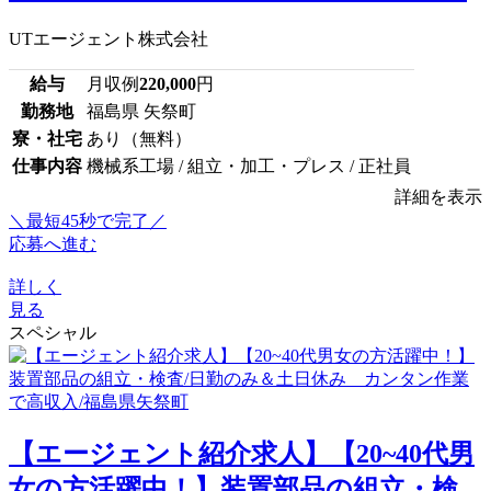
UTエージェント株式会社
給与
月収例
220,000
円
勤務地
福島県 矢祭町
寮・社宅
あり（無料）
仕事内容
機械系工場 / 組立・加工・プレス / 正社員
詳細を表示
＼最短45秒で完了／
応募へ進む
詳しく
見る
スペシャル
【エージェント紹介求人】【20~40代男
女の方活躍中！】装置部品の組立・検...