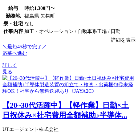
給与
時給
1,300
円〜
勤務地
福島県 矢祭町
寮・社宅
なし
仕事内容
加工・オペレーション / 自動車系工場 / 日勤
詳細を表示
＼最短45秒で完了／
応募へ進む
詳しく
見る
【20~30代活躍中】【軽作業】日勤×土
日祝休み×社宅費用全額補助♪半導体...
UTエージェント株式会社