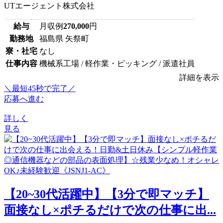
UTエージェント株式会社
給与
月収例
270,000
円
勤務地
福島県 矢祭町
寮・社宅
なし
仕事内容
機械系工場 / 軽作業・ピッキング / 派遣社員
詳細を表示
＼最短45秒で完了／
応募へ進む
詳しく
見る
【20~30代活躍中】【3分で即マッチ】
面接なし×ポチるだけで次の仕事に出...