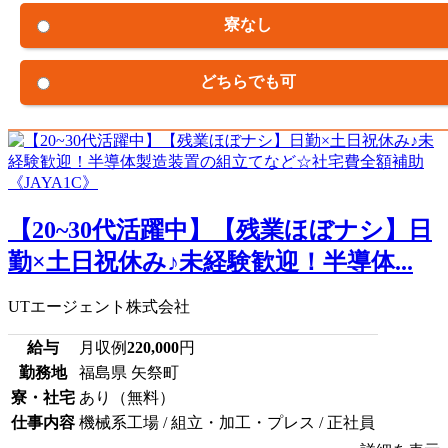
寮なし
どちらでも可
【20~30代活躍中】【残業ほぼナシ】日
勤×土日祝休み♪未経験歓迎！半導体...
UTエージェント株式会社
給与
月収例
220,000
円
勤務地
福島県 矢祭町
寮・社宅
あり（無料）
仕事内容
機械系工場 / 組立・加工・プレス / 正社員