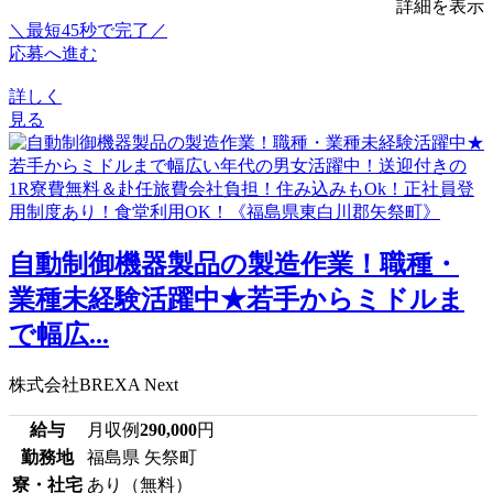
詳細を表示
＼最短45秒で完了／
応募へ進む
詳しく
見る
自動制御機器製品の製造作業！職種・
業種未経験活躍中★若手からミドルま
で幅広...
株式会社BREXA Next
給与
月収例
290,000
円
勤務地
福島県 矢祭町
寮・社宅
あり（無料）