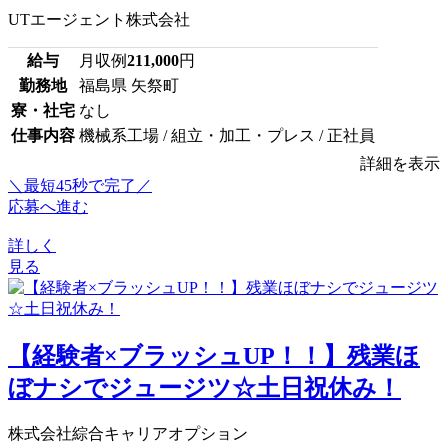
UTエージェント株式会社
給与
月収例
211,000
円
勤務地
福島県 矢祭町
寮・社宅
なし
仕事内容
機械系工場 / 組立・加工・プレス / 正社員
詳細を表示
＼最短45秒で完了／
応募へ進む
詳しく
見る
【経験者×ブラッシュUP！！】残業ほ
ぼナシでジュージツ☆土日祝休み！
株式会社綜合キャリアオプション