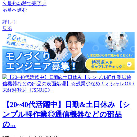
＼最短45秒で完了／
応募へ進む
詳しく
見る
【20~40代活躍中】日勤&土日休み【シ
ンプル軽作業◎通信機器などの部品
の...