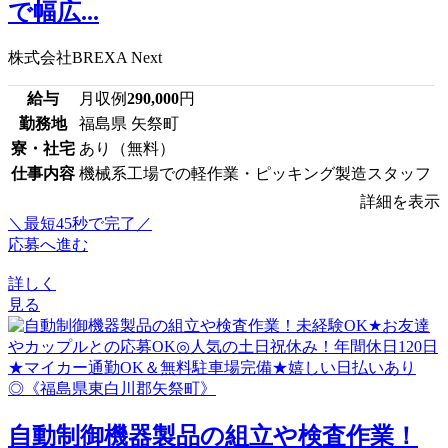
で幅広...
株式会社BREXA Next
給与
月収例
290,000
円
勤務地
福島県 矢祭町
寮・社宅
あり（無料）
仕事内容
機械系工場での軽作業・ピッキング製造スタッフ
詳細を表示
＼最短45秒で完了／
応募へ進む
詳しく
見る
自動制御機器製品の組立や検査作業！