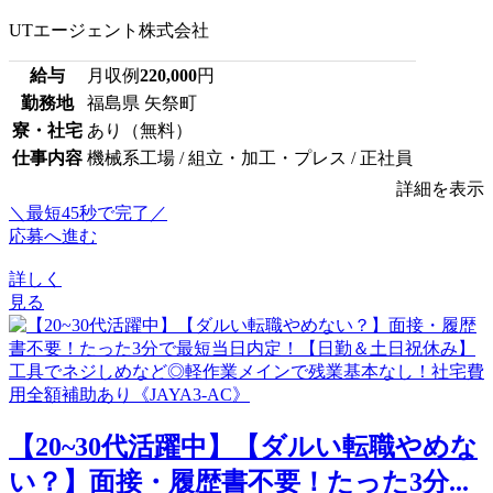
UTエージェント株式会社
給与
月収例
220,000
円
勤務地
福島県 矢祭町
寮・社宅
あり（無料）
仕事内容
機械系工場 / 組立・加工・プレス / 正社員
詳細を表示
＼最短45秒で完了／
応募へ進む
詳しく
見る
【20~30代活躍中】【ダルい転職やめな
い？】面接・履歴書不要！たった3分...