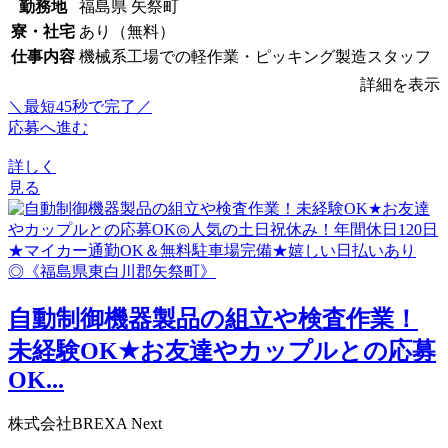
勤務地
福島県 矢祭町
寮・社宅
あり（無料）
仕事内容
機械系工場での軽作業・ピッキング製造スタッフ
詳細を表示
＼最短45秒で完了／
応募へ進む
詳しく
見る
自動制御機器製品の組立や検査作業！
未経験OK★お友達やカップルとの応募
OK...
株式会社BREXA Next