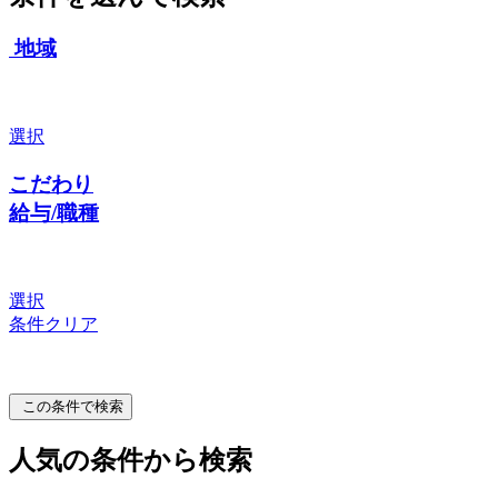
地域
選択
こだわり
給与/職種
選択
条件クリア
この条件で検索
人気の条件から検索