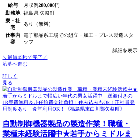
給与
月収例
280,000
円
勤務地
福島県 矢祭町
寮・社
あり（無料）
宅
仕事内
電子部品系工場での組立・加工・プレス製造スタ
容
ッフ
詳細を表示
＼最短45秒で完了／
応募へ進む
詳しく
見る
自動制御機器製品の製造作業！職種・
業種未経験活躍中★若手からミドルま