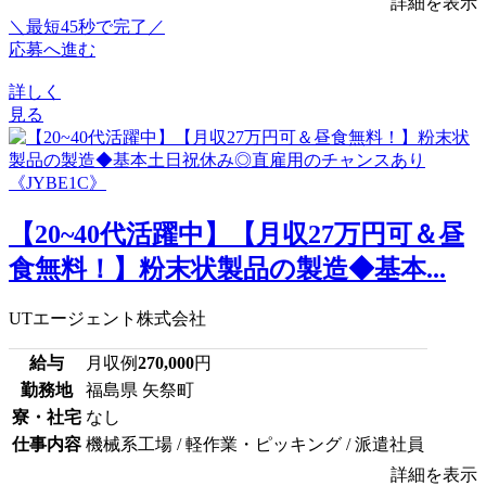
詳細を表示
＼最短45秒で完了／
応募へ進む
詳しく
見る
【20~40代活躍中】【月収27万円可＆昼
食無料！】粉末状製品の製造◆基本...
UTエージェント株式会社
給与
月収例
270,000
円
勤務地
福島県 矢祭町
寮・社宅
なし
仕事内容
機械系工場 / 軽作業・ピッキング / 派遣社員
詳細を表示