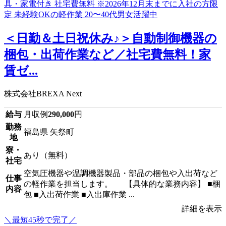
＜日勤＆土日祝休み♪＞自動制御機器の
梱包・出荷作業など／社宅費無料！家
賃ゼ...
株式会社BREXA Next
給与
月収例
290,000
円
勤務
福島県 矢祭町
地
寮・
あり（無料）
社宅
空気圧機器や温調機器製品・部品の梱包や入出荷など
仕事
の軽作業を担当します。 【具体的な業務内容】 ■梱
内容
包 ■入出荷作業 ■入出庫作業 ...
詳細を表示
＼最短45秒で完了／