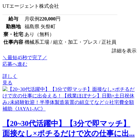
UTエージェント株式会社
給与
月収例
220,000
円
勤務地
福島県 矢祭町
寮・社宅
あり（無料）
仕事内容
機械系工場 / 組立・加工・プレス / 正社員
詳細を表示
＼最短45秒で完了／
応募へ進む
詳しく
見る
【20~30代活躍中】【3分で即マッチ】
面接なし×ポチるだけで次の仕事に出...