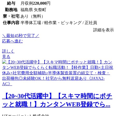
給与
月収例
220,000
円
勤務地
福島県 矢祭町
寮・社宅
あり（無料）
仕事内容
半導体工場 / 軽作業・ピッキング / 正社員
詳細を表示
＼最短45秒で完了／
応募へ進む
詳しく
見る
【20~30代活躍中】【スキマ時間にポチ
ッと就職！】カンタンWEB登録でら...