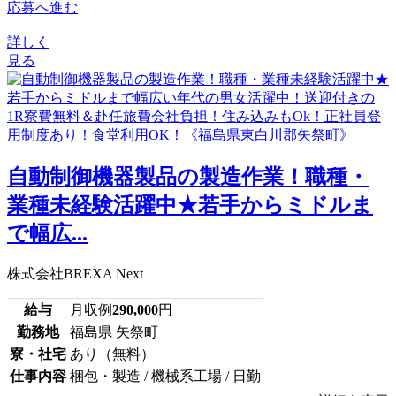
応募へ進む
詳しく
見る
自動制御機器製品の製造作業！職種・
業種未経験活躍中★若手からミドルま
で幅広...
株式会社BREXA Next
給与
月収例
290,000
円
勤務地
福島県 矢祭町
寮・社宅
あり（無料）
仕事内容
梱包・製造 / 機械系工場 / 日勤