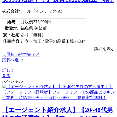
株式会社ワールドインテック(A)
給与
月収例
272,000
円
勤務地
福島県 矢祭町
寮・社宅
あり（無料）
仕事内容
組立・加工 / 電子部品系工場 / 日勤
詳細を表示
＼最短45秒で完了／
応募へ進む
詳しく
見る
スペシャル
【エージェント紹介求人】【20~40代男