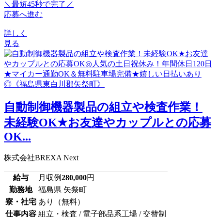
＼最短45秒で完了／
応募へ進む
詳しく
見る
自動制御機器製品の組立や検査作業！
未経験OK★お友達やカップルとの応募
OK...
株式会社BREXA Next
給与
月収例
280,000
円
勤務地
福島県 矢祭町
寮・社宅
あり（無料）
仕事内容
組立・検査 / 電子部品系工場 / 交替制