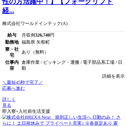
性の方活躍中！】【フォークリフト
経...
株式会社ワールドインテック(A)
給与
月収例
326,740
円
勤務地
福島県 矢祭町
寮・社
あり（無料）
宅
仕事内
倉庫作業 / ピッキング・運搬 / 電子部品系工場 / 日
容
勤
詳細を表示
＼最短45秒で完了／
応募へ進む
詳しく
見る
即入寮+入社前生活支援