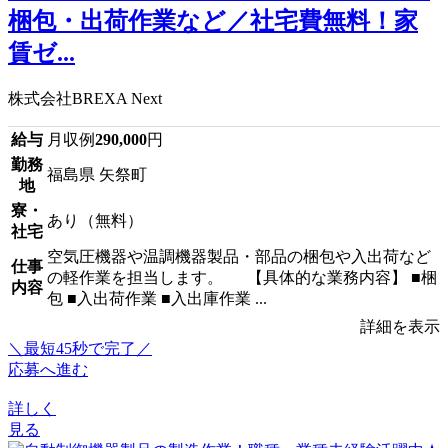
梱包・出荷作業など／社宅費無料！家
賃ゼ...
株式会社BREXA Next
給与
月収例
290,000
円
勤務
福島県 矢祭町
地
寮・
あり（無料）
社宅
空気圧機器や温調機器製品・部品の梱包や入出荷など
仕事
の軽作業を担当します。 【具体的な業務内容】 ■梱
内容
包 ■入出荷作業 ■入出庫作業 ...
詳細を表示
＼最短45秒で完了／
応募へ進む
詳しく
見る