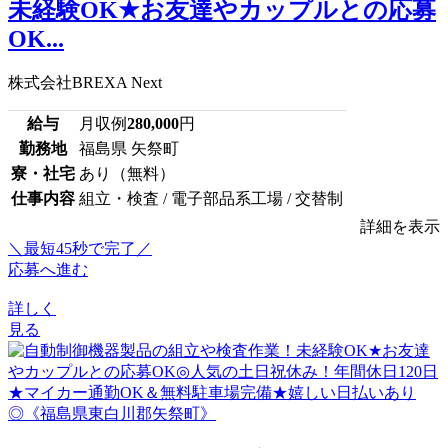
未経験OK★お友達やカップルとの応募
OK...
株式会社BREXA Next
給与
月収例
280,000
円
勤務地
福島県 矢祭町
寮・社宅
あり（無料）
仕事内容
組立・検査 / 電子部品系工場 / 交替制
詳細を表示
＼最短45秒で完了／
応募へ進む
詳しく
見る