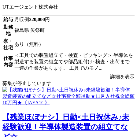
UTエージェント株式会社
給与
月収例
220,000
円
勤務
福島県 矢祭町
地
寮・
あり（無料）
社宅
＜工具での装置組立て・検査・ピッキング＞ 半導体を
仕事
製造する装置の組立てや部品組付け~検査・出荷まで
内容
一連の作業があります。 工具でのモノ...
詳細を表示
募集が停止しています
【残業ほぼナシ】日勤×土日祝休み♪未
経験歓迎！半導体製造装置の組立てな
ど☆...