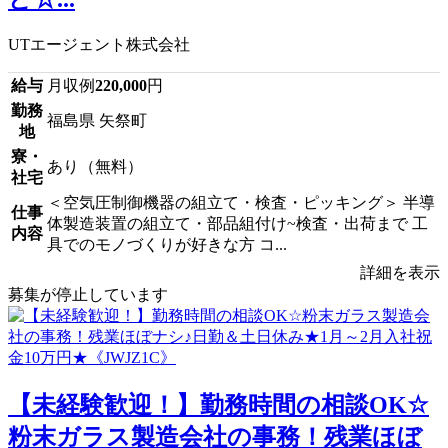
UTエージェント株式会社
給与
月収例
220,000
円
勤務
福島県 矢祭町
地
寮・
あり（無料）
社宅
＜空気圧制御機器の組立て・検査・ピッキング＞ 半導
仕事
体製造装置の組立て・部品組付け~検査・出荷まで 工
内容
具でのモノづくりが好きな方 コ...
詳細を表示
募集が停止しています
【未経験歓迎！】勤務時間の相談OK☆
粉末ガラス製造会社の事務！残業ほぼ