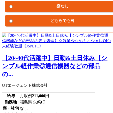
寮なし
どちらでも可
【20~40代活躍中】日勤&土日休み【シ
ンプル軽作業◎通信機器などの部品
の...
UTエージェント株式会社
給与
月収例
211,000
円
勤務地
福島県 矢祭町
寮・社宅
なし