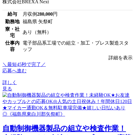
株式会社BREXA Next
給与
月収例
280,000
円
勤務地
福島県 矢祭町
寮・社
あり（無料）
宅
仕事内
電子部品系工場での組立・加工・プレス製造スタ
容
ッフ
詳細を表示
＼最短45秒で完了／
応募へ進む
詳しく
見る
自動制御機器製品の組立や検査作業！