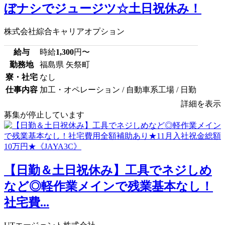
ぼナシでジュージツ☆土日祝休み！
株式会社綜合キャリアオプション
給与
時給
1,300
円〜
勤務地
福島県 矢祭町
寮・社宅
なし
仕事内容
加工・オペレーション / 自動車系工場 / 日勤
詳細を表示
募集が停止しています
【日勤＆土日祝休み】工具でネジしめ
など◎軽作業メインで残業基本なし！
社宅費...