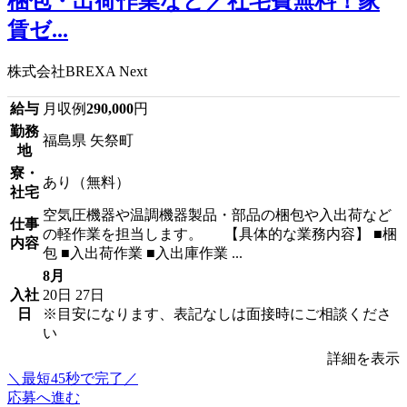
梱包・出荷作業など／社宅費無料！家
賃ゼ...
株式会社BREXA Next
給与
月収例
290,000
円
勤務
福島県 矢祭町
地
寮・
あり（無料）
社宅
空気圧機器や温調機器製品・部品の梱包や入出荷など
仕事
の軽作業を担当します。 【具体的な業務内容】 ■梱
内容
包 ■入出荷作業 ■入出庫作業 ...
8月
入社
20日
27日
日
※目安になります、表記なしは面接時にご相談くださ
い
詳細を表示
＼最短45秒で完了／
応募へ進む