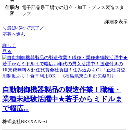
宅
仕事内
電子部品系工場での組立・加工・プレス製造スタ
容
ッフ
詳細を表示
＼最短45秒で完了／
応募へ進む
詳しく
見る
自動制御機器製品の製造作業！職種・
業種未経験活躍中★若手からミドルま
で幅広...
株式会社BREXA Next