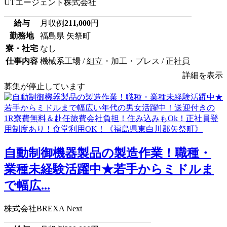
UTエージェント株式会社
給与
月収例
211,000
円
勤務地
福島県 矢祭町
寮・社宅
なし
仕事内容
機械系工場 / 組立・加工・プレス / 正社員
詳細を表示
募集が停止しています
自動制御機器製品の製造作業！職種・
業種未経験活躍中★若手からミドルま
で幅広...
株式会社BREXA Next