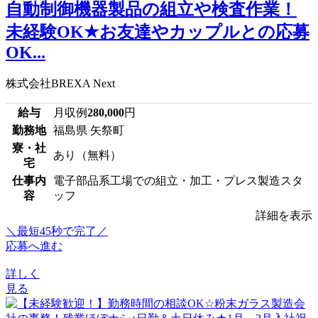
自動制御機器製品の組立や検査作業！
未経験OK★お友達やカップルとの応募
OK...
株式会社BREXA Next
給与
月収例
280,000
円
勤務地
福島県 矢祭町
寮・社
あり（無料）
宅
仕事内
電子部品系工場での組立・加工・プレス製造スタ
容
ッフ
詳細を表示
＼最短45秒で完了／
応募へ進む
詳しく
見る