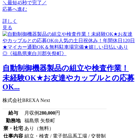
＼最短45秒で完了／
応募へ進む
詳しく
見る
自動制御機器製品の組立や検査作業！
未経験OK★お友達やカップルとの応募
OK...
株式会社BREXA Next
給与
月収例
280,000
円
勤務地
福島県 矢祭町
寮・社宅
あり（無料）
仕事内容
組立・検査 / 電子部品系工場 / 交替制