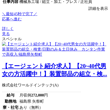
仕事内容
機械系工場 / 組立・加工・プレス / 正社員
詳細を表示
＼最短45秒で完了／
応募へ進む
詳しく
見る
スペシャル
【エージェント紹介求人】【20~40代男
女の方活躍中！】装置部品の組立・検...
株式会社ワールドインテック(A)
給与
月収例
272,000
円
勤務地
福島県 矢祭町
寮・社宅
あり（無料）