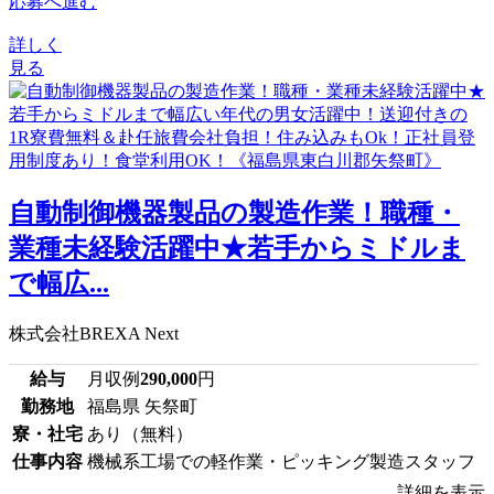
応募へ進む
詳しく
見る
自動制御機器製品の製造作業！職種・
業種未経験活躍中★若手からミドルま
で幅広...
株式会社BREXA Next
給与
月収例
290,000
円
勤務地
福島県 矢祭町
寮・社宅
あり（無料）
仕事内容
機械系工場での軽作業・ピッキング製造スタッフ
詳細を表示