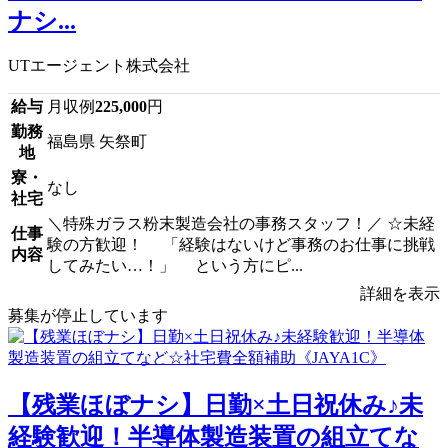
ナシ...
UTエージェント株式会社
給与
月収例
225,000
円
勤務
福島県 矢祭町
地
寮・
なし
社宅
＼特殊ガラス粉末製造会社の事務スタッフ！／ ☆未経
仕事
験の方歓迎！ 「経験はないけど事務のお仕事に挑戦
内容
してみたい…！」 という方にピ...
詳細を表示
募集が停止しています
【残業ほぼナシ】日勤×土日祝休み♪未
経験歓迎！半導体製造装置の組立てな