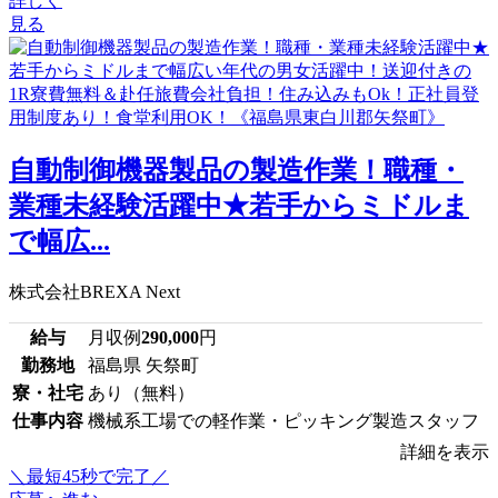
詳しく
見る
自動制御機器製品の製造作業！職種・
業種未経験活躍中★若手からミドルま
で幅広...
株式会社BREXA Next
給与
月収例
290,000
円
勤務地
福島県 矢祭町
寮・社宅
あり（無料）
仕事内容
機械系工場での軽作業・ピッキング製造スタッフ
詳細を表示
＼最短45秒で完了／