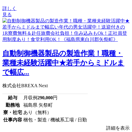
詳しく
見る
自動制御機器製品の製造作業！職種・
業種未経験活躍中★若手からミドルま
で幅広...
株式会社BREXA Next
給与
月収例
290,000
円
勤務地
福島県 矢祭町
寮・社宅
あり（無料）
仕事内容
梱包・製造 / 機械系工場 / 日勤
詳細を表示