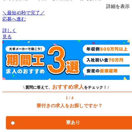
詳細を表示
＼最短45秒で完了／
応募へ進む
詳しく
見る
おすすめ求人
\ 質問に答えて、
をチェック！ /
1 / 4
寮付きの求人をお探しですか？
寮あり