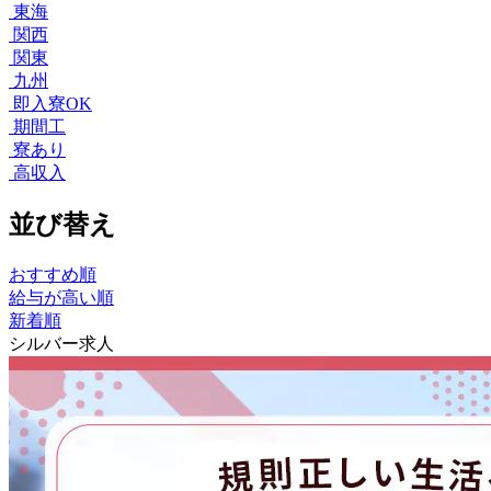
東海
関西
関東
九州
即入寮OK
期間工
寮あり
高収入
並び替え
おすすめ順
給与が高い順
新着順
シルバー求人