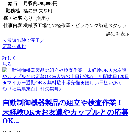
給与
月収例
290,000
円
勤務地
福島県 矢祭町
寮・社宅
あり（無料）
仕事内容
機械系工場での軽作業・ピッキング製造スタッフ
詳細を表示
＼最短45秒で完了／
応募へ進む
詳しく
見る
自動制御機器製品の組立や検査作業！
未経験OK★お友達やカップルとの応募
OK...