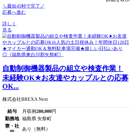
＼最短45秒で完了／
応募へ進む
詳しく
見る
自動制御機器製品の組立や検査作業！
未経験OK★お友達やカップルとの応募
OK...
株式会社BREXA Next
給与
月収例
280,000
円
勤務地
福島県 矢祭町
寮・社
あり（無料）