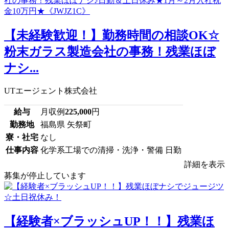
【未経験歓迎！】勤務時間の相談OK☆
粉末ガラス製造会社の事務！残業ほぼ
ナシ...
UTエージェント株式会社
給与
月収例
225,000
円
勤務地
福島県 矢祭町
寮・社宅
なし
仕事内容
化学系工場での清掃・洗浄・警備 日勤
詳細を表示
募集が停止しています
【経験者×ブラッシュUP！！】残業ほ