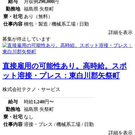
給与
月収例
290,000
円
勤務地
福島県 矢祭町
寮・社宅
あり（無料）
仕事内容
梱包・製造 / 機械系工場 / 日勤
詳細を表示
募集が停止しています
直接雇用の可能性あり。高時給。スポ
ット溶接・プレス：東白川郡矢祭町
株式会社テクノ・サービス
給与
時給
1,240
円〜
勤務地
福島県 矢祭町
寮・社宅
なし
仕事内容
溶接・プレス / 機械系工場 / 日勤
詳細を表示