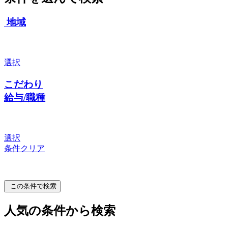
地域
選択
こだわり
給与/職種
選択
条件クリア
この条件で検索
人気の条件から検索