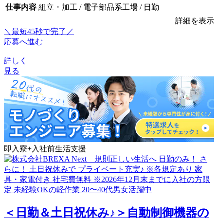
仕事内容
組立・加工 / 電子部品系工場 / 日勤
詳細を表示
＼最短45秒で完了／
応募へ進む
詳しく
見る
即入寮+入社前生活支援
＜日勤＆土日祝休み♪＞自動制御機器の