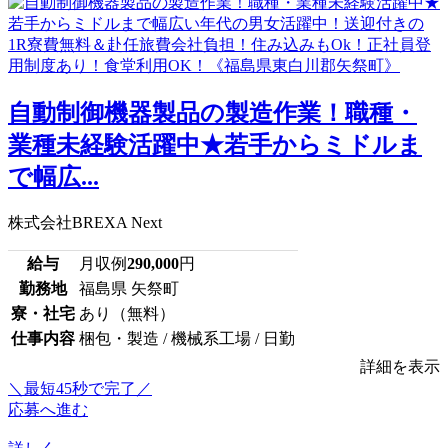
自動制御機器製品の製造作業！職種・
業種未経験活躍中★若手からミドルま
で幅広...
株式会社BREXA Next
給与
月収例
290,000
円
勤務地
福島県 矢祭町
寮・社宅
あり（無料）
仕事内容
梱包・製造 / 機械系工場 / 日勤
詳細を表示
＼最短45秒で完了／
応募へ進む