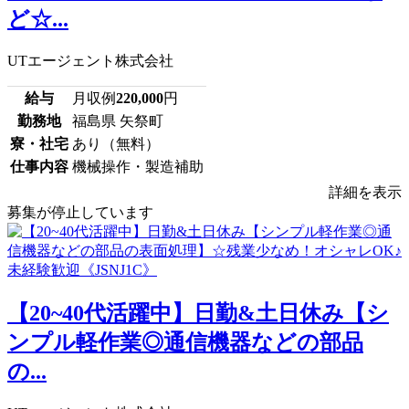
ど☆...
UTエージェント株式会社
給与
月収例
220,000
円
勤務地
福島県 矢祭町
寮・社宅
あり（無料）
仕事内容
機械操作・製造補助
詳細を表示
募集が停止しています
【20~40代活躍中】日勤&土日休み【シ
ンプル軽作業◎通信機器などの部品
の...