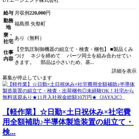
UTエージェント株式会社
給与
月収例
220,000
円
勤務
福島県 矢祭町
地
寮・
あり（無料）
社宅
【空気圧制御機器の組立て・検査・梱包】 ■製品くみ
仕事
つけ ネジを締めて パーツ同士を組み合わせてい
内容
きます。 部品は小さいため、基...
詳細を表示
募集が停止しています
【軽作業】☆日勤×土日祝休み×社宅費
用全額補助♪半導体製造装置の組立て・
検...