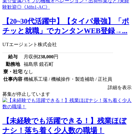
【20~30代活躍中】【タイパ最強】「ポ
チッと就職」でカンタンWEB登録→...
UTエージェント株式会社
給与
月収例
238,000
円
勤務地
福島県 鏡石町
寮・社宅
なし
仕事内容
機械系工場 / 機械操作・製造補助 / 正社員
詳細を表示
募集が停止しています
【未経験でも活躍できる！】残業ほぼ
ナシ！落ち着く少人数の職場！