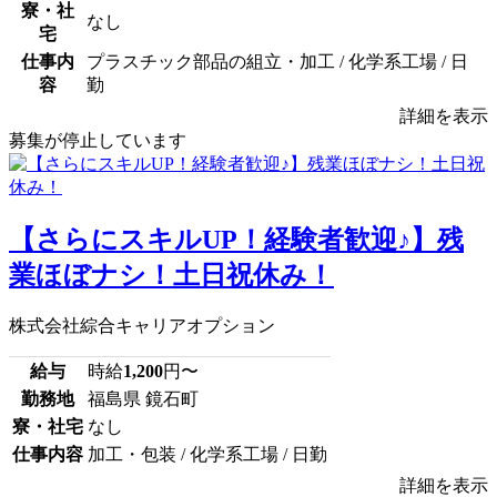
寮・社
なし
宅
仕事内
プラスチック部品の組立・加工 / 化学系工場 / 日
容
勤
詳細を表示
募集が停止しています
【さらにスキルUP！経験者歓迎♪】残
業ほぼナシ！土日祝休み！
株式会社綜合キャリアオプション
給与
時給
1,200
円〜
勤務地
福島県 鏡石町
寮・社宅
なし
仕事内容
加工・包装 / 化学系工場 / 日勤
詳細を表示