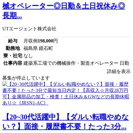
械オペレーター◎日勤＆土日祝休み◎
長期...
UTエージェント株式会社
給与
月収例
198,000
円
勤務地
福島県 鏡石町
寮・社宅
なし
仕事内容
建築系工場での機械操作・製造オペレーター 日勤
詳細を表示
募集が停止しています
【20~30代活躍中】【ダルい転職やめな
い？】面接・履歴書不要！たった3分...