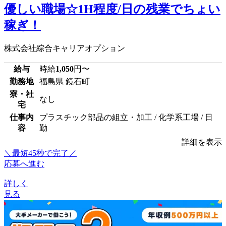
優しい職場☆1H程度/日の残業でちょい
稼ぎ！
株式会社綜合キャリアオプション
給与
時給
1,050
円〜
勤務地
福島県 鏡石町
寮・社
なし
宅
仕事内
プラスチック部品の組立・加工 / 化学系工場 / 日
容
勤
詳細を表示
＼最短45秒で完了／
応募へ進む
詳しく
見る