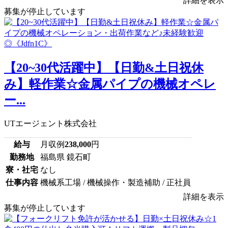
詳細を表示
募集が停止しています
【20~30代活躍中】【日勤&土日祝休
み】軽作業☆金属パイプの機械オペレ
ー...
UTエージェント株式会社
給与
月収例
238,000
円
勤務地
福島県 鏡石町
寮・社宅
なし
仕事内容
機械系工場 / 機械操作・製造補助 / 正社員
詳細を表示
募集が停止しています