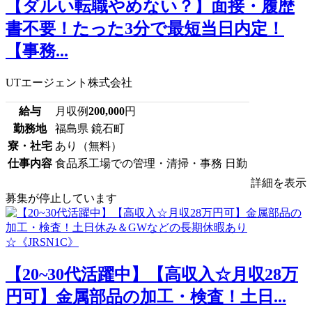
【ダルい転職やめない？】面接・履歴
書不要！たった3分で最短当日内定！
【事務...
UTエージェント株式会社
給与
月収例
200,000
円
勤務地
福島県 鏡石町
寮・社宅
あり（無料）
仕事内容
食品系工場での管理・清掃・事務 日勤
詳細を表示
募集が停止しています
【20~30代活躍中】【高収入☆月収28万
円可】金属部品の加工・検査！土日...