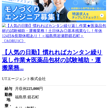
【人気の日勤】慣れればカンタン繰り
返し作業★医薬品包材の試験補助・運
搬業務...
UTエージェント株式会社
給与
月収例
225,000
円
勤務
福島県 鏡石町
地
寮・