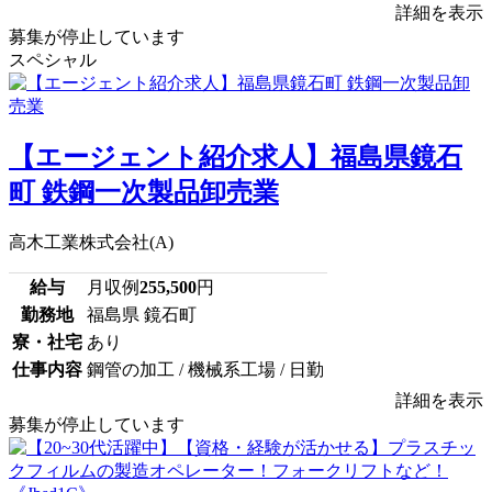
詳細を表示
募集が停止しています
スペシャル
【エージェント紹介求人】福島県鏡石
町 鉄鋼一次製品卸売業
高木工業株式会社(A)
給与
月収例
255,500
円
勤務地
福島県 鏡石町
寮・社宅
あり
仕事内容
鋼管の加工 / 機械系工場 / 日勤
詳細を表示
募集が停止しています