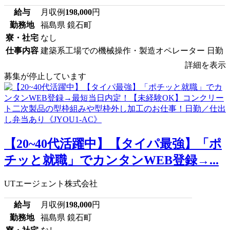
給与
月収例
198,000
円
勤務地
福島県 鏡石町
寮・社宅
なし
仕事内容
建築系工場での機械操作・製造オペレーター 日勤
詳細を表示
募集が停止しています
【20~40代活躍中】【タイパ最強】「ポ
チッと就職」でカンタンWEB登録→...
UTエージェント株式会社
給与
月収例
198,000
円
勤務地
福島県 鏡石町