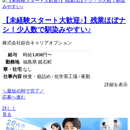
【未経験スタート大歓迎♪】残業ほぼナ
シ！少人数で馴染みやすい♪
株式会社綜合キャリアオプション
給与
時給
1,050
円〜
勤務地
福島県 鏡石町
寮・社宅
なし
仕事内容
検査・箱詰め / 化学系工場 / 夜勤
詳細を表示
＼最短45秒で完了／
応募へ進む
詳しく
見る