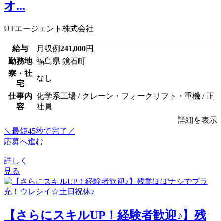
オ...
UTエージェント株式会社
給与
月収例
241,000
円
勤務地
福島県 鏡石町
寮・社
なし
宅
仕事内
化学系工場 / クレーン・フォークリフト・重機 / 正
容
社員
詳細を表示
＼最短45秒で完了／
応募へ進む
詳しく
見る
【さらにスキルUP！経験者歓迎♪】残