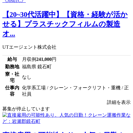
【20~30代活躍中】【資格・経験が活か
せる】プラスチックフィルムの製造
オ...
UTエージェント株式会社
給与
月収例
241,000
円
勤務地
福島県 鏡石町
寮・社
なし
宅
仕事内
化学系工場 / クレーン・フォークリフト・重機 / 正
容
社員
詳細を表示
募集が停止しています