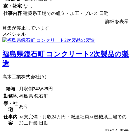
寮・社宅
なし
仕事内容
建築系工場での組立・加工・プレス 日勤
詳細を表示
募集が停止しています
スペシャル
福島県鏡石町 コンクリート2次製品の製
造
高木工業株式会社(A)
給与
月収例
242,625
円
勤務地
福島県 鏡石町
寮・社
あり
宅
仕事内
≪寮完備・月収24万円・派遣社員≫機械系工場での
容
加工作業 日勤