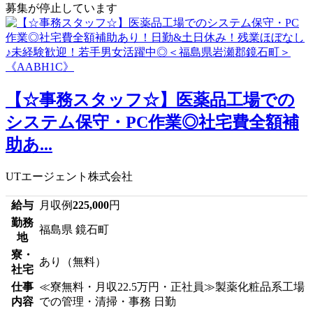
募集が停止しています
【☆事務スタッフ☆】医薬品工場での
システム保守・PC作業◎社宅費全額補
助あ...
UTエージェント株式会社
給与
月収例
225,000
円
勤務
福島県 鏡石町
地
寮・
あり（無料）
社宅
仕事
≪寮無料・月収22.5万円・正社員≫製薬化粧品系工場
内容
での管理・清掃・事務 日勤