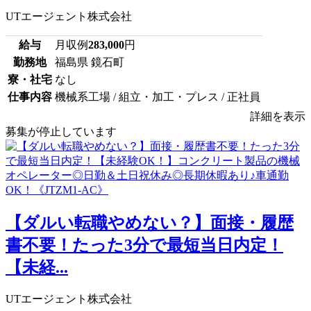
UTエージェント株式会社
給与
月収例
283,000
円
勤務地
福島県 鏡石町
寮・社宅
なし
仕事内容
機械系工場 / 組立・加工・プレス / 正社員
詳細を表示
募集が停止しています
【ダルい転職やめない？】面接・履歴
書不要！たった3分で最短当日内定！
【未経...
UTエージェント株式会社