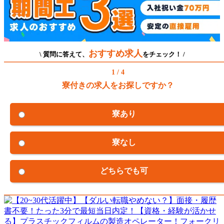
おすすめ求人
\ 質問に答えて、
をチェック！ /
1 / 4
寮付きの求人をお探しですか？
寮あり
寮なし
どちらでも可