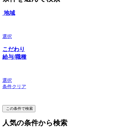
地域
選択
こだわり
給与/職種
選択
条件クリア
この条件で検索
人気の条件から検索