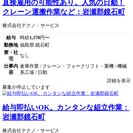
直接雇用の可能性あり。人気の日勤！
クレーン運搬作業など：岩瀬郡鏡石町
株式会社テクノ・サービス
給与
時給
1,370
円〜
勤務地
福島県 鏡石町
寮・社
なし
宅
仕事内
倉庫作業 / クレーン・フォークリフト・重機 / 機械
容
系工場 / 日勤
詳細を表示
募集が停止しています
給与即払いOK。カンタンな組立作業：
岩瀬郡鏡石町
株式会社テクノ・サービス