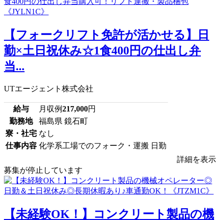
【フォークリフト免許が活かせる】日
勤×土日祝休み☆1食400円の仕出し弁
当...
UTエージェント株式会社
給与
月収例
217,000
円
勤務地
福島県 鏡石町
寮・社宅
なし
仕事内容
化学系工場でのフォーク・運搬 日勤
詳細を表示
募集が停止しています
【未経験OK！】コンクリート製品の機