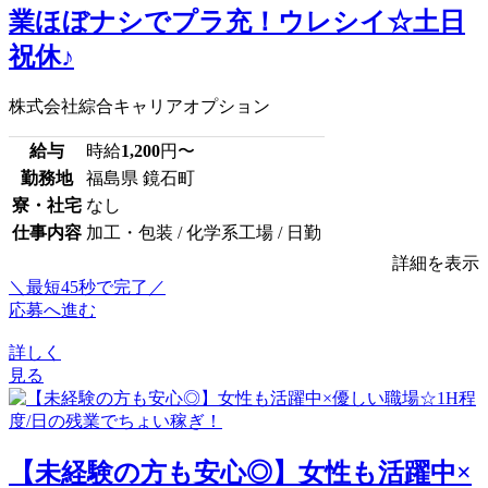
業ほぼナシでプラ充！ウレシイ☆土日
祝休♪
株式会社綜合キャリアオプション
給与
時給
1,200
円〜
勤務地
福島県 鏡石町
寮・社宅
なし
仕事内容
加工・包装 / 化学系工場 / 日勤
詳細を表示
＼最短45秒で完了／
応募へ進む
詳しく
見る
【未経験の方も安心◎】女性も活躍中×