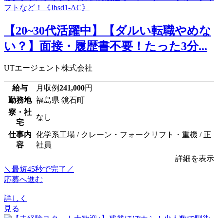
【20~30代活躍中】【ダルい転職やめな
い？】面接・履歴書不要！たった3分...
UTエージェント株式会社
給与
月収例
241,000
円
勤務地
福島県 鏡石町
寮・社
なし
宅
仕事内
化学系工場 / クレーン・フォークリフト・重機 / 正
容
社員
詳細を表示
＼最短45秒で完了／
応募へ進む
詳しく
見る