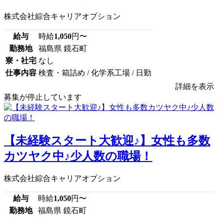
株式会社綜合キャリアオプション
給与
時給
1,050
円〜
勤務地
福島県 鏡石町
寮・社宅
なし
仕事内容
検査・箱詰め / 化学系工場 / 日勤
詳細を表示
募集が停止しています
【未経験スタート大歓迎♪】女性も多数
カツヤク中♪少人数の職場！
株式会社綜合キャリアオプション
給与
時給
1,050
円〜
勤務地
福島県 鏡石町