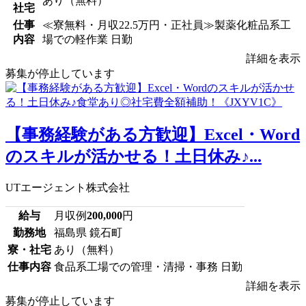
あり（無料）
社宅
仕事
≪寮無料・月収22.5万円・正社員≫製薬化粧品系工
内容
場での軽作業 日勤
詳細を表示
募集が停止しています
【事務経験がある方歓迎】Excel・Word
のスキルが活かせる！土日休み♪...
UTエージェント株式会社
給与
月収例
200,000
円
勤務地
福島県 鏡石町
寮・社宅
あり（無料）
仕事内容
食品系工場での管理・清掃・事務 日勤
詳細を表示
募集が停止しています