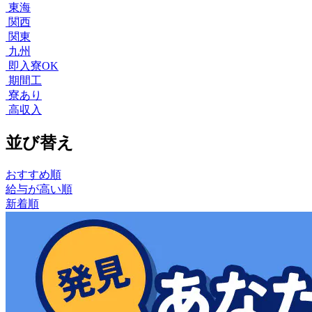
東海
関西
関東
九州
即入寮OK
期間工
寮あり
高収入
並び替え
おすすめ順
給与が高い順
新着順