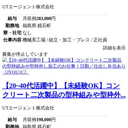
UTエージェント株式会社
給与
月収例
283,000
円
勤務地
福島県 鏡石町
寮・社宅
なし
仕事内容
機械系工場 / 組立・加工・プレス / 正社員
詳細を表示
募集が停止しています
【20~40代活躍中】【未経験OK】コン
クリート二次製品の型枠組みや型枠外...
UTエージェント株式会社
給与
月収例
198,000
円
勤務地
福島県 鏡石町