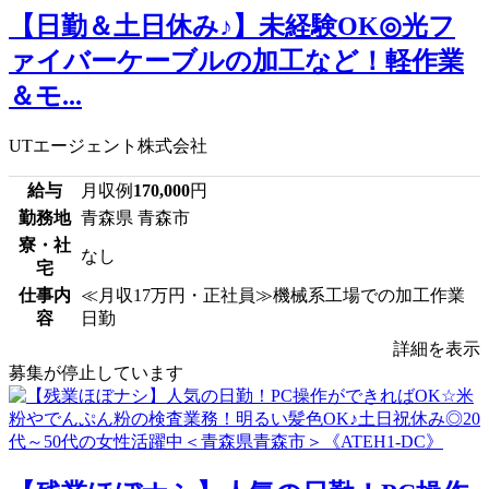
【日勤＆土日休み♪】未経験OK◎光フ
ァイバーケーブルの加工など！軽作業
＆モ...
UTエージェント株式会社
給与
月収例
170,000
円
勤務地
青森県 青森市
寮・社
なし
宅
仕事内
≪月収17万円・正社員≫機械系工場での加工作業
容
日勤
詳細を表示
募集が停止しています