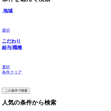
地域
選択
こだわり
給与/職種
選択
条件クリア
この条件で検索
人気の条件から検索