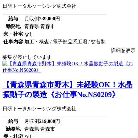
日研トータルソーシング株式会社
給与
月収例
239,000
円
勤務地
青森県 青森市
寮・社宅
なし
仕事内容
加工・検査 / 電子部品系工場 / 交替制
詳細を表示
募集が停止しています
【青森県青森市野木】未経験OK！水晶
振動子の製造《お仕事No.NS0209》
日研トータルソーシング株式会社
給与
月収例
219,000
円
勤務地
青森県 青森市
寮・社宅
なし