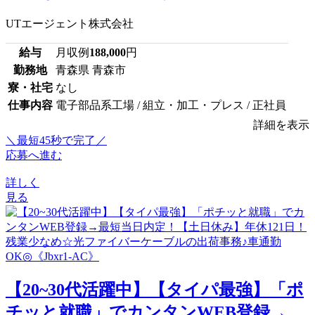
UTエージェント株式会社
給与
月収例
188,000
円
勤務地
青森県 青森市
寮・社宅
なし
仕事内容
電子部品系工場 / 組立・加工・プレス / 正社員
詳細を表示
＼最短45秒で完了／
応募へ進む
詳しく
見る
【20~30代活躍中】【タイパ最強】「ポ
チッと就職」でカンタンWEB登録→...