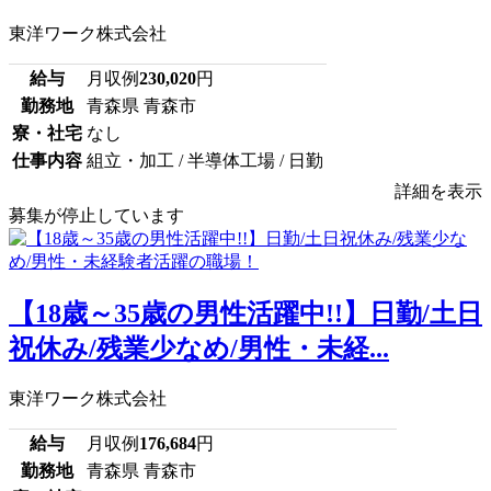
東洋ワーク株式会社
給与
月収例
230,020
円
勤務地
青森県 青森市
寮・社宅
なし
仕事内容
組立・加工 / 半導体工場 / 日勤
詳細を表示
募集が停止しています
【18歳～35歳の男性活躍中!!】日勤/土日
祝休み/残業少なめ/男性・未経...
東洋ワーク株式会社
給与
月収例
176,684
円
勤務地
青森県 青森市