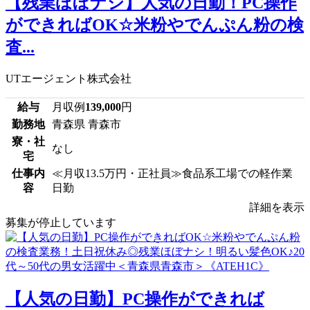
【残業ほぼナシ】人気の日勤！PC操作
ができればOK☆米粉やでんぷん粉の検
査...
UTエージェント株式会社
給与
月収例
139,000
円
勤務地
青森県 青森市
寮・社
なし
宅
仕事内
≪月収13.5万円・正社員≫食品系工場での軽作業
容
日勤
詳細を表示
募集が停止しています
【人気の日勤】PC操作ができれば