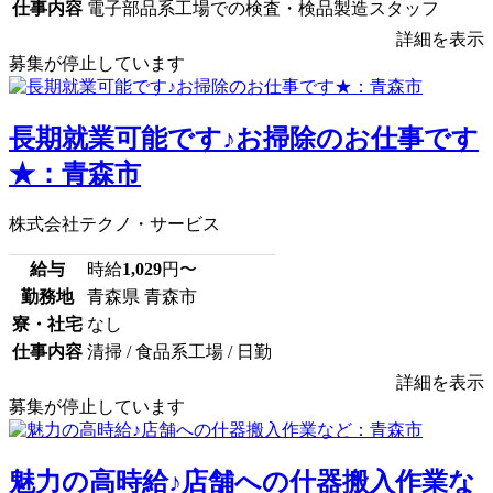
仕事内容
電子部品系工場での検査・検品製造スタッフ
詳細を表示
募集が停止しています
長期就業可能です♪お掃除のお仕事です
★：青森市
株式会社テクノ・サービス
給与
時給
1,029
円〜
勤務地
青森県 青森市
寮・社宅
なし
仕事内容
清掃 / 食品系工場 / 日勤
詳細を表示
募集が停止しています
魅力の高時給♪店舗への什器搬入作業な