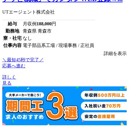
UTエージェント株式会社
給与
月収例
188,000
円
勤務地
青森県 青森市
寮・社宅
なし
仕事内容
電子部品系工場 / 現場事務 / 正社員
詳細を表示
＼最短45秒で完了／
応募へ進む
詳しく
見る