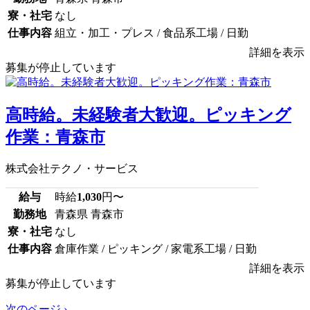
寮・社宅
なし
仕事内容
組立・加工・プレス / 食品系工場 / 日勤
詳細を表示
募集が停止しています
高時給。未経験者大歓迎。ピッキング
作業：青森市
株式会社テクノ・サービス
給与
時給
1,030
円〜
勤務地
青森県 青森市
寮・社宅
なし
仕事内容
倉庫作業 / ピッキング / 家電系工場 / 日勤
詳細を表示
募集が停止しています
次のページ ›