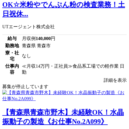
OK☆米粉やでんぷん粉の検査業務！土
日祝休...
UTエージェント株式会社
給与
月収例
140,000
円
勤務地
青森県 青森市
寮・社
なし
宅
仕事内
≪月収14万円・正社員≫食品系工場での軽作業 日
容
勤
詳細を表示
募集が停止しています
【青森県青森市野木】未経験OK！水晶
振動子の製造《お仕事No.2A099》