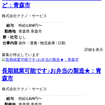
ど：青森市
株式会社テクノ・サービス
給与
時給
1,050
円〜
勤務地
青森県 青森市
寮・社宅
なし
仕事内容
操作・運搬 / 物流倉庫 / 日勤
詳細を表示
募集が停止しています
長期就業可能です♪お弁当の製造★：青
森市
株式会社テクノ・サービス
給与
時給
1,029
円〜
勤務地
青森県 青森市