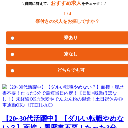
おすすめ求人
\ 質問に答えて、
をチェック！ /
1 / 4
寮付きの求人をお探しですか？
寮あり
寮なし
どちらでも可
【20~30代活躍中】【ダルい転職やめな
い？】面接・履歴書不要！たった3分...