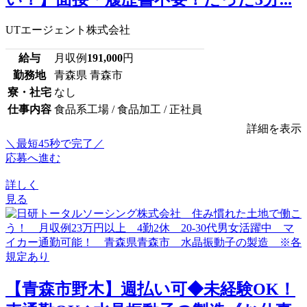
UTエージェント株式会社
給与
月収例
191,000
円
勤務地
青森県 青森市
寮・社宅
なし
仕事内容
食品系工場 / 食品加工 / 正社員
詳細を表示
＼最短45秒で完了／
応募へ進む
詳しく
見る
【青森市野木】週払い可◆未経験OK！