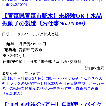
【青森県青森市野木】未経験OK！水晶
振動子の製造《お仕事No.2A099》
日研トータルソーシング株式会社
給与
月収例
239,000
円
勤務地
青森県 青森市
寮・社宅
なし
仕事内容
加工・検査 / 電子部品系工場 / 交替制
詳細を表示
募集が停止しています
【10月入社祝金5万円】自動車・バイク