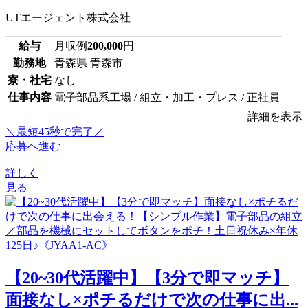
UTエージェント株式会社
給与
月収例
200,000
円
勤務地
青森県 青森市
寮・社宅
なし
仕事内容
電子部品系工場 / 組立・加工・プレス / 正社員
詳細を表示
＼最短45秒で完了／
応募へ進む
詳しく
見る
【20~30代活躍中】【3分で即マッチ】
面接なし×ポチるだけで次の仕事に出...