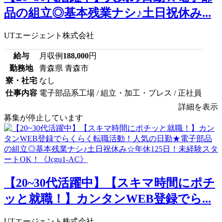
品の組立◎基本残業ナシ♪土日祝休み...
UTエージェント株式会社
給与
月収例
188,000
円
勤務地
青森県 青森市
寮・社宅
なし
仕事内容
電子部品系工場 / 組立・加工・プレス / 正社員
詳細を表示
募集が停止しています
【20~30代活躍中】【スキマ時間にポチ
ッと就職！】カンタンWEB登録でら...
UTエージェント株式会社