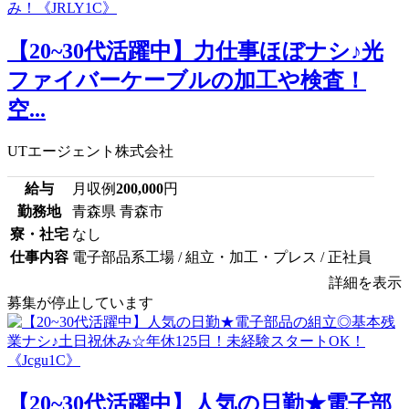
【20~30代活躍中】力仕事ほぼナシ♪光
ファイバーケーブルの加工や検査！
空...
UTエージェント株式会社
給与
月収例
200,000
円
勤務地
青森県 青森市
寮・社宅
なし
仕事内容
電子部品系工場 / 組立・加工・プレス / 正社員
詳細を表示
募集が停止しています
【20~30代活躍中】人気の日勤★電子部