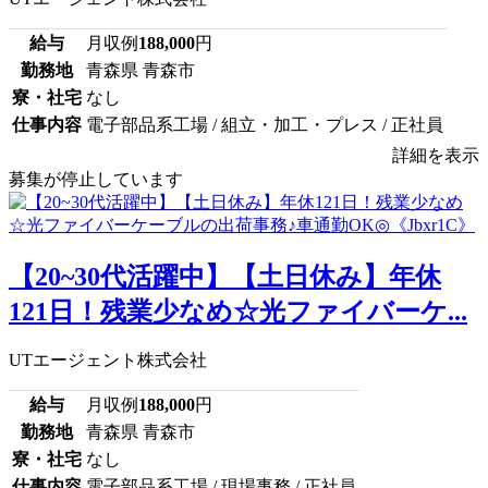
給与
月収例
188,000
円
勤務地
青森県 青森市
寮・社宅
なし
仕事内容
電子部品系工場 / 組立・加工・プレス / 正社員
詳細を表示
募集が停止しています
【20~30代活躍中】【土日休み】年休
121日！残業少なめ☆光ファイバーケ...
UTエージェント株式会社
給与
月収例
188,000
円
勤務地
青森県 青森市
寮・社宅
なし
仕事内容
電子部品系工場 / 現場事務 / 正社員