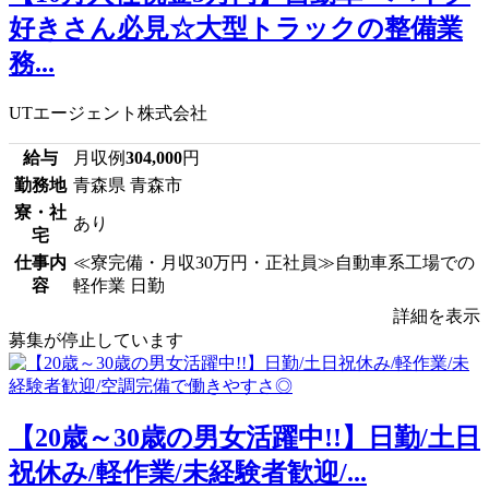
好きさん必見☆大型トラックの整備業
務...
UTエージェント株式会社
給与
月収例
304,000
円
勤務地
青森県 青森市
寮・社
あり
宅
仕事内
≪寮完備・月収30万円・正社員≫自動車系工場での
容
軽作業 日勤
詳細を表示
募集が停止しています
【20歳～30歳の男女活躍中!!】日勤/土日
祝休み/軽作業/未経験者歓迎/...