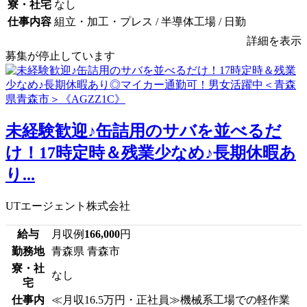
寮・社宅
なし
仕事内容
組立・加工・プレス / 半導体工場 / 日勤
詳細を表示
募集が停止しています
未経験歓迎♪缶詰用のサバを並べるだ
け！17時定時＆残業少なめ♪長期休暇あ
り...
UTエージェント株式会社
給与
月収例
166,000
円
勤務地
青森県 青森市
寮・社
なし
宅
仕事内
≪月収16.5万円・正社員≫機械系工場での軽作業