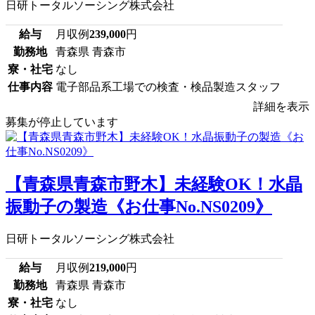
日研トータルソーシング株式会社
給与
月収例
239,000
円
勤務地
青森県 青森市
寮・社宅
なし
仕事内容
電子部品系工場での検査・検品製造スタッフ
詳細を表示
募集が停止しています
【青森県青森市野木】未経験OK！水晶
振動子の製造《お仕事No.NS0209》
日研トータルソーシング株式会社
給与
月収例
219,000
円
勤務地
青森県 青森市
寮・社宅
なし