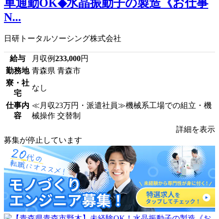
車通勤OK◆水晶振動子の製造《お仕事
N...
日研トータルソーシング株式会社
給与
月収例
233,000
円
勤務地
青森県 青森市
寮・社
なし
宅
仕事内
≪月収23万円・派遣社員≫機械系工場での組立・機
容
械操作 交替制
詳細を表示
募集が停止しています