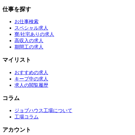
仕事を探す
お仕事検索
スペシャル求人
寮/社宅ありの求人
高収入の求人
期間工の求人
マイリスト
おすすめの求人
キープ中の求人
求人の閲覧履歴
コラム
ジョブハウス工場について
工場コラム
アカウント