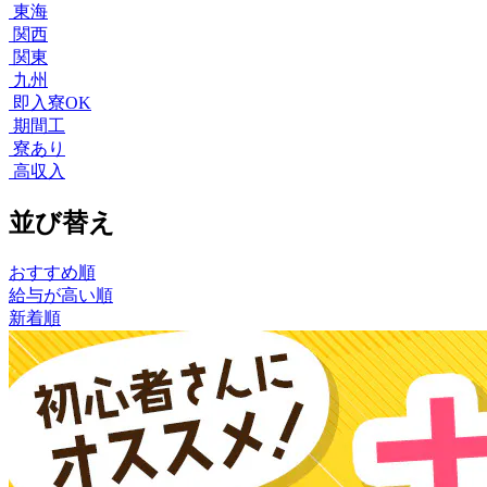
東海
関西
関東
九州
即入寮OK
期間工
寮あり
高収入
並び替え
おすすめ順
給与が高い順
新着順