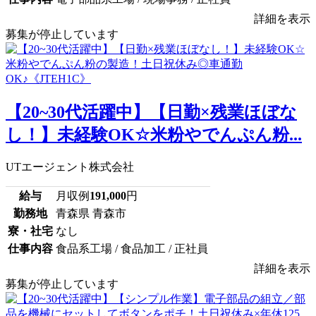
詳細を表示
募集が停止しています
【20~30代活躍中】【日勤×残業ほぼな
し！】未経験OK☆米粉やでんぷん粉...
UTエージェント株式会社
給与
月収例
191,000
円
勤務地
青森県 青森市
寮・社宅
なし
仕事内容
食品系工場 / 食品加工 / 正社員
詳細を表示
募集が停止しています