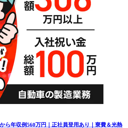
目から年収例560万円｜正社員登用あり｜寮費＆光熱