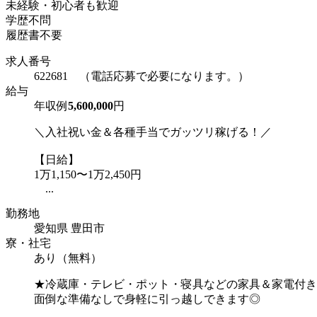
未経験・初心者も歓迎
学歴不問
履歴書不要
求人番号
622681 （電話応募で必要になります。）
給与
年収例
5,600,000
円
＼入社祝い金＆各種手当でガッツリ稼げる！／
【日給】
1万1,150〜1万2,450円
...
勤務地
愛知県 豊田市
寮・社宅
あり（無料）
★冷蔵庫・テレビ・ポット・寝具などの家具＆家電付き
面倒な準備なしで身軽に引っ越しできます◎