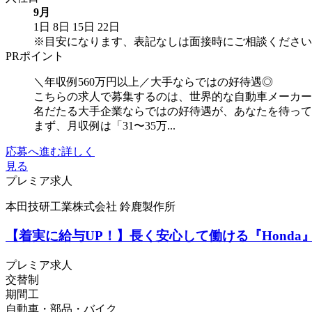
9月
1日
8日
15日
22日
※目安になります、表記なしは面接時にご相談ください
PRポイント
＼年収例560万円以上／大手ならではの好待遇◎
こちらの求人で募集するのは、世界的な自動車メーカー
名だたる大手企業ならではの好待遇が、あなたを待っ
まず、月収例は「31〜35万...
応募へ進む
詳しく
見る
プレミア求人
本田技研工業株式会社 鈴鹿製作所
【着実に給与UP！】長く安心して働ける『Hond
プレミア求人
交替制
期間工
自動車・部品・バイク