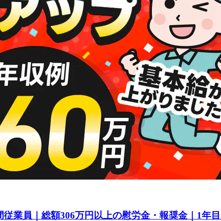
間従業員｜総額306万円以上の慰労金・報奨金｜1年