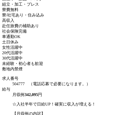
組立・加工・プレス
寮費無料
寮/社宅あり・住み込み
高収入
赴任旅費の補助あり
社会保険完備
車通勤OK
土日休み
女性活躍中
20代活躍中
30代活躍中
未経験・初心者も歓迎
敷地内禁煙
求人番号
504777 （電話応募で必要になります。）
給与
月収例
342,095
円
☆入社半年で日給UP！確実に収入が増える！
【月収例の内訳】