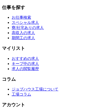
仕事を探す
お仕事検索
スペシャル求人
寮/社宅ありの求人
高収入の求人
期間工の求人
マイリスト
おすすめの求人
キープ中の求人
求人の閲覧履歴
コラム
ジョブハウス工場について
工場コラム
アカウント