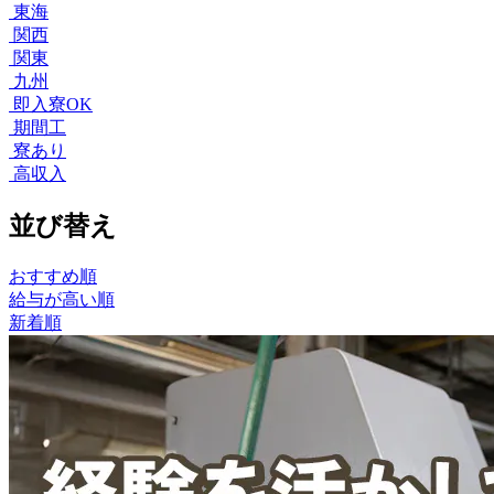
東海
関西
関東
九州
即入寮OK
期間工
寮あり
高収入
並び替え
おすすめ順
給与が高い順
新着順