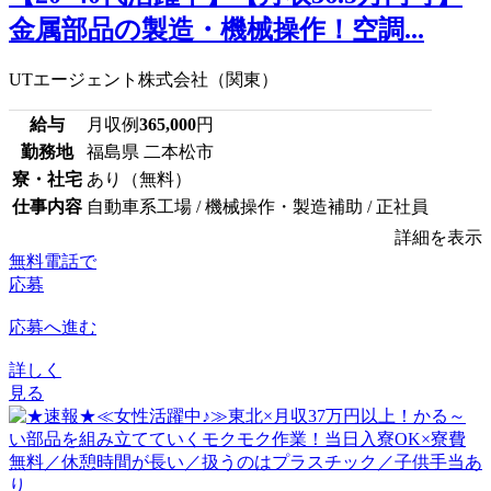
金属部品の製造・機械操作！空調...
UTエージェント株式会社（関東）
給与
月収例
365,000
円
勤務地
福島県 二本松市
寮・社宅
あり（無料）
仕事内容
自動車系工場 / 機械操作・製造補助 / 正社員
詳細を表示
無料電話で
応募
応募へ進む
詳しく
見る