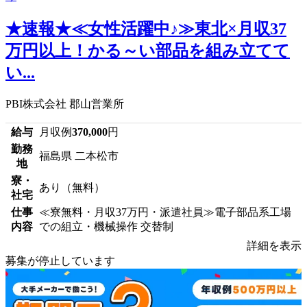
★速報★≪女性活躍中♪≫東北×月収37
万円以上！かる～い部品を組み立てて
い...
PBI株式会社 郡山営業所
給与
月収例
370,000
円
勤務
福島県 二本松市
地
寮・
あり（無料）
社宅
仕事
≪寮無料・月収37万円・派遣社員≫電子部品系工場
内容
での組立・機械操作 交替制
詳細を表示
募集が停止しています