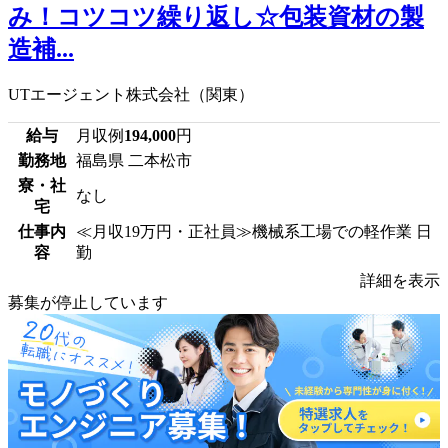
み！コツコツ繰り返し☆包装資材の製
造補...
UTエージェント株式会社（関東）
給与
月収例
194,000
円
勤務地
福島県 二本松市
寮・社
なし
宅
仕事内
≪月収19万円・正社員≫機械系工場での軽作業 日
容
勤
詳細を表示
募集が停止しています