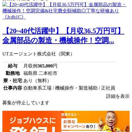
【20~40代活躍中】【月収36.5万円可】
金属部品の製造・機械操作！空調...
UTエージェント株式会社（関東）
給与
月収例
365,000
円
勤務地
福島県 二本松市
寮・社宅
あり（無料）
仕事内容
自動車系工場 / 機械操作・製造補助 / 正社員
詳細を表示
募集が停止しています