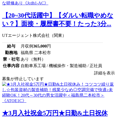
【20~30代活躍中】【ダルい転職やめな
い？】面接・履歴書不要！たった3分...
UTエージェント株式会社（関東）
給与
月収例
365,000
円
勤務地
福島県 二本松市
寮・社宅
あり（無料）
仕事内容
自動車系工場 / 機械操作・製造補助 / 正社員
詳細を表示
募集が停止しています
★3月入社祝金5万円★日勤&土日祝休