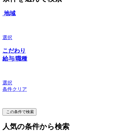
地域
選択
こだわり
給与/職種
選択
条件クリア
この条件で検索
人気の条件から検索