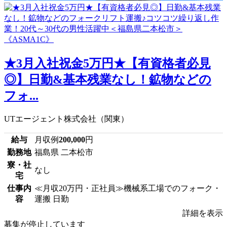
★3月入社祝金5万円★【有資格者必見
◎】日勤&基本残業なし！鉱物などの
フォ...
UTエージェント株式会社（関東）
給与
月収例
200,000
円
勤務地
福島県 二本松市
寮・社
なし
宅
仕事内
≪月収20万円・正社員≫機械系工場でのフォーク・
容
運搬 日勤
詳細を表示
募集が停止しています