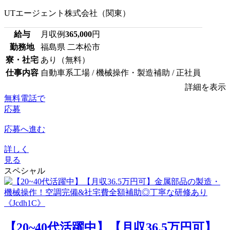
UTエージェント株式会社（関東）
給与
月収例
365,000
円
勤務地
福島県 二本松市
寮・社宅
あり（無料）
仕事内容
自動車系工場 / 機械操作・製造補助 / 正社員
詳細を表示
無料電話で
応募
応募へ進む
詳しく
見る
スペシャル
【20~40代活躍中】【月収36.5万円可】