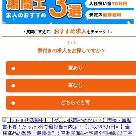
おすすめ求人
\ 質問に答えて、
をチェック！ /
1 / 4
寮付きの求人をお探しですか？
寮あり
寮なし
どちらでも可