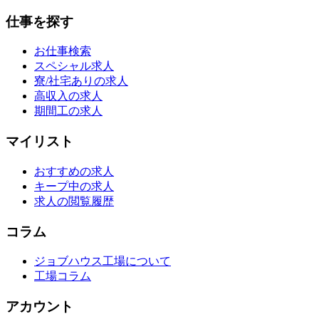
仕事を探す
お仕事検索
スペシャル求人
寮/社宅ありの求人
高収入の求人
期間工の求人
マイリスト
おすすめの求人
キープ中の求人
求人の閲覧履歴
コラム
ジョブハウス工場について
工場コラム
アカウント