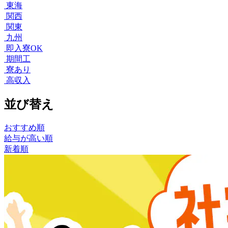
東海
関西
関東
九州
即入寮OK
期間工
寮あり
高収入
並び替え
おすすめ順
給与が高い順
新着順