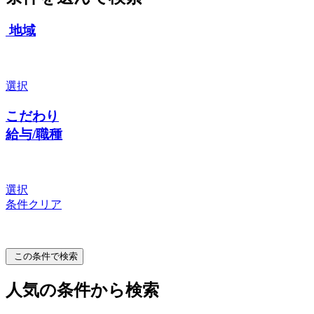
地域
選択
こだわり
給与/職種
選択
条件クリア
この条件で検索
人気の条件から検索