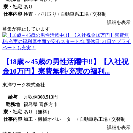
寮・社宅
あり
仕事内容
検査・バリ取り / 自動車系工場 / 交替制
詳細を表示
募集が停止しています
【18歳～45歳の男性活躍中!!】【入社祝
金10万円】寮費無料/充実の福利...
東洋ワーク株式会社
給与
月収例
308,513
円
勤務地
福島県 喜多方市
寮・社宅
あり（無料）
仕事内容
加工・機械オペレーター / 自動車系工場 / 交替制
詳細を表示