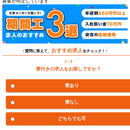
募集が停止しています
おすすめ求人
\ 質問に答えて、
をチェック！ /
1 / 4
寮付きの求人をお探しですか？
寮あり
寮なし
どちらでも可