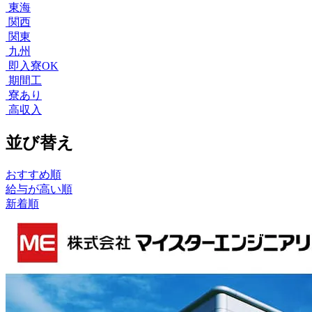
東海
関西
関東
九州
即入寮OK
期間工
寮あり
高収入
並び替え
おすすめ順
給与が高い順
新着順