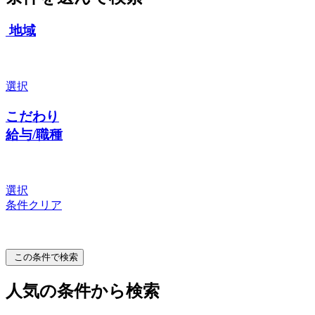
地域
選択
こだわり
給与/職種
選択
条件クリア
この条件で検索
人気の条件から検索