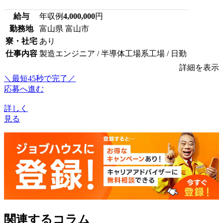
給与
年収例
4,000,000
円
勤務地
富山県 富山市
寮・社宅
あり
仕事内容
製造エンジニア / 半導体工場系工場 / 日勤
詳細を表示
＼最短45秒で完了／
応募へ進む
詳しく
見る
関連するコラム