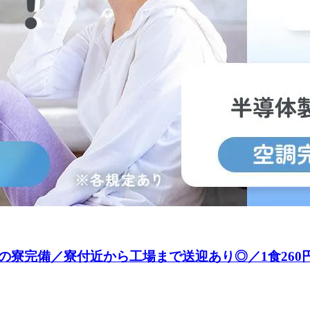
の寮完備／寮付近から工場まで送迎あり◎／1食260