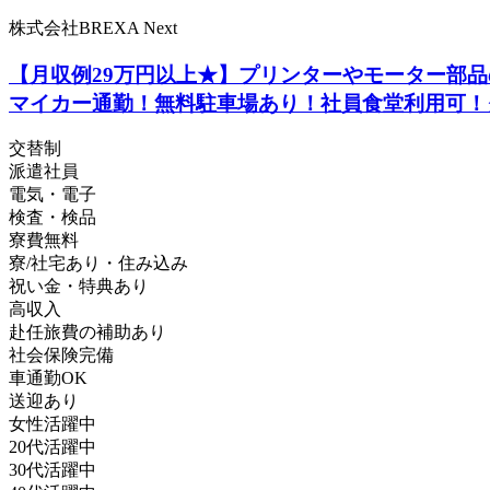
株式会社BREXA Next
【月収例29万円以上★】プリンターやモーター部品
マイカー通勤！無料駐車場あり！社員食堂利用可！
交替制
派遣社員
電気・電子
検査・検品
寮費無料
寮/社宅あり・住み込み
祝い金・特典あり
高収入
赴任旅費の補助あり
社会保険完備
車通勤OK
送迎あり
女性活躍中
20代活躍中
30代活躍中