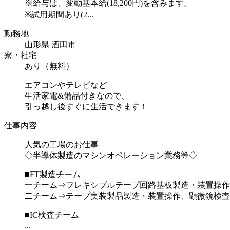
※給与は、変動基本給(18,200円)を含みます。
※試用期間あり(2...
勤務地
山形県 酒田市
寮・社宅
あり（無料）
エアコンやテレビなど
生活家電&備品付きなので、
引っ越し後すぐに生活できます！
仕事内容
人気の工場のお仕事
◇半導体製造のマシンオペレーション業務等◇
■FT製造チーム
一チーム⇒フレキシブルテープ回路基板製造・装置操作
二チーム⇒テープ実装製品製造・装置操作、顕微鏡検査
■IC検査チーム
...