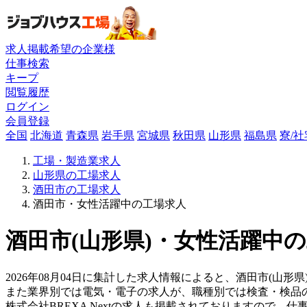
求人掲載希望の企業様
仕事検索
キープ
閲覧履歴
ログイン
会員登録
全国
北海道
青森県
岩手県
宮城県
秋田県
山形県
福島県
寮/
工場・製造業求人
山形県の工場求人
酒田市の工場求人
酒田市・女性活躍中の工場求人
酒田市(山形県)・女性活躍中の
2026年08月04日に集計した求人情報によると、酒田市(山形
また業界別では電気・電子の求人が、職種別では検査・検品
株式会社BREXA Nextの求人も掲載されておりますので、