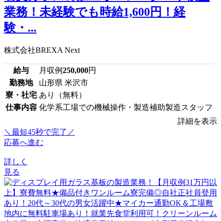
業務！未経験でも時給1,600円！経
験・...
株式会社BREXA Next
給与
月収例
250,000
円
勤務地
山形県 米沢市
寮・社宅
あり（無料）
仕事内容
化学系工場での機械操作・製造補助製造スタッフ
詳細を表示
＼最短45秒で完了／
応募へ進む
詳しく
見る