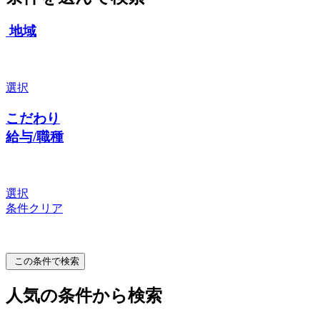
地域
選択
こだわり
給与/職種
選択
条件クリア
この条件で検索
人気の条件から検索