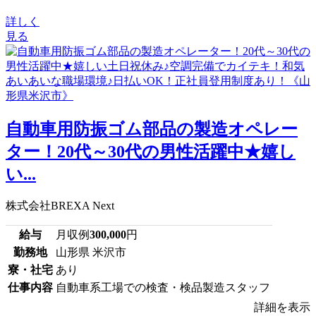
詳しく
見る
自動車用防振ゴム部品の製造オペレー
ター！20代～30代の男性活躍中★嬉し
い...
株式会社BREXA Next
給与
月収例
300,000
円
勤務地
山形県 米沢市
寮・社宅
あり
仕事内容
自動車系工場での検査・検品製造スタッフ
詳細を表示