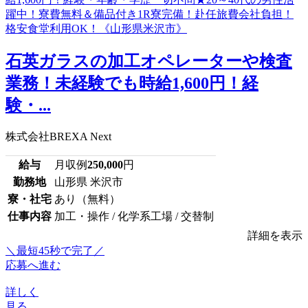
石英ガラスの加工オペレーターや検査
業務！未経験でも時給1,600円！経
験・...
株式会社BREXA Next
給与
月収例
250,000
円
勤務地
山形県 米沢市
寮・社宅
あり（無料）
仕事内容
加工・操作 / 化学系工場 / 交替制
詳細を表示
＼最短45秒で完了／
応募へ進む
詳しく
見る