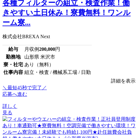
各種フィルターの組立・検査作業！働
きやすい土日休み！寮費無料！ワンル
ーム寮...
株式会社BREXA Next
給与
月収例
200,000
円
勤務地
山形県 米沢市
寮・社宅
あり（無料）
仕事内容
組立・検査 / 機械系工場 / 日勤
詳細を表示
＼最短45秒で完了／
応募へ進む
詳しく
見る