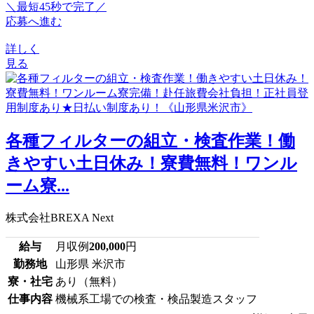
＼最短45秒で完了／
応募へ進む
詳しく
見る
各種フィルターの組立・検査作業！働
きやすい土日休み！寮費無料！ワンル
ーム寮...
株式会社BREXA Next
給与
月収例
200,000
円
勤務地
山形県 米沢市
寮・社宅
あり（無料）
仕事内容
機械系工場での検査・検品製造スタッフ