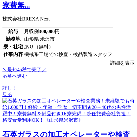
寮費無...
株式会社BREXA Next
給与
月収例
300,000
円
勤務地
山形県 米沢市
寮・社宅
あり（無料）
仕事内容
機械系工場での検査・検品製造スタッフ
詳細を表示
＼最短45秒で完了／
応募へ進む
詳しく
見る
石英ガラスの加工オペレーターや検査