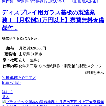
ディスプレイ用ガラス基板の製造業
務！【月収例31万円以上】寮費無料★備
品付...
株式会社BREXA Next
給与
月収例
320,000
円
勤務地
山形県 米沢市
寮・社宅
あり（無料）
仕事内容
化学系工場での機械操作・製造補助製造スタッフ
詳細を表示
＼最短45秒で完了／
応募へ進む
詳しく
見る