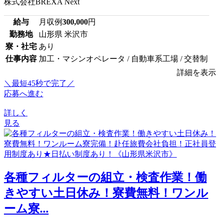
株式会社BREXA Next
給与
月収例
300,000
円
勤務地
山形県 米沢市
寮・社宅
あり
仕事内容
加工・マシンオペレータ / 自動車系工場 / 交替制
詳細を表示
＼最短45秒で完了／
応募へ進む
詳しく
見る
各種フィルターの組立・検査作業！働
きやすい土日休み！寮費無料！ワンル
ーム寮...