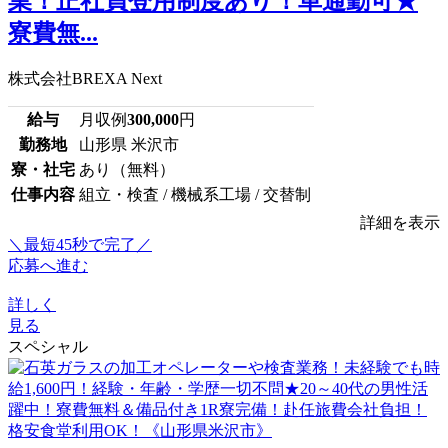
業！正社員登用制度あり！車通勤可★
寮費無...
株式会社BREXA Next
給与
月収例
300,000
円
勤務地
山形県 米沢市
寮・社宅
あり（無料）
仕事内容
組立・検査 / 機械系工場 / 交替制
詳細を表示
＼最短45秒で完了／
応募へ進む
詳しく
見る
スペシャル