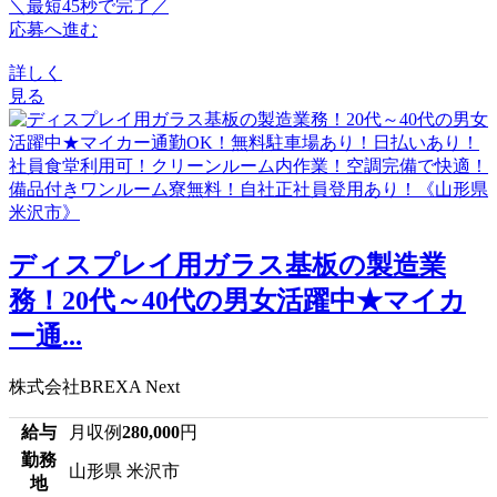
＼最短45秒で完了／
応募へ進む
詳しく
見る
ディスプレイ用ガラス基板の製造業
務！20代～40代の男女活躍中★マイカ
ー通...
株式会社BREXA Next
給与
月収例
280,000
円
勤務
山形県 米沢市
地