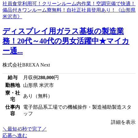
ディスプレイ用ガラス基板の製造業
務！20代～40代の男女活躍中★マイカ
ー通...
株式会社BREXA Next
給与
月収例
280,000
円
勤務地
山形県 米沢市
寮・社
あり（無料）
宅
仕事内
電子部品系工場での機械操作・製造補助製造スタ
容
ッフ
詳細を表示
＼最短45秒で完了／
応募へ進む