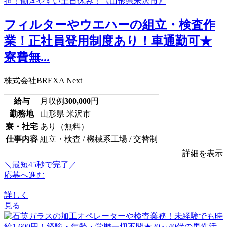
フィルターやウエハーの組立・検査作
業！正社員登用制度あり！車通勤可★
寮費無...
株式会社BREXA Next
給与
月収例
300,000
円
勤務地
山形県 米沢市
寮・社宅
あり（無料）
仕事内容
組立・検査 / 機械系工場 / 交替制
詳細を表示
＼最短45秒で完了／
応募へ進む
詳しく
見る