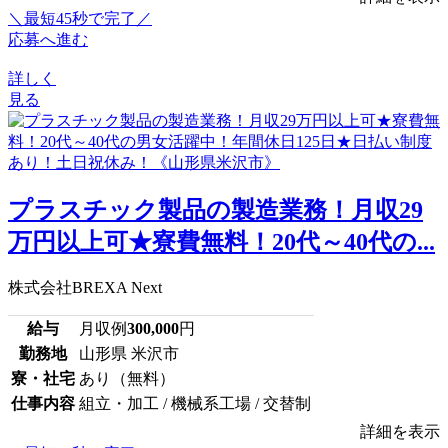
＼最短45秒で完了／
応募へ進む
詳しく
見る
プラスチック製品の製造業務！月収29
万円以上可★寮費無料！20代～40代の...
株式会社BREXA Next
給与
月収例
300,000
円
勤務地
山形県 米沢市
寮・社宅
あり（無料）
仕事内容
組立・加工 / 機械系工場 / 交替制
詳細を表示