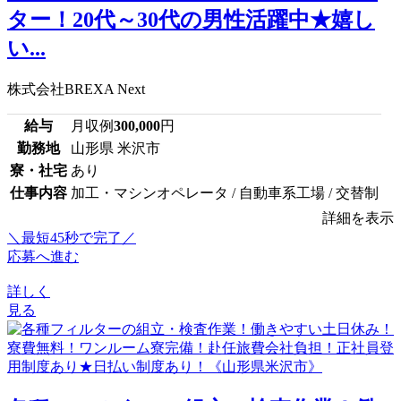
ター！20代～30代の男性活躍中★嬉し
い...
株式会社BREXA Next
給与
月収例
300,000
円
勤務地
山形県 米沢市
寮・社宅
あり
仕事内容
加工・マシンオペレータ / 自動車系工場 / 交替制
詳細を表示
＼最短45秒で完了／
応募へ進む
詳しく
見る