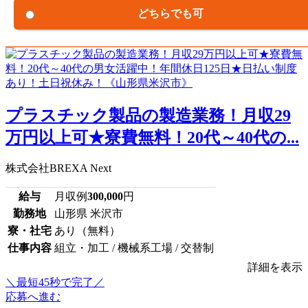
どちらでも可
プラスチック製品の製造業務！月収29
万円以上可★寮費無料！20代～40代の...
株式会社BREXA Next
給与
月収例
300,000
円
勤務地
山形県 米沢市
寮・社宅
あり（無料）
仕事内容
組立・加工 / 機械系工場 / 交替制
詳細を表示
＼最短45秒で完了／
応募へ進む