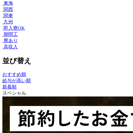
東海
関西
関東
九州
即入寮OK
期間工
寮あり
高収入
並び替え
おすすめ順
給与が高い順
新着順
スペシャル