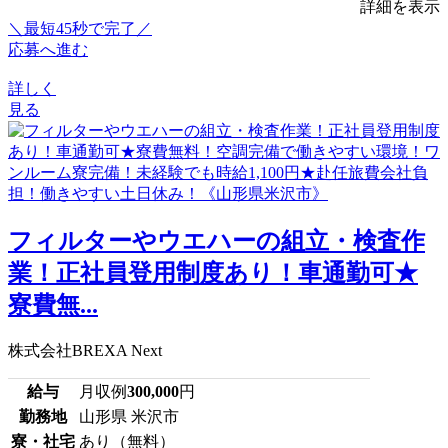
詳細を表示
＼最短45秒で完了／
応募へ進む
詳しく
見る
フィルターやウエハーの組立・検査作
業！正社員登用制度あり！車通勤可★
寮費無...
株式会社BREXA Next
給与
月収例
300,000
円
勤務地
山形県 米沢市
寮・社宅
あり（無料）