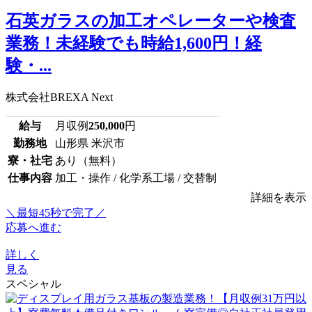
石英ガラスの加工オペレーターや検査
業務！未経験でも時給1,600円！経
験・...
株式会社BREXA Next
給与
月収例
250,000
円
勤務地
山形県 米沢市
寮・社宅
あり（無料）
仕事内容
加工・操作 / 化学系工場 / 交替制
詳細を表示
＼最短45秒で完了／
応募へ進む
詳しく
見る
スペシャル