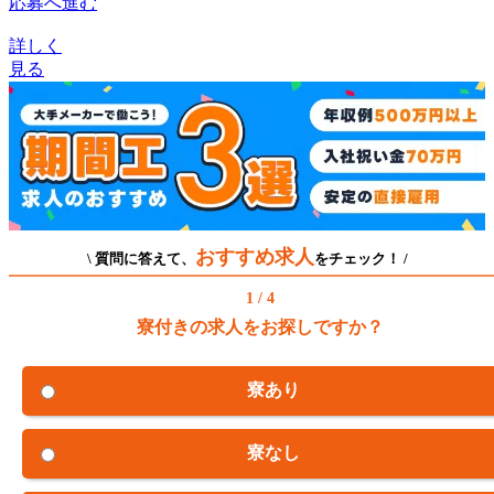
応募へ進む
詳しく
見る
おすすめ求人
\ 質問に答えて、
をチェック！ /
1 / 4
寮付きの求人をお探しですか？
寮あり
寮なし