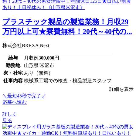
プラスチック製品の製造業務！月収29
万円以上可★寮費無料！20代～40代の...
株式会社BREXA Next
給与
月収例
300,000
円
勤務地
山形県 米沢市
寮・社宅
あり（無料）
仕事内容
機械系工場での検査・検品製造スタッフ
詳細を表示
＼最短45秒で完了／
応募へ進む
詳しく
見る