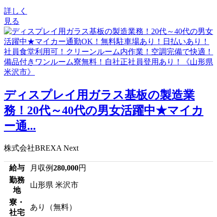
詳しく
見る
ディスプレイ用ガラス基板の製造業
務！20代～40代の男女活躍中★マイカ
ー通...
株式会社BREXA Next
給与
月収例
280,000
円
勤務
山形県 米沢市
地
寮・
あり（無料）
社宅