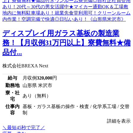
ディスプレイ用ガラス基板の製造業
務！【月収例31万円以上】寮費無料★備
品付...
株式会社BREXA Next
給与
月収例
320,000
円
勤務地
山形県 米沢市
寮・社
あり（無料）
宅
仕事内
基板・ガラス基板の操作・検査 / 化学系工場 / 交替
容
制
詳細を表示
＼最短45秒で完了／