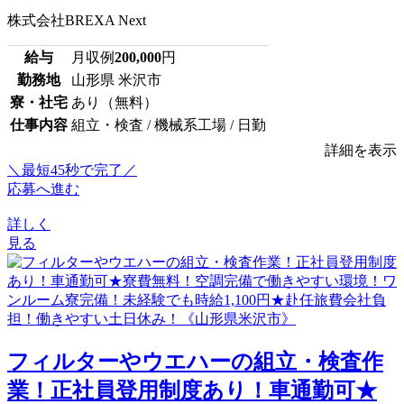
株式会社BREXA Next
給与
月収例
200,000
円
勤務地
山形県 米沢市
寮・社宅
あり（無料）
仕事内容
組立・検査 / 機械系工場 / 日勤
詳細を表示
＼最短45秒で完了／
応募へ進む
詳しく
見る
フィルターやウエハーの組立・検査作
業！正社員登用制度あり！車通勤可★