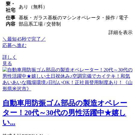
寮・
あり（無料）
社宅
仕事
基板・ガラス基板のマシンオペレータ・操作 / 電子
内容
部品系工場 / 交替制
詳細を表示
＼最短45秒で完了／
応募へ進む
詳しく
見る
自動車用防振ゴム部品の製造オペレー
ター！20代～30代の男性活躍中★嬉し
い...