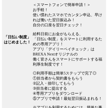
＜スマートフォンで簡単申請！＞
お手軽！
使い慣れたスマホでカンタン申込、早け
れば働いた翌日振込み！
自分の口座を翌日チェック！
給料日前にお金がもらえる、
「日払い制度」
「日払い制度」をスマートに利用するた
はじめました！
めの専用アプリ！
アプリ「デイリーペイチェック」は
BREXA Nextオリジナルの
働く皆さんをスマートにサポートする福
利厚生制度です！
◎利用手順は簡単5ステップで完了◎
①担当者から契約書をもらう
②記入・捺印してもらう
③担当者に提出する
④専用アプリをダウンロード
⑤アプリで申請！最短翌日振込まれる！
※アプリを利用するためには、簡単な事