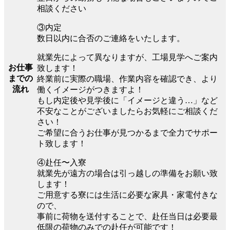
相談ください
③内定
数日以内に合否のご連絡をいたします。
就業先によって異なりますが、工場見学へご案内
お仕事
致します！
までの
終業前に実際の職場、作業内容を確認でき、より
流れ
働くイメージがつきますよ！
もし内定後や見学後に「イメージと違う…」など
不安なことがございましたらお気軽にご相談くだ
さい！
ご希望に合うお仕事が見つかるまで全力でサポー
ト致します！
④赴任〜入寮
就業先が遠方の場合は引っ越しの準備をお願い致
します！
ご用意する寮には生活に必要な家具・家電付きな
ので、
事前に荷物を送付することで、赴任当日は必要最
低限の荷物のみでの赴任が可能です！