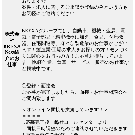
おります☆
案件・求人に関するご相談や登録のみという方も
お気軽にご連絡ください！
BREXAグループでは、自動車、機械・金属、電
株式会
気・電子部品・精密機器に加え、食品、医療機
社
器、住宅関連等、様々な製造業のお仕事がござい
BREXA
ます！製造業/工場の求人をお探しの方！モノづく
Next紹
りに関心をお持ちの方！ご応募お待ちしていま
介のお
す！他.軽作業、倉庫、サービス、販売のお仕事な
仕事
ど掲載中です。
①登録・面接会
ご応募が完了しましたら、面接・お仕事相談会へ
ご案内致します！
＜オンライン面接を実施しています！＞
＝＝＝＝
1.応募完了後、弊社コールセンターより
面接日時調整のためご連絡させていただきます
2.面接日時のご予約完了後、