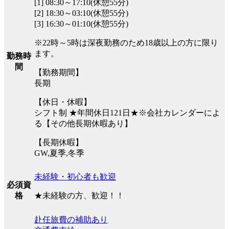
[1] 08:30～17:10(休憩55分)
[2] 18:30～03:10(休憩55分)
[3] 16:30～01:10(休憩55分)
※22時～5時は深夜勤務のため18歳以上の方に限り
ます。
勤務時
間
【勤務期間】
長期
【休日・休暇】
シフト制 ★年間休日121日★※会社カレンダーによ
る【その他長期休暇あり】
【長期休暇】
GW,夏季,冬季
未経験・初心者も歓迎
必須資
★未経験の方、歓迎！！
格
赴任旅費の補助あり