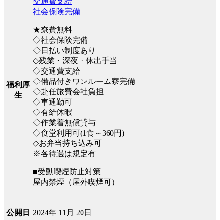
交通費支給
社会保険完備
★寮費無料
◇社会保険完備
◇日払い制度あり
◇残業・深夜・休出手当
◇交通費支給
◇備品付きワンルーム寮完備
福利厚
◇赴任旅費会社負担
生
◇車通勤可
◇有給休暇
◇作業着無償貸与
◇食堂利用可(1食～360円)
◇お弁当持ち込み可
※各待遇は規定有
■受動喫煙防止対策
屋内禁煙（屋外喫煙可）
2024年 11月 20日
公開日