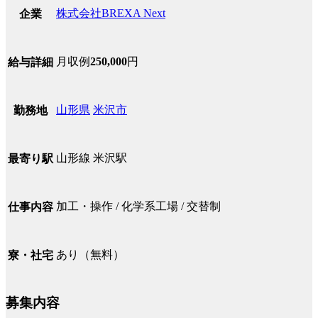
株式会社BREXA Next
企業
月収例
250,000
円
給与詳細
山形県
米沢市
勤務地
山形線 米沢駅
最寄り駅
加工・操作 / 化学系工場 / 交替制
仕事内容
あり（無料）
寮・社宅
募集内容