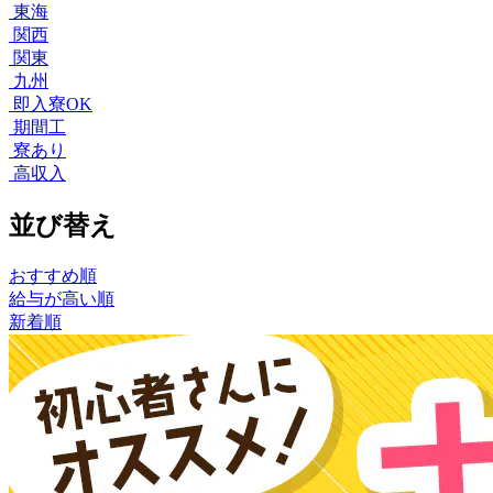
東海
関西
関東
九州
即入寮OK
期間工
寮あり
高収入
並び替え
おすすめ順
給与が高い順
新着順