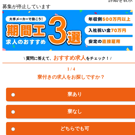
募集が停止しています
おすすめ求人
\ 質問に答えて、
をチェック！ /
1 / 4
寮付きの求人をお探しですか？
寮あり
寮なし
どちらでも可