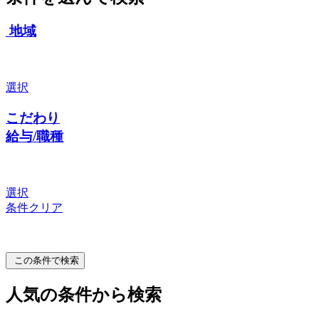
地域
選択
こだわり
給与/職種
選択
条件クリア
この条件で検索
人気の条件から検索