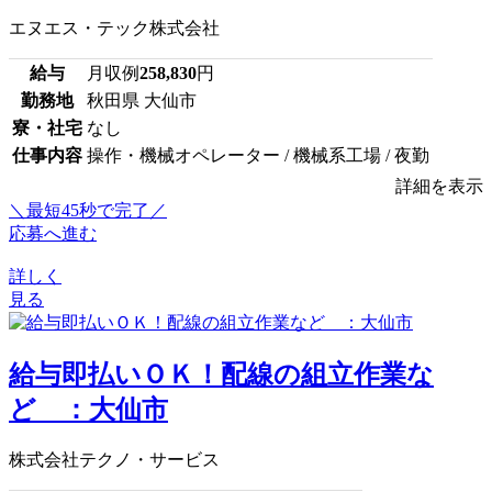
エヌエス・テック株式会社
給与
月収例
258,830
円
勤務地
秋田県 大仙市
寮・社宅
なし
仕事内容
操作・機械オペレーター / 機械系工場 / 夜勤
詳細を表示
＼最短45秒で完了／
応募へ進む
詳しく
見る
給与即払いＯＫ！配線の組立作業な
ど ：大仙市
株式会社テクノ・サービス