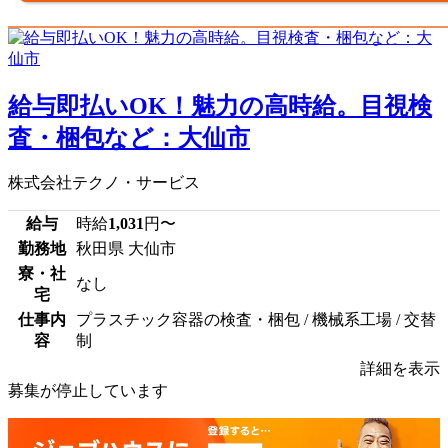
給与即払いOK！魅力の高時給。目視検
査・梱包など：大仙市
株式会社テクノ・サービス
給与
時給
1,031
円〜
勤務地
秋田県 大仙市
寮・社
なし
宅
仕事内
プラスチック容器の検査・梱包 / 機械系工場 / 交替
容
制
詳細を表示
募集が停止しています