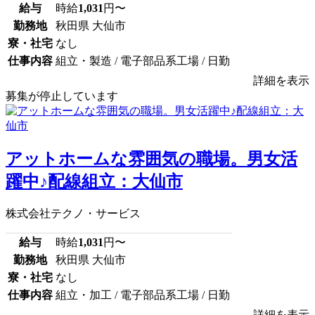
給与
時給
1,031
円〜
勤務地
秋田県 大仙市
寮・社宅
なし
仕事内容
組立・製造 / 電子部品系工場 / 日勤
詳細を表示
募集が停止しています
アットホームな雰囲気の職場。男女活
躍中♪配線組立：大仙市
株式会社テクノ・サービス
給与
時給
1,031
円〜
勤務地
秋田県 大仙市
寮・社宅
なし
仕事内容
組立・加工 / 電子部品系工場 / 日勤
詳細を表示