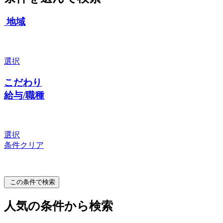
地域
選択
こだわり
給与/職種
選択
条件クリア
この条件で検索
人気の条件から検索