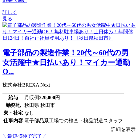
応募へ進む
詳しく
見る
電子部品の製造作業！20代～60代の男
女活躍中★日払いあり！マイカー通勤
O...
株式会社BREXA Next
給与
月収例
220,000
円
勤務地
秋田県 秋田市
寮・社宅
なし
仕事内容
電子部品系工場での検査・検品製造スタッフ
詳細を表示
＼最短45秒で完了／