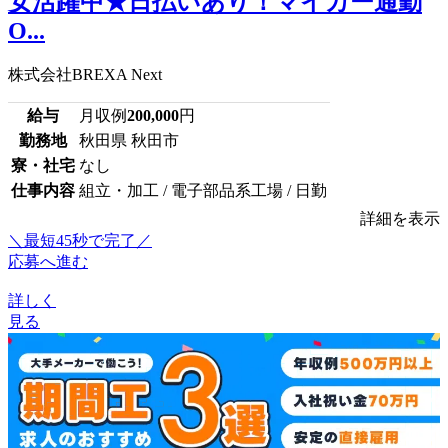
女活躍中★日払いあり！マイカー通勤
O...
株式会社BREXA Next
給与
月収例
200,000
円
勤務地
秋田県 秋田市
寮・社宅
なし
仕事内容
組立・加工 / 電子部品系工場 / 日勤
詳細を表示
＼最短45秒で完了／
応募へ進む
詳しく
見る