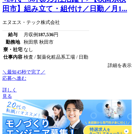
田市】組み立て・組付け／日勤／月1...
エヌエス・テック株式会社
給与
月収例
187,536
円
勤務地
秋田県 秋田市
寮・社宅
なし
仕事内容
検査 / 製薬化粧品系工場 / 日勤
詳細を表示
＼最短45秒で完了／
応募へ進む
詳しく
見る