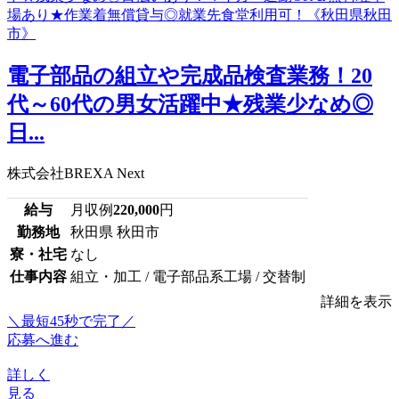
電子部品の組立や完成品検査業務！20
代～60代の男女活躍中★残業少なめ◎
日...
株式会社BREXA Next
給与
月収例
220,000
円
勤務地
秋田県 秋田市
寮・社宅
なし
仕事内容
組立・加工 / 電子部品系工場 / 交替制
詳細を表示
＼最短45秒で完了／
応募へ進む
詳しく
見る