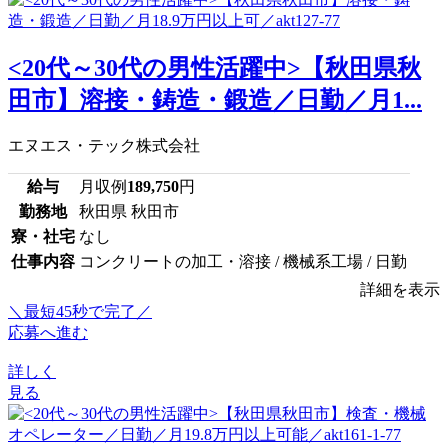
<20代～30代の男性活躍中>【秋田県秋
田市】溶接・鋳造・鍛造／日勤／月1...
エヌエス・テック株式会社
給与
月収例
189,750
円
勤務地
秋田県 秋田市
寮・社宅
なし
仕事内容
コンクリートの加工・溶接 / 機械系工場 / 日勤
詳細を表示
＼最短45秒で完了／
応募へ進む
詳しく
見る