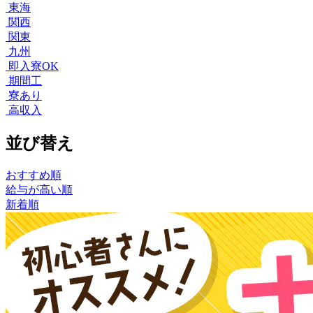
東海
関西
関東
九州
即入寮OK
期間工
寮あり
高収入
並び替え
おすすめ順
給与が高い順
新着順