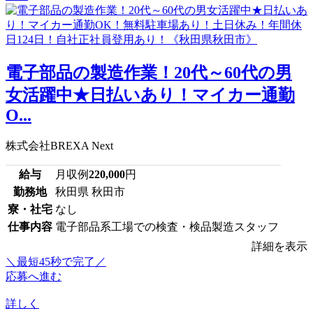
電子部品の製造作業！20代～60代の男
女活躍中★日払いあり！マイカー通勤
O...
株式会社BREXA Next
給与
月収例
220,000
円
勤務地
秋田県 秋田市
寮・社宅
なし
仕事内容
電子部品系工場での検査・検品製造スタッフ
詳細を表示
＼最短45秒で完了／
応募へ進む
詳しく