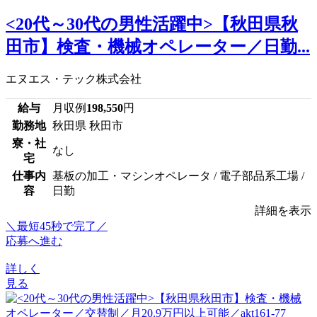
<20代～30代の男性活躍中>【秋田県秋
田市】検査・機械オペレーター／日勤...
エヌエス・テック株式会社
給与
月収例
198,550
円
勤務地
秋田県 秋田市
寮・社
なし
宅
仕事内
基板の加工・マシンオペレータ / 電子部品系工場 /
容
日勤
詳細を表示
＼最短45秒で完了／
応募へ進む
詳しく
見る