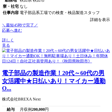
勤務地
秋田県 秋田市
寮・社宅
なし
仕事内容
電子部品系工場での検査・検品製造スタッフ
詳細を表示
＼最短45秒で完了／
応募へ進む
詳しく
見る
電子部品の製造作業！20代～60代の男
女活躍中★日払いあり！マイカー通勤
O...
株式会社BREXA Next
給与
月収例
200,000
円