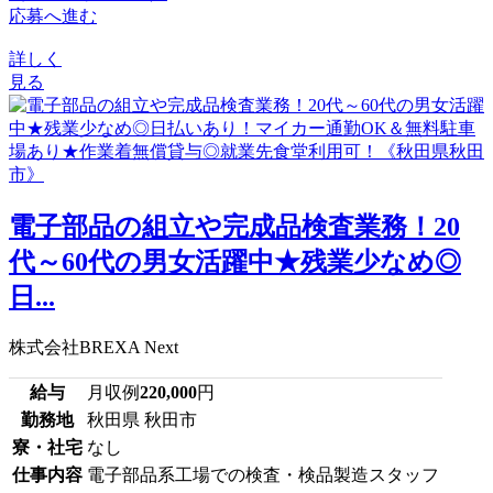
応募へ進む
詳しく
見る
電子部品の組立や完成品検査業務！20
代～60代の男女活躍中★残業少なめ◎
日...
株式会社BREXA Next
給与
月収例
220,000
円
勤務地
秋田県 秋田市
寮・社宅
なし
仕事内容
電子部品系工場での検査・検品製造スタッフ