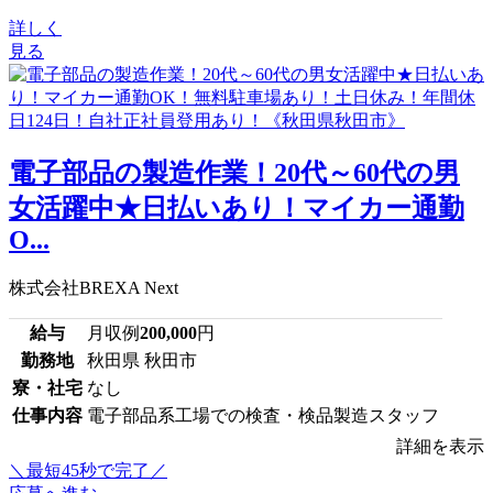
詳しく
見る
電子部品の製造作業！20代～60代の男
女活躍中★日払いあり！マイカー通勤
O...
株式会社BREXA Next
給与
月収例
200,000
円
勤務地
秋田県 秋田市
寮・社宅
なし
仕事内容
電子部品系工場での検査・検品製造スタッフ
詳細を表示
＼最短45秒で完了／