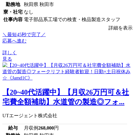
勤務地
秋田県 秋田市
寮・社宅
なし
仕事内容
電子部品系工場での検査・検品製造スタッフ
詳細を表示
＼最短45秒で完了／
応募へ進む
詳しく
見る
【20~40代活躍中】【月収26万円可＆社
宅費全額補助】水道管の製造◎フォ...
UTエージェント株式会社
給与
月収例
268,000
円