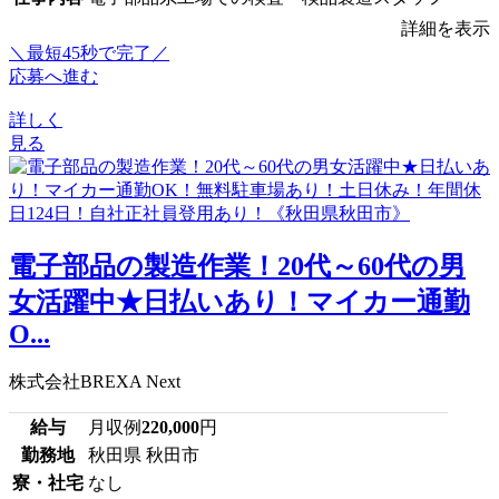
詳細を表示
＼最短45秒で完了／
応募へ進む
詳しく
見る
電子部品の製造作業！20代～60代の男
女活躍中★日払いあり！マイカー通勤
O...
株式会社BREXA Next
給与
月収例
220,000
円
勤務地
秋田県 秋田市
寮・社宅
なし