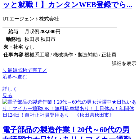
ッと就職！】カンタンWEB登録でら...
UTエージェント株式会社
給与
月収例
283,000
円
勤務地
秋田県 秋田市
寮・社宅
なし
仕事内容
機械系工場 / 機械操作・製造補助 / 正社員
詳細を表示
＼最短45秒で完了／
応募へ進む
詳しく
見る
電子部品の製造作業！20代～60代の男