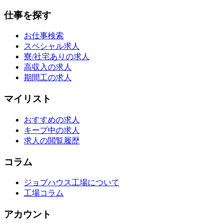
仕事を探す
お仕事検索
スペシャル求人
寮/社宅ありの求人
高収入の求人
期間工の求人
マイリスト
おすすめの求人
キープ中の求人
求人の閲覧履歴
コラム
ジョブハウス工場について
工場コラム
アカウント