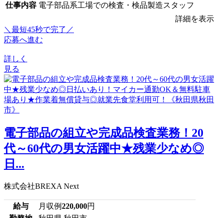
仕事内容
電子部品系工場での検査・検品製造スタッフ
詳細を表示
＼最短45秒で完了／
応募へ進む
詳しく
見る
電子部品の組立や完成品検査業務！20
代～60代の男女活躍中★残業少なめ◎
日...
株式会社BREXA Next
給与
月収例
220,000
円