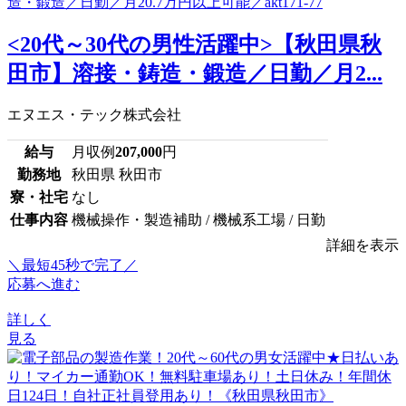
<20代～30代の男性活躍中>【秋田県秋
田市】溶接・鋳造・鍛造／日勤／月2...
エヌエス・テック株式会社
給与
月収例
207,000
円
勤務地
秋田県 秋田市
寮・社宅
なし
仕事内容
機械操作・製造補助 / 機械系工場 / 日勤
詳細を表示
＼最短45秒で完了／
応募へ進む
詳しく
見る