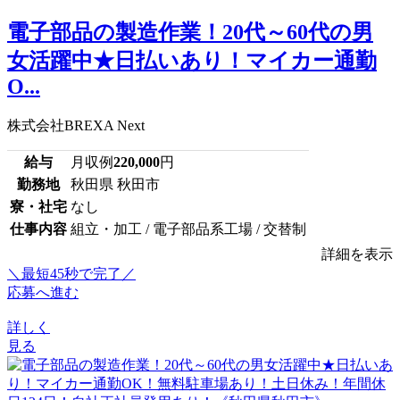
電子部品の製造作業！20代～60代の男
女活躍中★日払いあり！マイカー通勤
O...
株式会社BREXA Next
給与
月収例
220,000
円
勤務地
秋田県 秋田市
寮・社宅
なし
仕事内容
組立・加工 / 電子部品系工場 / 交替制
詳細を表示
＼最短45秒で完了／
応募へ進む
詳しく
見る