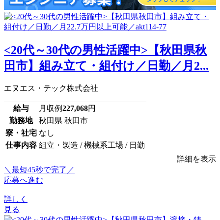
<20代～30代の男性活躍中>【秋田県秋
田市】組み立て・組付け／日勤／月2...
エヌエス・テック株式会社
給与
月収例
227,068
円
勤務地
秋田県 秋田市
寮・社宅
なし
仕事内容
組立・製造 / 機械系工場 / 日勤
詳細を表示
＼最短45秒で完了／
応募へ進む
詳しく
見る