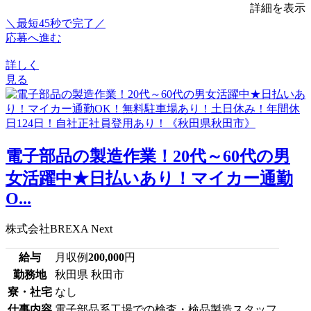
詳細を表示
＼最短45秒で完了／
応募へ進む
詳しく
見る
電子部品の製造作業！20代～60代の男
女活躍中★日払いあり！マイカー通勤
O...
株式会社BREXA Next
給与
月収例
200,000
円
勤務地
秋田県 秋田市
寮・社宅
なし
仕事内容
電子部品系工場での検査・検品製造スタッフ