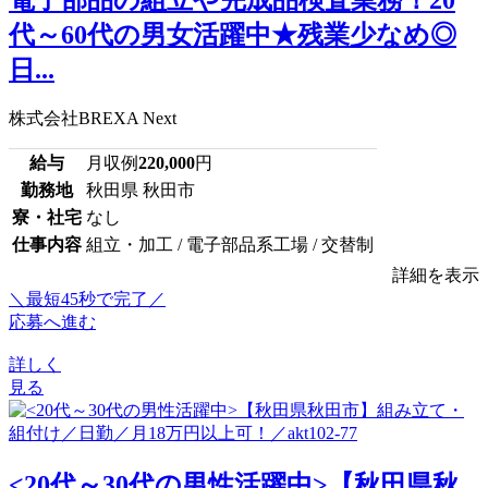
代～60代の男女活躍中★残業少なめ◎
日...
株式会社BREXA Next
給与
月収例
220,000
円
勤務地
秋田県 秋田市
寮・社宅
なし
仕事内容
組立・加工 / 電子部品系工場 / 交替制
詳細を表示
＼最短45秒で完了／
応募へ進む
詳しく
見る
<20代～30代の男性活躍中>【秋田県秋