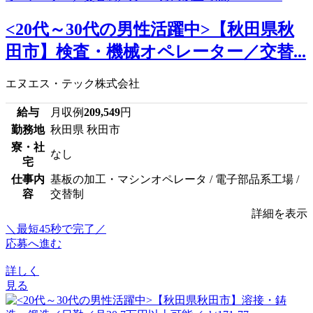
<20代～30代の男性活躍中>【秋田県秋
田市】検査・機械オペレーター／交替...
エヌエス・テック株式会社
給与
月収例
209,549
円
勤務地
秋田県 秋田市
寮・社
なし
宅
仕事内
基板の加工・マシンオペレータ / 電子部品系工場 /
容
交替制
詳細を表示
＼最短45秒で完了／
応募へ進む
詳しく
見る