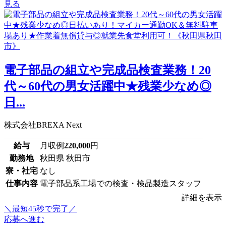
見る
電子部品の組立や完成品検査業務！20
代～60代の男女活躍中★残業少なめ◎
日...
株式会社BREXA Next
給与
月収例
220,000
円
勤務地
秋田県 秋田市
寮・社宅
なし
仕事内容
電子部品系工場での検査・検品製造スタッフ
詳細を表示
＼最短45秒で完了／
応募へ進む