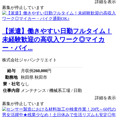
詳細を表示
募集が停止しています
【派遣】働きやすい日勤フルタイム！
未経験歓迎の高収入ワーク◎マイカ
ー・バイ...
株式会社ジャパンクリエイト
給与
月収例
260,000
円
勤務地
秋田県 秋田市
寮・社宅
なし
仕事内容
メンテナンス / 機械系工場 / 日勤
詳細を表示
募集が停止しています