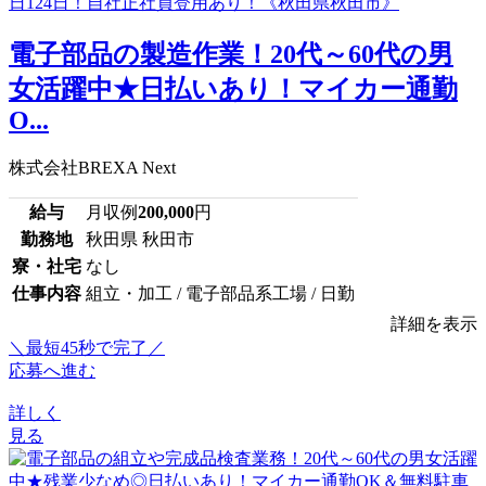
電子部品の製造作業！20代～60代の男
女活躍中★日払いあり！マイカー通勤
O...
株式会社BREXA Next
給与
月収例
200,000
円
勤務地
秋田県 秋田市
寮・社宅
なし
仕事内容
組立・加工 / 電子部品系工場 / 日勤
詳細を表示
＼最短45秒で完了／
応募へ進む
詳しく
見る